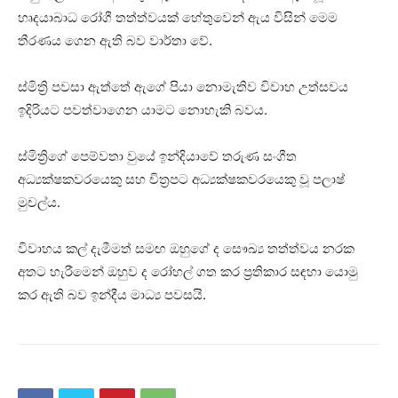
හෘදයාබාධ රෝගී තත්ත්වයක් හේතුවෙන් ඇය විසින් මෙම
තීරණය ගෙන ඇති බව වාර්තා වේ.
ස්මිත්‍රි පවසා ඇත්තේ ඇගේ පියා නොමැතිව විවාහ උත්සවය
ඉදිරියට පවත්වාගෙන යාමට නොහැකි බවය.
ස්මිත්‍රිගේ පෙම්වතා වුයේ ඉන්දියාවේ තරුණ සංගීත
අධ්‍යක්ෂකවරයෙකු සහ චිත්‍රපට අධ්‍යක්ෂකවරයෙකු වූ පලාෂ්
මුචල්ය.
විවාහය කල් දැමීමත් සමඟ ඔහුගේ ද සෞඛ්‍ය තත්ත්වය නරක
අතට හැරීමෙන් ඔහුව ද රෝහල් ගත කර ප්‍රතිකාර සඳහා යොමු
කර ඇති බව ඉන්දීය මාධ්‍ය පවසයි.