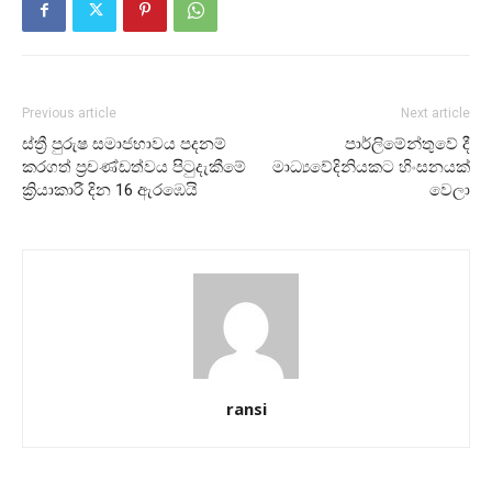
Previous article
Next article
ස්ත්‍රී පුරුෂ සමාජභාවය පදනම්
පාර්ලිමේන්තුවේ දී
කරගත් ප්‍රචණ්ඩත්වය පිටුදැකීමේ
මාධ්‍යවේදිනියකට හිංසනයක්
ක්‍රියාකාරී දින 16 ඇරඹෙයි
වෙලා
ransi