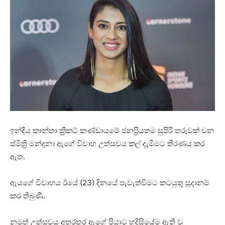
ඉන්දීය කාන්තා ක්‍රිකට් කණ්ඩායමේ ජනප්‍රියතම සුපිරි තරුවක් වන
ස්මිත්‍රි මන්දනා ඇගේ විවාහ උත්සවය කල් දැමීමට තීරණය කර
ඇත.
ඇයගේ විවාහය ඊයේ (23) දිනයේ පැවැත්වීමට කටයුතු සූදානම්
කර තිබුණි.
නමුත් උත්සවය අතරතුර ඇගේ පියාට හදිසියේම ඇති වූ