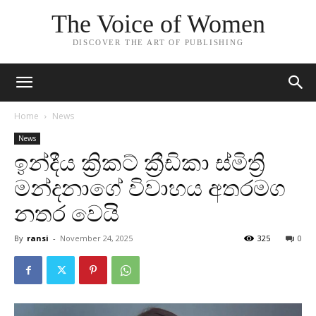
The Voice of Women
DISCOVER THE ART OF PUBLISHING
Home
News
News
ඉන්දීය ක්‍රිකට් ක්‍රීඩිකා ස්මිත්‍රි
මන්දනාගේ විවාහය අතරමග
නතර වෙයි
By
ransi
-
November 24, 2025
325
0