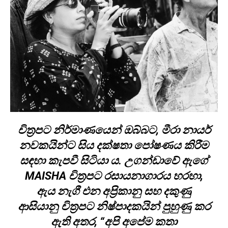
චිත්‍රපට නිර්මාණයෙන් ඔබ්බට, මීරා නායර්
නවකයින්ට සිය දක්ෂතා පෝෂණය කිරීම
සඳහා කැපවී සිටියා ය. උගන්ඩාවේ ඇගේ
MAISHA චිත්‍රපට රසායනාගාරය හරහා,
ඇය නැගී එන අප්‍රිකානු සහ දකුණු
ආසියානු චිත්‍රපට නිෂ්පාදකයින් පුහුණු කර
ඇති අතර, “අපි අපේම කතා