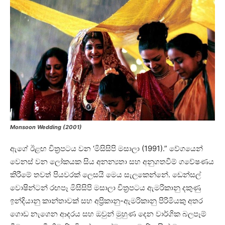
Monsoon Wedding (2001)
ඇගේ ඊළඟ චිත්‍රපටය වන ‘මිසිසිපි මසාලා (1991).” වේගයෙන්
වෙනස් වන ලෝකයක සිය අනන්‍යතා සහ අනුගතවීම් ගවේෂණය
කිරීමේ තවත් පියවරක් ලෙසයි මෙය සැලකෙන්නේ. ඩෙන්සල්
වොෂින්ටන් රඟපෑ මිසිසිපි මසාලා චිත්‍රපටය ඇමරිකානු දකුණු
ඉන්දියානු කාන්තාවක් සහ අප්‍රිකානු-ඇමරිකානු පිරිමියකු අතර
ගොඩ නැගෙන ආදරය සහ ඔවුන් මුහුණ දෙන වාර්ගික බලපෑම්