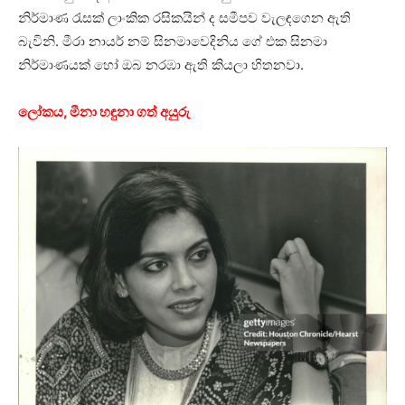
නිර්මාණ රැසක් ලාංකික රසිකයින් ද සමීපව වැලඳගෙන ඇති
බැවිනි. මීරා නායර් නම් සිනමාවෙදිනිය ගේ එක සිනමා
නිර්මාණයක් හෝ ඔබ නරඹා ඇති කියලා හිතනවා.
ලෝකය, මීනා හඳුනා ගත් අයුරු