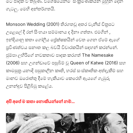
මීට පාදක වී තිබුණි. විශේෂයෙන්ම සංක්‍රමණිකයින් මුහුන දෙන
ගැටලු. මෙහි අන්තර්ගතයි.
Monsoon Wedding (2001) තිරගතවූ අතර වැනීස් චිත්‍රපට
උළෙලේ දී රන් සිංහයා සම්මානය ද දිනා ගත්තා. එමගින් ,
ඉන්දියානු කතා ගෝලීය ප්‍රේක්ෂකයින් වෙත ගෙන ඒමේ ඇගේ
ප්‍රවීණත්වය සනාත කල බවයි විචාරකයින් සඳහන් කරන්නේ.
ජුම්පා ලහිරිගේ නවකතාව පාදක කරගත් The Namesake
(2006) සහ උගන්ඩාවේ පසුබිම් වූ Queen of Katwe (2016) සහ
කාමසුත්‍ර යනාදි පසුකාලීන කෘති, හරස් සංස්කෘතික අත්දැකීම් සහ
මානව ඔරොත්තු දීමේ හැකියාව කෙරෙහි ඇයගේ ගැඹුරු
උනන්දුව පිළිබිඹු කළේය.
අපි අපේ ම කතා නොකියන්නේ නම්…