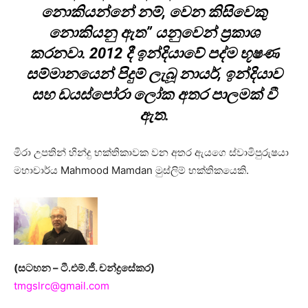
නොකියන්නේ නම්, වෙන කිසිවෙකු
නොකියනු ඇත” යනුවෙන් ප්‍රකාශ
කරනවා. 2012 දී ඉන්දියාවේ පද්ම භූෂණ
සම්මානයෙන් පිදුම් ලැබූ නායර්, ඉන්දියාව
සහ ඩයස්පෝරා ලෝක අතර පාලමක් වී
ඇත.
මිරා උපතින් හින්දු භක්තිකාවක වන අතර ඇයගෙ ස්වාමිපුරුෂයා
මහාචාර්ය Mahmood Mamdan මුස්ලිම් භක්තිකයෙකි.
(සටහන – ටී.එම්.ජී. චන්ද්‍රසේකර)
tmgslrc@gmail.com