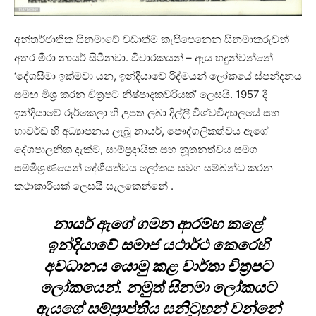
අන්තර්ජාතික සිනමාවේ වඩාත්ම කැපිපෙනෙන සිනමාකරුවන්
අතර මීරා නායර් සිටීනවා. විචාරකයන් – ඇය හදුන්වන්නේ
‘දේශසීමා ඉක්මවා යන, ඉන්දියාවේ රිද්මයන් ලෝකයේ ස්පන්දනය
සමඟ මිශ්‍ර කරන චිත්‍රපට නිෂ්පාදකවරියක්’ ලෙසයි. 1957 දී
ඉන්දියාවේ රූර්කෙලා හි උපත ලබා දිල්ලි විශ්වවිද්‍යාලයේ සහ
හාවර්ඩ් හි අධ්‍යාපනය ලැබූ නායර්, පෞද්ගලිකත්වය ඇගේ
දේශපාලනික දැක්ම, සාම්ප්‍රදායික සහ නූතනත්වය සමග
සම්මිශ්‍රණයෙන් දේශීයත්වය ලෝකය සමග සම්බන්ධ කරන
කථාකාරියක් ලෙසයි සැලකෙන්නේ .
නායර් ඇගේ ගමන ආරම්භ කළේ
ඉන්දියාවේ සමාජ යථාර්ථ කෙරෙහි
අවධානය යොමු කළ වාර්තා චිත්‍රපට
ලෝකයෙන්. නමුත් සිනමා ලෝකයට
ඇයගේ සම්ප්‍රාප්තිය සනිටුහන් වන්නේ