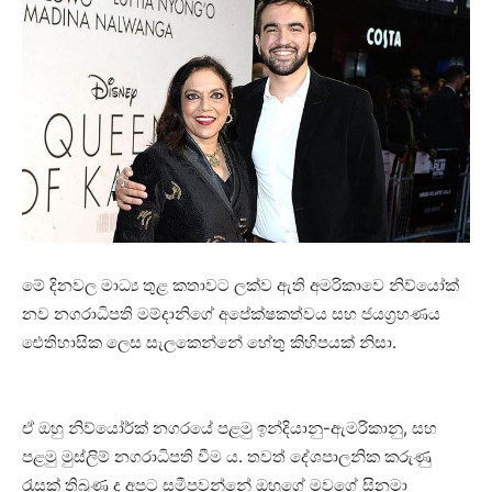
මේ දිනවල මාධ්‍ය තුළ කතාවට ලක්ව ඇති අමරිකාවෙ නිව්යෝක්
නව නගරාධිපති මම්දානිගේ අපේක්ෂකත්වය සහ ජයග්‍රහණය
ඓතිහාසික ලෙස සැලකෙන්නේ හේතු කිහිපයක් නිසා.
ඒ ඔහු නිව්යෝර්ක් නගරයේ පළමු ඉන්දියානු-ඇමරිකානු, සහ
පළමු මුස්ලිම් නගරාධිපති වීම ය. තවත් දේශපාලනික කරුණු
රැසක් තිබුණ ද අපට සමීපවන්නේ ඔහුගේ මවගේ සිනමා