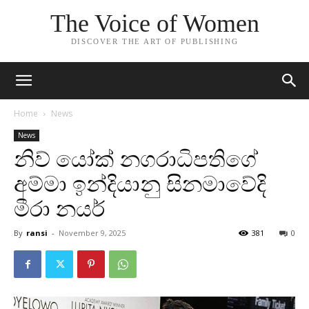
The Voice of Women
DISCOVER THE ART OF PUBLISHING
Home
News
News
නිව් යෝක් නගරාධිපතිගේ
අම්මා ඉන්දියානු සිනමාවේදි
මීරා නයර්
By
ransi
-
November 9, 2025
381
0