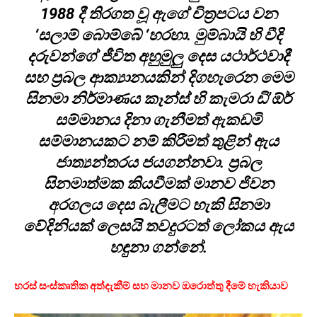
1988 දී තිරගත වූ ඇගේ චිත්‍රපටය වන
‘සලාම් බොම්බේ ‘හරහා. මුම්බායි හි වීදි
දරුවන්ගේ ජීවිත අහුමුලු දෙස යථාර්ථවාදී
සහ ප්‍රබල ආක්‍යානයකින් දිගහැරෙන මෙම
සිනමා නිර්මාණය කෑන්ස් හි කැමරා ඩි’ඕර්
සම්මානය දිනා ගැනීමත් ඇකඩමි
සම්මානයකට නම් කිරීමත් තුළින් ඇය
ජාත්‍යන්තරය ජයගන්නවා. ප්‍රබල
සිනමාත්මක කියවීමක් මානව ජිවන
අරගලය දෙස බැලීමට හැකි සිනමා
වේදිනියක් ලෙසයි තවදුරටත් ලෝකය ඇය
හඳුනා ගන්නේ.
හරස් සංස්කෘතික අත්දැකීම් සහ මානව ඔරොත්තු දීමේ හැකියාව