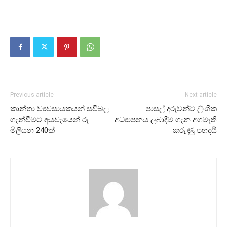
Previous article
Next article
කාන්තා ව්‍යවසායකයන් සවිබල
පාසල් දරුවන්ට ලිංගික
ගැන්වීමට අයවැයෙන් රු
අධ්‍යාපනය ලබාදීම ගැන අගමැති
මිලියන 240ක්
කරුණු පහදයි