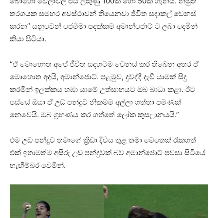
බොහෝ වෙලාවල එය ලකුණු 100ක් හෝ 50ක් ගැනයි. නමුත්
තරගයක සමහර අවස්ථාවන් තියෙනවා ජීවිත සදාකල් වෙනස්
කරන” යනුවෙන් ජෙමිමා පදක්කම අමාන්ජොට් ට ලබා දෙමින්
කියා සිටියා.
“ඒ මොහොත අපේ ජීවිත සදහටම වෙනස් කර තිබෙන අතර ඒ
මොහොත අදයි, අමාන්ජොට්. පළමුව, දුවද්දී දැවී යාමක් සිදු
කරමින් ඉලක්කය හඹා යාමේ උත්සාහයට ඔබ බාධා කළා. ඊට
පස්සේ ඔයා ඒ උඩ පන්දුව නිකම්ම අල්ලා ගත්තා පමණක්
නෙවෙයි. ඔබ ග්‍රහණය කර ගත්තේ ලෝක කුසලානයයි.”
එම උඩ පන්දුව තමාගේ ක්‍රීඩා දිවිය තුළ තමා මෙතෙක් රැකගත්
එක් ඉතාමත්ම අසීරු උඩ පන්දුවක් බව අමාන්ජොට් පවසා සිටියේ
හැඟීම්බර වෙමින්.