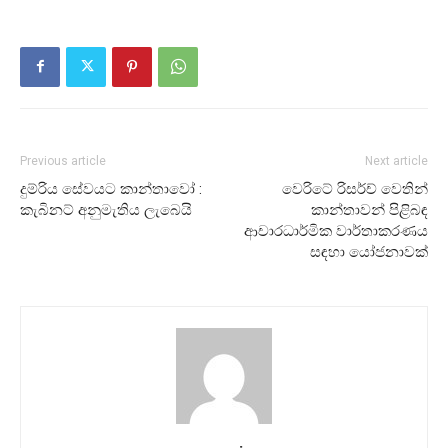
Previous article
Next article
දුම්රිය සේවයට කාන්තාවෝ :
වෙරිටේ රිසර්ච් වෙතින්
කැබිනට් අනුමැතිය ලැබෙයි
කාන්තාවන් පිළිබඳ
ආචාරධාර්මික වාර්තාකරණය
සඳහා යෝජනාවක්