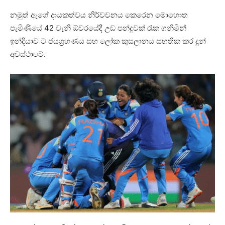
නමුත් ඇගේ දායකත්වය නිර්වචනය කෙරෙන මොහොත
පැමිණියේ 42 වැනි ඕවරයේදී උඩ පන්දුවක් රැක ගනිමින්
ඉන්දියාව ට ජයග්‍රහණය සහ ලෝක කුසලානය සහතික කර දුන්
අවස්ථාවේ.