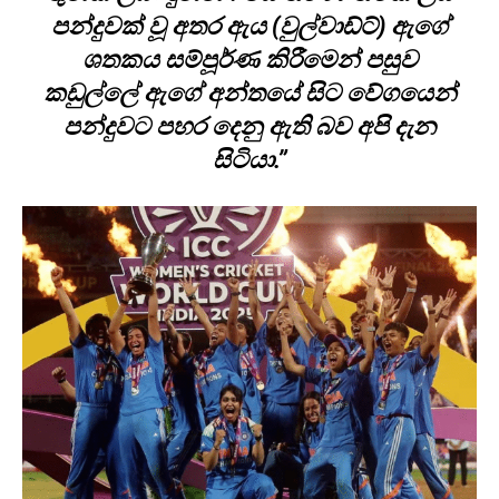
පන්දුවක් වූ අතර ඇය (වුල්වාඩ්ට්) ඇගේ
ශතකය සම්පූර්ණ කිරීමෙන් පසුව
කඩුල්ලේ ඇගේ අන්ත‌යේ සිට වේගයෙන්
පන්දුවට පහර දෙනු ඇති බව අපි දැන
සිටියා.”