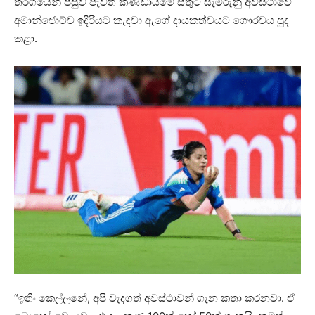
තරගයෙන් පසුව පැවති කණ්ඩායමේ සතුට සැමරුනු අවස්ථාවේ
අමාන්ජොට්ව ඉදිරියට කැඳවා ඇ‌ගේ දායකත්වයට ගෞරවය පුද
කළා.
“ඉතිං කෙල්ලනේ, අපි වැදගත් අවස්ථාවන් ගැන කතා කරනවා. ඒ