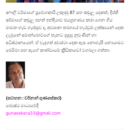
ෂෆාලි වර්මාගේ ප්‍රවේගකාරී ලකුණු 87 සහ කඩුලු දෙකත්, දීප්ති
ෂර්මාගේ කඩුලු පහත් ඉන්දියාව ජයග්‍රහණය කරා ගෙන ගිය
මාවත හැඩ ගැස්සුව ද, අවසාන තරගයේ හැරවුම් ලක්ෂ්‍යයන් දෙක
ලැබුනේ අමාන්ජොට්‌ගේ තැනට සුදුසු නුවණින් හා
අධිෂ්ඨානයෙන්. ඒ වැදගත් අවස්ථා දෙක ඇස නොගැසී නොයාමට
ජෙමිමා සහ ඇගේ කණ්ඩායම් ක්‍රීඩිකාවෝ වගබලා ගත්තා.
(සටහන : වර්නන් ගුණසේකර)
ජ්‍යෙෂ්ඨ මාධ්‍යවේදී
gunasekera33@gmail.com