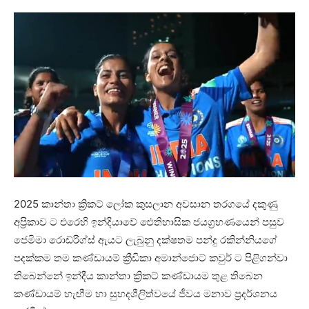
2025 කාන්තා ක්‍රිකට් ලෝක කුසලාන අවසාන තරගයේ දකුණු
අප්‍රිකාව ට එරෙහි ඉන්දියාවේ ‌ඓතිහාසික ජයග්‍රහණයෙන් පසුව
ජෙමිමා රොඩ්රිග්ස් ඇයට ලැබුනු දක්ෂතම පන්දු රකින්නියගේ
පදක්කම තම කණ්ඩායම් ක්‍රීඩිකා අමාන්ජොට් කවුර් ට පිළිගන්වා
තිබෙන්නේ ඉන්දීය කාන්තා ක්‍රිකට් කණ්ඩායම තුළ තිබෙන
කණ්ඩායම් හැඟීම හා සුහදශීලිත්වයේ ජීවය මනාව ප්‍රදර්ශනය