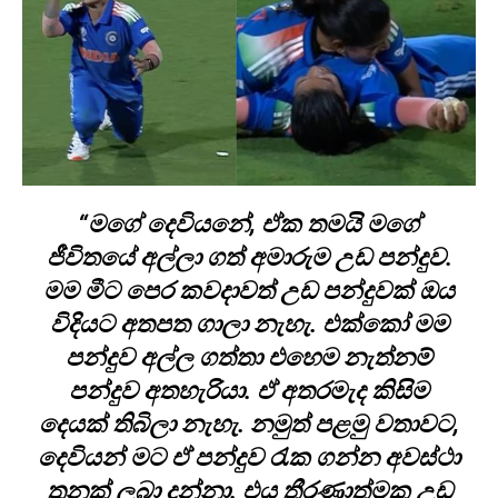
“මගේ දෙවියනේ, ඒක තමයි මගේ
ජීවිතයේ අල්ලා ගත් අමාරුම උඩ පන්දුව.
මම මීට පෙර කවදාවත් උඩ පන්දුවක් ඔය
විදියට අතපත ගාලා නැහැ. එක්කෝ මම
පන්දුව අල්ල ගත්තා එහෙම නැත්නම්
පන්දුව අතහැරියා. ඒ අතරමැද කිසිම
දෙයක් තිබිලා නැහැ. නමුත් පළමු වතාවට,
දෙවියන් මට ඒ පන්දුව රැක ගන්න අවස්ථා
තුනක් ලබා දුන්නා. එය තීරණාත්මක උඩ