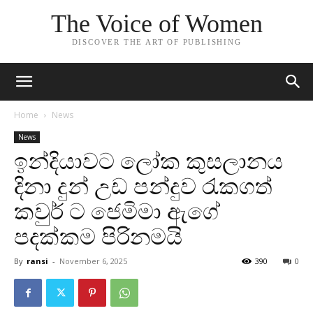
The Voice of Women
DISCOVER THE ART OF PUBLISHING
Home
News
News
ඉන්දියාවට ලෝක කුසලානය
දිනා දුන් උඩ පන්දුව රැකගත්
කවුර් ට ජෙමිමා ඇගේ
පදක්කම පිරිනමයි
By
ransi
-
November 6, 2025
390
0