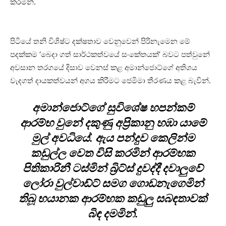
කරමින්.
පිටියේ තනි විශිෂ්ට දක්ෂතාව වෙනුවෙන් පිරිනැමෙන මේ
පදක්කම ‘බෙදා ගත් සාර්ථකත්වයේ සංකේතයක්’ බවට පත්වුනේ
අවසාන තරගයේ දිසාව වෙනස් කළ අමාන්ජොට්ගේ අතිශය
වැදගත් දායකත්වයන් අගය කිරීමට ජෙමිමා තීරණය කළ බැවින්.
අමාන්ජොට්ගේ සුවිශේෂ හපන්කම්
ආරම්භ වුනේ දකුණු අප්‍රිකානු හඹා යාමේ
මුල් අවධියේ. ඇය පන්දුව කෙලින්ම
කඩුල්ල වෙත විසි කරමින් ආරම්භක
පිතිකාරිනී ටස්මින් බ්‍රිට්ස් දුවද්දී දවාලුවේ
ලෝරා වුල්වාඩ්ට් සමග ගොඩනැගෙමින්
තිබූ භයානක ආරම්භක කඩුලු සබඳතාවක්
බිඳ දමමින්.