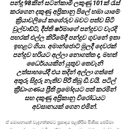
පන්දු 98කින් සටන්කාමී ලකුණු 101ක් රැස්
කරගෙන දකුණු අප්‍රිකානු පිලේ හඹා යාමේ
ක්‍රියාවලියේ කශේරුව බවට පත්ව සිටි
වුල්වාඩ්ට්, දීප්ති ෂර්මාගේ පන්දුවට වැරදි
පහරක් එල්ල කිරීමේදී පන්දුව ගුවනේ ඉතා
ඉහළට ගියා. අමාන්ජොට් මුලදී දෙවරක්
පන්දුව හරියට අල්ලා නොගත්ත ද, මහත්
ධෛර්යයකින් යුතුව තෙවැනි
උත්සාහයේදී එය තදින් අල්ලා ගත්තේ
අතුරු සිදුරු නැතිව පිරී තිබූ ඩී.වයි. පටිල්
ක්‍රීඩාංගණය ප්‍රීති ප්‍රමෝදයට පත් කරමින්
සහ දකුණු අප්‍රිකානු විරෝධයට
අවසානයක් ගෙන එමින්.
ඒ මොහොතේ වැදගත්කමට ප්‍රසාදය පළකිරීම පිණිස ජෙමිමා