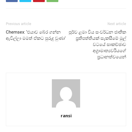
Previous article
Next article
Chemsex: ‘එයාව බේර ගන්න
පූර්ව ළමා විය සංවර්ධන ජාතික
ඇවිල්ලා මමත් ඒකට පුරුදු වුණා’
ප්‍රතිපත්තියක් සැකසීමේ මුල්
වටයේ සාකච්ඡාව
අග්‍රාමාත්‍යවරියගේ
ප්‍රධානත්වයෙන්
ransi