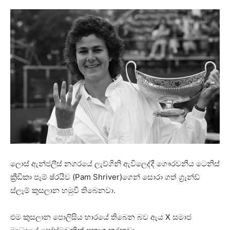
ලොස් ඇන්ජලීස් නගරයේ ලැව්ගිනි ඇවිලෙද්දී ගෞරවනීය ටෙනිස්
ක්‍රීඩිකා පෑම් ෂ්රයිව (Pam Shriver)ගෙන් සොරා ගත් ග්‍රෑන්ඩ්
ස්ලෑම් කුසලාන හමුවී තිබෙනවා.
එම කුසලාන පොලිසිය භාරයේ තිබෙන බව ඇය X සමාජ