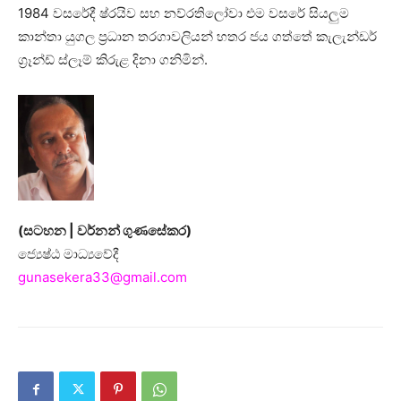
1984 වසරේදී ෂ්රයිව සහ නව්රතිලෝවා එම වසරේ සියලුම
කාන්තා යුගල ප්‍රධාන තරගාවලියන් හතර ජය ගත්තේ කැලැන්ඩර්
ග්‍රෑන්ඩ් ස්ලෑම් කිරුළ දිනා ගනිමින්.
(සටහන | වර්නන් ගුණසේකර)
ජ්‍යෙෂ්ඨ මාධ්‍යවේදී
gunasekera33@gmail.com