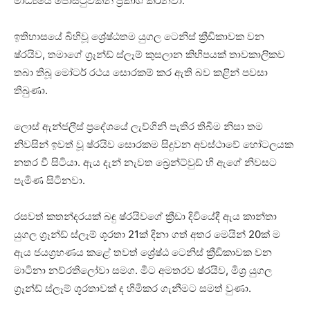
මාධ්‍යයේ පෝස්ටුවකින් ප්‍රකාශ කරනවා.
ඉතිහාසයේ බිහිවූ ශ්‍රේෂ්ඨතම යුගල ටෙනිස් ක්‍රීඩිකාවක වන
ෂ්රයිව, තමාගේ ග්‍රෑන්ඩ් ස්ලෑම් කුසලාන කිහිපයක් තාවකාලිකව
තබා තිබූ මෝටර් රථය සොරකම් කර ඇති බව කළින් පවසා
තිබුණා.
ලොස් ඇන්ජලීස් ප්‍රදේශයේ ලැව්ගිනි පැතිර තිබීම නිසා තම
නිවසින් ඉවත් වූ ෂ්රයිව සොරකම සිදුවන අවස්ථාවේ හෝටලයක
නතර වී සිටියා. ඇය දැන් නැවත බ්‍රෙන්ට්වුඩ් හි ඇගේ නිවසට
පැමිණ සිටිනවා.
රසවත් කතන්දරයක් බඳු ෂ්රයිවගේ ක්‍රීඩා දිවියේදී ඇය කාන්තා
යුගල ග්‍රෑන්ඩ් ස්ලෑම් ශූරතා 21ක් දිනා ගත් අතර මෙයින් 20ක් ම
ඇය ජයග්‍රහණය කළේ තවත් ශ්‍රේෂ්ඨ ටෙනිස් ක්‍රීඩිකාවක වන
මාටිනා නව්රතිලෝවා සමග. මීට අමතරව ෂ්රයිව, මිශ්‍ර යුගල
ග්‍රෑන්ඩ් ස්ලෑම් ශූරතාවක් ද හිමිකර ගැනීමට සමත් වුණා.