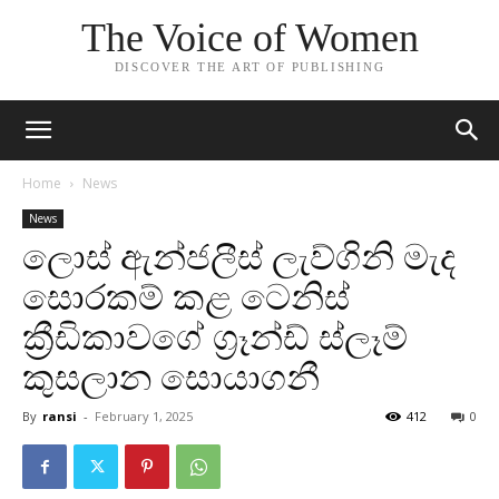
The Voice of Women
DISCOVER THE ART OF PUBLISHING
Home
News
News
ලොස් ඇන්ජලීස් ලැව්ගිනි මැද
සොරකම් කළ ටෙනිස්
ක්‍රීඩිකාවගේ ග්‍රෑන්ඩ් ස්ලෑම්
කුසලාන සොයාගනී
By
ransi
-
February 1, 2025
412
0