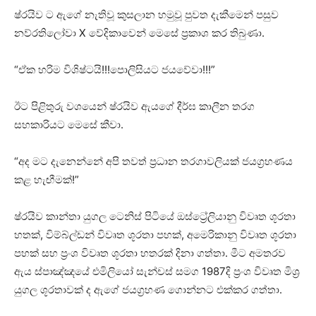
ෂ්රයිව ට ඇගේ නැතිවූ කුසලාන හමුවූ පුවත දැකීමෙන් පසුව
නව්රතිලෝවා X වේදිකාවෙන් මෙසේ ප්‍රකාශ කර තිබුණා.
“ඒක හරිම විශිෂ්ටයි!!!පොලිසියට ජයවේවා!!!”
ඊට පිළිතුරු වශයෙන් ෂ්රයිව ඇයගේ දීර්ඝ කාලීන තරග
සහකාරියට මෙසේ කීවා.
“අද මට දැනෙන්නේ අපි තවත් ප්‍රධාන තරගාවලියක් ජයග්‍රහණය
කළ හැඟීමක්!”
ෂ්රයිව කාන්තා යුගල ටෙනිස් පිටියේ ඔස්ට්‍රේලියානු විවෘත ශූරතා
හතක්, විම්බ්ල්ඩන් විවෘත ශූරතා පහක්, අමෙරිකානු විවෘත ශූරතා
පහක් සහ ප්‍රංශ විවෘත ශූරතා හතරක් දිනා ගත්තා. මීට අමතරව
ඇය ස්පාඤ්ඤයේ එමිලියෝ සැන්චස් සමග 1987දි ප්‍රංශ විවෘත මිශ්‍ර
යුගල ශූරතාවක් ද ඇගේ ජයග්‍රහණ ගොන්නට එක්කර ගත්තා.