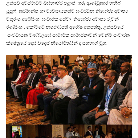
උත්සව අවස්ථාවට බස්නාහිර පළාත් ගරු ආණ්ඩුකාර හනීෆ්
යූසූෆ්, කර්මාන්ත හා ව්‍යවසායකත්ව සංවර්ධන නියෝජ්‍ය අමාත්‍ය
චතුරංග අබේසිංහ, සංචාරක සේවා නියෝජ්‍ය අමාත්‍ය රුවන්
රණසිංහ , කෝට්ටේ නගරාධිපති අරෝෂ අතපත්තු, උත්සවයේ
සංවිධායක මණ්ඩලයේ සාමාජික සාමාජිකාවන් මෙන්ම සංචාරක
ක්ෂේත්‍රයේ දෙස් විදෙස් නියෝජිතයින් ද සහභාගී වූහ.