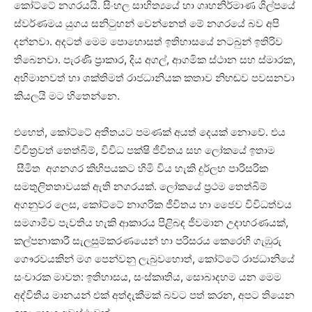
කෝට්ටේ නගරයයි. සිංහල සාහිත්‍යයේ හා ගෘහනිර්මාණ ශිල්පයේ
ස්වර්ණමය යුගය සනිටුහන් වෙන්නෙත් මේ නගරයේ බව අපි
දන්නවා. අදටත් මෙම පොහොසත් ඉතිහාසයේ නටබුන් ඉතිරිව
තිබෙනවා. පැරණි ප්‍රාකාර, දිය අගල්, ආගමික ස්ථාන සහ ස්මාරක,
අභිමානවත් හා ශක්තිමත් රාජධානියක කතාව නිහඬව පවසනවා
කියලයි මට හිතෙන්නෙ.
එහෙත්, කෝට්ටේ අතීතයට පමණක් අයත් දෙයක් නොවේ. එය
විචිත්‍රවත් තෙත්බිම්, විවිධ පක්ෂි ජීවිතය සහ ලෝකයේ ඉතාම
සීමිත අගනගර කිහිපයකට හිමි විය හැකි දුර්ලභ පාරිසරික
සමතුලිතතාවයක් ඇති නගරයක්. ලෝකයේ ප්‍රථම තෙත්බිම්
අගනුවර ලෙස, කෝට්ටේ නාගරික ජීවිතය හා ජෛව විවිධත්වය
සමගාමීව පැවතිය හැකි ආකාරය පිළිබඳ ජීවමාන උදාහරණයක්,
කල්පනාකාරී සැලසුම්කරණයෙන් හා පරිසරය කෙරෙහි ගැඹුරු
ගෞරවයකින් මග පෙන්වනු ලැබුවහොත්, කෝට්ටේ රාජධානියේ
සංචාරක මාවත: ඉතිහාසය, සංස්කෘතිය, සොබාදහම යන මෙම
අද්විතීය මානයන් එක් අත්දැකීමක් බවට පත් කරන, අපට තියෙන