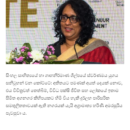
සිංහල සාහිත්‍යයේ හා ගෘහනිර්මාණ ශිල්පයේ ස්වර්ණමය යුගය
සනිටුහන් වන කෝට්ටේ: අතීතයට පමණක් අයත් දෙයක් නොව,
එය විචිත්‍රවත් තෙත්බිම්, විවිධ පක්ෂි ජීවිත සහ ලෝකයේ ඉතාම
සීමිත අගනගර කිහිපයකට හිමි විය හැකි දුර්ලභ පාරිසරික
සමතුලිතතාවයක් ඇති නගරයක් යැයි අග්‍රාමාත්‍ය හරිණි අමරසූරිය
පැවසුවා ය.