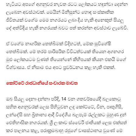
හැටියට අපගේ අගනුවර නැවත රටට ලෝකයට හඳුන්වා දෙන්න
ලැබෙන අවස්ථාවක්. මෙයින් මිනිසුන්ට හොඳ සංස්කෘතික
ජීවිතයක් වගේම මෙම නගරයට ලබා දිය හැකි අනෙකුත් සියලු
දේ අත්විඳිය හැකි නගරයක් බවට පත් කරන්න අවස්ථාව ලැබේවි.
ඒ වගේම නාගරික තෙත්බිමක් විදිහටත්, මේක සුවිශේෂී
තෙත්බිමක්. මේ තරම් පාරිසරික විවිධත්වයක් තියෙන අගනගර
මුළු ලෝකයටම වුණත් තියෙන්නේ කිහිපයක් කියන එකයි මගේ
විශ්වාසය. ඒ නිසාම එය අපට ප්‍රවර්ධනය කළ හැකි එකක්.
කෝට්ටේ රාජධානියේ සංචාරක මාවත
ඔබ සියලු දෙනා දන්නා පරිදි, 14 වන ශතවර්ෂයේදී බලකොටු
සහිත අගනුවරක් ලෙස පිහිටුවන ලද කෝට්ටේ, චීන, පෘතුගීසි,
ලන්දේසි සහ බ්‍රිතාන්‍ය ආදී විදේශීය බලපෑම් රැල්ලකට මුහුණ දුන්
ඓතිහාසික නගරයක්. ශ්‍රී ලංකාව ස්වෛරී ජාතියක් ලෙස එක්සත්
කර පාලනය කළ, පරාක්‍රමබාහු රජුගේ වාසස්ථානය වුණේ මේ