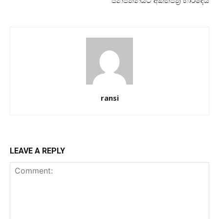
ජනපතිනියට අක්තපත්‍ර භාරදෙයි
ransi
LEAVE A REPLY