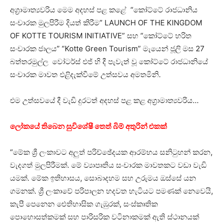
අග්‍රාමාත්‍යවරිය මෙම අදහස් පළ කළේ “කෝට්ටේ රාජධානිය
සංචාරක මුලපිරීම දියත් කිරීම” LAUNCH OF THE KINGDOM
OF KOTTE TOURISM INITIATIVE” සහ “කෝට්ටේ හරිත
සංචාරක ජාලය” “Kotte Green Tourism” මැයෙන් ජූලි මස 27
බත්තරමුල්ල වෝටර්ස් එජ් හි දී පැවැත් වූ කෝට්ටේ රාජධානියේ
සංචාරක මාවත එළිදැක්වීමේ උත්සවය අමතමිනි.
එම උත්සවයේ දී වැඩි දුරටත් අදහස් පළ කළ අග්‍රාමාත්‍යවරිය…
ලෝකයේ තිබෙන සුවිශේෂී තෙත් බිම් අතුරින් එකක්
“මේක ශ්‍රී ලංකාවට අලුත් පරිච්ඡේදයක ආරම්භය සනිටුහන් කරන,
වැදගත් මුලපිරීමක්. මේ ව්‍යාපෘතිය සංචාරක මාවතකට වඩා වැඩි
යමක්. මේක ඉතිහාසය, සොබාදහම සහ උරුමය ඔස්සේ යන
ගමනක්. ශ්‍රී ලංකාවේ පරිපාලන හදවත හැටියට පමණක් නෙවෙයි,
කැපී පෙනෙන ඓතිහාසික ගැඹුරක්, සංස්කෘතික
පොහොසත්කමක් සහ පාරිසරික වටිනාකමක් ඇති ස්ථානයක්