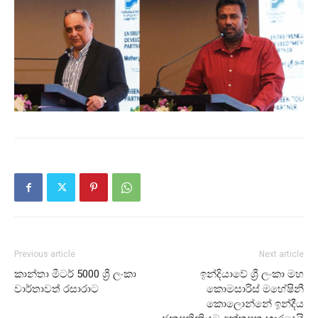
Previous article
Next article
කාන්තා මීටර් 5000 ශ්‍රී ලංකා
ඉන්දියාවේ ශ්‍රී ලංකා මහ
වාර්තා­වත් රසා­රාට
කොමසාරිස් මහේෂිනී
කොලොන්නේ ඉන්දීය