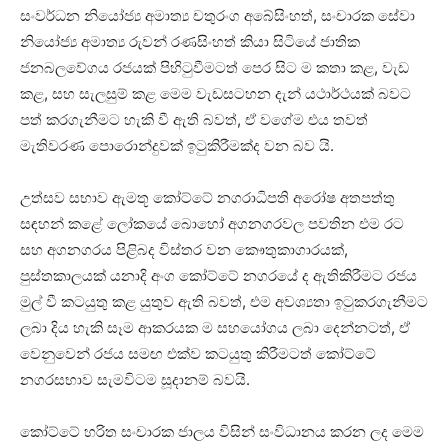
සංවර්ධන නියෝජ්‍ය අමාත්‍ය චතුරංග අබේසිංහත්, සංචාරක සේවා
නියෝජ්‍ය අමාත්‍ය රුවන් රණසිංහත් කියා සිටියේ ජාතික
ජනබලවේගය රජයක් පිහිටුවීමටත් පෙර සිට ම කතා කළ, වැඩ
කළ, සහ සැලසුම් කළ මෙම වැඩසටහන දැන් යථාර්ථයක් බවට
පත් කරගැනීමට හැකි වී ඇති බවත්, ඒ වගේම එය තවත්
මැතිවරණ පොරොන්දුවක් ඉටුකිරීමක්ද වන බව යි.
උත්සව සභාව ඇමතූ කෝට්ටේ නගරාධිපති අරෝෂ අතපත්තු
සඳහන් කළේ ලෝකයේ බොහෝ අගනගරවල පවතින එම රට
සහ අගනගරය පිළිබද විස්තර වන කෞතුකාගාරයක්,
පුස්තකාලයක් යනාදි අංග කෝට්ටේ නගරයේ ද ඇතිකිරීමට රජය
මුල් වී කටයුතු කළ යුතුව ඇති බවත්, එම අවශ්‍යතා ඉටුකරගැනීමට
ලබා දිය හැකි සෑම ආකරයක ම සහයෝගය ලබා දෙන්නටත්, ඒ
වෙනුවෙන් රජය සමඟ එක්ව කටයුතු කිරීමටත් කෝට්ටේ
නගරසභාව සැමවිටම සූදානම් බවයි.
කෝට්ටේ හරිත සංචාරක ජාලය විසින් සංවිධානය කරන ලද මෙම