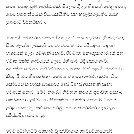
සමඟ එකතු වුණ අවස්ථාවක්. සියලුම ශ්‍රී ලාංකිකයන් වෙනුවෙන්,
මෙම ව්‍යාපෘතියේ සංවිධායකයින්ට සහ හවුල්කරුවන්ට මගේ
ප්‍රශංසාව පිරිනමනවා.
ඔබගේ මේ කාර්යය අපගේ අගනුවර දෙස නැවත හැරී බලන්න,
සිතා බලන්න උපකාරී වනවා වගේම එය පරිපාලන පාලන
නගරයක් ලෙස පමණක් නොව, ජීවමාන කෞතුකාගාරයක් සහ
විවෘත පන්ති කාමරයක් ලෙස, එහි සෑම වීදි කොනක ම,
තෙත්බිමක ම සහ සිද්ධස්ථානයක ම කතාවක් සැඟවී තිබෙනවා
කියලයි මට හිතෙන්නෙ. මෙම නව ගමන ආරම්භ කරන විට,
කෝට්ටේ සංචාරක ව්‍යාපාරය දෙස් විදෙස් අමුත්තන් සඳහා
පමණක් නොව, මෙම නගරය නිවහන කරගත් ප්‍රජාවන් සඳහාද
ගොඩනගා ඇති බවට අපි සහතික වෙනවා. අප සැමට අයත්
උරුමය සමරමු, ආරක්ෂා කරමු, අනාගත පරම්පරාවලට ඉතා
පරිස්සමින් බාර දෙමු.”
මෙම අවස්ථාවට සහභාගි වූ කර්මාන්ත හා ව්‍යවසායකත්ව