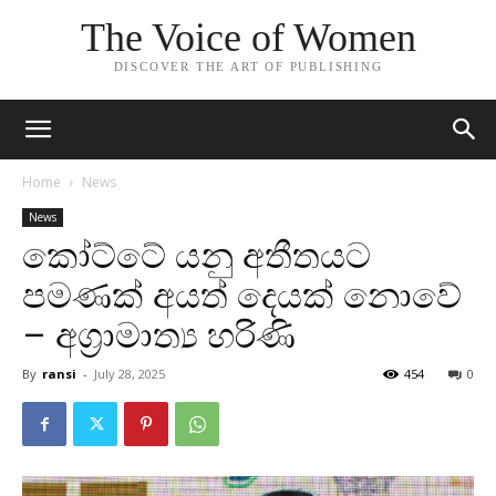
The Voice of Women
DISCOVER THE ART OF PUBLISHING
Home
News
News
කෝට්ටේ යනු අතීතයට
පමණක් අයත් දෙයක් නොවේ
– අග්‍රාමාත්‍ය හරිණි
By
ransi
-
July 28, 2025
454
0