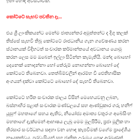
ඉතා හොඳ අවස්ථාවක්.
කෝට්ටේ සැඟව පවතින දෑ…
එය ශ්‍රී ලාංකිකයන්ට මෙන්ම ජාත්‍යන්තර අමුත්තන්ට ද දිගු කලක්
තිස්සේ සැඟවී තිබූ කෝට්ටේ රාජධානිය ගැන ගවේෂණය කරන
ස්ථානයක් විදිහටත් සංචාරක කර්මාන්තයේ අවධානය යොමු
කරන ලෙස මම ඔබෙන් ඉල්ලා සිටින්න කැමැතියි. මන්ද බොහෝ
දෙනෙක් නොදන්නා හෝ තේරුම් නොගන්නා බොහෝ දේ
කෝට්ටේ තිබෙනවා. තෙත්බිම්වලින් ආරම්භ වී ඓතිහාසික
අංගයන් දක්වා කෝට්ටේ බොහෝ දේ සැඟවී තිබෙනවා.
කෝට්ටේ හරිත සංචාරක ජාලය විසින් මෙහෙයවනු ලබන,
බස්නාහිර පළාත් සංචාරක මණ්ඩලයේ සහ ආණ්ඩුකාර ගරු හනිෆ්
යූසුෆ් මහතාගේ සහය ඇතිව, නියෝජ්‍ය අමාත්‍ය චතුරංග අබේසිංහ
මහතාගේ දැක්මෙන් ආභාෂය ලැබූ මෙම මුලපිරීම, ප්‍රජා මූලික හා
තිරසාර සංවර්ධනය සඳහා වන හොඳ කැපවීමක් වගේම ප්‍රාදේශීය
නායකත්වය, පුරවැසියන් සහ ජාතික උරුමය පොදු අරමුණක්