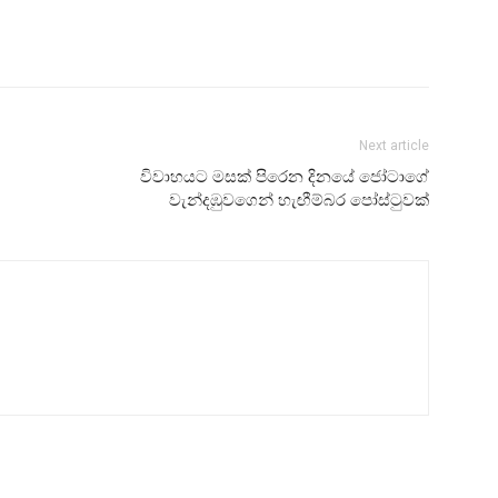
Next article
විවාහයට මසක් පිරෙන දිනයේ ජෝටාගේ
වැන්දඹුවගෙන් හැඟීම්බර පෝස්ටුවක්