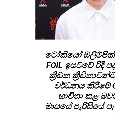
ටෝකියෝ ඔලිම්පික් 
FOIL ඉසව්වේ රිදී 
ක්‍රීඩක ක්‍රීඩිකා
වර්ධනය කිරීමේ OS
භාවිතා කළ බව
මාසයේ පැරිසියේ පැ