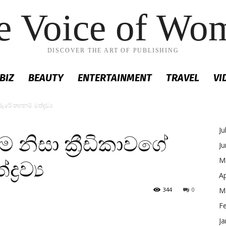
e Voice of Wo
DISCOVER THE ART OF PUBLISHING
BIZ
BEAUTY
ENTERTAINMENT
TRAVEL
VI
රේ තහනම් මත්ද්‍රව්‍ය
Ju
 නිසා ක්‍රීඩිකාවගේ
J
M
‍රව්‍ය
Ap
344
0
M
F
Ja