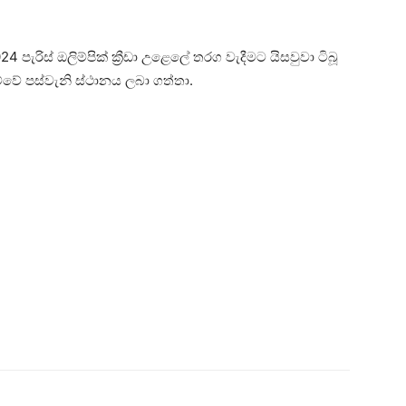
024 පැරිස් ඔලිම්පික් ක්‍රීඩා උළෙලේ තරග වැදීමට යිසවුවා ටිබූ
ව්වේ පස්වැනි ස්ථානය ලබා ගත්තා.