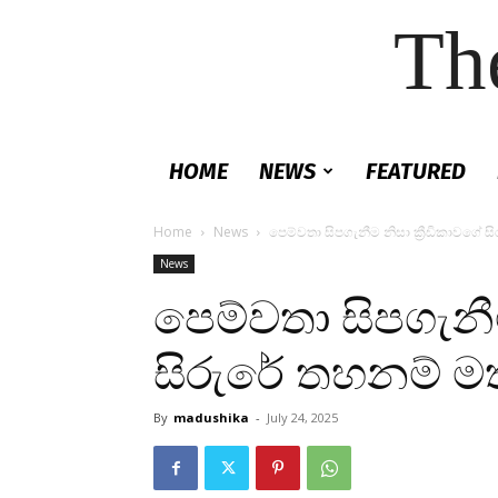
Th
HOME
NEWS
FEATURED
Home
News
පෙම්වතා සිපගැනීම නිසා ක්‍රීඩිකාවගේ සිරු
News
පෙම්වතා සිපගැනීම
සිරුරේ තහනම් මත්ද්
By
madushika
-
July 24, 2025