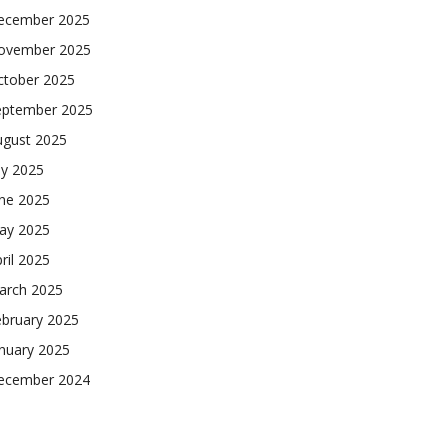
ecember 2025
ovember 2025
ctober 2025
eptember 2025
ugust 2025
ly 2025
une 2025
ay 2025
ril 2025
arch 2025
ebruary 2025
nuary 2025
ecember 2024