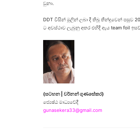
වුනා.
DDT විසින් මුලින් ලබා දී තිබූ තීන්දුවෙන් පසුව 2
ට අවස්ථාව ලැබුනු අතර එහිදී ඇය team foil ඉස
(සටහන | වර්නන් ගුණසේකර)
ජ්‍යෙෂ්ඨ මාධ්‍යවේදී
gunasekera33@gmail.com