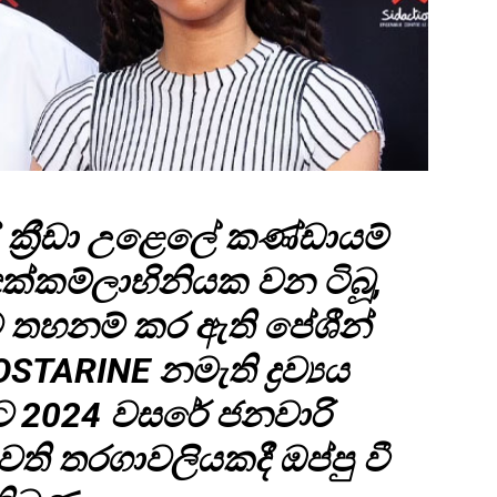
ක්‍රීඩා උළෙලේ කණ්ඩායම්
පදක්කම්ලාභිනියක වන ටිබූ,
වන්ට තහනම් කර ඇති පේශීන්
TARINE නමැති ද්‍රව්‍යය
ට 2024 වසරේ ජනවාරි
වති තරගාවලියකදී ඔප්පු වී