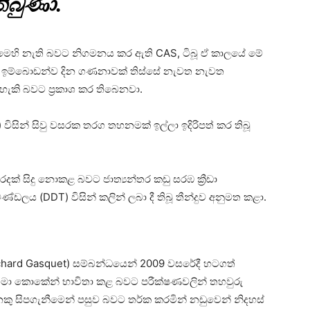
තිබුණා.
වක් මෙහි නැති බවට නිගමනය කර ඇති CAS, ටිබූ ඒ කාලයේ මේ
කම්ලාභී ඉම්බොඩන්ව දින ගණනාවක් තිස්සේ නැවත නැවත
ය හැකි බවට ප්‍රකාශ කර තිබෙනවා.
 විසින් සිවු වසරක තරග තහනමක් ඉල්ලා ඉදිරිපත් කර තිබූ
රදක් සිදු නොකළ බවට ජාත්‍යන්තර කඩු සරඹ ක්‍රීඩා
්ඩලය (DDT) විසින් කලින් ලබා දී තිබූ තීන්දුව අනුමත කළා.
් (Richard Gasquet) සම්බන්ධයෙන් 2009 වසරේදී හටගත්
් තමා කොකේන් භාවිතා කළ බවට පරීක්ෂණවලින් තහවුරු
නෙකු සිපගැනීමෙන් පසුව බවට තර්ක කරමින් නඩුවෙන් නිදහස්