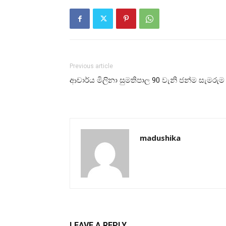
Previous article
ආචාර්ය මිලිනා සුමතිපාල 90 වැනි ජන්ම සැමරුම
madushika
LEAVE A REPLY