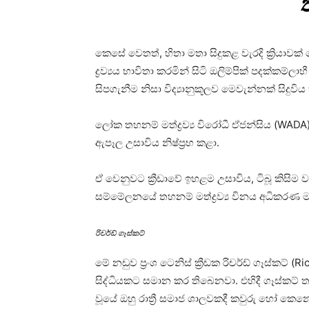
කෙසේ වෙතත්, හිතා මතා සිදුකළ වැරදි ක්‍රියා
ද්‍රව්‍යය භාවිතා කරමින් සිටි ඔලිම්පික් පදක්
සිපගැනීම නිසා විද්‍යානුකූලව මෙවැන්නක් සිදුවි
ලෝක තහනම් මත්ද්‍රව්‍ය විරෝධී ඒජන්සිය (WADA)
ඇපෑල උසාවිය නිෂ්ප්‍රභ කළා.
ඒ වෙනුවට ක්‍රීඩාවේ ඉහළම උසාවිය, ටිබූ කිසිම ව
සම්මේලනයේ තහනම් මත්ද්‍රව්‍ය විනය අධිකරණ මණ
රිචර්ඩ් ගෑස්කට්
මේ නඩුව ප්‍රංශ ටෙනිස් ක්‍රීඩක රිචර්ඩ් ගෑස්කට
සිද්ධියකට සමාන කර තිබෙනවා. එහිදී ගෑස්කට
වූයේ ඔහු රාත්‍රී සමාජ ශාලවකදී කවුරු හෝ කෙ