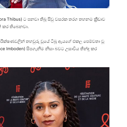
ූ (Ysaora Thibus) ට පනවා තිබූ සිවු වසරක තරග තහනම ක්‍රීඩාව
ත් කර තිබෙනවා.
ීක්ෂණවලින් තහවුරු වූයේ ටිබූ ඇයගේ එකල පෙම්වතා වූ
ace Imboden) සිපගැනීම නිසා බවට උසාවිය තීන්දු කර