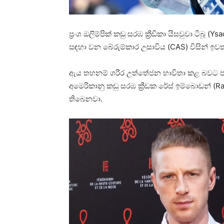
ප්‍රංශ ඔලිම්පික් කඩු සරඹ ක්‍රීඩිකා යිසවුවා ටිබ
සඳහා වන බේරුම්කාර උසාවිය (CAS) විසින් ඉව
ඇය තහනම් ශරීර උත්තේජන භාවිතා කළ බවට පර
අමෙරිකානු කඩු සරඹ ක්‍රීඩක රේස් ඉම්බොඩන් (R
තිබෙනවා.