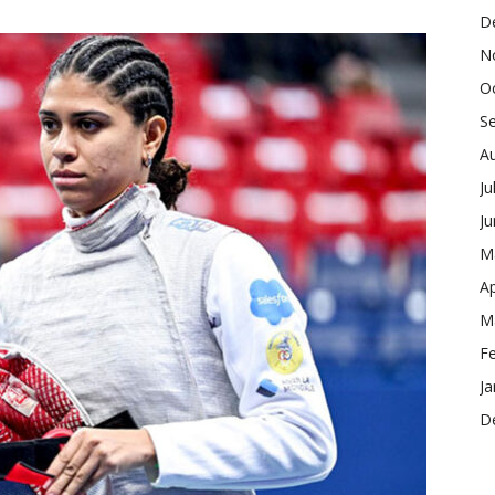
D
N
O
S
A
Ju
J
M
Ap
M
F
Ja
D