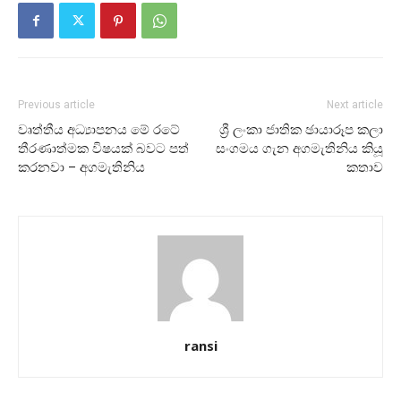
Previous article
Next article
වෘත්තීය අධ්‍යාපනය මේ රටේ
ශ්‍රී ලංකා ජාතික ඡායාරූප කලා
තීරණාත්මක විෂයක් බවට පත්
සංගමය ගැන අගමැතිනිය කියූ
කරනවා – අගමැතිනිය
කතාව
ransi