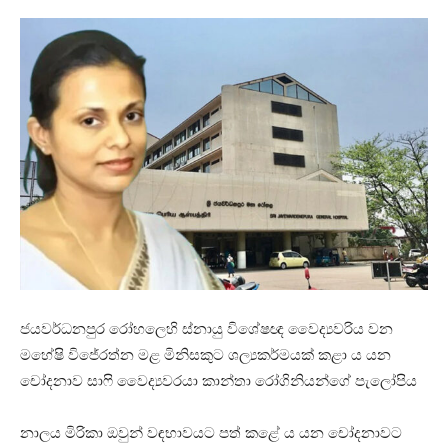
ජයවර්ධනපුර රෝහලෙහි ස්නායු විශේෂඥ වෛද්‍යවරිය වන
මහේෂි විජේරත්න මළ මිනිසකුට ශල්‍යකර්මයක් කළා ය යන
චෝදනාව සාෆි වෛද්‍යවරයා කාන්තා රෝගිනියන්ගේ පැලෝපිය
නාලය මිරිකා ඔවුන් වඳභාවයට පත් කළේ ය යන චෝදනාවට