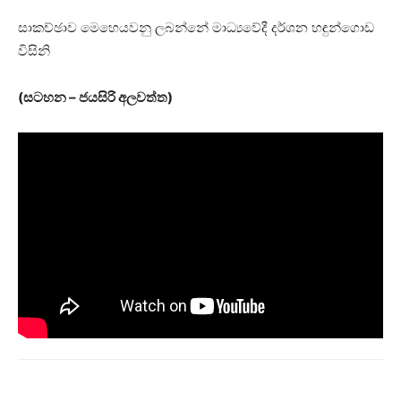
සාකච්ඡාව මෙහෙයවනු ලබන්නේ මාධ්‍යවේදී දර්ශන හඳුන්ගොඩ
විසිනි
(සටහන – ජයසිරි අලවත්ත)