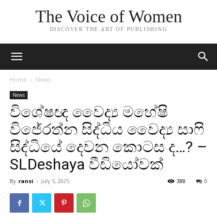
The Voice of Women
DISCOVER THE ART OF PUBLISHING
Home
News
News
විශේෂඥ වෛද්‍ය මහේෂි
විජේරත්න සිද්ධිය වෛද්‍ය සාෆි
සිද්ධියේ දෙවන කොටස ද…? –
SLDeshaya වීඩියෝවක්
By
ransi
-
July 5, 2025
388
0