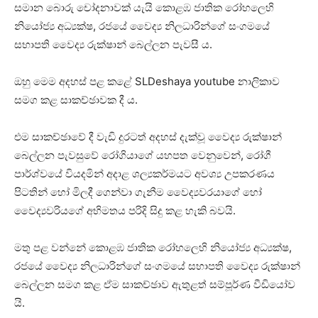
සමාන බොරු චෝදනාවක් යැයි කොළඹ ජාතික රෝහලෙහි
නියෝජ්‍ය අධ්‍යක්ෂ, රජයේ වෛද්‍ය නිලධාරින්ගේ සංගමයේ
සභාපති වෛද්‍ය රුක්ෂාන් බෙල්ලන පැවසී ය.
ඔහු මෙම අදහස් පළ කළේ SLDeshaya youtube නාලිකාව
සමග කළ සාකච්ඡාවක දී ය.
එම සාකච්ඡාවේ දී වැඩි දුරටත් අදහස් දැක්වූ වෛද්‍ය රුක්ෂාන්
බෙල්ලන පැවසුවේ රෝගියාගේ යහපත වෙනුවෙන්, රෝගී
පාර්ශ්වයේ වියදමින් අදාළ ශල්‍යකර්මයට අවශ්‍ය උපකරණය
පිටතින් හෝ මිලදී ගෙන්වා ගැනීම වෛද්‍යවරයාගේ හෝ
වෛද්‍යවරියගේ අභිමතය පරිදි සිදු කළ හැකි බවයි.
මතු පළ වන්නේ කොළඹ ජාතික රෝහලෙහි නියෝජ්‍ය අධ්‍යක්ෂ,
රජයේ වෛද්‍ය නිලධාරින්ගේ සංගමයේ සභාපති වෛද්‍ය රුක්ෂාන්
බෙල්ලන සමග කළ ඒම සාකච්ඡාව ඇතුළත් සම්පූර්ණ වීඩියෝව
යි.