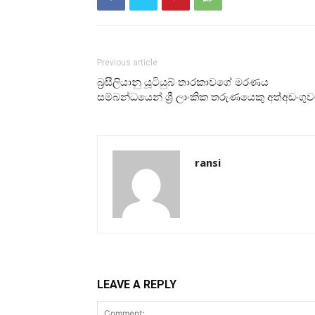
Previous article
බ්‍රසීලියානු යූටියුබ් තාරකාවගේ මරණය
සම්බන්ධයෙන් ශ්‍රී ලාංකික තරුණයෙකු අත්අඩංගු
ransi
LEAVE A REPLY