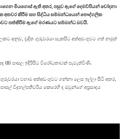
ි නසාගෙන මියගොස් ඇති අතර, පසුව ඇගේ දෙමව්පියන් චෝදනා
ංගික අතවර කිරීම සහ සිද්ධිය සම්බන්ධයෙන් පෞද්ගලික
දාවට පත්කිරීම ඇගේ මරණයට සම්බන්ධ බවයි.
ට අනුව, චූදිත ගුරුවරයා සැකපිට අත්අඩංගුවට ගත් නමුත්
අද (8) පාසල ඉදිරිපිට විරෝධතාවක් පැවැත්විණි.
ගුරුවරයා වහාම අත්අඩංගුවට ගන්නා ලෙස ඉල්ලා සිටි අතර,
් විදුහල්පතිවරිය කෙරෙහි ද ඔවුන්ගේ අප්‍රසාදය