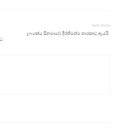
Next article
ලාංකේය සිනමාවේ දීප්තිමත්ම තාරකාව ඇයයි..
වට