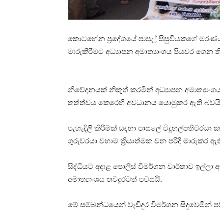
කොටහේන ප්‍රදේශයේ පාසල් සිසුවියකගේ මරණ
මාරුකිරීමට අධ්‍යාපන අමාත්‍යාංශය පියවර ගෙන ත
නිවේදනයක් නිකුත් කරමින් අධ්‍යාපන අමාත්‍යාංශ
තත්ත්වය කෙරෙහි අවධානය යොමුකර ඇති බවයි
පැහැදිලි කිරීමක් සඳහා පාසලේ විදුහල්පතිවරය
ගුරුවරයා වහාම ක්‍රියාත්මක වන පරිදි මාරුකර ඇත
සිද්ධියට අදාළ පොලිස් විමර්ශන වාර්තාව ඉල්ලා 
අමාත්‍යාංශය තවදුරටත් පවසයි.
මේ සම්බන්ධයෙන් වැඩිදුර විමර්ශන සිදුවෙමින් 