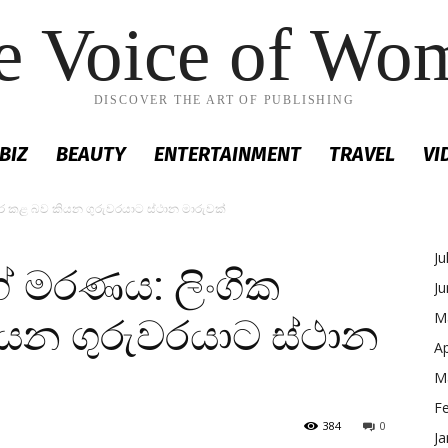
e Voice of Wo
DISCOVER THE ART OF PUBLISHING
BIZ
BEAUTY
ENTERTAINMENT
TRAVEL
VI
වර කළ බව කියන ගුරුවරයාට ස්ථාන මාරුවක්
Ju
ේ මරණය: ලිංගික
J
M
යන ගුරුවරයාට ස්ථාන
Ap
M
F
384
0
Ja