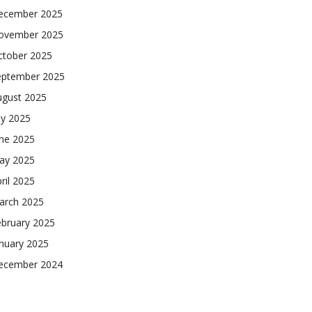
ecember 2025
ovember 2025
ctober 2025
eptember 2025
ugust 2025
ly 2025
une 2025
ay 2025
ril 2025
arch 2025
ebruary 2025
nuary 2025
ecember 2024