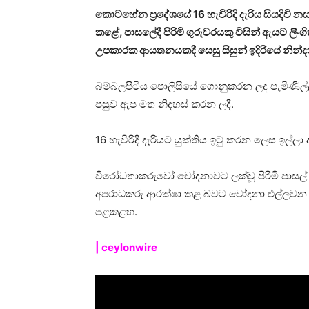
කොටහේන ප්‍රදේශයේ 16 හැවිරිදි දැරිය සියදිව
කළේ, පාසලේදී පිරිමි ගුරුවරයකු විසින් ඇයට ලි
උපකාරක ආයතනයකදී සෙසු සිසුන් ඉදිරියේ නින්
බම්බලපිටිය පොලිසියේ ගොනුකරන ලද පැමිණිල්ලක
පසුව ඇප මත නිදහස් කරන ලදී.
16 හැවිරිදි දැරියට යුක්තිය ඉටු කරන ලෙස ඉල්ලා 
විරෝධතාකරුවෝ චෝදනාවට ලක්වූ පිරිමි පාසල් 
අපරාධකරු ආරක්ෂා කළ බවට චෝදනා එල්ලවන පාසල
පළකළහ.
| ceylonwire