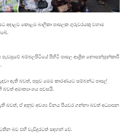
යට අදාළව කොළඹ බාලිකා පාසලක ගුරුවරයකු වහාම
ිබේ.
ය පැවසුවේ බම්බලපිටියේ පිහිටි පාසල ආශ්‍රිත නොසන්සුන්කාරී
.
ා කැඳවා ඇති බවත්, පසුව මෙම කාරණයට සම්බන්ධ පාසල්
ි බවත් අමාත්‍යාංශය පවසයි.
ඇති බවත්, ඒ අනුව අවශ්‍ය විනය පියවර ගන්නා බවත් අධ්‍යාපන
පවතින බව එහි වැඩිදුරටත් සඳහන් වේ.