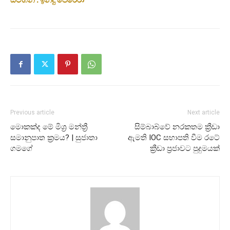
Previous article
Next article
මොකක්ද මේ මිශ්‍ර මන්ත්‍රී
සිම්බාබ්වේ නරකතම ක්‍රීඩා
සමානුපාත ක්‍රමය? | සුජාතා
ඇමති IOC සභාපති වීම රටේ
ගමගේ
ක්‍රීඩා ප්‍රජාවට පුදුමයක්