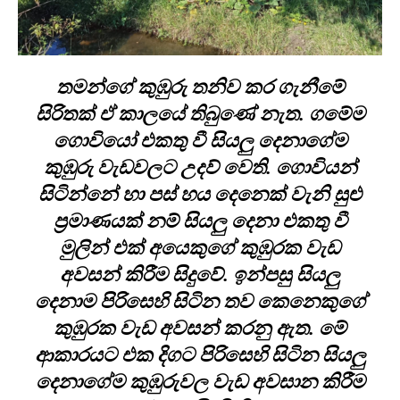
තමන්ගේ කුඹුරු තනිව කර ගැනීමේ
සිරිතක් ඒ කාලයේ තිබුණේ නැත. ගමේම
ගොවියෝ එකතු වී සියලු දෙනාගේම
කුඹුරු වැඩවලට උදව් වෙති. ගොවියන්
සිටින්නේ හා පස් හය දෙනෙක් වැනි සුළු
ප්‍රමාණයක් නම් සියලු දෙනා එකතු වී
මුලින් එක් අයෙකුගේ කුඹුරක වැඩ
අවසන් කිරීම සිදුවේ. ඉන්පසු සියලු
දෙනාම පිරිසෙහි සිටින තව කෙනෙකුගේ
කුඹුරක වැඩ අවසන් කරනු ඇත. මේ
ආකාරයට එක දිගට පිරිසෙහි සිටින සියලු
දෙනාගේම කුඹුරුවල වැඩ අවසාන කිරීම