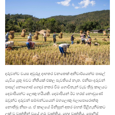
දරුවන්ව වයස අවුරුදු දාහතර වනතෙක් අනිවාර්යෙන්ම පාසල්
යැවිය යුතු බවට නීතියක් එකල පැවතියේ නැත. එනිසා දරුවන්
පාසල් නොගොස් ගෙදර නතර වීම ගොවිතැන් වැඩ තිබූ කාලයට
දෙමාපියන්ට ලොකු හයියකි. දෙමාපියන් ඊට හරස් නොවුණේ
ඔවුන්ට දරුවන් සම්බන්ධයෙන් මහලොකු බලාපොරොත්තු
නොතිබූ නිසා ය. ඒ කාලයේ මිනිසුන් අතර මහත් පිළිගැනීමකට
ලක් වූ වෘත්තීන් වූයේ ගුරු වෘත්තිය, හෙද වෘත්තිය, පොලිස්