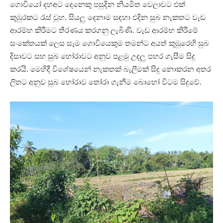
ගොවියෝ දහඅට දෙනෙකු පසුදින නියමිත වෙලාවට එක්
කුඹුරකට රැස් වූහ. සියලු දෙනාම සඳහා එදින සුබ නැකතට වැඩ
ආරම්භ කිරීමට තීරණය කරගනු ලැබිණි. වැඩ ආරම්භ කිරීමේ
සංකේතයක් ලෙස සෑම ගොවියෙකුම තමන්ට අයත් කුඹුරෙහි සුබ
දිසාවට සහ සුබ හෝරාවට අනුව පළමු උදලු පහර ගැසීම සිදු
කරයි. මෙහිදී විශේෂයෙන් නැකතක් බැලීමක් සිදු නොකරන අතර
ලිතට අනුව සුබ හෝරාව තෝරා ගැනීම බොහෝ විටම සිදුවේ.