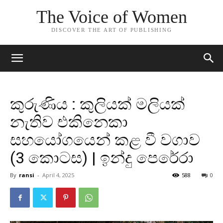
The Voice of Women
DISCOVER THE ART OF PUBLISHING
කුරුණිය : කුලියක් මලියක්
නැතිව එකිනෙකා
සහයෝගයෙන් කළ වී වගාව
(3 කොටස) | ඉන්දු පෙරේරා
By
ransi
-
April 4, 2025
588
0