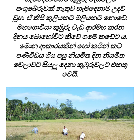
පංගුබේරුවක් නැතුව හැමදෙනාම උදව්
වූහ. ඒ කිසි කුලියකට මලියකට නොවේ.
මහගොවියා කුඹුරු වැඩ ආරම්භ කරන
දිනය බොහෝවිට කීවේ ගමේ කඩේට ය.
මොන ආකාරයකින් හෝ කටින් කට
පණිවිඩය ගිය පසු නියමිත දින නියමිත
වෙලාවට සියලු දෙනා කුඹුරුවලට එකතු
වෙයි.