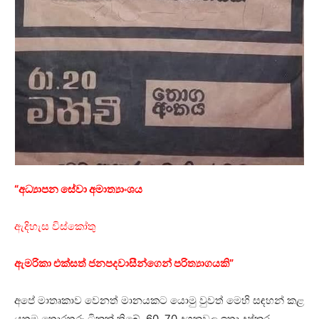
“අධ්‍යාපන සේවා අමාත්‍යාංශය
ඇදිහැස විස්කෝතු
ඇමරිකා එක්සත් ජනපදවාසීන්ගෙන් පරිත්‍යාගයකි”
අපේ මාතෘකාව වෙනත් මානයකට යොමු වුවත් මෙහි සඳහන් කළ
යුතුම තොරතුරු ටිකක් තිබේ. 60, 70 දශකවල ඉතා දුෂ්කර