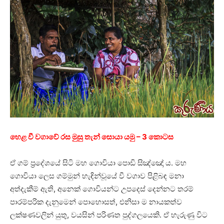
හෙළ වී වගාවේ රස මුසු තැන් සොයා යමු – 3 කොටස
ඒ ගම් ප්‍රදේශයේ සිටි මහ ගොවියා පොඩි සිඤ්ඤෝ ය. මහ
ගොවියා ලෙස ගම්මුන් හැඳින්වූයේ වී වගාව පිළිබඳ මනා
අත්දැකීම් ඇති, අනෙක් ගොවියන්ට උපදෙස් දෙන්නට තරම්
පාරම්පරික දැනුමෙන් පොහොසත්, එනිසා ම නායකත්ව
ලක්ෂණවලින් යුතු, වයසින් පරිණත පුද්ගලයෙකි. ඒ හැරුණු විට