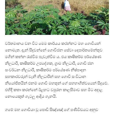
වර්තමානය වන විට මෙම කාර්යය කරන්නට මහ ගොවියන්
නොමැත. දැන් සිදුවන්නේ ගොවිජන සේවා දෙපාර්තමේන්තුව
මගින් කන්න රැස්වීම පැවැත්වීම ය. එය කෘෂිකර්ම පර්යේෂණ
නිලධාරී, කෘෂිකර්ම උපදේශක, ග්‍රාම නිලධාරී, ගොවි ජන
සංවර්ධන නිලධාරී, කෘෂිකර්ම පර්යේෂණ නිෂ්පාදන
සහකාරවරුන් වැනි නිලධාරීන් සහ ගොවි සංවිධාන
නියෝජිතයින් එනම් ගොවි මහතුන් ගේ සහභාගිත්වයෙන් සිදුවේ.
එහිදී කතා කරන්නේ ඊළඟට වපුරන කාලසීමාව සහ මීට අදාළ
නොයෙකුත් ගැටලු ආදිය ගැනයි.
ගමේ මහ ගොවියා වූ පොඩි සිඤ්ඤෝ ගේ පණිවිඩයට අනුව