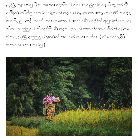
ලුණු, කුළු බඩු ටික සකසා ගැනීමට අවශ්‍ය අමුද්‍රව්‍ය වැනි දෑ පමණි.
මයිසූර් පරිප්පු එතරම් වැදගත් දෙයක් ලෙස නොසැලකුණේ කඩල,
කව්පි, මුං ආදී තවත් නොයෙකුත් ධාන්‍ය වර්ගවලින් අඩුවක් නොවූ
නිසා ය. මුහුදට කිලෝමීටර් දෙක තුනක් ආසන්නයේ ජීවත් වූ අය
එකල ලුණු ද මුහුදු වතුරෙන් තමන්ම සාදා ගත්හ. ( ඒ ගැන ඉදිරි
සතියක කතා කරමු.)