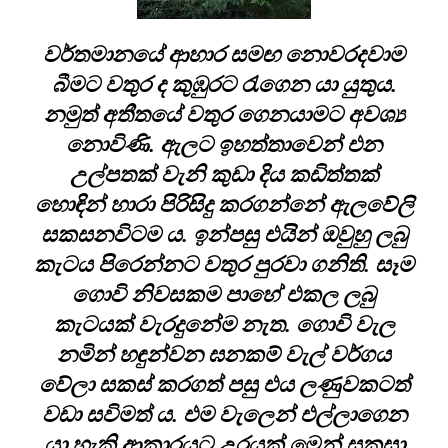
වර්තමානයේ ආහාර සමඟ නොවරදවාම
බීමට වතුර ද කුඹුරට රැගෙන යා යුතුය.
නමුත් අතීතයේ වතුර ගෙනයාමට අවශ්‍ය
නොවිණි. ඇලට ඉහත්තාවෙන් එන
උල්පතක් වැනි කුඩා දිය කඩිත්තක්
හොඳින් හාරා පිරිසිදු කරගන්නේ ඇලවේලි
සකසනවිටම ය. ඉන්පසු එයින් ඔවුහු ලබු
කැටය පිරෙන්නට වතුර පුරවා ගනිති. සෑම
ගොවි නිවසකම පාහේ එකල ලබු
කැටයක් වැරදුනේම නැත. ගොවි වැල
නමින් හඳුන්වන ඝනකම් වැල් වර්ගය
වේලා සකස් කරගත් පසු එය ලණුවකටත්
වඩා සවිමත් ය. එම වැලෙන් එල්ලාගෙන
යා හැකි ආකාරයට උරයක් මෙන් සකසා