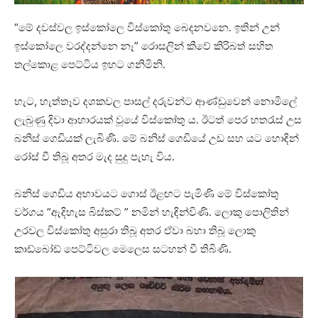
“මේ දවස්වල ඉස්කෝලෙ විස්කෝතු බෙදනව⁣නෙ. ඉතින් උන්
ඉස්කෝලෙ වරද්දන්නෙ නෑ” රොසලින් කීවේ කිරිබත් සහිත
තල්කොළ පෙට්ටිය ඉහට ගනිමිනි.
හැට, හැත්තෑව දශකවල පාසල් දරුවන්ට ආණ්ඩුවෙන් නොමිලේ
ලැබුණු දිවා ආහාරයක් වූයේ විස්කෝතු ය. ඊටත් පෙර හතරැස් උස
බනිස් ගෙඩියක් ලැබිණි. මේ බනිස් ගෙඩියේ උඩ සහ යට හොඳින්
රෝස් වී තිබූ අතර මැද සුදු පැහැ විය.
බනිස් ගෙඩිය අභාවයට ගොස් ඊළඟට පැමිණි මේ විස්කෝතු
වර්ගය “ඇදිහැස බිස්කට් ” නමින් හැඳින්විණි. ලොකු පොලිතින්
උරවල විස්කෝතු අසුරා තිබූ අතර ඒවා බහා තිබූ ලොකු
කාඩ්බෝඩ් පෙට්ටිවල මෙලෙස සටහන් වී තිබිණි.