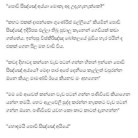
“පොඩි සිඤ්ඤෝ අය්යා මොකෑ අද උදැහැනැක්කෙ?”
“කහට එකක් දාපන්කො ගුණේරිස් මල්ලියෙ” කියමින් පොඩි
සිඤ්ඤෝ ඉදිරිපස එල්ලා තිබූ පුවාලු කැනෙන් ගෙඩියක් කඩා
ගත්තේය. ඉන්පසු විස්කිරිඤ්ඤා බෝතලයේ මූඩිය හැර එයින් ද
එකක් ගෙන පිල මත වාඩි විය.
“කවද දිහාටද කන්නෙ වැඩ පටන් ගන්න හිතන් ඉන්නෙ පොඩි
සිඤ්ඤෝ අය්යෙ? මෙදා පාර අපේ දෙනියෙ කෑල්ලත් වපුරන්න
ඕනෙ කියල මාමණ්ඩි ඊයෙ කියනව මං අහගෙන”
“මම මේ ආවෙත්‍ කන්නෙ වැඩ පටන් ගන්න පණිවිඩේ කියාගෙන
යන්න තමයි. හෙට ඇලවේලි සුද්ද කරන්න නැකතට වැඩ පටන්
ගන්න ඕනෙ. පණිවිඩේ යවහංකො කාට කාටත් දැනගන්න”
“හොඳමයි පොඩි සිඤ්ඤෝ අයියේ”