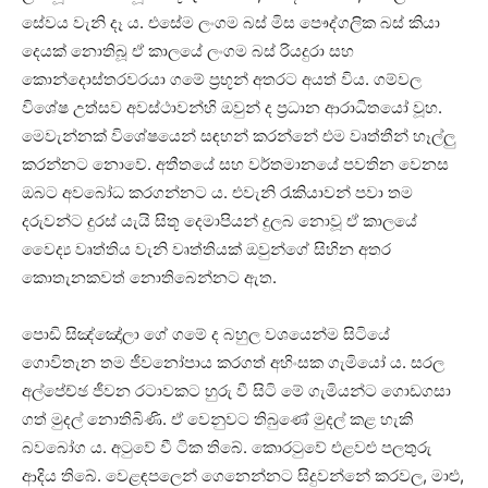
සේවය වැනි දෑ ය. එසේම ලංගම බස් මිස පෞද්ගලික බස් කියා
දෙයක් නොතිබූ ඒ කාලයේ ලංගම බස් රියදුරා සහ
කොන්දොස්තරවරයා ගමේ ප්‍රභූන් අතරට අයත් විය. ගම්වල
විශේෂ උත්සව අවස්ථාවන්හි ඔවුන් ද ප්‍රධාන ආරාධිතයෝ වූහ.
මෙවැන්නක් විශේෂයෙන් සඳහන් කරන්නේ එම වෘත්තීන් හෑල්ලු
කරන්නට නොවේ. අතීතයේ සහ වර්තමානයේ පවතින වෙනස
ඔබට අවබෝධ කරගන්නට ය. එවැනි රැකියාවන් පවා තම
දරුවන්ට දුරස් යැයි සිතූ දෙමාපියන් දුලබ නොවූ ඒ කාලයේ
වෛද්‍ය වෘත්තිය වැනි වෘත්තියක් ඔවුන්ගේ සිහින අතර
කොතැනකවත් නොතිබෙන්නට ඇත.
පොඩි සිඤ්ඤෝලා ගේ ගමේ ද බහුල වශයෙන්ම සිටියේ
ගොවිතැන තම ජීවනෝපාය කරගත් අහිංසක ගැමියෝ ය. සරල
අල්පේච්ඡ ජීවන රටාවකට හුරු වී සිටි මේ ගැමියන්ට ගොඩගසා
ගත් මුදල් නොතිබිණි. ඒ වෙනුවට තිබුණේ මුදල් කළ හැකි
බවබෝග ය. අටුවේ වී ටික තිබේ. කොරටුවේ එළවළු පලතුරු
ආදිය තිබේ. වෙළඳපලෙන් ගෙනෙන්නට සිදුවන්නේ කරවල, මාළු,