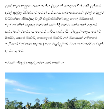
උදේ කෑම කුඹුරට රැගෙන ගිය ලීලාවතී ගෙදරට විත් ලහි ලහියේ
දවල් ඇඹුල පිසින්නට පටන් ගත්තාය. සාමාන්‍යයෙන් දවල් ඇඹුලට
වට්ටක්කා පිපිඤ්ඤා වැනි එළවළුවකින් සෑදූ හොදි වර්ගයක්,
එළවළුවකින් සැකසූ මාළුවක් (මෙහිදී මාළුව යන්නෙන් අදහස්
කරන්නේ ව්‍යංජනය හෙවත් කරිය යන්නයි. නිදසුන් ලෙස බෝංචි
මාළුව, කොස් මාළුව, පොළොස් මාළුව ආදී වශයෙන් අතීතයේ
ගැමියෝ ව්‍යවහාර කළහ.) පලා මැල්ලුමක්, මාළු හෝ කරවල වැනි
දෑ එකතු වේ.
සවසට කිතුල් හකුරු සමග තේ කහට ය.