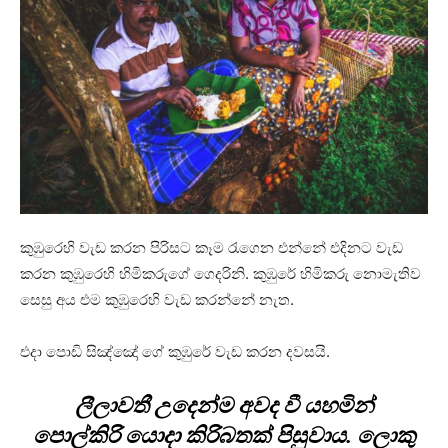
කුඹුරෙහි වැඩ කරන පිරිසට කෑම රැගෙන එන්නේ එදිනට වැඩ
කරන කුඹුරෙහි හිමිකරුගේ ගෙදරිනි. කුඹුරේ හිමිකරු නොමැතිව
සෙසු අය එම කුඹුරෙහි වැඩ කරන්නේ නැත.
එදා පොඩි සිඤ්ඤෝ ගේ කුඹුරේ වැඩ කරන දවසයි.
ලීලාවතී උදෙන්ම අවද වී යහමින්
පොල්කිරි යොදා කිරිබතක් පිසුවාය. ලොකු