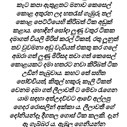
කැට කපා ඇතුළතට මනාව කෙසෙල්
කොළ අතුරන ලද හතරැස් ගැඹුරු තල්
කොළ පෙට්ටියෙහි කිරිබත් ටික අඩුක්
කළාය. හොඳින් සෝදා ලුණු වතුර ටිකක
දමාගත් වියලි මිරිස් කරල් ටිකත්, රතු ලූනුත්
තව වුවමනා අඩු වැඩියත් එකතු කර ගලේ
අඹරා ගත් ලුණු මිරිසද තවා ගත් කෙසෙල්
කොළයකට දමා හතරට නවා කිරිබත් ටික
උඩින් තැබුවාය. කහට තේ සහිත
පෝච්චියත්, කිතුල් හකුරු කෑලි ටිකත්
වෙනම දමා ගත් ලීලාවතී ට මේවා රැගෙන
යාම සඳහා අත්උදව්වට ආවේ අල්ලපු
ගෙදර රොසලින් අක්කා ය. ලීලාවතී ගේ
දෝනියන්දෑ දීගතල ගොස් ටික කලකි. දැන්
ඈ ගැබ්බර ය. ඇඹුල ගෙනියන්න