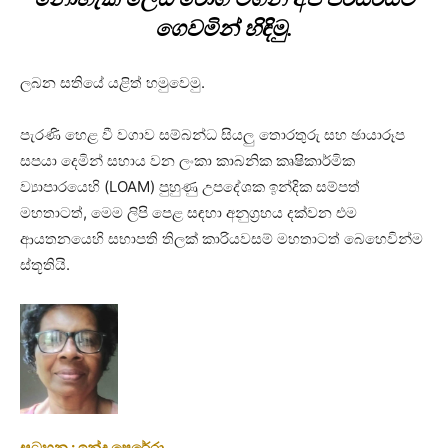
ගෙවමින් හිඳිමු.
ලබන සතියේ යළිත් හමුවෙමු.
පැරණි හෙළ වී වගාව සම්බන්ධ සියලු තොරතුරු සහ ඡායාරූප
සපයා දෙමින් සහාය වන ලංකා කාබනික කෘෂිකාර්මික
ව්‍යාපාරයෙහි (LOAM) පුහුණු උපදේශක ඉන්දික සම්පත්
මහතාටත්, මෙම ලිපි පෙළ සඳහා අනුග්‍රහය දක්වන එම
ආයතනයෙහි සභාපති තිලක් කාරියවසම් මහතාටත් බෙහෙවින්ම
ස්තූතියි.
සටහන : ඉන්දු පෙරේරා