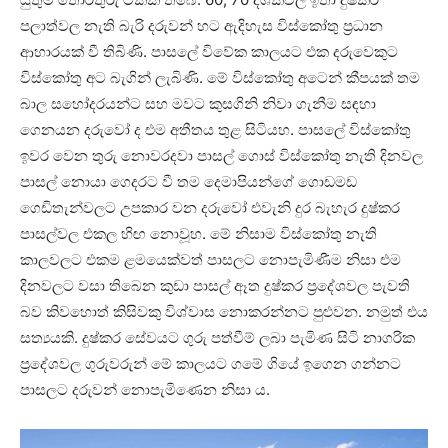
පලාත්වල නැති බැරි දරුවන් ⁣හට ඇදිහැස විස්කෝතු ප්‍රධාන
ආහාරයක් වී තිබිණි. පාසලේ විවේක කාලයට එක දරුවෙකුට
විස්කෝතු අට බැගින් ලැබිණි. මේ විස්කෝතු අටෙන් කීපයක් තම
බාල සහෝදරයන්ට සහ මවට කුසගිනි නිවා ගැනීම සඳහා
ගෙනයන දරුවෝ ද එම අතීතය තුළ සිටියහ. පාසලේ විස්කෝතු
ඉවර වෙන තුරු නොවරදවා පාසල් ගොස් විස්කෝතු නැති දිනවල
පාසල් නොයා ගෙදරට වී තම දෙමාපියන්ගේ ගොඩමඩ
ගෙඩිතැන්වලට උපකාර වන දරුවෝ එවැනි දුර බැහැර දුෂ්කර
පාසල්වල එකල හිඟ නොවූහ. මේ නිසාම විස්කෝතු නැති
කාලවලට එකම ළමයෙක්වත් පාසලට නොපැමිණීම නිසා එම
දිනවලට වසා තිබෙන කුඩා පාසල් ඈත දුෂ්කර ප්‍රදේශවල පැවති
බව කිවහොත් කිසිවකු විශ්වාස නොකරන්නට පුළුවන. නමුත් එය
සත්‍යයකි. දුෂ්කර සේවයට ගුරු පත්වීම් ලබා පැමිණ සිටි නාගරික
ප්‍රදේශවල ගුරුවරුන් මේ කාලයට ගමේ ගියේ ඉගෙන ගන්නට
පාසලට දරුවන් නොපැමිණෙන නිසා ය.