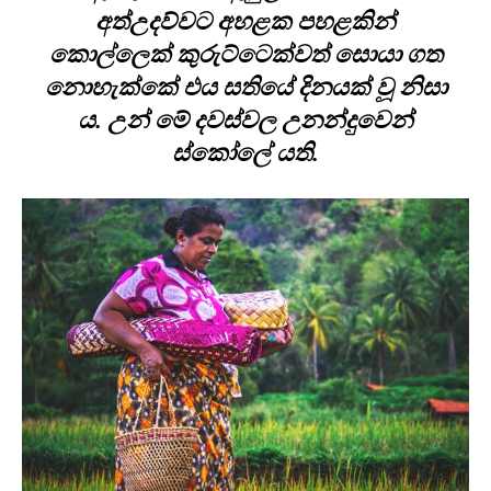
අත්උදව්වට අහළක පහළකින්
කොල්ලෙක් කුරුට්ටෙක්වත් සොයා ගත
නොහැක්කේ එය සතියේ දිනයක් වූ නිසා
ය. උන් මේ දවස්වල උනන්දුවෙන්
ස්කෝලේ යති.