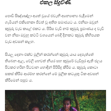
එකල සිදුවිණි.
පොඩි සිඤ්ඤෝලා අයත් වූයේ එවැනි අන්‍යොන්‍ය බැඳීමෙන්
ගැමියන් එකිනෙකා ජීවත් වූ අතීත සමාජයට ය. එනිසා ඔවුන්
කුඹුරු වැඩ කළේ එකට ය. පිරිස වැඩි නම් කුඹුරු ප්‍රමාණය ද වැඩි
වන නිසා ඔවුහු කට්ටි වශයෙන් බෙදී දිනකට කුඹුරු කිහිපයක
වැඩ අවසන් කළහ.
සියලු දෙනා එක්ව මුලින් කරන්නේ කුඹුරු යාය දෙපැත්තේ
තිබෙන ඇල, වේලි හෙවත් නියර සහ කුඹුරේ වැඩිපුර ඇති ජලය
පිටකර හරින පිටවාන හොඳින් පිරිසිදු කිරීම ය. කුඹුරු කොටා
සකස් කිරීම ආරම්භ කරන්නේ මේ මූලික කටයුතු ටික අවසන්
කිරීමෙන් පසුව ය.