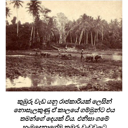
කුඹුරු වැඩ යනු රාජකාරියක් ලෙසින්
නොසැලකුණු ඒ කාලයේ ගම්මුන්ට එය
තමන්ගේ දෙයක් විය. එනිසා ගමේ
හැමදෙනාගේම කුඹුරු වැඩවලට