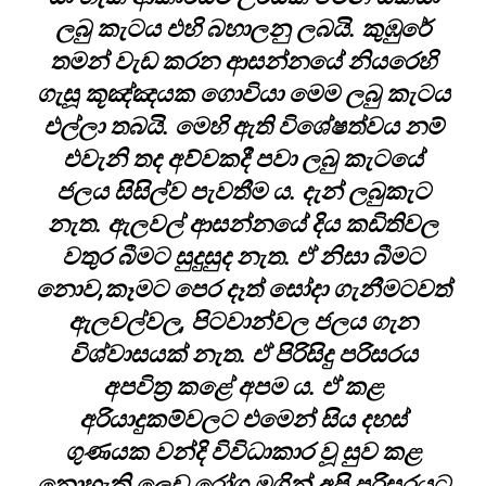
ලබු කැටය එහි බහාලනු ලබයි. කුඹුරේ
තමන් වැඩ කරන ආසන්නයේ නියරෙහි
ගැසූ කූඤ්ඤයක ගොවියා මෙම ලබු කැටය
එල්ලා තබයි. මෙහි ඇති විශේෂත්වය නම්
එවැනි තද අව්වකදී පවා ලබු කැටයේ
ජලය සිසිල්ව පැවතීම ය. දැන් ලබුකැට
නැත. ඇලවල් ආසන්නයේ දිය කඩිතිවල
වතුර බීමට සුදුසුද නැත. ඒ නිසා බීමට
නොව,කෑමට පෙර දෑත් සෝදා ගැනීමටවත්
ඇලවල්වල, පිටවාන්වල ජලය ගැන
විශ්වාසයක් නැත. ඒ පිරිසිදු පරිසරය
අපවිත්‍ර කළේ අපම ය. ඒ කළ
අරියාදුකම්වලට එමෙන් සිය දහස්
ගුණයක වන්දි විවිධාකාර වූ සුව කළ
නොහැකි ලෙඩ රෝග මගින් අපි පරිසරයට