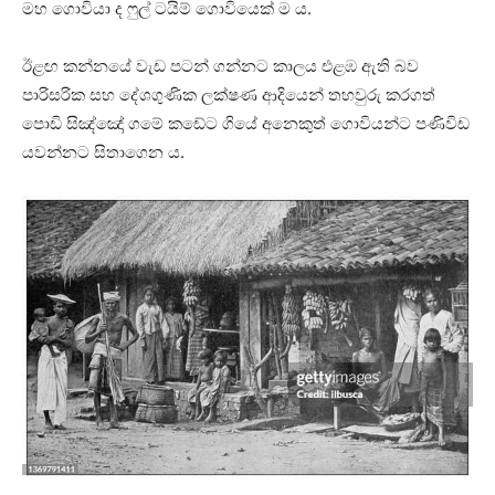
මහ ගොවියා ද ෆුල් ටයිම් ගොවියෙක් ම ය.
ඊළඟ කන්නයේ වැඩ පටන් ගන්නට කාලය එළඹ ඇති බව
පාරිසරික සහ දේශගුණික ලක්ෂණ ආදියෙන් තහවුරු කරගත්
පොඩි සිඤ්ඤෝ ගමේ කඩේට ගියේ අනෙකුත් ගොවියන්ට පණිවිඩ
යවන්නට සිතාගෙන ය.