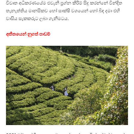
වීවෘත අධිකරණයේම එවැනි ප්‍රශ්න කිරීම් සිදු කරන්නේ වින්දිත
තැනැත්තිය මානසිකව හෝ සාක්ෂි වශයෙන් හෝ බිඳ දමා එහි
වාසිය සැකකරුට ලබා ගැනීමටය.
අතීතයෙන් නුගත් පාඩම්