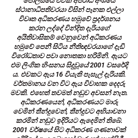
පොලිසියේ එවක අපරාධ අංශයේ
ස්ථානාධිපතිවරයා විසින් පෑනක එල්ලා
විවෘත අධිකරණය හමුවේ ප්‍රදර්ශනය
කරන ලද්දේ වින්දිත දැරියගේ
අයිතිවාසිකම් වෙනුවෙන් අධිකරණය
හමුවේ පෙනී සිටිය නීතිඥවරයාගේ දැඩි
විරෝධතාව පවා නොතකා හරිමිනි. ඇයට
එම ලිංගික හිංසනය සිදුවූයේ 2001 වසරේදි
ය. එවකට ඇය 16 වියැති පැසැල් දැරියකි.
වර්තමානය වන විට ඇය විවාහක දෙදරු
මවකි. එහෙත් තවමත් නඩුව අවසන් නැත.
අධිකරණයෙන්, අධිකරණයට මාරු
වෙමින් තීන්දුවෙන්, තීන්දුවට අභියාචනා
කරමින් නඩුව ඉදිරියට ඇදෙමින් තිබේ.
2001 වර්ෂයේ සිට අධිකරණ ගණනාවක්