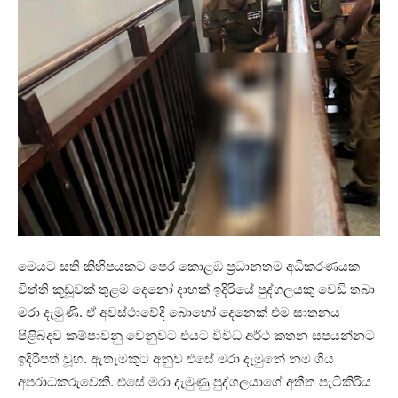
මෙයට සති කිහිපයකට පෙර කොළඹ ප්‍රධානතම අධිකරණයක
විත්ති කූඩූවක් තුළම දෙනෝ දාහක් ඉදිරියේ පුද්ගලයකු වෙඩි තබා
මරා දැමුණි. ඒ අවස්ථාවේදි බොහෝ දෙනෙක් එම ඝාතනය
පිළිබදව කම්පාවනු වෙනුවට එයට විවිධ අර්ථ කතන සපයන්නට
ඉදිරිපත් වූහ. ඇතැමකුට අනුව එසේ මරා දැමුනේ නම ගිය
අපරාධකරුවෙකි. එසේ මරා දැමුණු පුද්ගලයාගේ අතීත පැටිකිරිය