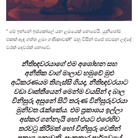
” මේ ඉන්නේ ඉස්කෝලේ යන ළමයෙක් නෙමෙයි. යුනිපෝම්
එකක් ඇඳ ගත්ත ළමා ගණිකාව‍ක්!” ඔහු විසින් එසේ පවසන ලද්දේ
වරක් දෙවරක් නොවේ.
නීතිඥවරයාගේ එම අශෝභන සහ
අනීතික වාග් මාලාව හමුවේ මුළු
අධිකරණයම තිගැස්සි ගියද, නීතිඥවරයාට
වඩා වෘත්තීයෙන් මෙන්ම වයසින් ද බාල
විනිසුරු අසුනේ සිටි තරුණ විනිසුරුවරයා
මුනිවත රැක්කේය. එම ප්‍රකාශය ඉල්ලා
අස්කර ගන්නැයි හෝ එයට එරෙහිව
තරවටු කිරීමක් හෝ විනිසුරු වෙතින්
ප්‍රකාශ නොවුනි. සැකකාර පාර්ශවයේ