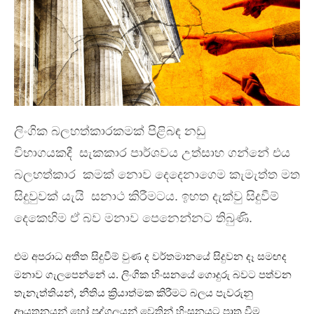
ලිංගික බලහත්කාරකමක් පිළිබඳ නඩු
විභාගයකදී
සැකකාර පාර්ශවය උත්සාහ ගන්නේ එය
බලහත්කාර
කමක් නොව දෙදෙනාගෙම කැමැත්ත මත
සිදුවුවක් යැයි
සනාථ කිරීමටය.
ඉහත දැක්වු සිදුවීම්
දෙකෙහිම ඒ බව මනාව පෙනෙන්නට තිබුණි.
එම අපරාධ අතීත සිදුවීම් වුණ ද වර්තමානයේ සිදුවන දෑ සමඟද
මනාව ගැලපෙන්නේ ය. ලිංගික හිංසනයේ ගොදුරු බවට පත්වන
තැනැත්තියන්, නීතිය ක්‍රියාත්මක කිරීමට බලය පැවරුනු
ආයතනයන් හෝ පුද්ගලයන් වෙතින් හිංසනයට පාත්‍ර වීම