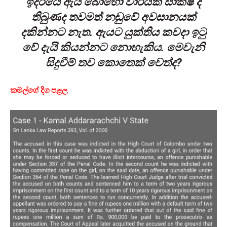
ඉදිරියේ ඇය බොහෝ වාරයක් සාක්ෂි දී
තිබුණද තවමත් නඩුවේ අවසානයක්
දකින්නට නැත. ඇයට යුක්තිය කවදා ඉටු
වේ දැයි කියන්නට නොහැකිය. මෙවැනි
සිදුවීම් තව කොතෙක් වෙත්ද?
කමල්ගේ දිග පළල