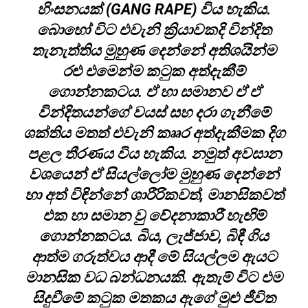
හිංසනයක් (GANG RAPE) විය හැකිය.
බොහෝ විට එවැනි ක්‍රියාවකදි වින්දිත
තැනැත්තිය මුහුණ දෙන්නේ අතිශයින්ම
රළු එමෙන්ම කටුක අත්දැකීම්
ගොන්නකටය. ඒ හා සමානව ඒ ඒ
වින්දිතයන්ගේ වයස් සහ දරා ගැනීමේ
ශක්තිය මතත් එවැනි කෲර අත්දැකීමක දිග
පළල තීරණය විය හැකිය. නමුත් අවසාන
වශයෙන් ඒ සියල්ලෝම මුහුණ දෙන්නේ
හා අත් විඳින්නේ ශාරීරිකවත්, මානසිකවත්
එක හා සමාන වු වේදනාකාරී හැඟිම්
ගොන්නකටය. බිය, ලැජ්ජාව, බිඳී ගිය
ආත්ම ගරුත්වය ආදී මේ සියල්ලම ඇයට
මානසික වධ බන්ධනයකි. ඇතැම් විට එම
සිදුවීමේ කටුක මතකය ඇගේ මුළු ජීවිත