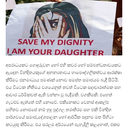
අපරාධයකට ගොදුරුවන හෝ එහි කවර හෝ සම්බන්ධතාවයකට
ඇඳෙන වින්දිතයකුගේ අනන්‍යතාවය හාපෞද්ගලිකත්වය ආරක්ෂා
කිරීමට ජනමාධ්‍යය පමණක් නොව සමස්ත සමාජයම බැඳී සිටියි.
එය විටෙක නීතිමය වශයෙනුත් තවත් විටෙක සදාචාරාත්මක සහ
ආචාර ධර්මිකවත් ඇති වන්නා වූ බැඳීමකි. වගකීමකි. එහෙත්
ගැටළුව ඇත්තේ එහි නොවේ. එකිනෙකට වෙනස් ආකල්ප
සහිතව නොඑසේ නම් හුදු පුද්ගල තරාතිරම සහ එකි වින්දිත
පාර්ශවයේ සමාජ,දේශපාලන හෝ ආර්ථික පදනම මත පිහිටා
කටයුතු කිරීමය. එය සරලම අර්ථයෙන් පැහැදිලි කළහොත්, එකම