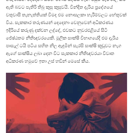
ඇති බවට පැතිරි තිබු කුසු කුසුවයි. වින්දිත දැරිය ප්‍රදේශයේ
වතුවාසී තැනැත්තියක් වීමද එම නොසලකා හැරීම්වලට හේතුවක්
විය. සැකකාර තරුණයන් දෙදෙනා වෙනුවෙන් අධිකරණය
ඉදිරියේ කරුණු දක්වන ලද්දේ, එවකට නුවරඑළියේ සිටි
ජේෂ්ඨතම නීතිඥවරයෙකි. මූලික සාක්ෂි විභාගයේදි එම දැරිය
පාසැල් ටයි පටිය සහිත නිල ඇඳුමින් සැරසි සාක්ෂි කූඩූවට නැග
ඇගේ සාක්ෂිය ලබා දෙන විට සැකකාර නීතිඥවරයා විවෘත
අධිකරණ හමුවේ ඉතා උස් හඬින් මෙසේ කීය.