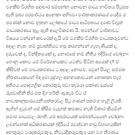
වගකීම් විරහිත සදාචාර සම්පන්න නොවන මාධ්‍ය භාවිතය පිටුපස
ඇති මුඛ්‍ය පරමාර්ථය අනෙකා අභිබවා වාර්තාකරණයේ යෙදීම ම
පමණක් නොව නූතන ලෝකයේ මාධ්‍ය ආධිපත්‍යය දරණ විද්‍යුත්
මාධ්‍යකරණය තුළ ඇති අලෙවිකරණ යි. තමන්ගේ වාර්තාවට
විෂයය වන්නේ කවරෙක් දැයි මේ වගකීම් විරහිත මාධ්‍යකරුවන්ට
අදාල නැත. තම ප්‍රවෘත්තියට හසු කරගන්නේ ගැහැණියක් ද,
දරුවෙක් ද, වින්දිතයෙක් ද, නොඑසේ නම් නීතිය ඉදිරියේ චෝදනා
ගොනු කොට යම් විමර්ශනයකට යටත්ව සිටින අයෙක් ද? ඒ
කිසිවත් මේ මාධ්‍යකරණය ට අදාල නොවේ. ඔවුන් සියලු සම්මත
නිර්ණායකයන් බිඳ දමා පුද්ගල අනන්‍යතාවයන් නොතකා හැර
අතිශය පෞද්ගලික තොරතුරු පවා කැමරා කෝණ ඔස්සේ
රූපවාහිනි තිර මත දිග හරිති. ඇතැම් විට ඒ
නාටකානුසාරයෙනි.පත්තරවල පිටු ගණන් පතරංග හෑලි ලියති.
ඇහින් දුටුවන් සේ කිසිම වැදගත් කමකට නැති විකාර කියමින්
සමාජ මාධ්‍යවල රඟති. යම් අපරාධයක් සම්බන්ධයෙන් චෝදනා
ලබන්නෙක් අධිකරණයක් ඉදිරියේ පවත්වන නඩු විභාගයකින්
අනතුරුව වරදකරුවකු ද, නිවැරදිකරුවකු ද යන වග තීරණය