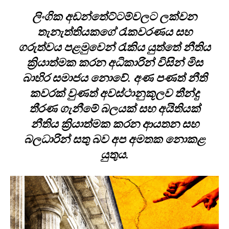
ලිංගික අඩන්තේට්ටම්වලට ලක්වන
තැනැත්තියකගේ රැකවරණය සහ
ගරුත්වය පළමුවෙන් රැකිය යුත්තේ නීතිය
ක්‍රියාත්මක කරන අධිකාරින් විසින් මිස
බාහිර සමාජය නොවේ. අණ පණත් නීති
කවරක් වුණත් අවස්ථානුකූලව තීන්දු
තීරණ ගැනීමේ බලයක් සහ අයිතියක්
නීතිය ක්‍රියාත්මක කරන ආයතන සහ
බලධාරින් සතු බව අප අමතක නොකළ
යුතුය.