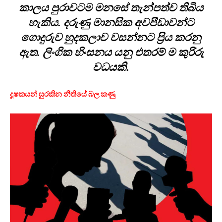
කාලය පුරාවටම මනසේ තැන්පත්ව තිබිය
හැකිය. දරුණු මානසික අවපීඩාවන්ට
ගොදුරුව හුදකලාව වසන්නට ප්‍රිය කරනු
ඇත. ලිංගික හිංසනය යනු එතරම් ම කුරිරු
වධයකි.
දූෂකයන් සුරකින නීතියේ බල කණු