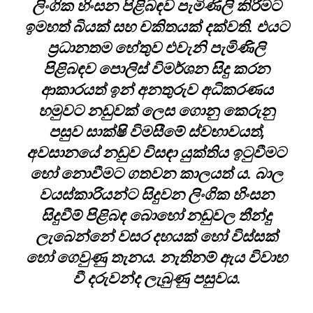
ලිංගික හිංසන පිළිබඳව පැමිණිලි කිරීමට
ඉමහත් බියක් සහ චකිතයක් දක්වති. එයට
ප්‍රධානතම හේතුව එවැනි පැමිණිලි
පිළිබඳව පොලිස් විමර්ශන සිදු කරන
ආකාරයත් ඉන් අනතුරුව අධිකරණය
හමුවට නඩුවක් ලෙස ගොනු කෙරුනු
පසුව සාක්ෂි විමසීමේ ස්වභාවයත්,
අවසානයේ නඩුව විසඳා යුක්තිය ඉටුවීමට
හෝ නොවීමට ගතවන කාලයත් ය. බාල
වයස්කාරියන්ට සිදුවන ලිංගික හිංසන
සිදුවීම් පිළිබඳ බොහෝ නඩුවල තීන්දු
ලැබෙන්නේ වසර දහයක් හෝ විස්සක්
හෝ ගෙවුණු තැනය. නැතිනම් ඇය විවාහ
වී දරුවන්ද ලැබුණු පසුවය.