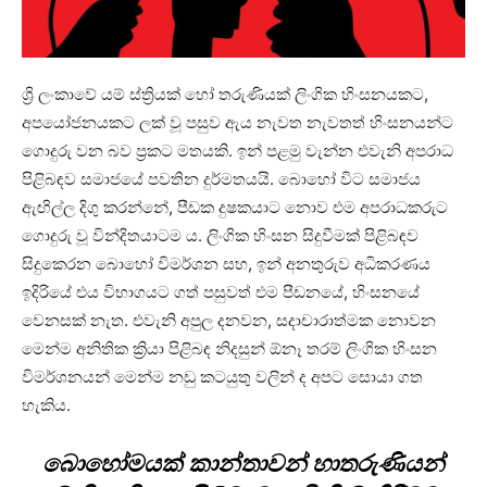
ශ්‍රි ලංකාවේ යම් ස්ත්‍රියක් හෝ තරුණියක් ලිංගික හිංසනයකට,
අපයෝජනයකට ලක් වූ පසුව ඇය නැවත නැවතත් හිංසනයන්ට
ගොදුරු වන බව ප්‍රකට මතයකි. ඉන් පළමු වැන්න එවැනි අපරාධ
පිළිබඳව සමාජයේ පවතින දුර්මතයයි. බොහෝ විට සමාජය
ඇඟිල්ල දිගු කරන්නේ, පීඩක දුෂකයාට නොව එම අපරාධකරුට
ගොදුරු වූ වින්දිතයාටම ය. ලිංගික හිංසන සිදුවීමක් පිළිබඳව
සිදුකෙරන බොහෝ විමර්ශන සහ, ඉන් අනතුරුව අධිකරණය
ඉදිරියේ එය විභාගයට ගත් පසුවත් එම පීඩනයේ, හිංසනයේ
වෙනසක් නැත. එවැනි අපුල දනවන, සදාචාරාත්මක නොවන
මෙන්ම අනිතික ක්‍රියා පිළිබඳ නිදසුන් ඕනෑ තරම් ලිංගික හිංසන
විමර්ශනයන් මෙන්ම නඩු කටයුතු වලින් ද අපට සොයා ගත
හැකිය.
බොහෝමයක් කාන්තාවන් හාතරුණියන්