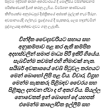
සිදුවීම ඉදිරිපත් කරන අතරවාරයේ දී පොලීසිය විසින්කඩිනම්
පරික්ෂණයක් දියත් කරනු ලැබීය. විමර්ශන කණ්ඩායම්
කිහිපයක්ම අනුරාධපුර දිස්ත්‍රිකයේ අස්සක් මුල්ලක් නෑර පීරූහ.
අවසානයේදි ගල්නෑව ප්‍රදේශයේ දී සැකකරු ලෙස හඳුන්වමින්
පුද්ගලයකු අත්අඩංගුවට ගනු ලැබූණි.
වින්දිත වෛද්‍යවරියට සහාය සහ
අනුකම්පාව පළ කර ඇති කම්පිත
අදහස්වලින් සමාජ මාධ්‍ය පිරී ඉතිරි ගියේය.
සැබවින්ම තවමත් එහි නිමාවක් නැත.
සයිබර් අවකාශයේ වෙබ් පිටුවල තරගයට
මෙන් බොහෝ ලිපි පළ විය. විචාර, විග්‍රහ
මෙන්ම සැකකරු පිළිබඳව වෛරය සහ
පිළිකුල දනවන ඒවා ද ඒ අතර විය. සියල්ල
නොවෙතත් ඉන් බොහෝ දේ යහපත්
එමෙන්ම කාලෝචිත ඉල්ලීම් සහ