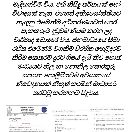
මැදිහත්වීම් විය. එහි කිසිදු තර්කයක් හෝ
විවාදයක් නැත. එහෙත් අතිශයෝක්තියට
නැගුනු එමෙන්ම අධිකරණයටත් පෙර
සැකකරුට දඬුවම් නියම කරන ලද
වාර්තාද බොහෝ විය. ජනමාධ්‍යයේ සීමා
රහිත එමෙන්ම වගකීම් විරහිත හෙළිදරව්
කිරීම කෙතරම් දුරට ගියේ දැයි කිව හොත්
මාධ්‍යයට නිල හා නොනිල තොරතුරු
සපයන පොලිසියටම අවසානයේ
නිවේදනයක් නිකුත් කරමින් මාධ්‍යයට
තරවටු කරන්නට සිදුවිය.