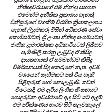
නීතිඥවරයාගේ එම නින්දා සහගත
එමෙන්ම අනීතික ප්‍රකාශය ගැනත්,
විනිසුරුගේ වගකීම් විරහිත ක්‍රියාකලාපය
ගැනත් ලියුම්කරු විසින් අධිකරණ සේවා
කොමිසමටත්, ශ්‍රි ලංකා නීතිඥ සංගමයටත්,
ජාතික ළමාරක්ෂක අධිකාරියටත් ලිඛිතව
පැමිණිලි කරනු ලැබුවද ඒ කිසිදු
ආයතනයක් ඒ සම්බන්ධව කිසිදු
විමර්ශනයක් සිදු කෙරුනේ නැත. අවම
වශයෙන් සෑහීමකට පත් විය හැකි
පිළිතුරුක් හෝ නොලැබුණි. තවත්
විටෙකදි, එම දැරිය ලිංගික හිංසනයට
ගොදුරුවන අවස්ථාවේ ඇඳ සිටි යට ඇඳුම්
එම පරික්ෂණය භාරව සිටි තලවකැලේ