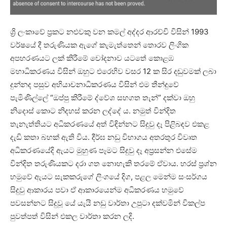
ශ්‍රි ලංකාවේ ප්‍රකට නළුවකු වන කමල් අද්දර ආරච්චි විසින් 1993
වර්ෂයේ දී තරුණියක ඇගේ කැමැත්තෙන් තොරව ලිංගික
අපහරණයට ලක් කිරීමේ චෝදනාව යටතේ කොළඹ
මහාධිකරණය විසින් ඔහුට එරෙහිව වසර 12 ක සිර දඬුවමක් ලබා
දුන්නද පසුව අභියාචනාධිකරණය විසින් එම තීන්දුවේ
පැමිණිල්ලේ “ඔප්පු කිරීමේ ද්වේශ සහගත තැන්” දක්වා ඔහු
නිදොස් කොට නිදහස් කරන ලද්දේ ය. නමුත් වින්දිත
තැනැත්තියට අධිකරණයේ අත් විඳින්නට සිදුවු දෑ පිළිබඳව එකළ
දැඩි කතා බහක් ඇති විය. දීර්ඝ නඩු විභාගය අතරතුර විවෘත
අධිකරණයේදි ඇයට මුහුණ පෑමට සිදුවු දෑ අප්‍රසන්න එසේම
වින්දිත තරුණියකට දරා ගත නොහැකි තරමේ ඒවාය. හරස් ප්‍රශ්න
හමුවේ ඇයට සැකකරුගේ ලිංගයේ දිග, පළල මෙන්ම සංසර්ගය
සිදුවු ආකාරය පවා ඒ ආකාරයෙන්ම අධිකරණය හමුවේ
පවසන්නට සිදුවූ යේ යැයි නඩු වාර්තා උපුටා දක්වමින් විකල්ප
පුවත්පත් විසින් එකල වාර්තා කරන ලදි.