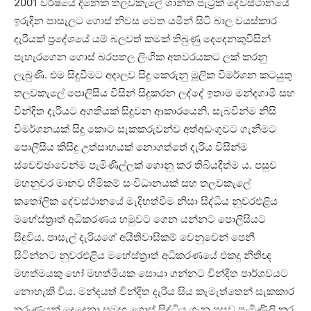
2001 වර්ෂයේ දිනෙක තලවකැලේ ශාන්ත පැට්‍රික් දේවස්ථානයේ
ඉරුදින පාසැලට ගොස් නිවස වෙත යමින් සිටි බාල වයස්කාර
දැරියක් ප්‍රදේශයේ යම් බලවත් කමක් තිබුණු දෙදෙනකුවිසින්
පැහැරගෙන ගොස් බරපතල ලිංගික අතවරයකට ලක් කරනු
ලැබුණි. එම සිදුවීමට අදාලව සිදු කෙරුනු මූලික විමර්ශන කටයුතු
තලවකැලේ පොලිසිය විසින් සිදුකරන ලද්දේ ඉතාම මන්දගාමී සහ
වින්දිත දැරියට අගතියක් සිදුවන ආකාරයෙනි. සැබවින්ම නිසි
විමර්ශනයක් සිදු කොට සැකකරුවන්ව අත්අඩංගුවට ගැනීමට
පොලීසිය කිසිදු උත්සාහයක් නොගත්තේ දැරිය විසින්ම
ස්වෙච්ඡාවෙන්ම පැමිණිල්ලක් ගොනු කර තිබියදීත්ම ය. පසුව
මහනුවර මානව හිමිකම් සංවිධානයක් සහ තලවකැලේ
කතෝලික දේවස්ථානයේ මැදිහත්වීම නිසා සිද්ධිය නුවරඑළිය
මහේස්ත්‍රාත් අධිකරණය හමුවට ගෙන යන්නට පොලිසියට
සිදුවිය. පාසැල් දැරියගේ අයිතිවාසිකම් වෙනුවෙන් පෙනී
සිටින්නට නුවරඑළිය මහේස්ත්‍රාත් අධිකරණයේ එකදු නීතිඥ
මහත්මයකු හෝ මහත්මියක සොයා ගන්නට වින්දිත පාර්ශවයට
නොහැකි විය. මන්දයත් වින්දිත දැරිය සිය කැමැත්තෙන් සැකකාර
තරුණයන් දෙදෙනා සමඟ ගොස් සිද්ධිය ගැන පසුව පැමිණිලි කර