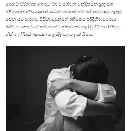
අපරාධ වර්ගයක ගොදුරු බවට පත්වන වින්දිතයන් ප්‍රභූ සහ
නිර්ප්‍රභු කාණ්ඩ දෙකක් යටතේ වෙනස් කම් සහිතව මාධ්‍ය ඇතුළු
වෙන යම් පාර්ශව විසින් ඔවුන්ගේ අභිමතය පරිදිනිරාවරණය
කිරීමය. නොඑසේ නම් එසේ වන්නට ඉඩ හැර මුණිවත රැකිමය.
නීතිය ඉදිරියේ අසමාන සැලකිලිවලට ලක් වීමය.