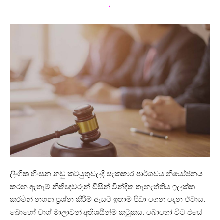
.
ලිංගික හිංසන නඩු කටයුතුවලදි සැකකාර පාර්ශවය නියෝජනය
කරන ඇතැම් නීතිඥවරුන් විසින් වින්දිත තැනැත්තිය ඉලක්ක
කරමින් නගන ප්‍රශ්න කිරීම් ඇයට ඉතාම පිඩා ගෙන දෙන ඒවාය.
බොහෝ වාග් මාලාවන් අතිශයින්ම කටුකය. බොහෝ විට එසේ