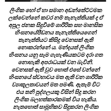
ලිංගික හෝ ඒ හා සමාන අඩන්තේට්ටමක
ලක්වෙන්නේ කවර නම් තැනැත්තියක් ද ඒ
අපුල ජනක සිදුවීමේ ශාරීරික සහ මානසික
හිංසනයේපීඩනය තැනැත්තියෙගෙන්
තැනැත්තියට කිසිදු වෙනසක් ඇති
නොකරන්නේ ය. මන්දයත් ලිංගික
හිංසනය යනු සෑම ගැහැණියකටම දරා ගත
නොහැකි අපරාධයක් වන බැවිනි.
වෙනසක් ඇති වුව හොත් එසේ වන්නේ
හිංසනයේ ස්වභාවය මත ඇති වන ශාරීරික
ව්‍යාකූලතාවයන් මත පමණි. ඇතැම් විට
එය තනි පුද්ගලයකු විසින් සිදු කරන
ලිංගික බලහත්කාරකමක් විය හැකිය.
නැතහොත් සාමූහිකව සිදුකරන ලිංගික