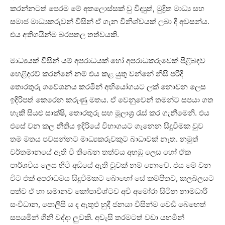
කරන්නටත් පෙරම මේ අතලොස්සක් වු විද්‍යුත්, මුද්‍රිත මාධ්‍ය සහ
සමාජ මාධ්‍යකරුවන් විසින් ඒ ගැන විනිශ්චයක් ලබා දී අවසන්ය.
එය අතිශයින්ම බරපතල තත්වයකි.
මාධ්‍යයක් විසින් යම් අපරාධයක් හෝ අපරාධකරුවෙක් පිළිබඳව
හෙළිදරව් කරන්නේ නම් එය කළ යුතු වන්නේ නිසි පරිදි
තොරතුරු ගවේශනය කරමින් අභියෝගයට ලක් නොවන ලෙස
ඉදිරිපත් කෙරෙන කරුණු මතය. ඒ වෙනුවෙන් තමන්ට සපයා ගත
හැකි සියළු සාක්ෂි, තොරතුරු සහ මූලාශ්‍ර රැස් කර ගැනීමෙනි. එය
එසේ වන කල නීතිය ඉදිරියේ විභාගයට ගැනෙන සිදුවීමක වුව
තම මතය පවසන්නට මාධ්‍යකරුවකුට බාධාවක් නැත. නමුත්
වර්තමානයේ ඇති වී තිබෙන තත්වය අහඹු ලෙස හෝ ඒක
පාර්ශවිය ලෙස හිටි අඩියේ ඇති වූවක් නම් නොවේ. එය මේ වන
විට එක් අපරාධමය සිදුවීමකට බොහෝ සේ කම්පිතව, කලබලයට
පත්ව ඒ හා සමානව කෝපාවිශ්ටව අවි අමෝරා සිටින නාමධාරි
සංවිධාන, පොලිසි ය ද ඇතුළු හුදී ජනයා විසින්ම වෙඩි බෙහෙත්
සපයමින් ගිනි වද්දා ලුවකි. අවැසි තරමටත් වඩා යහමින්