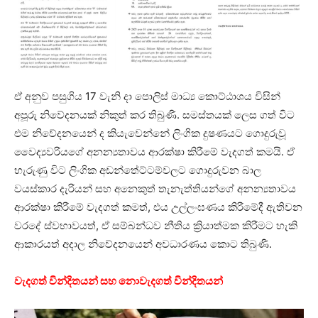
ඒ අනුව පසුගිය 17 වැනි දා පොලිස් මාධ්‍ය කොට්ඨාශය විසින්
අපූරු නිවේදනයක් නිකුත් කර තිබුණි. සමස්තයක් ලෙස ගත් විට
එම නිවේදනයෙන් ද කියැවෙන්නේ ලිංගික දුෂණයට ගොදුරුවූ
වෛද්‍යවරියගේ අනන්‍යතාවය ආරක්ෂා කිරීමේ වැදගත් කමයි. ඒ
හැරුණු විට ලිංගික අඩන්තේට්ටම්වලට ගොදුරුවන බාල
වයස්කාර දැරියන් සහ අනෙකුත් තැනැත්තියන්ගේ අනන්‍යතාවය
ආරක්ෂා කිරීමේ වැදගත් කමත්, එය උල්ලංඝණය කිරීමේදී ඇතිවන
වරදේ ස්වභාවයත්, ඒ සම්බන්ධව නීතිය ක්‍රියාත්මක කිරීමට හැකි
ආකාරයත් අදාල නිවේදනයෙන් අවධාරණය කොට තිබුණි.
වැදගත් වින්දිතයන් සහ නොවැදගත් වින්දිතයන්