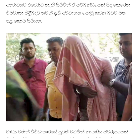
අපරාධයට එරෙහිව නැඟි සිටිමින් ඒ සම්බන්ධයෙන් සිදු කෙරෙන
විමර්ශන පිළිබඳව තමන් දැඩි අවධානය යොමු කරන බවට මත
පළ කොට සිටියහ.
මාධ්‍ය මඟින් විවිධාකාරයේ පුවත් මවමින් නාටකීය ස්වරූපයෙන්