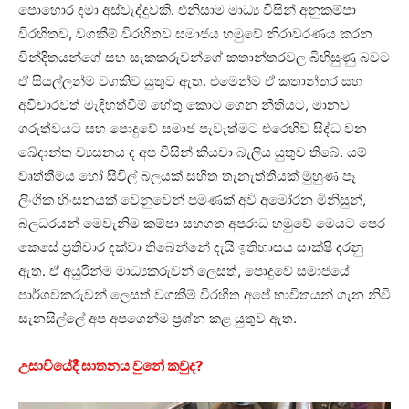
පොහොර දමා අස්වැද්දුවකි. එනිසාම මාධ්‍ය විසින් අනුකම්පා
විරහිතව, වගකීම් විරහිතව සමාජය හමුවේ නිරාවරණය කරන
වින්දිතයන්ගේ සහ සැකකරුවන්ගේ කතාන්තරවල බිහිසුණු බවට
ඒ සියල්ලන්ම වගකිව යුතුව ඇත. එමෙන්ම ඒ කතාන්තර සහ
අවිචාරවත් මැදිහත්වීම් හේතු කොට ගෙන නීතියට, මානව
ගරුත්වයට සහ පොදුවේ සමාජ පැවැත්මට එරෙහිව සිද්ධ වන
ඛේදාන්ත ව්‍යසනය ද අප විසින් කියවා බැලිය යුතුව තිබේ. යම්
වෘත්තීමය හෝ සිවිල් බලයක් සහිත තැනැත්තියක් මුහුණ පෑ
ලිංගික හිංසනයක් වෙනුවෙන් පමණක් අවි අමෝරන මිනිසුන්,
බලධරයන් මෙවැනිම කම්පා සහගත අපරාධ හමුවේ මෙයට පෙර
කෙසේ ප්‍රතිචාර දක්වා තිබෙන්නේ දැයි ඉතිහාසය සාක්ෂි දරනු
ඇත. ඒ අයුරින්ම මාධ්‍යකරුවන් ලෙසත්, පොදුවේ සමාජයේ
පාර්ශවකරුවන් ලෙසත් වගකීම් විරහිත අපේ භාවිතයන් ගැන නිවි
සැනසිල්ලේ අප අපගෙන්ම ප්‍රශ්න කළ යුතුව ඇත.
උසාවියේදී ඝාතනය වුනේ කවුද?