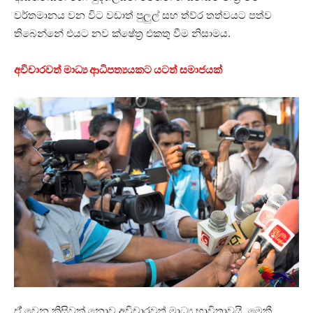
වර්තමානය වන විට වඩාත් පුලුල් සහ ත්ව්ර තත්වයට පත්ව
තිබෙන්නේ එයට නව ක්ෂේත්‍ර එකතු වීම නිසාමය.
අවිචාරවත් මාධ්‍ය ආධිපත්‍යයකට යටත් සමාජයක්
ඒ් වෙන කිසිවක් නොව අවිචාරවත් මාධ්‍ය භාවිතාවයි. මෙකී