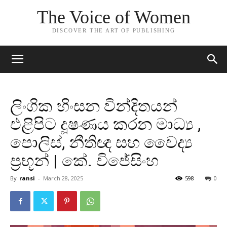
The Voice of Women
DISCOVER THE ART OF PUBLISHING
ලිංගික හිංසන වින්දිතයන්
එළිපිට දූෂණය කරන මාධ්‍ය ,
පොලිස්, නීතිඥ සහ වෛද්‍ය
ප්‍රභූන් | කේ. විජේසිංහ
By
ransi
-
March 28, 2025
598
0