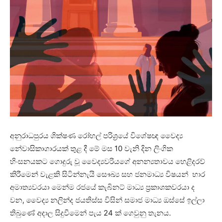
අනුරාධපුරය ශික්ෂණ රෝහල් පරිශ්‍රයේ විශේෂඥ වෛද්‍ය
නේවාසිකාගාරයක් තුළ දී මේ මස 10 වැනි දින ලිංගික
හිංසනයකට ගොදුරු වූ වෛද්‍යවරියගේ අනන්‍යතාවය හෙළිදරව්
කිරීමෙන් වැළකි සිටින්නැයි සෞඛ්‍ය සහ ජනමාධ්‍ය විෂයන් භාර
අමාත්‍යවරයා මෙන්ම රජයේ කැබිනට් මාධ්‍ය ප්‍රකාශකවරයා ද
වන, වෛද්‍ය නලින්ද ජයතිස්ස විසින් සමාජ මාධ්‍ය ඔස්සේ ඉල්ලා
තිබුණේ අදාල සිදුවීමෙන් පැය 24 ක් ගෙවුනු තැනය.