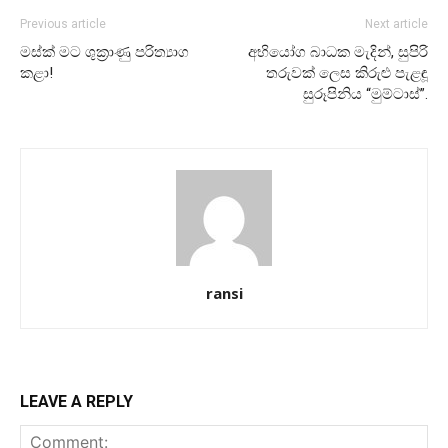
Previous article
Next article
මස්ක් මට ශුක්‍රාණු පරිත්‍යාග
අභියෝග බාධක මැදින්, සුපිරි
කළා!
තරුවක් ලෙස කිරුළු පැළඳූ
සුරූපිනිය “මුම්ටාස්”.
ransi
LEAVE A REPLY