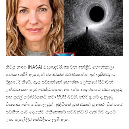
හිටපු නාසා (NASA) විද්‍යාඥවරියක වන ඉන්ග්‍රිඩ් හොන්කාලා
පවසන පරිදි ඇය තුන් වතාවක්ම මරණාසන්න අත්දැකීම්වලට
මුහුණ දී තිබේ. ඇය පවසන්නේ භෞතික ලෝකයේ සීමාවන්
ඉක්මවා යන සෑම අවස්ථාවකම, අප දන්නා ලෝකයට වඩා ගැඹුරු
සහ පුළුල් යථාර්ථයකට තමා පිවිසි බවයි. එහිදී ඇයට දැනුණු
විඥානය අතිශය විශාල වූත්, බුද්ධිමත් වූත් එකක් වූ අතර, විශ්වයේ
පවතින සෑම දෙයක්ම එකිනෙකට සම්බන්ධ වී ඇති බව ඇයට
ඉතා පැහැදිලිව අත්විඳීමට ලැබී ඇත.