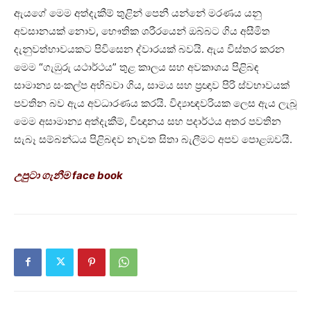
ඇයගේ මෙම අත්දැකීම් තුළින් පෙනී යන්නේ මරණය යනු
අවසානයක් නොව, භෞතික ශරීරයෙන් ඔබ්බට ගිය අසීමිත
දැනුවත්භාවයකට පිවිසෙන ද්වාරයක් බවයි. ඇය විස්තර කරන
මෙම “ගැඹුරු යථාර්ථය” තුළ කාලය සහ අවකාශය පිළිබඳ
සාමාන්‍ය සංකල්ප අභිබවා ගිය, සාමය සහ ප්‍රඥාව පිරි ස්වභාවයක්
පවතින බව ඇය අවධාරණය කරයි. විද්‍යාඥවරියක ලෙස ඇය ලැබූ
මෙම අසාමාන්‍ය අත්දැකීම්, විඥානය සහ පදාර්ථය අතර පවතින
සැබෑ සම්බන්ධය පිළිබඳව නැවත සිතා බැලීමට අපව පොළඹවයි.
උපුටා ගැනීම face book