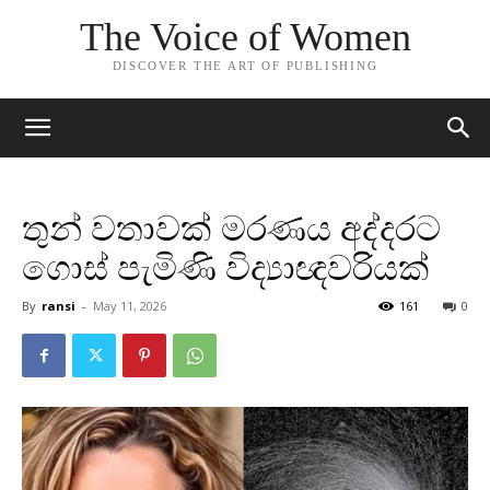
The Voice of Women
DISCOVER THE ART OF PUBLISHING
තුන් වතාවක් මරණය අද්දරට
ගොස් පැමිණි විද්‍යාඥවරියක්
By
ransi
-
May 11, 2026
161
0