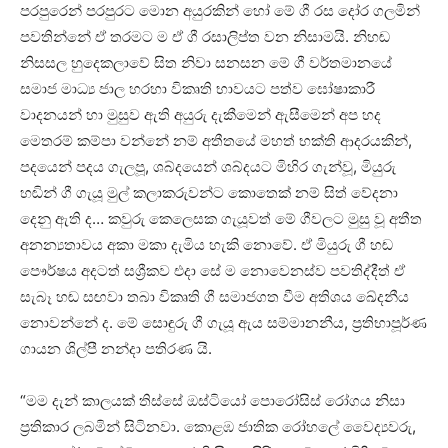
පරපුරෙන් පරපුරට මොන අයුරකින් හෝ මේ ගී රස දෝර ගලමින්
පවතින්නේ ඒ තරමට ම ඒ ගී රසාලිප්ත වන නිසාමයි. නිහඬ
නිසසල හුදෙකලාවේ සිත නිවා සනසන මේ ගී වර්තමානයේ
සමාජ මාධ්‍ය ජාල හරහා විකෘති භාවයට පත්ව ඝෝෂාකාරී
වාදනයන් හා මුසුව ඇති අයුරු දැකීමෙන් ඇසීමෙන් අප හද
මෙතරම් කම්පා වන්නේ නම් අතීතයේ මහත් භක්ති ආදරයකින්,
පදයෙන් පදය ගැලපූ, ශබ්දයෙන් ශබ්දයට මිහිර ගැන්වූ, මියුරු
හඬින් ගී ගැයූ මුල් කලාකරුවන්ට කොතෙක් නම් සිත් වේදනා
දෙනු ඇති ද… කවුරු කෙලෙසක ගැයූවත් මේ ගීවලට මුසු වූ අතීත
අනන්‍යතාවය අකා මකා දැමිය හැකි නොවේ. ඒ මියුරු ගී හඬ
පෞර්ෂය අදටත් සශ්‍රීකව එදා සේ ම නොවෙනස්ව පවතිද්දීත් ඒ
සැබෑ හඬ සඟවා තබා විකෘති ගී සමාජගත වීම අතිශය ඛේදනීය
නොවන්නේ ද. මේ සොඳුරු ගී ගැයූ ඇය සම්මානනීය, ප්‍රතිභාපූර්ණ
ගායන ශිල්පී නන්දා පතිරණ යි.
“මම දැන් කාලයක් තිස්සේ ඔස්ටියෝ පොරෝසිස් රෝගය නිසා
ප්‍රතිකාර ලබමින් සිටිනවා. කොළඹ ජාතික රෝහලේ වෛද්‍යවරු,