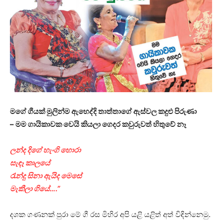
මගේ ගීයක් මුලින්ම ඇහෙද්දි තාත්තාගේ ඇස්වල කදුළු පිරුණා
– මම ගායිකාවක වෙයි කියලා ගෙදර කවුරුවත් හිතුවේ නෑ
ලන්ද දිගේ හැංගි හොරා
සැඳෑ කාලයේ
රැන්දු සිනා ඇයිද මෙසේ
මැකීලා ගියේ….”
දශක ගණනක් පුරා මේ ගී රස මිහිර අපි යළි යළිත් අත් විඳින්නෙමු.