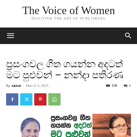
The Voice of Women
DISCOVER THE ART OF PUBLISHING
ප්‍රසංගවල ගීත ගයන්න අදටත්
මට පුළුවන් – නන්දා පතිරණ
By
ransi
-
March 5, 2025
578
0