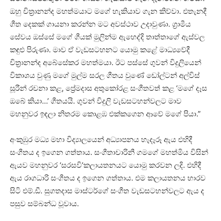
ඔහු චිත්‍රානන්ද මහත්මයාට මගේ හැකියාව ගැන කිව්වා. එතැනදී
ගීත දෙකක් ගායනා කරන්න මට අවස්ථාව උදාවුණා. ග්‍රාමීය
සේවය ඔස්සේ මගේ ගීයක් මුලින්ම ඇහෙද්දි තාත්තාගේ ඇස්වල
කඳුළු පිරුණා. මාව ඒ වැඩසටහනට යොමු කළේ මාධ්‍යවේදී
චිත්‍රානන්ද ‍අබේසේකර මහත්මයා. ඊට පස්සේ ගුවන් විදුලියෙන්
විකාශය වුණු මගේ මුල්ම සරල ගීතය වුණේ ඩෝල්ටන් අල්විස්
සූරීන් රචනා කළ, ප්‍රේමදාස අතුකෝරළ සංගීතවත් කළ ‘මගේ දෑස
ඔබේ කියා…’ ගීතයයි. ගුවන් විදුලි වැඩසටහන්වලට මාව
මහනුවර ඉඳලා නිතරම කොළඹ එක්කගෙන ආවේ මගේ පියා.”
අංකුඹුර මධ්‍ය මහා විද්‍යාලයෙන් අධ්‍යාපනය හැදෑරූ ඇය එහිදී
සංගීතය ද ඉගෙන ගත්තාය. සංගීතාචාරිනී ගමගේ මහත්මිය විසින්
ඇයව මහනුවර ‘සරසවි’කලායතනයට යොමු කරවන ලදි. එහිදී
ඇය රාගධාරි සංගීතය ද ඉගෙන ගත්තාය. එම කලායතනය භාරව
සිටි එම්.ඩී. සුගතදාස මාස්ටර්ගේ සංගීත වැඩසටහන්වලට ඇය ද
පසුව සම්බන්ධ වූවාය.