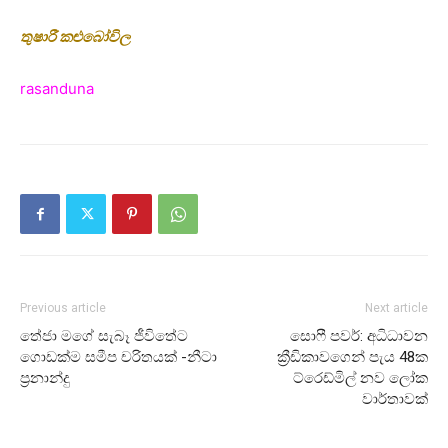
තුෂාරී කළුබෝවිල
rasanduna
Previous article
Next article
තේජා මගේ සැබෑ ජීවිතේට
සොෆී පවර්: අධිධාවන
ගොඩක්ම සමීප චරිතයක් -නීටා
ක්‍රීඩිකාවගෙන් පැය 48ක
ප්‍රනාන්දු
ට්රෙඩ්මිල් නව ලෝක
වාර්තාවක්