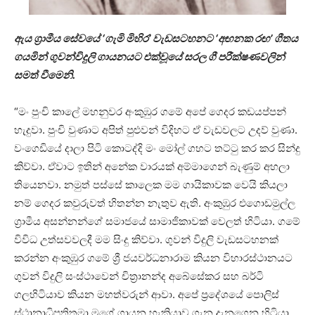
ඇය ග්‍රාමීය සේවයේ ‘ගැමි මිහිර’ වැඩසටහනට ‘අඟනක රඟ’ ගීතය
ගයමින් ගුවන්විදුලි ගායනයට එක්වූයේ සරල ගී පරීක්ෂණවලින්
සමත් වීමෙනි.
“මං පුංචි කාලේ මහනුවර අංකුඹුර ගමේ අපේ ගෙදර කඩයප්පන්
හැදුවා. පුංචි වුණාට අපිත් පුළුවන් විදිහට ඒ වැඩවලට උදව් වුණා.
වංගෙඩියේ දාලා පිටි කොටද්දි මං මෝල් ගහට තට්ටු කර කර සින්දු
කිව්වා. ඒවාට ඉතින් අනේක වාරයක් අම්මාගෙන් බැණුම් අහලා
තියෙනවා. නමුත් පස්සේ කාලෙක මම ගායිකාවක වෙයි කියලා
නම් ගෙදර කවුරුවත් හිතන්න නැතුව ඇති. අංකුඹුර එගොඩමුල්ල
ග්‍රාමීය අසන්නන්ගේ සමාජයේ සාමාජිකාවක් වෙලත් හිටියා. ගමේ
විවිධ උත්සවවලදී මම සිංදු කිව්වා. ගුවන් විදුලි වැඩසටහනක්
කරන්න අංකුඹුර ගමේ ශ්‍රී ජයවර්ධනාරාම කියන විහාරස්ථානයට
ගුවන් විදුලි සංස්ථාවෙන් චිත්‍රානන්ද අබේසේකර සහ බර්ටි
ගලහිටියාව කියන මහත්වරුන් ආවා. අපේ ප්‍රදේශයේ පොලිස්
ස්ථානාධිපතිතුමා මගේ ගායන හැකියාව ගැන දැනගෙන හිටියා.