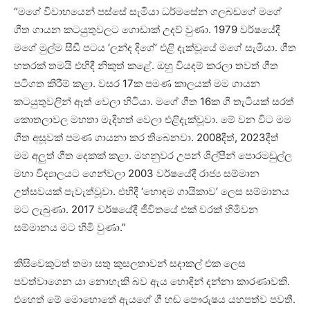
“මගේ විවාහයෙන් පස්සේ සැමියා ධර්මසේන ගලබඩගේ මගේ
ගීත ගායන කටයුතුවලට ගොඩාක් උදව් වුණා. 1979 වර්ෂයේදී
මගේ මුල්ම සීඩී පටය ‘ලන්ද දිගේ’ එළි දැක්වූයේ මගේ සැමියා. ගීත
හතරක් තමයි එහිදී නිකුත් කළේ. ඔහු වියදම් කරලා තවත් ගීත
පටිගත කිරීම් කළා. වසර 17ක පමණ කාලයක් මම ගායන
කටයුතුවලින් ඈත් වෙලා හිටියා. මගේ ගීත 16ක ගී තැටියක් සරත්
කොතලාවල මහතා මැදිහත් වෙලා එළිදැක්වූවා. මේ වන විට මම
ගීත අසූවක් පමණ ගායනා කර තිබෙනවා. 2008දීත්, 2023දීත්
මම අලුත් ගීත දෙකක් කළා. මහනුවර උපන් ශිල්පීන් පොරමඩුල්ල
මහා විද්‍යාලයට ගෙන්වලා 2003 වර්ෂයේදී රාජ්‍ය සම්මාන
උත්සවයක් පැවැත්වූවා. එහිදී ‘හොඳම ගායිකාව’ ලෙස සම්මානය
මට ලැබුණා. 2017 වර්ෂයේදී ජීවිතයේ එක් වරක් හිමිවන
සම්මානය මට හිමි වුණා.”
කිසිවෙකුටත් තමා සතු කුසලතාවන් සදාකල් එක ලෙස
පවත්වාගෙන යා නොහැකි බව ඇය හොඳින් දන්නා කාරණාවකි.
එහෙත් මේ මොහොතේ ඇයගේ ගී හඬ පෞරුෂය යහපත්ව පවතී.