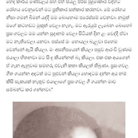
හෙද කාර්ය මණ්ඩලය සහ එහි සියලු පිරිස පුදුමාකාර විදිහට
රෝගය වෙනුවෙන් මට ප්‍රතිකාර සත්කාර කරනවා. මේ රෝගය
නිසා ගමන් බිමන් යද්දි මම බොහොම පරෙස්සම් වෙනවා. නමුත්
මගේ කටහඬට මුකුත් වෙලා නැහැ. මට ඇරයුම් ලැබෙන බොහෝ
ප්‍රසංගවලට මම යන්න සූදානම් වෙලා සිටියත් දින ළං වෙද්දි ඒවා
මට නැතිවෙලා යනවා. පස්සේ මං හොයලා බැලුවා එහෙම
වෙන්නේ ඇයි කියලා. මං අසනීපයෙන් කියලා පසුව ආරංචි වුණාම
එයාලා හිතනවා මට සිංදු කියන්නත් බෑ කියලා. එක එක අයගෙන්
ඒ ගැන ඇහුවාම සමහරු එවැනි කතා කියලත් තිබුණා. ප්‍රසංගවල
ගීත ගයන්න අදටත් මට පුළුවන් කියලා හොඳටම දන්න අය නම්
කිසි සැකයක් නැතුව එයාලාගේ ප්‍රසංගවල ගී ගයන්න මාව
සම්බන්ධ කර ගන්නවා.”