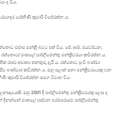
යා ද විය.
ියේගෙදර රෝහිණී කුමාරි විජේරත්න ය.
ත්තොට එජාප මන්ත්‍රී බවට පත් විය. ජේ. ආර්. ජයවර්ධන,
 රත්තොට/ මාතලේ පාර්ලිමේන්තු මන්ත්‍රීවරයා කවිරත්න ය.
ික රාජ්‍ය අමාත්‍ය තනතුරු දැරී ය. රත්තොට පුංචි බණ්ඩා
ීව බණ්ඩාර කවිරත්න ය. ඔහු පළාත් සභා මන්ත්‍රීවරයෙකු වන
ිණි කුමාරි විජේරත්න සමග විවාහ විය.
ඥයෙකි. ඔහු 2001 දී පාර්ලිමේන්තු මන්ත්‍රීවරයකු ලෙස ද
් දිනන්නේ මාතලේ පස්වන පරම්පරාවේ පාර්ලිමේන්තු