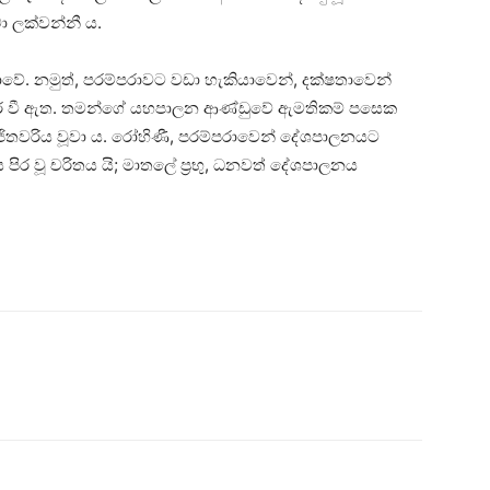
 ලක්වන්නී ය.
ේ. නමුත්, පරම්පරාවට වඩා හැකියාවෙන්, දක්ෂතාවෙන්
ර වී ඇත. තමන්ගේ යහපාලන ආණ්ඩුවේ ඇමතිකම් පසෙක
ජිතවරිය වූවා ය. රෝහිණී, පරම්පරාවෙන් දේශපාලනයට
පිර වූ චරිතය යි; මාතලේ ප්‍රභු, ධනවත් දේශපාලනය