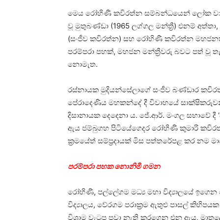
මෙය රෝහිණී කවිරත්න සම්බන්ධයෙන් ලෝක වාර්
වූ මුතුබණ්ඩා (1965 ලග්ගල මන්ත්‍රී) එනම් අත්තා,
(සංජීව කවිරත්න) සහ රෝහිණී කවිරත්න මහජනත
පරම්පරා පහක්, මහජන මන්ත්‍රීවරු බවට පත් ව
නොමැත.
රස්නායක මුදියන්සේලාගේ සංජීව බණ්ඩාර කවිරත
පේරාදෙණිය මහකන්දේ දී විවාහයේ සාක්ෂිකරුවන
දිසානායක දෙදෙනා ය. ජේ.ආර්. මංගල සභාවේ දී ‘අ
ඇය ජම්බුගහ පිටියේගෙදර රෝහිණී කුමාරි කවිර
ක්‍රමයේත් සම්ප්‍රදායක් මිස පත්තරේපළ කර නම
පරම්පරා පහක නොනිමි ගමන
රෝහිණී, පල්ලේගම මධ්‍ය මහා විද්‍යාලයේ ඉගෙන
විද්‍යාලය, වේරගම පරාක්‍රම ඇතුළු පාසල් කිහිපයක
විශ්‍රාම වැටුප පවා නැති කරගෙන එන ඇය, මාතල