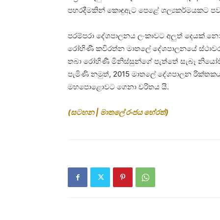
පහරදීමකින් කොඳුඇට පෙළේ ශල්‍යකර්මයකට පවා
පරම්පරා දේශපාලනය ලංකාවට අලුත් දෙයක් නොව
රෝහිණී කවිරත්න මාතලේ දේශපාලනයේ ස්ථාව
තබා රෝහිණී මිනිස්සුන්ගේ පැත්තේ සැබෑ නියෝ
පැමිණි නමුත්, 2015 මාතලේ දේශපාලන රික්තකය 
මහපොළොවට ගෙනා චරිතය යි.
(සටහන | මාතලේ රංජය හේරත්)