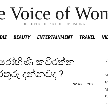
e Voice of Wo
DISCOVER THE ART OF PUBLISHING
BIZ
BEAUTY
ENTERTAINMENT
TRAVEL
VI
රෝහිණී කවිරත්න
Ju
J
ුරු දන්නවද ?
M
Ap
637
0
M
F
Ja