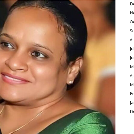
D
N
O
S
A
Ju
J
M
Ap
M
F
Ja
D