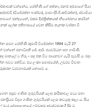
තාවක් වන්නේය. රෝහිණී ගේ අත්තා, එනම් අම්මාගේ පියා
 අප්පච්චි (විජේරත්න බණ්ඩා), මාමා (පි.බී.කවිරත්න), ස්වාමියා
ාවගේ ඡන්දයෙන්, එකම දිස්ත්‍රික්කයක් නියෝජනය කරමින්
ූ තැනක් ලෝක ඉතිහාසයේ වෙන කිසිම තැනක වාර්තා වී
්න සමග රෝහිණී කුමාරි විජේරත්න 1994 මැයි 27
් වන්නේ ජනාධිපති ජේ. ආර්. ජයවර්ධන සහ ගාමිණී
ද මාතලේ ට හිරු – සඳු එක විට පායනවා’ යැයි පැවසී ය. එදා
ත්න බවට පත්විය. එය ලංකා සමාජයේත්, උඩරට විවාහ
 මාරුකරන ව්‍යවහාරයක් නොවේ ය.
 ගෙන පසුව ගණිත ගුරුවරියක් ලෙස කයිකාවල මධ්‍ය මහා
 ජනප්‍රියම විද්‍යා ගණිත ගුරුවරියක් ලෙස කටයුතු කළා ය. සිය
ේ මැර දේශපාලනයේ උච්චතම අවස්ථාවක දී සිදු වූ