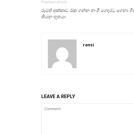
Previous article
රූමත් අක්කාව රැක ගන්න නංගී ගෙදරට ගෙනා ගි
තියන භූතයා
ransi
LEAVE A REPLY