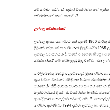
මේ කථාව, රෝහිණී කුමාරි විජේරත්න ගේ ඇත්ත 
කවිරත්නගේ නමේ කතාව යි.
ලග්ගල වෙස්සන්තර
ලග්ගල ආසනයක් බවට පත් වුණේ 1960 මාර්තු ඡ
මුදියන්සේලාගේ පහුරේගෙදර මුතුබණ්ඩා 196
ලග්ගල ව්‍යාසනයක දී, තමන් ඇඳගෙන හිටපු සරම හැ
වෙස්සන්තර’ නම් පටබැඳුණු මුතුබණ්ඩා, එදා ලග්ගල
පාර්ලිමේන්තු මන්ත්‍රී පහුරේගෙදර මුතුබණ්ඩා, 
ඇය විවාහ වන්නේ, ජම්බුගහ පිටියේ විජේරත්න
කෙනෙකි. කිසි දවසක එජාපයට ජය ගත නොහැකි යැ
මැතිවරණයේ දී ජේ. පී. විජේරත්න බණ්ඩා ජයගන්න
ආණ්ඩුකාර ගොපල්ලව පවුලේ) එම්. සී. ගොපල්ලව
බණ්ඩා, අඛණ්ඩව 1994 දක්වා ලග්ගල හා මාතලේ මහජ