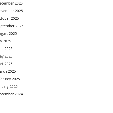
ecember 2025
ovember 2025
ctober 2025
eptember 2025
ugust 2025
ly 2025
une 2025
ay 2025
ril 2025
arch 2025
ebruary 2025
nuary 2025
ecember 2024