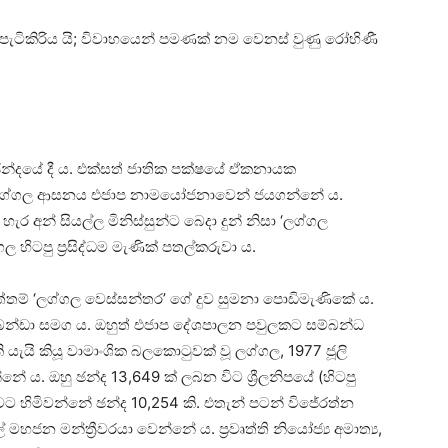
පැටිකිරිය යි; විවාහයෙන් පමණක් නම වෙනස් වුණු රෝහිණී
න්දයේ දී ය. එක්සත් ජාතික පක්ෂයේ ඒකනායක
5 ලග්ගල ආසනය එජාප නාමයෝජනාවෙන් ජයගන්නේ ය.
ර අන් සියල්ල මිනිස්සුන්ට බෙදා දුන් නිසා ‘ලග්ගල
 හිටපු ප්‍රසිද්ධම මැණික් පතල්කරුවා ය.
නැත්තම් ‘ලග්ගල වෙස්සන්තර’ ගේ දුව සුමනා පොඩිමැණිකේ ය.
 බන්ඩා සමග ය. ඔහුත් එජාප දේශපාලන පවුලකට සම්බන්ධ
යි කියූ වාමාංශික බලකොටුවක් වූ ලග්ගල, 1977 ජූලි
ේ ය. ඔහු ඡන්ද 13,649 ක් ලබන විට ශ්‍රීලනිපයේ (හිටපු
ට හිමිවන්නේ ඡන්ද 10,254 කි. එතැන් පටන් විජේරත්න
න මන්ත්‍රීවරයා වෙන්නේ ය. ප්‍රවෘත්ති නියෝජ්‍ය අමාත්‍ය,