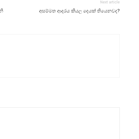
Next article
නි
අසම්මත ආදරය කියල දෙයක් තියෙනවද?