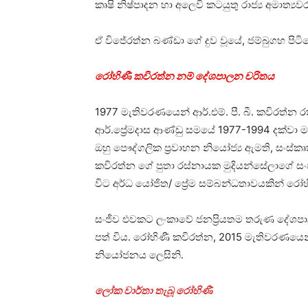
කෘෂි නිෂ්පාදන හා අලෙවි කටයුතු රාජ්‍ය අමාත්‍යවර
ඒ විජේරත්න බණ්ඩා ගේ දුව වූයේ, ජම්බුගහ පිට
රෝහිණී කවිරත්න නම් දේශපාලන චරිතය
1977 මැතිවරණයෙන් ආර්.එම්. පී. බී. කවිරත්න ර
ආර්.ප්‍රේමදාස ආණ්ඩු සමයේ 1977-1994 දක්වා ම
ඔහු පෞද්ගලික ප්‍රවාහන නියෝජ්‍ය ඇමති, සංස්කෘත
කවිරත්න ගේ පුතා රස්නායක මුදියන්සේලාගේ සංජ
විට අර්ධ යෝජිත/ ප්‍රේම සම්බන්ධතාවයකින් රෝහ
සංජීව එවකට ලංකාවේ ජනප්‍රියතම තරුණ දේශපාලන
පත් විය. රෝහිණී කවිරත්න, 2015 මැතිවරණයෙන
නියෝජනය ලෙසිනි.
ලෝක වාර්තා තැබූ රෝහිණී