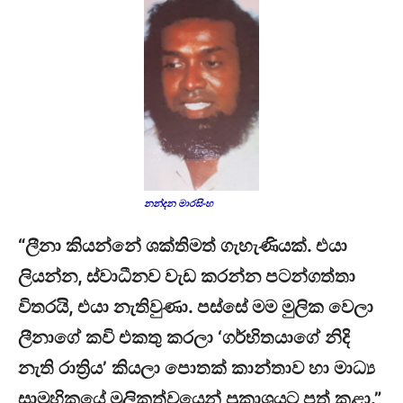
නන්දන මාරසිංහ
“ලීනා කියන්නේ ශක්තිමත් ගැහැණියක්. එයා
ලියන්න, ස්වාධීනව වැඩ කරන්න පටන්ගත්තා
විතරයි, එයා නැතිවුණා. පස්සේ මම මුලික වෙලා
ලීනාගේ කවි එකතු කරලා ‘ගර්භිතයාගේ නිදි
නැති රාත්‍රිය’ කියලා පොතක් කාන්තාව හා මාධ්‍ය
සාමුහිකයේ මූලිකත්වයෙන් ප්‍රකාශයට පත් කළා.”