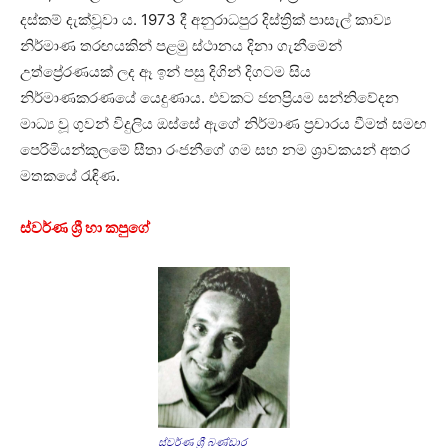
දස්කම් දැක්වූවා ය. 1973 දී අනුරාධපුර දිස්ත්‍රික් පාසැල් කාව්‍ය
නිර්මාණ තරඟයකින් පළමු ස්ථානය දිනා ගැනීමෙන්
උත්ප්‍රේරණයක් ලද ඈ ඉන් පසු දිගින් දිගටම සිය
නිර්මාණකරණයේ යෙදුණාය. එවකට ජනප්‍රියම සන්නිවේදන
මාධ්‍ය වූ ගුවන් විදුලිය ඔස්සේ ඇගේ නිර්මාණ ප්‍රචාරය වීමත් සමඟ
පෙරිමියන්කුලමේ සීතා රංජනීගේ ගම සහ නම ශ්‍රාවකයන් අතර
මතකයේ රැඳිණ.
ස්වර්ණ ශ්‍රී හා කපුගේ
ස්වර්ණ ශ්‍රී බණ්ඩාර