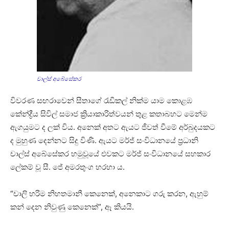
චාල්ස් අබේසේකර
විවරණ සඟරාවෙන් සීතාගේ රැඩිකල් නික්ම යාම කොළඹ
කේන්ද්‍රීය සිවිල් සමාජ ක්‍රියාකාරිත්වයන් තුළ කතාබහට මෙන්ම
ඇගයුමට ද ලක් විය. අනෙක් අතට ඇයට ජීවත් වීමේ අර්බුදයකට
ද මුහුණ දෙන්නට සිදු විණි. ඇයට මර්ජ් සංවිධානයේ ප්‍රධානි
චාල්ස් අබේසේකර හමුවූයේ එවකට මර්ජ් සංවිධානයේ සහකාර
ලේකම් වූ සී. ජේ අමරතුංග හරහා ය.
“චාලි හරිම නිහතමානී කෙනෙක්, අනෙකාට ගරු කරන, ඇහුම්
කන් දෙන නිවුණු කෙනෙක්”, ඈ කියයි.