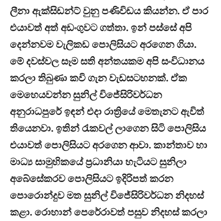
ලීනා ඇක්සිඩන්ට් වුනු පණිවිඩය කියන්න. ඒ පාර
එයාවත් අත් අඩංගුවට ගත්තා. ඉන් පස්සේ අපි
දෙන්නවම වැලිකඩ පොලිසියට අරගෙන ගියා.
මේ දවස්වල සෑම සති අන්තයකම අපි සංවිධානය
කරලා තිබුණා කවි ගැන වැඩසටහනක්. ඒක
මෙහෙයවන්න සුනිල් විජේසිරිවර්ධන
අනුරාධපුරේ ඉඳන් එදා රාත්‍රියේ මෙතැනට ඇවිත්
තියෙනවා. ඉතින් රැකවල් ලාගෙන සිටි පොලිසිය
එයාවත් පොලිසියට අරගෙන ආවා. කාන්තාව හා
මාධ්‍ය සාමුහිකයේ ප්‍රධානියා හැටියට සුනිලා
අබේසේකරව පොලිසියට ඉදිරිපත් කරන
පොරොන්දුව මත සුනිල් විජේසිරිවර්ධන නිදහස්
කළා. රොහාන් පෙරේරාවත් පසුව නිදහස් කරලා