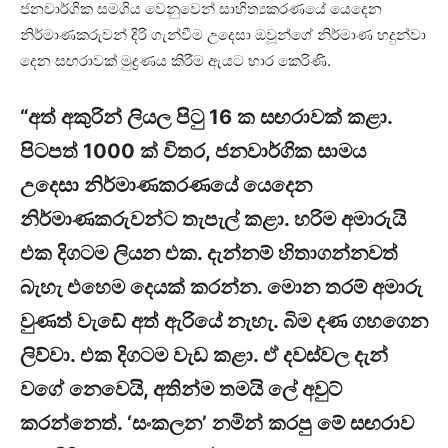
ජනවාර්ගික සමගිය වෙනුවෙන් සාහිත්‍යකරණයේ යෙදෙන
නිර්මාණකරුවන් දිරි ගැන්වීම උදෙසා ඔවූන්ගේ නිර්මාණ හදුන්වා
දෙන සඟරාවක් මුද්‍රණය කිරීම ඇයට භාර කෙරිණි.
“අත් අකුරින් ලියල පිටු 16 ක සඟරාවක් කළා.
පිටපත් 1000 ක් විතර, ජනවාර්ගික සාමය
උදෙසා නිර්මාණකරණයේ යෙදෙන
නිර්මාණකරුවන්ට තැපැල් කළා. හරිම අමාරුයි
එක දිගටම ලියන එක. දැන්නම් හිතාගන්නවත්
බැහැ එහෙම දෙයක් කරන්න. මොන තරම් අමාරු
වුණත් වැඩේ අත් ඇරියේ නැහැ. බිම දණ ගහගෙන
ලිව්වා. එක දිගටම වැඩ කළා. ඒ දවස්වල දැන්
වගේ නෙවෙයි, අතින්ම තමයි ලේ අවුට්
කරන්නෙත්. ‘සංකලන’ නමින් කරපු මේ සඟරාව