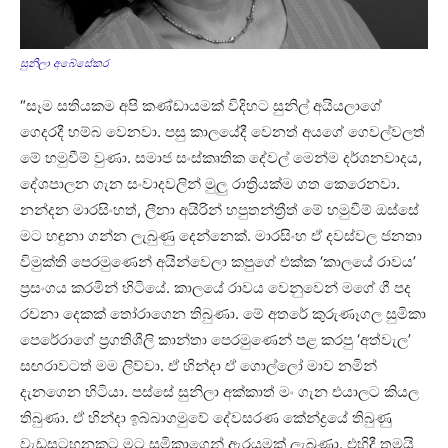
සුනිලා අබේසේකර
“සෑම සතියකම අපි කණ්ඩායමක් විදිහට සුනිල් අයියලාගේ
ගෙදරදී හම්බ වෙනවා. පසු කාලයේදී වෙනත් අයගේ ගෙවල්වලත්
මේ හමුවීම් වුණා. සමාජ සංස්කෘතික දේවල් මෙන්ම දර්ශනවාදය,
දේශපාලන ගැන සංවාදවලින් මුලු රාත්‍රියක්ම ගත කෙරෙනවා.
නන්දන මාරසිංහත්, ලීනා අයිරින් හපුතන්ත්‍රීත් මේ හමුවීම් ඔස්සේ
මට හඳුනා ගන්න ලැබුණු දෙන්නෙක්. මාරසිංහ ඒ දවස්වල ජනතා
විමුක්ති පෙරමුණෙන් අයින්වෙලා කපුගේ එක්ක ‘කාලයේ රාවය’
ප්‍රසංගය කරමින් හිටියේ. කාලයේ රාවය වෙනුවෙන් මගේ ගී පද
රචනා දෙකක් තෝරාගෙන තිබුණා. මේ අතරේ කුරුණෑගල සුමිකා
පෙරේරාගේ ප්‍රගතිශීලි කාන්තා පෙරමුණෙන් පළ කරපු ‘අත්වැල’
සඟරාවටත් මම ලිව්වා. ඒ හින්දා ඒ ගොල්ලෝ මාව නමින්
දැනගෙන හිටියා. පස්සේ සුනිලා අක්කාත් මං ගැන එයාලට කියල
තිබුණා. ඒ හින්දා ඉබ්බාගමුවේ දේවසරණ කේන්ද්‍රයේ තිබුණු
වැඩසටහනකට මට සුමිකාගෙන් ඇරයුමක් ලැබුණා. එහිදී තමයි