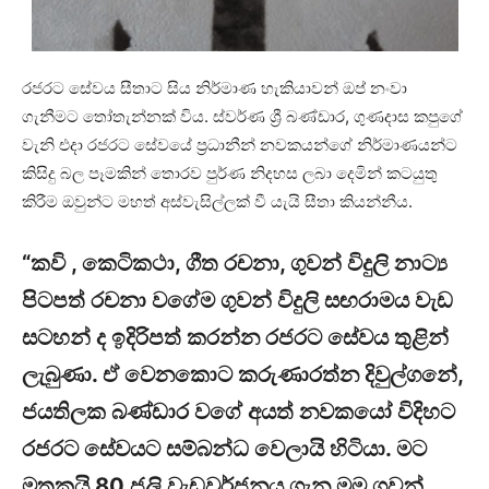
රජරට සේවය සීතාට සිය නිර්මාණ හැකියාවන් ඔප් නංවා
ගැනීමට තෝතැන්නක් විය. ස්වර්ණ ශ්‍රී බණ්ඩාර, ගුණදාස කපුගේ
වැනි එදා රජරට සේවයේ ප්‍රධානීන් නවකයන්ගේ නිර්මාණයන්ට
කිසිදු බල පෑමකින් තොරව පුර්ණ නිදහස ලබා දෙමින් කටයුතු
කිරීම ඔවුන්ට මහත් අස්වැසිල්ලක් වී යැයි සීතා කියන්නීය.
“කවි , කෙටිකථා, ගීත රචනා, ගුවන් විදුලි නාට්‍ය
පිටපත් රචනා වගේම ගුවන් විදුලි සඟරාමය වැඩ
සටහන් ද ඉදිරිපත් කරන්න රජරට සේවය තුළින්
ලැබුණා. ඒ වෙනකොට කරුණාරත්න දිවුල්ගනේ,
ජයතිලක බණ්ඩාර වගේ අයත් නවකයෝ විදිහට
රජරට සේවයට සම්බන්ධ වෙලායි හිටියා. මට
මතකයි 80 ජුලි වැඩවර්ජනය ගැන මම ගුවන්