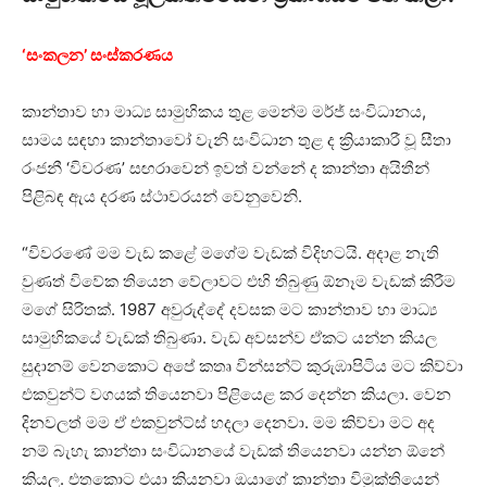
‘සංකලන’ සංස්කරණය
කාන්තාව හා මාධ්‍ය සාමුහිකය තුළ මෙන්ම මර්ජ් සංවිධානය,
සාමය සඳහා කාන්තාවෝ වැනි සංවිධාන තුළ ද ක්‍රියාකාරී වූ සීතා
රංජනී ‘විවරණ’ සඟරාවෙන් ඉවත් වන්නේ ද කාන්තා අයිතීන්
පිළිබඳ ඇය දරණ ස්ථාවරයන් වෙනුවෙනි.
“විවරණේ මම වැඩ කළේ මගේම වැඩක් විදිහටයි. අදාළ නැති
වුණත් විවේක තියෙන වේලාවට එහි තිබුණු ඕනෑම වැඩක් කිරීම
මගේ සිරිතක්. 1987 අවුරුද්දේ දවසක මට කාන්තාව හා මාධ්‍ය
සාමුහිකයේ වැඩක් තිබුණා. වැඩ අවසන්ව ඒකට යන්න කියල
සුදානම් වෙනකොට අපේ කතෘ වින්සන්ට් කුරුඹාපිටිය මට කිව්වා
එකවුන්ට් වගයක් තියෙනවා පිළියෙළ කර දෙන්න කියලා. වෙන
දිනවලත් මම ඒ එකවුන්ට්ස් හදලා දෙනවා. මම කිව්වා මට අද
නම් බැහැ කාන්තා සංවිධානයේ වැඩක් තියෙනවා යන්න ඕනේ
කියල. එතකොට එයා කියනවා ඔයාගේ කාන්තා විමුක්තියෙන්