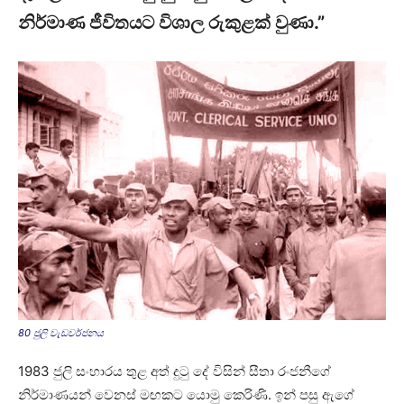
නිර්මාණ ජීවිතයට විශාල රුකුළක් වුණා.”
80 ජුලි වැඩවර්ජනය
1983 ජුලි සංහාරය තුළ අත් දුටු දේ විසින් සීතා රංජනීගේ
නිර්මාණයන් වෙනස් මඟකට යොමු කෙරිණි. ඉන් පසු ඇගේ