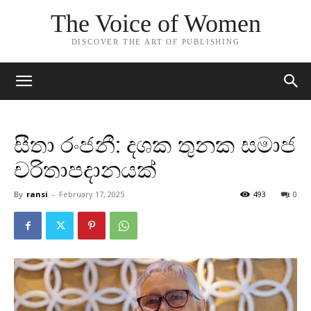
The Voice of Women
DISCOVER THE ART OF PUBLISHING
සීතා රංජනී: දශක තුනක සමාජ
චරිතාපදානයක්
By
ransi
-
February 17, 2025
493
0