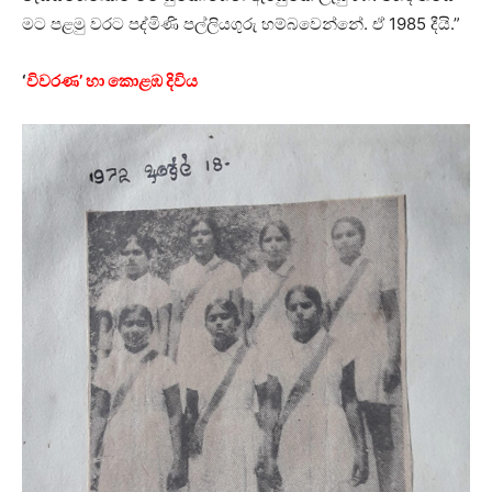
මට පළමු වරට පද්මිණි පල්ලියගුරු හම්බවෙන්නේ. ඒ 1985 දීයි.”
‘
විවරණ’ හා කොළඹ දිවිය