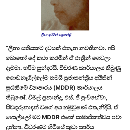
ලීනා අයිරින් හපුතන්ත්‍රී
“ලීනා සතියකට දවසක් එතැන නවතිනවා. අපි
බොහෝ දේ කථා කරමින් ඒ රාත්‍රීන් ගෙවලා
දැම්මා. හරිම සුන්දරයි. විවරණ කාර්යාලය තිබුණු
ගොඩනැගිල්ලේම තමයි ප්‍රජාතන්ත්‍රීය අයිතීන්
සුරැකීමේ ව්‍යාපාරය (MDDR) කාර්යාලය
තිබුණේ. විමල් ප්‍රනාන්දු, එස්. ජී පුංචිහේවා,
සිවගුරුනාදන් වගේ අය හමුවුණේ එතැනිදීයි. ඒ
ගොල්ලෝ මට MDDR එකේ සාමාජිකත්වය පවා
දුන්නා. විවරණට හිටියේ කුඩා කාර්ය