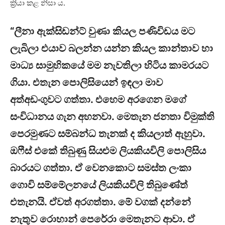
ක්‍රියා කළ නිසා ය.
“ලීනා ඇක්සිඩන්ට් වුණා කියල පණිවිඩය මට
ලැබිලා එයාව බලන්න යන්න කියල කාන්තාව හා
මාධ්‍ය සාමුහිකයේ මම නැවතිලා හිටිය කාමරයට
ගියා. එතැන පොලිසියෙන් ඉඳලා මාව
අත්අඩංගුවට ගත්තා. එහෙම අරගෙන මගේ
සංවිධානය ගැන අහනවා. මෙතැන ජනතා විමුක්ති
පෙරමුණට සම්බන්ධ තැනක් ද කියලාත් ඇහුවා.
ඔෆීස් එකේ තිබුණු සියළුම ලියකියවිලි පොලිසිය
බාරයට ගත්තා. ඒ වෙනකොට සමස්ත ලංකා
ගොවි සම්මේලනයේ ලියකියවිලි තිබුණේත්
එතැනයි. ඒවත් අරගත්තා. මේ වගක් දන්නේ
නැතුව රොහාන් පෙරේරා මෙතැනට ආවා. ඒ