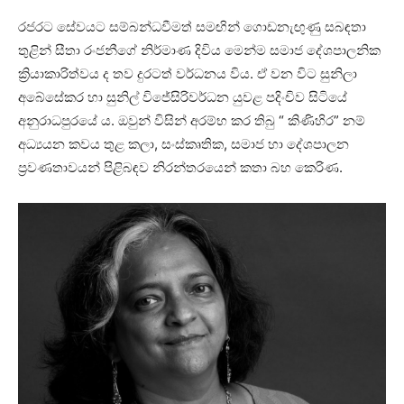
රජරට සේවයට සම්බන්ධවීමත් සමඟින් ගොඩනැඟුණු සබඳතා
තුළින් සීතා රංජනීගේ නිර්මාණ දිවිය මෙන්ම සමාජ දේශපාලනික
ක්‍රියාකාරිත්වය ද තව දුරටත් වර්ධනය විය. ඒ වන විට සුනිලා
අබේසේකර හා සුනිල් විජේසිරිවර්ධන යුවළ පදිංචිව සිටියේ
අනුරාධපුරයේ ය. ඔවුන් විසින් අරම්භ කර තිබු “ කිණිහිර” නම්
අධ්‍යයන කවය තුළ කලා, සංස්කෘතික, සමාජ හා දේශපාලන
ප්‍රවණතාවයන් පිළිබඳව නිරන්තරයෙන් කතා බහ කෙරිණ.