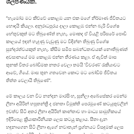
ශිල්පිණියකි.
“හැමෝම මට කිව්වේ කොළඹ යන එක මගේ නිර්මාණ ජීවිතයට
හොඳයි කියලා. අනුරාධපුරය දාලා කොළඹ එන්න බැරි විශේෂ
හේතුවකුත් මට තිබුණේත් නැහැ. මොකද ඒ වියළි පරිසරේ පොඩි
කාලයේ ඉඳන් හැදුණු වැඩුණු මට විඳින්න තිබුණු විශේෂ
සුන්දරත්වයකුත් නැහැ. කිසිම සමීප සබන්ධතාවයක් නොතිබුණත්
අවසානයේ මම කොළඹ එන්න තීරණය කළා. ඒ ඇවිත් මාස
තුනක් විතර බෝඩිමක නතර වෙලා තමයි ‘විවරණ’ රැකියාවට
ආවේ, ගියේ. මාස තුන ගතවෙන කොට මට බෝඩිම් ජීවිතය
තිත්ත වෙලායි තිබුණේ”.
මේ කාලය වන විට නන්දන මාරසිංහ, සුනිලා අබේසේකර මෙන්ම
ලීනා අයිරින් හපුතන්ත්‍රී ද ජනතා විමුක්ති පෙරමුණේ කටයුතුවලින්
ඉවත්ව සිටි අතර ලීනා අයිරින් කාන්තාව හා මාධ්‍ය සාමුහිකයේ
ඉදිරිපෙළ ක්‍රියාකාරිනියක ලෙස කටයුු කළාය. සීතා දැන
හඳුනාගෙන සිටි ලීනා ඇගේ නවාතැන් ප්‍රශ්නයට විසඳුමක් ලෙස