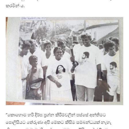
කරමින් ය.
“කොහොම හරි දීර්ඝ ප්‍රශ්න කිරීම්වලින් පස්සේ අන්තිමට
පොලිසියට තේරුණා අපි මේකට කිසිම සම්බන්ධයක් නැහැ