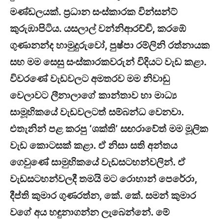
මණ්ඩලයක්. ප්‍රධාන සංස්කාරක වින්සන්ට්
කුරුඹාපිටිය. යසලාල් වන්නිආරච්චි, කරඹේ
ගුණානන්ද හාමුදුරුවෝ, පුෂ්පා රම්ලිනි රත්නායක
සහ මම සෙසු සංස්කාරකවරුන් විදියට වැඩ කළා.
විවරණේ වැඩවලට අමතරව මම නිවාඩු
වෙලාවට ලීනාලාගේ කාන්තාව හා මාධ්‍ය
සාමූහිකයේ වැඩවලටත් සම්බන්ධ වෙනවා.
එතැනින් පළ කරපු ‘ශක්ති’ සඟරාවේත් මම මූලික
වැඩ කොටසක් කළා. ඒ නිසා සති අන්තය
ගෙවුණේ සාමුහිකයේ වැඩසටහන්වලින්. ඒ
වැඩසටහන්වලදී තමයි මට රොහාන් පෙරේරා,
දීප්ති කුමාර ගුණරත්න, කේ. කේ. සමන් කුමාර
වගේ අය හඳුනාගන්න ලැබෙන්නේ. මේ