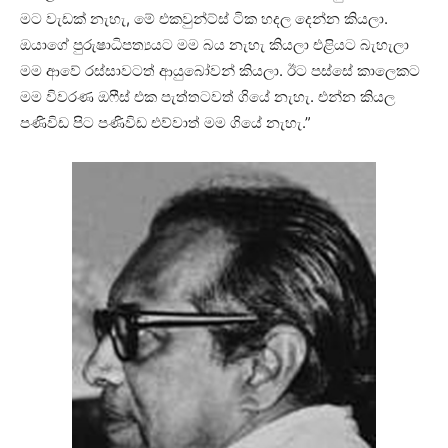
මට වැඩක් නැහැ, මේ එකවුන්ට්ස් ටික හදල දෙන්න කියලා.
ඔයාගේ පුරුෂාධිපත්‍යයට ‍මම බය නැහැ කියලා එළියට බැහැලා
මම ආවේ රස්සාවටත් ආයුබෝවන් කියලා. ඊට පස්සේ කාලෙකට
මම විවරණ ඔෆීස් එක පැත්තටවත් ගියේ නැහැ. එන්න කියල
පණිවිඩ පිට පණිවිඩ එව්වාත් මම ගියේ නැහැ.”