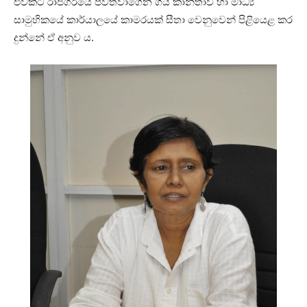
එවකට රාජගිරියේ පවත්වාගෙන ගිය කාන්තාව හා මාධ්‍ය
සාමුහිකයේ කාර්යාලයේ කාමරයක් සීතා වෙනුවෙන් පිළියෙළ කර
දුන්නේ ඒ අනුව ය.