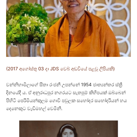
(2017 අගෝස්තු 03 දා JDS වෙබ් අඩවියේ පළවූ ලිපියකි)
වන්නිහාමිලාගේ සීතා රංජනී උපන්නේ 1954 ජාත්‍යන්තර ස්ත්‍රී
දිනයේදී ය. ඒ අනුරාධපුර නගරයට සැතපුම් කිහිපයක් ඔබ්බෙන්
පිහිටි පෙරිමියන්කුලම ගොවි පවුලක සහෝදර සහෝදරියන් හය
දෙනෙකුට වැඩිමහල් වෙමිනි. ‍