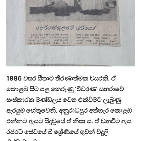
1986 වසර සීතාට තීරණාත්මක වසරකි. ඒ
කොළඹ සිට පළ කෙරුණු ‘විවරණ’ සඟරාවේ
සංස්කාරක මණ්ඩලය වෙත එක්වීමට ලැබුණු
ඇරයුම හේතුවෙනි. අනුරාධපුර අත්හැර කොළඹ
එන්නට ඇයට සිදුවූයේ ඒ නිසා ය. ඒ වනවිට ඇය
රජරට සේවයේ බී ශ්‍රේණියේ ගුවන් විදුලි