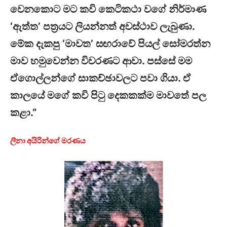
වෙනකොට මට කවි කෙටිකථා වගේ නිර්මාණ
‘ඇත්ත’ පත්‍රයට ලියන්නත් අවස්ථාව ලැබුණා.
මේක දැකපු ‘මාවත’ සඟරාවේ පියල් සෝමරත්න
මාව හමුවෙන්න විවරණට ආවා. පස්සේ මම
ඒගොල්ලන්ගේ සාකච්ඡාවලට පවා ගියා. ඒ
කාලයේ මගේ කවි පිටු දෙකකක්ම මාවතේ පල
කළා.”
ලීනා අයිරින්ගේ මරණය