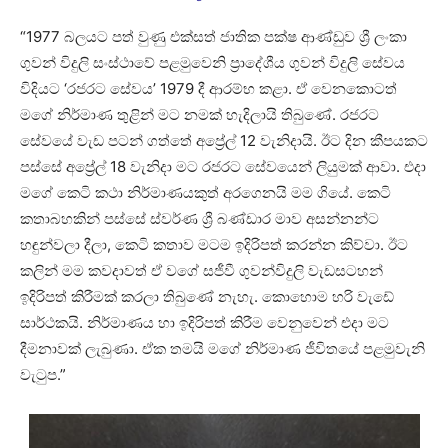
“1977 බලයට පත් වුණු එක්සත් ජාතික පක්ෂ ආණ්ඩුව ශ්‍රී ලංකා
ගුවන් විදුලි සංස්ථාවේ පළමුවෙනි ප්‍රාදේශීය ගුවන් විදුලි සේවය
විදියට ‘රජරට සේවය’ 1979 දී ආරම්භ කළා. ඒ වෙනකොටත්
මගේ නිර්මාණ තුළින් මට නමක් හැදිලායි තිබුණේ. රජරට
සේවයේ වැඩ පටන් ගත්තේ අප්‍රේල් 12 වැනිදායි. ඊට දින කීපයකට
පස්සේ අප්‍රේල් 18 වැනිදා මට රජරට සේවයෙන් ලියුමක් ආවා. එදා
මගේ කෙටි කථා නිර්මාණයකුත් අරගෙනයි මම ගියේ. කෙටි
කතාබහකින් පස්සේ ස්වර්ණ ශ්‍රී බණ්ඩාර මාව අසන්නන්ට
හඳුන්වලා දීලා, කෙටි කතාව මටම ඉදිරිපත් කරන්න කිව්වා. ඊට
කලින් මම කවදාවත් ඒ වගේ සජීවී ගුවන්විදුලි වැඩසටහන්
ඉදිරිපත් කිරීමක් කරලා තිබුණේ නැහැ. කොහොම හරි වැඩේ
සාර්ථකයි. නිර්මාණය හා ඉදිරිපත් කිරීම වෙනුවෙන් එදා මට
දීමනාවක් ලැබුණා. ඒක තමයි මගේ නිර්මාණ ජීවිතයේ පළමුවැනි
වැටුප.”