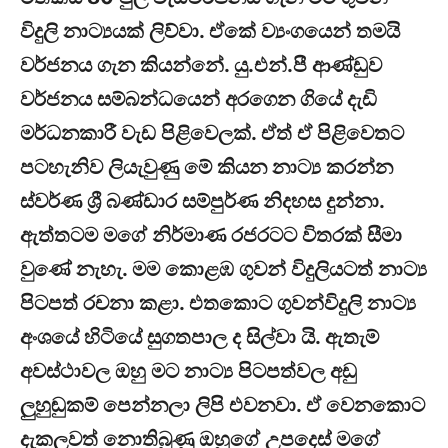
විදුලි නාට්‍යයක් ලිව්වා. ඒකේ ව්‍යංගයෙන් තමයි
වර්ජනය ගැන කියන්නේ. යු.එන්.පී ආණ්ඩුව
වර්ජනය සම්බන්ධයෙන් අරගෙන ගියේ දැඩි
මර්ධනකාරී වැඩ පිළිවෙලක්. ඒත් ඒ පිළිවෙතට
පටහැනිව ලියැවුණු මේ කියන නාට්‍ය කරන්න
ස්වර්ණ ශ්‍රී බණ්ඩාර සම්පුර්ණ නිදහස දුන්නා.
ඇත්තටම මගේ නිර්මාණ රජරටට විතරක් සීමා
වුණේ නැහැ. මම කොළඹ ගුවන් විදුලියටත් නාට්‍ය
පිටපත් රචනා කළා. එතකොට ගුවන්විදුලි නාට්‍ය
අංශයේ හිටියේ සුගතපාල ද සිල්වා යි. ඇතැම්
අවස්ථාවල ඔහු මට නාට්‍ය පිටපත්වල අඩු
ලුහුඬුකම් පෙන්නලා ලිපි එවනවා. ඒ වෙනකොට
දැකලවත් නොතිබුණු ඔහුගේ උපදෙස් මගේ