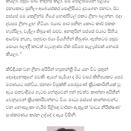
කියලා. පසුව මාව නිදහස් කළා. මම පොලිසියෙන් එළියට
එනකොට සුනිලා අබේසේකර පොලිසියට දුවගෙන එනවා. ඊට
පස්සේ මම කෙලින්ම ගියේ හොස්පිටල් එකට ලීනා බලන්න. එදා
දවසම ලීනා ළඟ හිටියා. එයාව පාර පනින කොට කාර් එකක
හැප්පිලා, වැදිලා තිබුණේ ඔළුව. අනතුරින් පස්සේ එයාට සිහිය
ආවේම නැහැ. පහුවදා එයා මියගිහින් තිබුණා. ඇත්තටම පසුව
සොයා බලද්දී කාටත් වැටහුණා ඒක ජවිපෙ සැලැස්මක් නෙමේ
කියලා. ”
කිවිඳියක වන ලීනා අයිරින් හපුතන්ත්‍රී මිය යන විට පුතුන්
දෙදෙනෙකුගේ මවකි. ඇගේ සැමියා ද ඊට වසර කිහිපයකට පෙර
මරණයට පත්විය. ජනතා විමුක්ති පෙරමුණේ ක්‍රියාකාරිනියක් වූ
ඇය මතවාදීමය ගැටළු හේතුවෙන් ඉන් ඉවත්ව කාන්තා අයිතීන්
වෙනුවෙන් ක්‍රියාකාරීවන්නට විය. මාධ්‍ය ඔස්සේ කාන්තාවන්ට
වන නොසළකා හැරීම් පිළිබඳ වාර්තා ඇතුළත් ‘මාධ්‍ය නිරීක්ෂණ’
සංස්කරණය කරන ලද්දේ ද ඇය විසිනි.