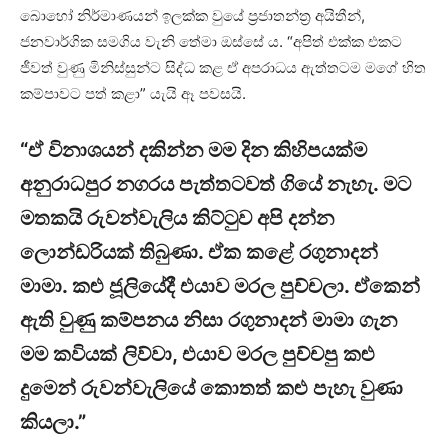
බොහෝ නිර්මාණයන් ඉලක්ක වුයේ ප්‍රජාතන්ත්‍ර අයිතීන්,
ජනවාර්ගික සමගිය වැනි තේමා ඔස්සේ ය. “අපිත් එක්ක එකට
ජීවත් වුණු මිනිස්සුන්ට සිද්ධ කළ ඒ අපරාධය ඇත්තටම මගේ හිත
කම්පාවට පත් කළා” යැයි ඈ පවසයි.
“ඒ විනාශයන් දකින්න මම දින කිහිපයක්ම
අනුරාධපුර නගරය පැත්තටවත් ගියේ නැහැ. මට
මතකයි රුවන්වැලිය කිට්ටුව අපි දන්න
ලොන්ඩරියක් තිබුණා. ඒක කළේ රගුනාදන්
මාමා. කළු ජූලියේදී එයාව මරල පුච්චලා. ඒකෙන්
ඇති වුණු කම්පනය නිසා රගුනාදන් මාමා ගැන
මම කවියක් ලිව්වා, එයාව මරල පුච්චපු කළු
දුමෙන් රුවන්වැලියේ කොතත් කළු පැහැ වුණා
කියලා.”