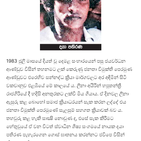
1983 ජුලි මාසයේ දියත් වූ දෙමළ සංහාරයෙන් පසු ජයවර්ධන
ආණ්ඩුව විසින් තහනමට ලක් කෙරුණු ජනතා විමුක්ති පෙරමුණ
ආණ්ඩුවට එරෙහිව සන්නද්ධ ක්‍රියා මාර්ගවලට අර අඳිමින් සිටි
වකවානුව එළඹියේ මේ කාලයේ ය. ලීනා අයිරින් හපුතන්ත්‍රී
රාජගිරියේ දී හදිසි අනතුරකට ලක්වී මිය ගියාය. ඒ දිනවල ලීනා
ඇසුරු කළ බොහෝ සමාජ ක්‍රියාධරයන් සැක කරන ලද්දේ එය
ජනතා විමුක්ති පෙරමුණේ සැලසුම් සහගත ක්‍රියාවක් බව ය.
තහවුරු කළ හැකි සාක්‍ෂි නොවුණ ද, එසේ සැක කිරීමට
හේතුවුයේ ඒ වන විටත් ස්වාධීන ශිෂ්‍ය සංගමයේ නායක දයා
පතිරණ පැහැරගෙන ගොස් ඝාතනය කරන්නට ජවිපෙ විසින්