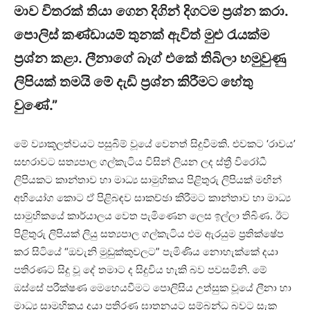
මාව විතරක් තියා ගෙන දිගින් දිගටම ප්‍රශ්න කරා.
පොලිස් කණ්ඩායම් තුනක් ඇවිත් මුළු රැයක්ම
ප්‍රශ්න කළා. ලීනාගේ බෑග් එකේ තිබිලා හමුවුණු
ලිපියක් තමයි මේ දැඩි ප්‍රශ්න කිරීමට හේතු
වුණේ.”
මේ ව්‍යාකූලත්වයට පසුබිම් වූයේ වෙනත් සිදුවීමකි. එවකට ‘රාවය’
සඟරාවට සත්‍යපාල ගල්කැටිය විසින් ලියන ලද ස්ත්‍රී විරෝධී
ලිපියකට කාන්තාව හා මාධ්‍ය සාමුහිකය පිළිතුරු ලිපියක් මඟින්
අභියෝග කොට ඒ පිළිබඳව සාකච්ඡා කිරීමට කාන්තාව හා මාධ්‍ය
සාමුහිකයේ කාර්යාලය වෙත පැමිණෙන ලෙස ඉල්ලා තිබිණ. ඊට
පිළිතුරු ලිපියක් ලියු සත්‍යපාල ගල්කැටිය එම ඇරයුම ප්‍රතික්ෂේප
කර සිටියේ “ඔවැනි මුඩුක්කුවලට” පැමිණිය නොහැක්කේ දයා
පතිරණට සිදු වූ දේ තමාට ද සිදුවිය හැකි බව පවසමිනි. මේ
ඔස්සේ පරීක්ෂණ මෙහෙයවීමට පොලිසිය උත්සුක වූයේ ලීනා හා
මාධ්‍ය සාමුහිකය දයා පතිරණ ඝාතනයට සම්බන්ධ බවට සැක