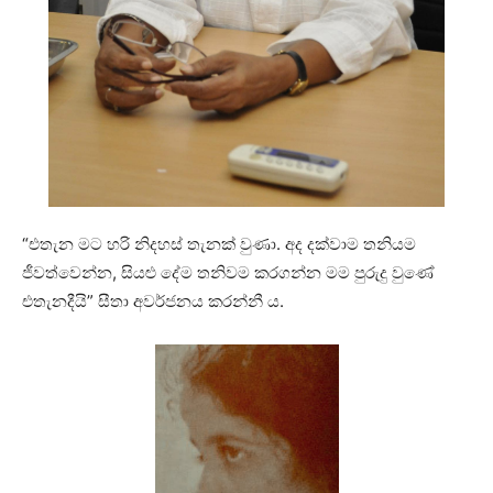
“එතැන මට හරි නිදහස් තැනක් වුණා. අද දක්වාම තනියම
ජීවත්වෙන්න, සියළු දේම තනිවම කරගන්න මම පුරුදු වුණේ
එතැනදීයි” සීතා අවර්ජනය කරන්නී ය.