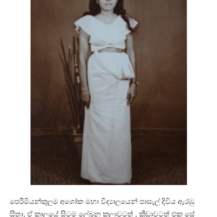
පෙරිමියන්කුලම අශෝක මහා විද්‍යාලයෙන් පාසැල් දිවිය ඇරඹු
සීතා, ඒ කාලයේ සිටම ලේඛන කලාවටත් , ක්‍රීඩාවටත් එක සේ