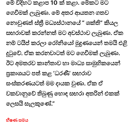
මේ විදිහට කළාප 10 ක් කළා. මේකට මට
ගෙවීමක් ලැබුණා. මේ අතර ආයතන ගතව
නොවුණත් ස්ත්‍රී මධ්‍යස්ථානයේ “ ශක්ති” කියල
සඟරාවක් කරන්නත් මට අවස්ථාව ලැබුණා. ඒක
නම් ටයිප් කරලා රෝනියෝ මුද්‍රණයෙන් තමයි එළි
දුටුවේ. ඒක කරනවාටත් මට ගෙවීමක් ලැබුණා.
ඊට අමතරව කාන්තාව හා මාධ්‍ය සාමුහිකයෙන්
ප්‍රකාශයට පත් කළ ‘ධරණී’ සඟරාව
සංස්කරණයටත් මම දායක වුණා. ඒක ඒ
වකවානුවේ තිබුණු හොඳ සඟරා අතරින් එකක්
ලෙසයි සැලකුණේ.”
භීෂණ සමය