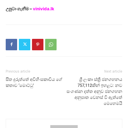
උපුටා ගැනීම –
vinivida.lk
Previous article
Next article
සීත දුරුත්තේ අවිහිංසකාවිය ගේ
ශ්‍රී ලංකා ස්ත්‍රී ජනගහනය
කතාව ‘මොට්ටු’
757,112කින් ඉහළට: නව
සංගණන දත්ත අනුව ජනගහන
අනුපාත වෙනස් වී ඇත්තේ
මෙහෙමයි