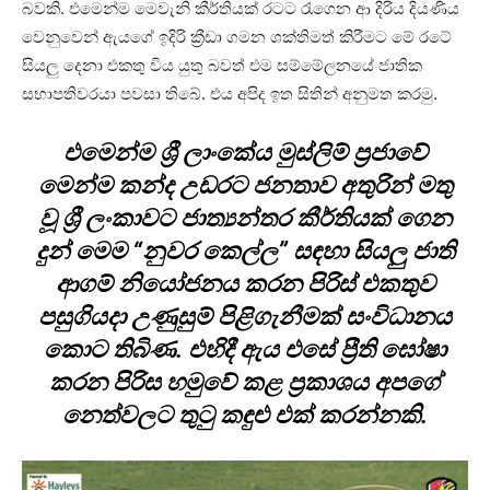
බවකි. එමෙන්ම මෙවැනි කීර්තියක් රටට රැගෙන ආ දිරිය දියණිය
වෙනුවෙන් ඇයගේ ඉදිරි ක්‍රීඩා ගමන ශක්තිමත් කිරීමට මේ රටේ
සියලු දෙනා එකතු විය යුතු බවත් එම සම්මේලනයේ ජාතික
සභාපතිවරයා පවසා තිබේ. එය අපිද ඉත සිතින් අනුමත කරමු.
එමෙන්ම ශ්‍රී ලාංකේය මුස්ලිම් ප්‍රජාවේ
මෙන්ම කන්ද උඩරට ජනතාව අතුරින් මතු
වූ ශ්‍රී ලංකාවට ජාත්‍යන්තර කීර්තියක් ගෙන
දුන් මෙම “නුවර කෙල්ල” සඳහා සියලු ජාති
ආගම් නියෝජනය කරන පිරිස් එකතුව
පසුගියදා උණුසුම් පිළිගැනීමක් සංවිධානය
කොට තිබිණ. එහිදී ඇය එසේ ප්‍රීති ඝෝෂා
කරන පිරිස හමුවේ කළ ප්‍රකාශය අපගේ
නෙත්වලට තුටු කඳුළු එක් කරන්නකි.