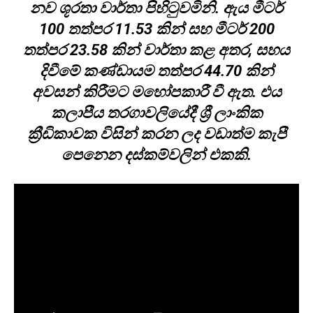
නව ශූරතා වාර්තා පිහිටුවමිනි. ඇය මීටර්
100 තත්පර 11.53 කින් සහ මීටර් 200
තත්පර 23.58 කින් වාර්තා කළ අතර, සහය
දිවීමේ කණ්ඩායම තත්පර 44.70 කින්
අවසන් කිරීමට මහෝපකාරී වී ඇත. එය
කලාපීය තරගාවලියේදී ශ්‍රී ලාංකික
ක්‍රීඩිකාවක විසින් කරන ලද වඩාත්ම කැපී
පෙනෙන දස්කම්වලින් එකකි.