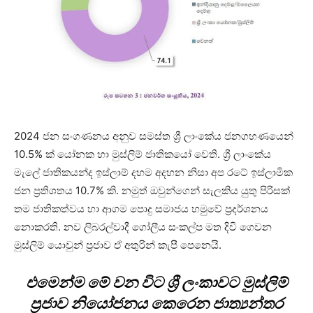
2024 ජන සංගණනය අනුව සමස්ත ශ්‍රී ලාංකේය ජනගහණයෙන්
10.5% ක් යෝනක හා මුස්ලිම් ජාතිකයෝ වෙති. ශ්‍රී ලාංකේය
මැලේ ජාතිකයන්ද ඉස්ලාම් දහම අදහන නිසා අප රටේ ඉස්ලාමික
ජන ප්‍රතිශතය 10.7% කි. නමුත් ඔවුන්ගෙන් සැලකිය යුතු පිරිසක්
තම ජාතිකත්වය හා ආගම පොදු සමාජය හමුවේ ප්‍රදර්ශනය
නොකරති. නව ලිබරල්වාදී ගෝලීය සංකල්ප මත දිවි ගෙවන
මුස්ලිම් යොවුන් ප්‍රජාව ඒ අතුරින් කැපී පෙනෙයි.
එමෙන්ම මේ වන විට ශ්‍රී ලංකාවට මුස්ලිම්
ප්‍රජාව නියෝජනය කෙරෙන ජාත්‍යන්තර