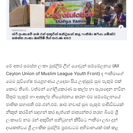
මේ අතර සමස්ත ලංකා මුස්ලිම් ලීග් යොවුන් සම්මේලනය (All
Ceylon Union of Muslim League Youth Front) ද ෆාතිමාගේ
මෙම සුවිශේෂ ජයග්‍රහණය උදෙසා සිය උණුසුම් සුබ පැතුම් එක්
කොට තිබේ. වත්මන් ගෝලීයකරණ සංකල්ප හා සැසඳෙන නවීන
සිතුම් පැතුම් හා ආකල්ප නියෝජනය කරන එම සම්මේලනයේ
ජාතික සභාපති එම්.එන්.එම්. ෂාම් නවාස් සුබ පැතුම් පණිවිඩයක්
නිකුත් කරමින් සඳහන් කර ඇත්තේ ජාත්‍යන්තර තරඟ බිමේ ශ්‍රී
ලංකාවේ නම රන් අකුරින් සනිටුහන් කිරීමට ෆාතිමා ලබා දුන්
දායකත්වය ශ්‍රී ලාංකික මුස්ලිම් ප්‍රජාවටම අභිමානයක් එක් කළ