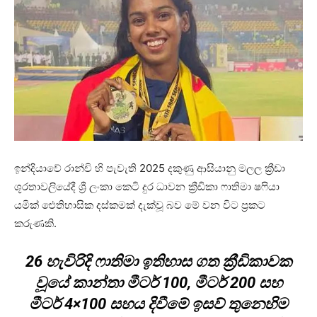
ඉන්දියාවේ රාන්චි හි පැවැති 2025 දකුණු ආසියානු මලල ක්‍රීඩා
ශූරතාවලියේදී ශ්‍රී ලංකා කෙටි දුර ධාවන ක්‍රීඩිකා ෆාතිමා ෂෆියා
යමික් ඓතිහාසික දස්කමක් දැක්වූ බව මේ වන විට ප්‍රකට
කරුණකි.
26 හැවිරිදි ෆාතිමා ඉතිහාස ගත ක්‍රීඩිකාවක
වූයේ කාන්තා මීටර් 100, මීටර් 200 සහ
මීටර් 4×100 සහය දිවීමේ ඉසව් තුනෙහිම