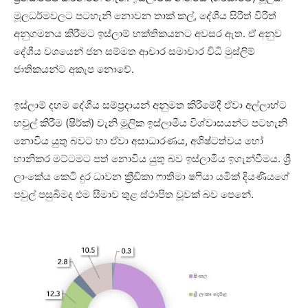
මූලධර්මවලට පටහැනි නොවන තාක් කල්, දේශීය සිරිත් විරිත්
අනුගමනය කිරීමට ඉස්ලාම් භක්තිකයනට අවසර ඇත. ඒ අනුව
දේශීය වශයෙන් ජන සම්මත ආචාර සමාචාර විධි මුස්ලිම්
ජාතිකයන්ට අකැප නොවේ.
ඉස්ලාම් දහම දේශීය සම්ප්‍රදායන් අනුමත කිරීමේදී ඒවා අල්ලාහ්ට
හවුල් කිරීම (ෂිර්ක්) වැනි මූලික ඉස්ලාමීය විශ්වාසයන්ට පටහැනි
නොවිය යුතු බවට හා ඒවා අසාධාරණය, අශිෂ්ටත්වය හෝ
හානිකර මට්ටමට පත් නොවිය යුතු බව ඉස්ලාමීය ඉගැන්වීමය. ශ්‍රී
ලාංකේය කෙටි දුර ධාවන ක්‍රීඩිකා ෆාතිමා ෂෆියා යමික් දියණියගේ
පවුල් පසුබිමද එම සීමාව තුළ ස්ථාපිත වූවක් බව පෙනේ.