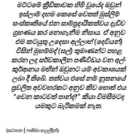
මට්ටමේ ක්‍රීඩිකාවක හිමි වූයේද ඔවුන්
ඉස්ලාම් දහම කෙසේ වෙතත් මුස්ලිම්
සංස්කෘතියේ එන සාම්ප්‍රදායිකත්වය දැඩිව
ග්‍රහණය කර නොගැනීම නිසාය. ඒ අනුව
එම කටයුතු උදෙසා අල්ලාහ් (දෙවියන්)
විසින් මුහම්මද් (සල්) තුමාණන්ට පහළ
කරන ලද සර්වකාලීන පණිවිඩය වන අල්-
කුර්ආනය මඟින් ඔවුනට යම් අවකාශයක්
ලබා දී තිබේ. තත්වය එසේ නම් නූතනයේ
ප්‍රචලිත අවවහරකට අනුව කිව හොත් එය
“වෙන කාටවත් පාන්ද?” කියා විමසීමටද
යමකුට බැරිකමක් නැත.
(සටහන | ෆාතිමා හලල්දීන්)