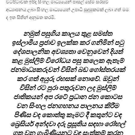
වටපිටාවක ඉපිද සිංහල මාධ්‍යයෙන් පාසල් සේම සරසවි
අධ්‍යාපනය ලබා සිංහල මාධ්‍යයෙන් උපාධි සුදුසුකමක් ලබා ගත් මම
ද ඉත සිතින් අනුමත කරමි.
නමුත් පසුගිය කාලය තුළ සමස්ත
ඉස්ලාමීය ප්‍රජාව ඉලක්ක කර ගනිමින් පටු
දේශපාලනික අවශ්‍යතා වෙනුවෙන් දියත්
කළ මුස්ලිම් විරෝධය පසු කලෙක ඇතැම්
ජනමාධ්‍යකරුවන් විසින් බඩ ගෝස්තරයක්
කර ගත් අයුරු රහසක් නොවේ. ඔවුන්
විසින් රට පුරා පතුරුවන ලද මුස්ලිම්
ජාතිකයන් අප රටේ ප්‍රධාන ජන කොටස
වන සිංහල ජනගහනය පාලනය කිරීම
පිණිස වඳ කොත්තු කෑමට දී කතුන්ට වඳ
බ්‍රෙසියර් අන්දවා දරු ප්‍රසූතිය සඳහා රෝහල්
ගත වන ගැබිණියනට වඳ සැත්කම් කරන