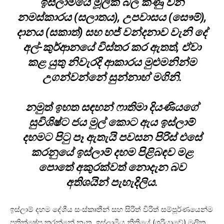
ඉස්ලාමයේ මූලික බල කණු වන
නමස්කාරය (සලාතය), උපවාසය (සෞම්),
දානය (සකාත්) සහ හජ් වන්දනාව වැනි දේ
අල්-කුර්ආනයේ විස්තර කර ඇතත්, ඒවා
කළ යුතු නිවැරදි ආකාරය මුළුමනින්ම
උගන්වන්නේ සුන්නාහ් මගිනි.
නමුත් ඉහත සඳහන් ෆාතිමා දියණියගේ
සුවිශිෂ්ට ජය මුල් කොට ඇය ඉස්ලාම්
දහමට පිටු පෑ ඇතැයි පවසන පිරිස් එසේ
කරනුයේ ඉස්ලාම් දහම පිළිබඳව මළ
පොතේ අකුරක්වත් නොදැන බව
අතිශයින් පැහැදිලිය.
ඉස්ලාම් දහම දේශීය සංස්කෘතීන් සහ සිරිත් විරිත් සම්පූර්ණයෙන්ම
ප්‍රතික්ෂේප කරන්නේ නැත. ඉස්ලාමීය නීතියේ (ශරියාවේ) මූලික