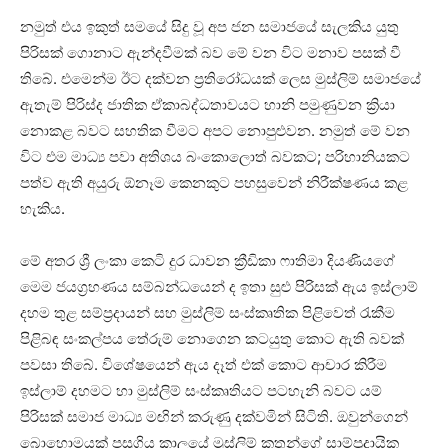
නමුත් එය ඉකුත් සමයේ සිදු වූ අප ජන සමාජයේ සැලකිය යුතු
පිරිසක් ගොනාට ඇන්දවීමක් බව මේ වන විට මනාව පසක් වී
තිබේ. එමෙන්ම ඊට දක්වන ප්‍රතිරෝධයක් ලෙස මුස්ලිම් සමාජයේ
ඇතැම් පිරිස්ද ජාතික ඒකාබද්ධතාවයට හානි පමුණුවන ක්‍රියා
නොකළ බවට සහතික වීමට අපට නොපුළුවන. නමුත් මේ වන
විට එම මාධ්‍ය පවා අතිශය බංකොලොත් බවකට; පරිහානියකට
පත්ව ඇති අයුරු ඕනෑම කෙනකුට පහසුවෙන් නිරීක්ෂණය කළ
හැකිය.
මේ අතර ශ්‍රී ලංකා කෙටි දුර ධාවන ක්‍රීඩිකා ෆාතිමා දියණියගේ
මෙම ජයග්‍රහණය සම්බන්ධයෙන් ද ඉතා සුළු පිරිසක් ඇය ඉස්ලාම්
දහම තුළ සම්ප්‍රදායන් සහ මුස්ලිම් සංස්කෘතික පිළිවෙත් රැකීම
පිළිබඳ සංකල්පය තේරුම් නොගෙන කටයුතු කොට ඇති බවක්
පවසා තිබේ. විශේෂයෙන් ඇය දෑත් එක් කොට ආචාර කිරීම
ඉස්ලාම් දහමට හා මුස්ලිම් සංස්කෘතියට පටහැනි බවට යම්
පිරිසක් සමාජ මාධ්‍ය මඟින් කරුණු දක්වමින් සිටිති. ඔවුන්ගෙන්
බොහොමයක් පසුගිය කාලයේ මුස්ලිම් කතුන්ගේ සාම්ප්‍රදායික