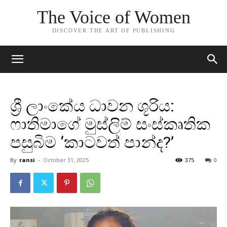
The Voice of Women
DISCOVER THE ART OF PUBLISHING
ශ්‍රී ලාංකේය ධාවන ශූරිය:
ෆාතිමාගේ මුස්ලිම් සංස්කෘතික
පසුබිම ‘කාටවත් පාන්ද?’
By
ransi
-
October 31, 2025
375
0