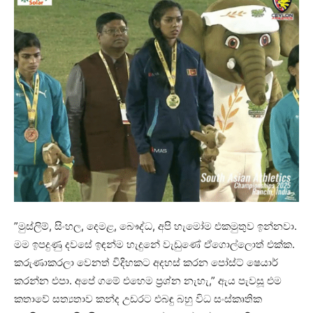
”මුස්ලිම්, සිංහල, දෙමළ, බෞද්ධ, අපි හැමෝම එකමුතුව ඉන්නවා.
මම ඉපදුණු දවසේ ඉඳන්ම හැදුනේ වැඩුණේ ඒගොල්ලොත් එක්ක.
කරුණාකරලා වෙනත් විදිහකට අදහස් කරන පෝස්ට් ෂෙයාර්
කරන්න එපා. අපේ ගමේ එහෙම ප්‍රශ්න නැහැ,” ඇය පැවසූ එම
කතාවේ සත්‍යතාව කන්ද උඩරට එබඳු බහු විධ සංස්කෘතික