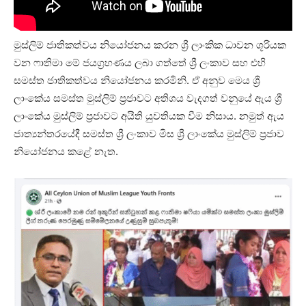
මුස්ලිම් ජාතිකත්වය නියෝජනය කරන ශ්‍රී ලාංකික ධාවන ශූරියක
වන ෆාතිමා මේ ජයග්‍රහණය ලබා ගත්තේ ශ්‍රී ලංකාව සහ එහි
සමස්ත ජාතිකත්වය නියෝජනය කරමිනි. ඒ අනුව මෙය ශ්‍රී
ලාංකේය සමස්ත මුස්ලිම් ප්‍රජාවට අතිශය වැදගත් වනුයේ ඇය ශ්‍රී
ලාංකේය මුස්ලිම් ප්‍රජාවට අයිති යුවතියක වීම නිසාය. නමුත් ඇය
ජාත්‍යන්තරයේදී සමස්ත ශ්‍රී ලංකාව මිස ශ්‍රී ලාංකේය මුස්ලිම් ප්‍රජාව
නියෝජනය කළේ නැත.