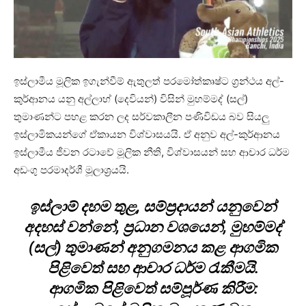
ඉස්ලාමීය මූලික ඉගැන්වීම් ඇතුලත් පරමෝත්කෘෂ්ට ග්‍රන්ථය අල්-
කුර්ආනය යනු අල්ලාහ් (දෙවියන්) විසින් මුහම්මද් (සල්)
තුමාණන්ට පහළ කරන ලද සර්වකාලීන පණිවිඩය බව සියලු
ඉස්ලාමිකයන්ගේ ඒකායන විශ්වාසයයි. ඒ අනුව අල්-කුර්ආනය
ඉස්ලාමීය ජීවන රටාවේ මූලික නීති, විශ්වාසයන් සහ ආචාර ධර්ම
අඩංගු පරමාදර්ශී මූලාශ්‍රයයි.
ඉස්ලාම් දහම තුළ, සම්ප්‍රදායන් යනුවෙන්
අදහස් වන්නේ, ප්‍රධාන වශයෙන්, මුහම්මද්
(සල්) තුමාණන් අනුගමනය කළ ආගමික
පිළිවෙත් සහ ආචාර ධර්ම රැකීමයි.
ආගමික පිළිවෙත් සම්පූර්ණ කිරීම: