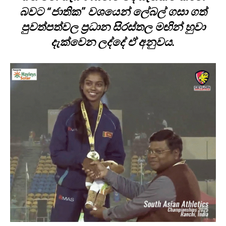
බවට “ජාතික” වශයෙන් ලේබල් ගසා ගත්
පුවත්පත්වල ප්‍රධාන සිරස්තල මඟින් හුවා
දැක්වෙන ලද්දේ ඒ අනුවය.