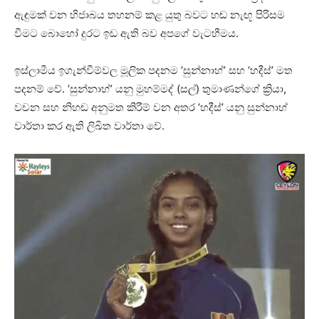
ඇඳුමක් වන හිජාබය තහනම් කළ යුතු බවට හඬ නැඟූ පිරිසම
වීමට බොහෝ දුරට ඉඩ ඇති බව අපගේ වැටහීමය.
ඉස්ලාමීය ඉගැන්වීම්වල මූලික පදනම ‘සුන්නාහ්’ සහ ‘හදීස්’ මත
පදනම් වේ. ‘සුන්නාහ්’ යනු මුහම්මද් (සල්) තුමාණන්ගේ ක්‍රියා,
වචන සහ නිහඬ අනුමත කිරීම් වන අතර ‘හදීස්’ යනු සුන්නාහ්
වාර්තා කර ඇති ලිඛිත වාර්තා වේ.