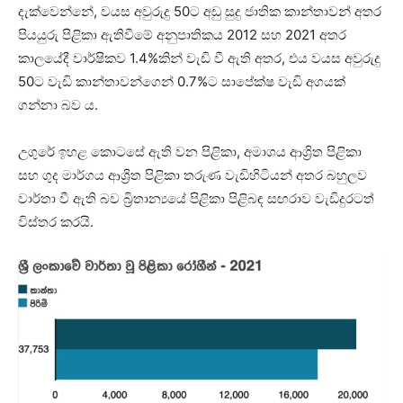
දැක්වෙන්නේ, වයස අවුරුදු 50ට අඩු සුදු ජාතික කාන්තාවන් අතර
පියයුරු පිළිකා ඇතිවීමේ අනුපාතිකය 2012 සහ 2021 අතර
කාලයේදී වාර්ෂිකව 1.4%කින් වැඩි වී ඇති අතර, එය වයස අවුරුදු
50ට වැඩි කාන්තාවන්ගෙන් 0.7%ට සාපේක්ෂ වැඩි අගයක්
ගන්නා බව ය.
උගුරේ ඉහළ කොටසේ ඇති වන පිළිකා, අමාශය ආශ්‍රිත පිළිකා
සහ ගුද මාර්ගය ආශ්‍රිත පිළිකා තරුණ වැඩිහිටියන් අතර බහුලව
වාර්තා වී ඇති බව බ්‍රිතාන්‍යයේ පිළිකා පිළිබඳ සඟරාව වැඩිදුරටත්
විස්තර කරයි.