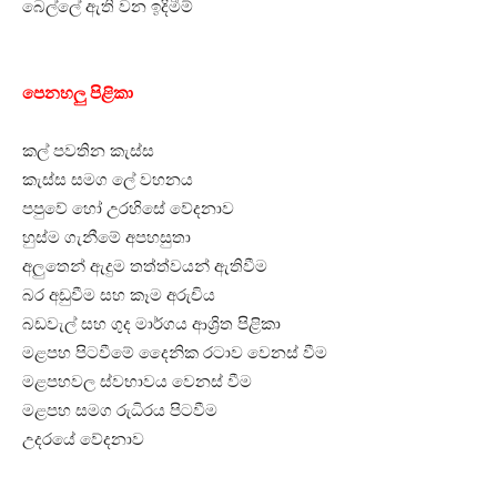
බෙල්ලේ ඇති වන ඉදිමීම්
පෙනහලු පිළිකා
කල් පවතින කැස්ස
කැස්ස සමග ලේ වහනය
පපුවේ හෝ උරහිසේ වේදනාව
හුස්ම ගැනීමේ අපහසුතා
අලුතෙන් ඇදුම තත්ත්වයන් ඇතිවීම
බර අඩුවීම සහ කෑම අරුචිය
බඩවැල් සහ ගුද මාර්ගය ආශ්‍රිත පිළිකා
මළපහ පිටවීමේ දෛනික රටාව වෙනස් වීම
මළපහවල ස්වභාවය වෙනස් වීම
මළපහ සමග රුධිරය පිටවීම
උදරයේ වේදනාව