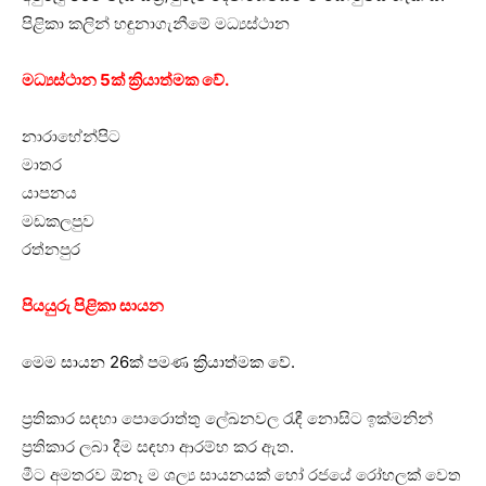
පිළිකා කලින් හඳුනාගැනීමේ මධ්‍යස්ථාන
මධ්‍යස්ථාන 5ක් ක්‍රියාත්මක වේ.
නාරාහේන්පිට
මාතර
යාපනය
මඩකලපුව
රත්නපුර
පියයුරු පිළිකා සායන
මෙම සායන 26ක් පමණ ක්‍රියාත්මක වේ.
ප්‍රතිකාර සඳහා පොරොත්තු ලේඛනවල රැඳී නොසිට ඉක්මනින්
ප්‍රතිකාර ලබා දීම සඳහා ආරම්භ කර ඇත.
මීට අමතරව ඕනෑ ම ශල්‍ය සායනයක් හෝ රජයේ රෝහලක් වෙත