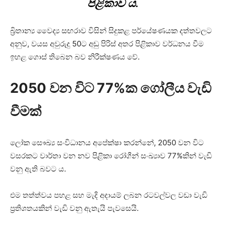
පිළිකාව ය.
බ්‍රිතාන්‍ය වෛද්‍ය සඟරාව විසින් සිදුකළ පර්යේෂණයක දත්තවලට
අනුව, වයස අවුරුදු 50ට අඩු පිරිස් අතර පිළිකාව වර්ධනය වීම
ඉහළ ගොස් තිබෙන බව නිරීක්ෂණය වේ.
2050 වන විට 77%ක ගෝලීය වැඩි
වීමක්
ලෝක සෞඛ්‍ය සංවිධානය අපේක්ෂා කරන්නේ, 2050 වන විට
වසරකට වාර්තා වන නව පිළිකා රෝගීන් සංඛ්‍යාව 77%කින් වැඩි
වනු ඇති බවට ය.
එම තත්ත්වය පහළ සහ මැදි අදායම් ලබන රටවල්වල වඩා වැඩි
ප්‍රතිශතයකින් වැඩි වනු ඇතැයි පැවසෙයි.