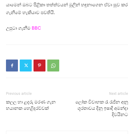
යාමෙන් ඔබට පිළිකා තත්ත්වයන් මුලින් හඳුනාගෙන ඒවා සුව කර
ගැනීමේ හැකියාව පවතියි.
උපුටා ගැනීම
BBC
Previous article
Next article
කලල හා ළදරු මරණ ගැන
ලෝක විවාහක රෑ රැජින අනූ
භයානක හෙළිදරව්වක්
ශූරතාවය දිනූ ඉෂාදි අමන්දා
දිවයිනට