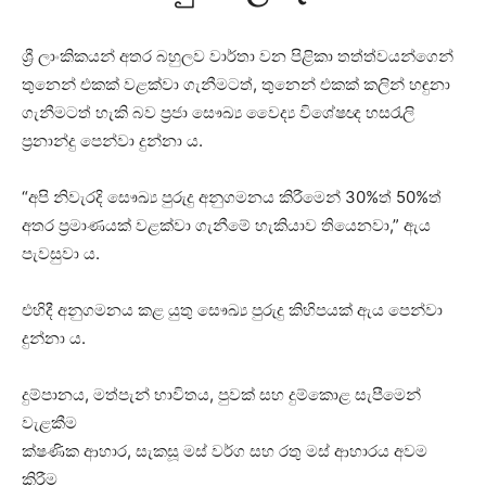
ශ්‍රී ලාංකිකයන් අතර බහුලව වාර්තා වන පිළිකා තත්ත්වයන්ගෙන්
තුනෙන් එකක් වළක්වා ගැනීමටත්, තුනෙන් එකක් කලින් හඳුනා
ගැනීමටත් හැකි බව ප්‍රජා සෞඛ්‍ය වෛද්‍ය විශේෂඥ හසරැලි
ප්‍රනාන්දු පෙන්වා දුන්නා ය.
“අපි නිවැරදි සෞඛ්‍ය පුරුදු අනුගමනය කිරීමෙන් 30%ත් 50%ත්
අතර ප්‍රමාණයක් වළක්වා ගැනීමේ හැකියාව තියෙනවා,” ඇය
පැවසුවා ය.
එහිදී අනුගමනය කළ යුතු සෞඛ්‍ය පුරුදු කිහිපයක් ඇය පෙන්වා
දුන්නා ය.
දුම්පානය, මත්පැන් භාවිතය, පුවක් සහ දුම්කොළ සැපීමෙන්
වැළකීම
ක්ෂණික ආහාර, සැකසූ මස් වර්ග සහ රතු මස් ආහාරය අවම
කිරීම