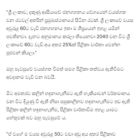
“ශ්‍රී ලංකාව, දකුණු ආසියාවේ ජනගහනය වේගයෙන් වයස්ගත
වන රටවල් අතරින් ප්‍රමුඛස්ථානයේ සිටින රටක්. ශ්‍රී ලංකාවේ වයස
අවුරුදු 60ට වැඩි ජනගහනය ඉතා ම ශීඝ්‍රයෙන් ඉහළ යමින්
පවතිනවා. දැනට අනුමානය කරලා තියෙනවා 2040 වන විට ශ්‍රී
ලංකාවේ 60ට වැඩි අය අතර 25%ක් පිළිකා වාර්තා වෙන්න
පුළුවන් කියලා.”
ඔහු පැවසුවේ වයස්ගත වීමත් සමග පිළිකා තත්වය ඇතිවීමට
අවදානම වැඩි වන බවයි.
මීට අමතරව කලින් හඳුනාගැනීමට ඇති හැකියාවන් වර්තමානය
වන විට දියුණු වී ඇති නිසා පසුකාලීනව හඳුනාගැනීමට ඉඩ ඇති
පිළිකා කලින් හඳුනාගැනීම, පිළිකා වාර්තාවීම ඉහළ යාමට
හේතුවක් බව ඔහු පැවසුවේ ය.
“ඒ වගේ ම වයස අවුරුදු 50ට වඩා අඩු අය අතර පිළිකාව