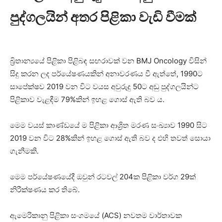
පුද්ගලයින් අතර පිළිකා වැඩි වීමක්
බ්‍රිතාන්‍යයේ පිළිකා පිළිබඳ සඟරාවක් වන BMJ Oncology විසින්
සිදු කරන ලද පර්යේෂණයකින් අනාවරණය වී ඇත්තේ, 1990ට
සාපේක්ෂව 2019 වන විට වයස අවුරුදු 50ට අඩු පුද්ගලයින්ට
පිළිකාව වැළඳීම 79%කින් ඉහළ ගොස් ඇති බව ය.
මෙම වයස් කාණ්ඩයේ ම පිළිකා ආශ්‍රිත මරණ සංඛ්‍යාව 1990 සිට
2019 වන විට 28%කින් ඉහළ ගොස් ඇති බව ද එහි තවත් සොයා
ගැනීමකි.
මෙම පර්යේෂණයේදී ඔවුන් රටවල් 204ක පිළිකා වර්ග 29ක්
නිරීක්ෂණය කර තිබේ.
ඇමෙරිකානු පිළිකා සංගමයේ (ACS) නවතම වාර්තාවක