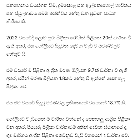
ජනගහනය වයස්ගත වීම, දුම්කොළ සහ ඇල්කොහොල් භාවිතය
සහ ස්ථුලභාවය මෙම තත්ත්වය හේතු වන ප්‍රධාන සාධක
කිහිපයකි.
2022 වසරේදී ලොව පුරා පිළිකා රෝගීන් මිලියන 20ක් වාර්තා වී
ඇති අතර, එය ගෝලීයව සිදුවන දෙවන වැඩි ම මරණවලට
හේතුව යි.
එම වසරේ ම පිළිකා ආශ්‍රිත මරණ මිලියන 9.7ක් වාර්තා වී ඇති
අතර, එයින් මරණ මිලියන 1.8කට හේතු වී ඇත්තේ පෙනහලු
පිළිකා වේ.
එය එම වසරේ සිදුවූ මරණවල ප්‍රතිශතයක් වශයෙන් 18.7%කි.
ගෝලීයව වැඩියෙන් ම වාර්තා වන්නේ ද පෙනහලු ආශ්‍රිත පිළිකා
වන අතර, පියයුරු පිළිකා වාර්තාවීම් අතින් දෙවන ස්ථානයේ ද,
ගුද මාර්ගය ආශ්‍රිත පිළිකා තෙවනුව වැඩි වශයෙන් ද වාර්තා වේ.