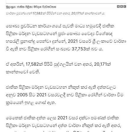
වාර්තා වූවන්ගෙන් 17,582ක් පිරිමින් වන අතර, 20,171ක් කාන්තාවන් ය.
සෞඛ්‍ය ප්‍රවර්ධන කාර්යාංශයේ පැවති මාධ්‍ය හමුවේදී ජාතික
පිළිකා මර්දන වැඩසටහනේ ප්‍රජා සෞඛ්‍ය වෛද්‍ය විශේෂඥ
හසරැලි ප්‍රනාන්දු පෙන්වා දුන්නේ, 2021 වසරේ ශ්‍රී ලංකාවේ වාර්තා
වී ඇති නව පිළිකා රෝගීන් සංඛ්‍යාව 37,753ක් බව ය.
ඒ අතරින්, 17,582ක් පිරිමි පුද්ගලයින් වන අතර, 20,171ක්
කාන්තාවෝ වෙති.
ජාතික පිළිකා මර්දන වැඩසටහන නිකුත් කර ඇති දත්තවලට
අනුව 2005 සිට 2021 වසරවලදී නව පිළිකා රෝගීන් වාර්තා වීම
ක්‍රමයෙන් ඉහළ ගොස් ඇත.
මෙතෙක් ජාතික දත්ත ලෙස 2021 වසර දක්වා පමණක් ජාතික
පිළිකා මර්දන වැඩසටහනේ දත්ත වාර්තා නිකුත් කර ඇති අතර,