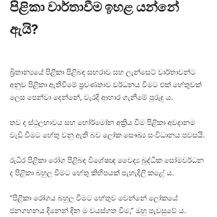
පිළිකා වාර්තාවීම ඉහළ යන්නේ
ඇයි?
බ්‍රිතාන්‍යයේ පිළිකා පිළිබඳ සඟරාව සහ ලැන්සෙට් වාර්තාවන්ට
අනුව පිළිකා ඇතිවීමේ ප්‍රවණතාව වර්ධනය වීමට එක් හේතුවක්
ලෙස පෙන්වා දෙන්නේ, වැරදි ආහාර ගැනීමේ පුරුදු ය.
තව ද ස්ථුලභාවය සහ හෝර්මෝන අක්‍රිය වීම පිළිකා අවදානම
වැඩි වීමට හේතු වනු ඇති බව ලෝක සෞඛ්‍ය සංවිධානය පවසයි.
රුධිර පිළිකා රෝග පිළිබඳ විශේෂඥ වෛද්‍ය බුද්ධික සෝමවර්ධන
ද පිළිකා බහුල වීමට හේතු කිහිපයක් පැහැදිලි කළේ ය.
“පිළිකා රෝගය බහුල වීමට හේතුව වෙන්නේ ලෝකයේ
ජනගහනය දිනෙන් දින ම වයස්ගත වීම,” ඔහු පැවසුවේ ය.