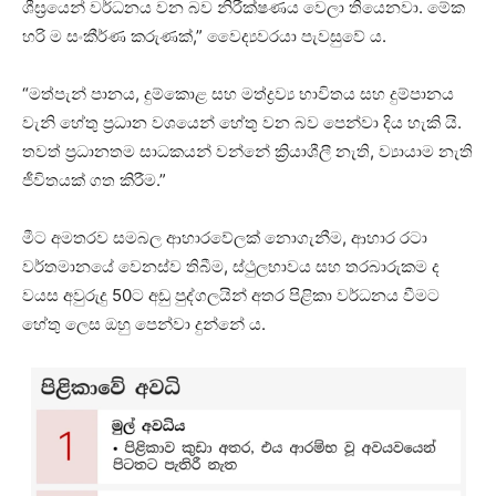
ශීඝ්‍රයෙන් වර්ධනය වන බව නිරීක්ෂණය වෙලා තියෙනවා. මේක
හරි ම සංකීර්ණ කරුණක්,” වෛද්‍යවරයා පැවසුවේ ය.
“මත්පැන් පානය, දුම්කොළ සහ මත්ද්‍රව්‍ය භාවිතය සහ දුම්පානය
වැනි හේතු ප්‍රධාන වශයෙන් හේතු වන බව පෙන්වා දිය හැකි යි.
තවත් ප්‍රධානතම සාධකයන් වන්නේ ක්‍රියාශීලී නැති, ව්‍යායාම නැති
ජීවිතයක් ගත කිරීම.”
මීට අමතරව සමබල ආහාරවේලක් නොගැනීම, ආහාර රටා
වර්තමානයේ වෙනස්ව තිබීම, ස්ථුලභාවය සහ තරබාරුකම ද
වයස අවුරුදු 50ට අඩු පුද්ගලයින් අතර පිළිකා වර්ධනය වීමට
හේතු ලෙස ඔහු පෙන්වා දුන්නේ ය.