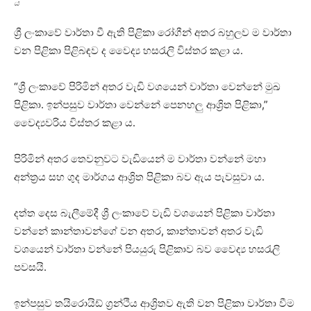
ය
ශ්‍රී ලංකාවේ වාර්තා වී ඇති පිළිකා රෝගීන් අතර බහුලව ම වාර්තා
වන පිළිකා පිළිබඳව ද වෛද්‍ය හසරැලි විස්තර කළා ය.
“ශ්‍රී ලංකාවේ පිරිමින් අතර වැඩි වශයෙන් වාර්තා වෙන්නේ මුඛ
පිළිකා. ඉන්පසුව වාර්තා වෙන්නේ පෙනහලු ආශ්‍රිත පිළිකා,”
වෛද්‍යවරිය විස්තර කළා ය.
පිරිමින් අතර තෙවනුවට වැඩියෙන් ම වාර්තා වන්නේ මහා
අන්ත්‍රය සහ ගුද මාර්ගය ආශ්‍රිත පිළිකා බව ඇය පැවසුවා ය.
දත්ත දෙස බැලීමේදී ශ්‍රී ලංකාවේ වැඩි වශයෙන් පිළිකා වාර්තා
වන්නේ කාන්තාවන්ගේ වන අතර, කාන්තාවන් අතර වැඩි
වශයෙන් වාර්තා වන්නේ පියයුරු පිළිකාව බව වෛද්‍ය හසරැලි
පවසයි.
ඉන්පසුව තයිරොයිඩ් ග්‍රන්ථිය ආශ්‍රිතව ඇති වන පිළිකා වාර්තා වීම