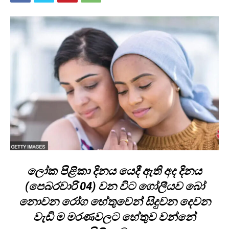
ලෝක පිළිකා දිනය යෙදී ඇති අද දිනය
(පෙබරවාරි 04) වන විට ගෝලීයව බෝ
නොවන රෝග හේතුවෙන් සිදුවන දෙවන
වැඩි ම මරණවලට හේතුව වන්නේ