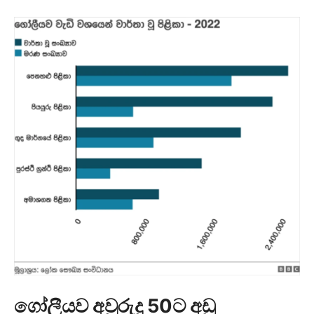
ගෝලීයව අවුරුදු 50ට අඩු