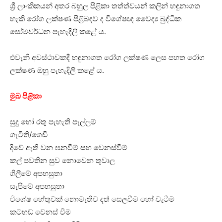
ශ්‍රී ලාංකිකයන් අතර බහුල පිළිකා තත්ත්වයන් කලින් හඳුනාගත
හැකි රෝග ලක්ෂණ පිළිබඳව ද විශේෂඥ වෛද්‍ය බුද්ධික
සෝමවර්ධන පැහැදිලි කළේ ය.
එවැනි අවස්ථාවකදී හඳුනාගත රෝග ලක්ෂණ ලෙස පහත රෝග
ලක්ෂණ ඔහු පැහැදිලි කළේ ය.
මුඛ පිළිකා
සුදු හෝ රතු පැහැති පැල්ලම්
ගැටිති/ගෙඩි
දිවේ ඇති වන ඝනවීම් සහ වෙනස්වීම්
කල් පවතින සුව නොවෙන තුවාල
ගිලීමේ අපහසුතා
සැපීමේ අපහසුතා
විශේෂ හේතුවක් නොමැතිව දත් සෙලවීම හෝ වැටීම
කටහඬ වෙනස් වීම