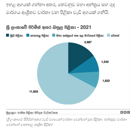
ඉහළ අගයක් ගන්නා අතර, තෙවනුව මහා අන්ත්‍රය සහ ගුද
මාර්ගය ආශ්‍රිතව වාර්තා වන පිළිකා වැඩි අගයක් ගනියි.
‘ශ්‍රී ලංකාවේ පිරිමින් අතර වැඩි වශයෙන් වාර්තා වෙන්නේ මුඛ පිළිකා. ඉන්පසුව වාර්තා
වෙන්නේ පෙනහලු ආශ්‍රිත පිළිකා’