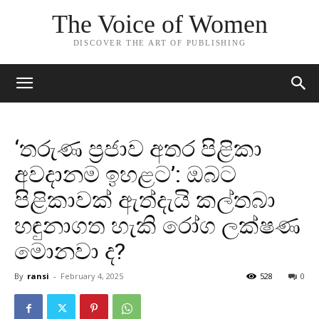
The Voice of Women
DISCOVER THE ART OF PUBLISHING
‘තරුණ ප්‍රජාව අතර පිළිකා
අවදානම ඉහළට’: ඔබට
පිළිකාවක් ඇත්දැයි කල්තබා
හඳුනාගත හැකි රෝග ලක්ෂණ
මොනවා ද?
By
ransi
-
February 4, 2025
528
0