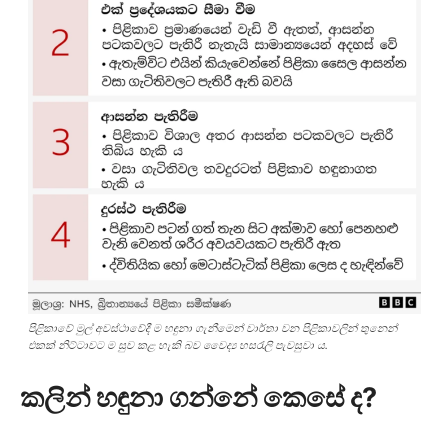
පිළිකාවේ මුල් අවස්ථාවේදී ම හඳුනා ගැනීමෙන් වාර්තා වන පිළිකාවලින් තුනෙන්
එකක් නිට්ටාවට ම සුව කළ හැකි බව වෛද්‍ය හසරැලි පැවසුවා ය.
කලින් හඳුනා ගන්නේ කෙසේ ද?