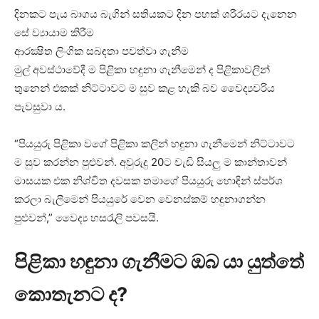
දිනකට පැය බාගය බැගින් සතියකට දින පහක් ශරීරයට දැනෙන
සේ ව්‍යායාම කිරීම
ආරක්‍ෂිත ලිංගික සබඳතා පවත්වා ගැනීම
මුල් අවස්ථාවේදී ම පිළිකා හඳුනා ගැනීමෙන් ද පිළිකාවලින්
තුනෙන් එකක් නිට්ටාවට ම සුව කළ හැකි බව වෛද්‍යවරිය
පැවසුවා ය.
“පියයුරු පිළිකා වගේ පිළිකා කලින් හඳුනා ගැනීමෙන් නිට්ටාවට
ම සුව කරන්න පුළුවන්. අවුරුදු 20ට වැඩි සියලු ම කාන්තාවන්
මාසයක එක නිශ්චිත දවසක තමාගේ පියයුරු හොඳින් ස්පර්ශ
කරලා බැලීමෙන් පියයුරේ වෙන වෙනස්කම් හඳුනාගන්න
පුළුවන්,” වෛද්‍ය හසරැලි පවසයි.
පිළිකා හඳුනා ගැනීමට ඔබ යා යුත්තේ
කොතැනට ද?