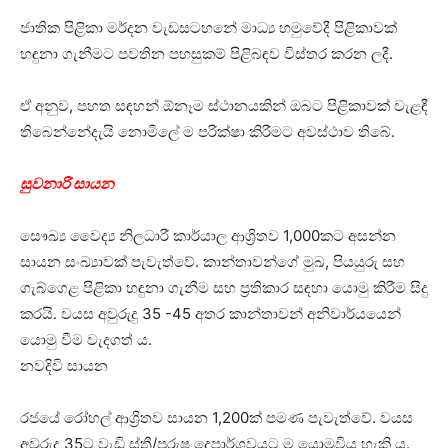
ජාතික පිළිකා මර්දන වැඩසටහනේ මාධ්‍ය හමුවේදී පිළිකාවක්
හඳුනා ගැනීමට පවතින පහසුකම් පිළිබඳව විස්තර කරන ලදී.
ඒ අනුව, පහත සඳහන් ඕනෑම ස්ථානයකින් ඔබට පිළිකාවක් වැළඳී
තිබෙන්නේදැයි නොමිලේ ම පරික්ෂා කිරීමට අවස්ථාව තිබේ.
සුවනාරි සායන
සෞඛ්‍ය වෛද්‍ය නිලධාරී කාර්යාල ආශ්‍රිතව 1,000කට අසන්න
සායන සංඛ්‍යාවක් පැවැත්වේ. කාන්තාවන්ගේ මුඛ, පියයුරු සහ
ගැබ්ගෙළ පිළිකා හඳුනා ගැනීම සහ ප්‍රතිකාර සඳහා යොමු කිරීම සිදු
කරයි. වයස අවුරුදු 35 -45 අතර කාන්තාවන් අනිවාර්යයෙන්
යොමු වීම වැදගත් ය.
නවදිවි සායන
රජයේ රෝහල් ආශ්‍රිතව සායන 1,200ක් පමණ පැවැත්වේ. වයස
අවුරුදු 35ට වැඩි ස්ත්‍රී/පුරුෂ දෙපාර්ශවයට ම යොමුවිය හැකි ය.