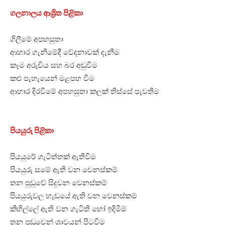
ගලනාලය ආශ්‍රිත පිළිකා
ගිලීමේ අපහසුතා
ආහාර ගැනීමේදී වේදනාවක් දැනීම
කෑම අරුචිය සහ බර අඩුවීම
කළු පැහැයෙන් මළපහ වීම
ආහාර දිරවීමේ අපහසුතා කලක් තිස්සේ පැවතීම
පියයුරු පිළිකා
පියයුරේ ගැටිත්තක් ඇතිවීම
පියයුරු සමේ ඇති වන වෙනස්කම්
තන පුඩුවේ සිදුවන වෙනස්කම්
පියයුරුවල හැඩයේ ඇති වන වෙනස්කම්
කිහිල්ලේ ඇති වන ගැටිති හෝ ඉදිමීම්
තන පුඩුවෙන් ශ්‍රාවයන් පිටවීම