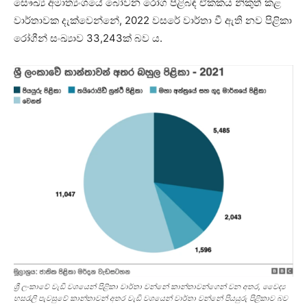
සෞඛ්‍ය අමාත්‍යංශයේ බෝවන රෝග පිළිබඳ ඒකකය නිකුත් කළ
වාර්තාවක දැක්වෙන්නේ, 2022 වසරේ වාර්තා වී ඇති නව පිළිකා
රෝගීන් සංඛ්‍යාව 33,243ක් බව ය.
ශ්‍රී ලංකාවේ වැඩි වශයෙන් පිළිකා වාර්තා වන්නේ කාන්තාවන්ගෙන් වන අතර, වෛද්‍ය
හසරැලි පැවසුවේ කාන්තාවන් අතර වැඩි වශයෙන් වාර්තා වන්නේ පියයුරු පිළිකාව බව