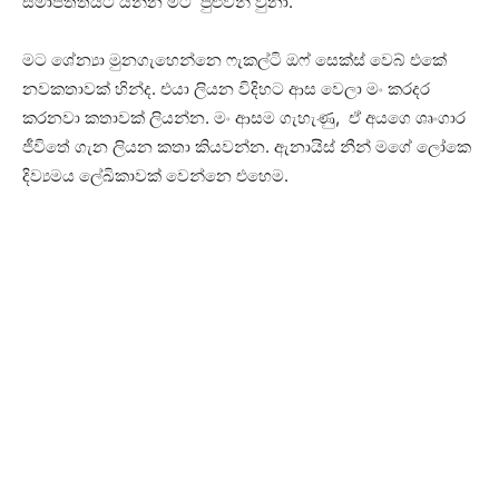
සමාපත්තියට යන්න මට පුළුවන් වුනා.
මට ‍ශේන්‍යා මුනගැහෙන්නෙ ෆැකල්ටි ‍ඔෆ් සෙක්ස් වෙබ් එකේ
නවකතාවක් හින්ද. එයා ලියන විදිහට ආස වෙලා මං කරදර
කරනවා කතාවක් ලියන්න. මං ආසම ගැහැණු, ඒ අයගෙ ශෘංගාර
ජීවිතේ ගැන ලියන කතා කියවන්න. ඇනායිස් නීන් මගේ ලෝකෙ
දිව්‍යමය ලේඛිකාවක් වෙන්නෙ එහෙම.