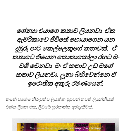
ශේන්‍යා එයාගෙ කතාව ලියනවා. ඒක
ඇමරිකාවෙ ජීවිතේ හොයාගෙන යන
දුඹුරු පාට කෙල්ලෙකුගේ කතාවක්. ඒ
කතාවෙ තියෙන කොකාකෝලා රහට මං
වශී වෙනවා. මං ඒ කතාව උඩ මගේ
කතාව ලියනවා. ලූනා බිහිවෙන්නෙ ඒ
ඉරොතික අකුරු රමණයෙන්.
තමන් වගේම නිරුවත්ව ලියන්න පුළුවන් තවත් ලියන්නියක්
එක්ක ලියන එක, ලිවීමේ සුරතාන්ත අත්දැකීමක්.