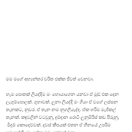
මම මගේ අභ්‍යන්තර චරිත එක්ක ජීවත් වෙනවා.
හැම පොතක් ලියද්දිම මං හොයාගෙන යනවා ඒ මූඩ් එක දෙන
ලැගුම්පොලක්. ගුහාවක්. ලූනා ලියද්දි මං ගියා ඒ වගේ ලස්සන
තැනකට, නුවර. ඒ තැන නම නුගලියැද්ද. ඒක හරිම මැජිකල්
තැනක්. කඳුවලින් වටවුනු, දුම්දාන රොටි ලුනුමිරිස් කඩ පිරුනු,
මීදුම් කොදෙව්වක්. දවස් කීපයක් එතන ඒ හීනයේ උපරිම