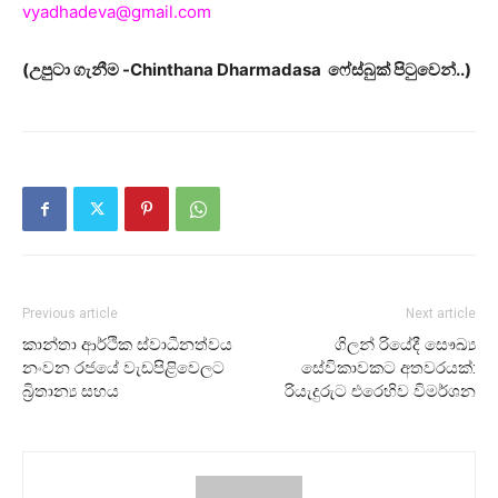
vyadhadeva@gmail.com
(උපුටා ගැනීම -Chinthana Dharmadasa ෆේස්බුක් පිටුවෙන්..)
Previous article
Next article
කාන්තා ආර්ථික ස්වාධීනත්වය
ගිලන් රියේදී සෞඛ්‍ය
නංවන රජයේ වැඩපිළිවෙලට
සේවිකාවකට අතවරයක්:
බ්‍රිතාන්‍ය සහය
රියැදුරුට එරෙහිව විමර්ශන