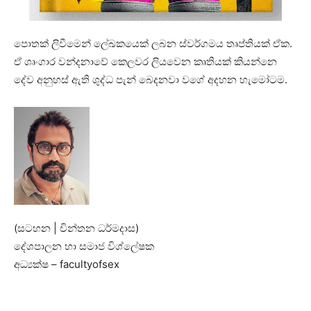
පොතක් ලිවීමෙන් ලේඛකයෙක් ලබන ස්වර්ගමය තෘප්තියක් ඒක.
ඒ ශෘංගාර වන්දනාවේ කෙලවර ලියවෙන කෘතියක් කියන්නෙ
දේව අනුහස් ඇති ශුද්ධ පැන් බෙදනවා වගේ අදහන හැමෝටම.
(සටහන | චින්තන ධර්මදාස)
දේශපාලන හා සමාජ විශ්ලේෂක
අධ්‍යක්ෂ – facultyofsex