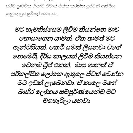
හරිම ප්‍රාථමික නිසාම ඒවාත් එක්ක කරන්න පුළුවන් ආත්මීය
ගනුදෙනුව සුවිසල් වෙනවා.
මට හැමතිස්සෙම ලිවීම කියන්නෙ මාව
හොයාගෙන යාමක්. ඒක තාමත් මට
ෆැන්ටසියක්. කෙටි යමක් ලියනවා වගේ
නෙමෙයි, දීර්ඝ කාලයක් ලිවීම කියන්නෙ
වෙනම ට්‍රිප් එකක්. මාස ගානක් ඒ
පරිකල්පිත ලෝකෙ ඇතුලෙ ජීවත් වෙන්න
මට ඉඩක් ලැබෙනවා. ඒ කාලෙ මගේ
බාහිර ලෝකය සම්පූර්ණයෙන්ම මට
මගහැරිලා යනවා.