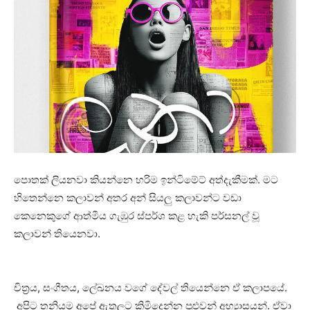
පොතක් ලියනවා කියන්නෙ හරිම ඉන්ටිමේට් අත්දැකීමක්. මට
හිතෙන්නෙ කලාවන් අතර අන් සියලු කලාවන්ට වඩා
කෙනෙකුගේ ආත්මීය ගැඹුර ස්පර්ශ කළ හැකි පර්සනල් වූ
කලාවන් තියෙනවා.
චිත්‍රය, සංගීතය, ලේඛනය වගේ දේවල් තියෙන්නෙ ඒ කලාපයේ.
අපිට තනියම අපේ ඇතුලට කිමිදෙන්න පුළුවන් අභ්‍යාසයන්. ඒවා