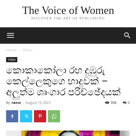
The Voice of Women
DISCOVER THE ART OF PUBLISHING
Home
Video
Video
කොකාකෝලා රහ දුඹුරු
කෙල්ලෙකුගෙ හාදුවක් –
අලුත්ම ශෘංගාර පරිච්ඡේදයක්
By
ransi
-
August 15, 2025
336
0