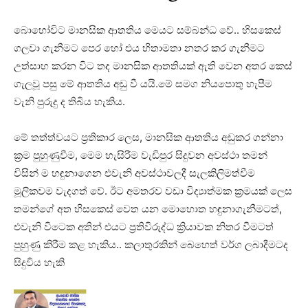
බොහෝවිට මානසික ආතතිය මෙයට සම්බන්ධ වේ.. හිසකෙස්
ගලවා ගැනීමට පෙර හෝ එය හිතාමතා නතර කර ගැනීමට
උත්සාහ කරන විට තද මානසික ආතතියක් ඇති වෙන අතර කෙස්
ගැලවූ පසු මේ ආතතිය අඩු වී යයි.මේ සමග නියපොතු හැපීම
වැනි පුරුදු ද තිබිය හැකිය.
මේ තත්ත්වයට ප්‍රතිකාර ලෙස, මානසික ආතතිය අඩුකර ගන්නා
ක්‍රම පුහුණුවීම, මෙම හැසිරීම වැඩිපුර සිදුවන අවස්ථා තමන්
විසින් ම හඳුනාගෙන එවැනි අවස්ථාවලදී සැලකිලිමත්වීම
මූලිකවම වැදගත් වේ. ඊට අමතරව වඩා විද්‍යාත්මක ක්‍රමයක් ලෙස
තමන්ගේ අත හිසකෙස් වෙත යන මොහොත හඳුනාගැනීමටත්,
එවැනි විටෙක අතින් එයට ප්‍රතිවිරුද්ධ ක්‍රියාවක නිතර වීමටත්
පුහුණු කිරීම කළ හැකිය.. කලාතුරකින් බෙහෙත් වර්ග ලබාදීමටද
සිදුවිය හැකි