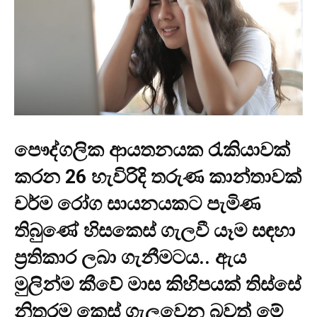
පෞද්ගලික ආයතනයක රැකියාවක්
කරන 26 හැවිරිදි තරුණ කාන්තාවක්
චර්ම රෝග සායනයකට පැමිණ
තිබුණේ හිසකෙස් ගැලවී යෑම සඳහා
ප්‍රතිකාර ලබා ගැනීමටය.. ඇය
මුලින්ම කීවේ මාස කිහිපයක් තිස්සේ
නිතරම කෙස් ගැලවෙන බවත් මේ