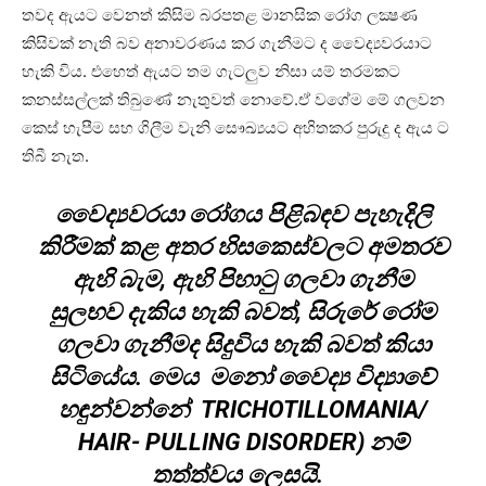
තවද ඇයට වෙනත් කිසිම බරපතළ මානසික රෝග ලක්‍ෂණ
කිසිවක් නැති බව අනාවරණය කර ගැනීමට ද වෛද්‍යවරයාට
හැකි විය. එහෙත් ඇයට තම ගැටලුව නිසා යම් තරමකට
කනස්සල්ලක් තිබුණේ නැතුවත් නොවේ.ඒ වගේම මේ ගලවන
කෙස් හැපීම සහ ගිලීම වැනි සෞඛ්‍යයට අහිතකර පුරුදු ද ඇය ට
තිබී නැත.
වෛද්‍යවරයා රෝගය පිළිබඳව පැහැදිලි
කිරීමක් කළ අතර හිසකෙස්වලට අමතරව
ඇහි බැම, ඇහි පිහාටු ගලවා ගැනීම
සුලභව දැකිය හැකි බවත්, සිරුරේ රෝම
ගලවා ගැනීමද සිදුවිය හැකි බවත් කියා
සිටියේය. මෙය මනෝ වෛද්‍ය විද්‍යාවේ
හඳුන්වන්නේ TRICHOTILLOMANIA/
HAIR- PULLING DISORDER) නම්
තත්ත්වය ලෙසයි.