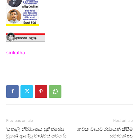
sirikatha
Previous article
Next article
‘සකාලි’ නිර්මාණය ප්‍රතික්ෂේප
නවක වදයට රජයෙන් කිසිම
වුණේ ආණ්ඩු මාරුවත් සමග යි
සමාවක් නෑ