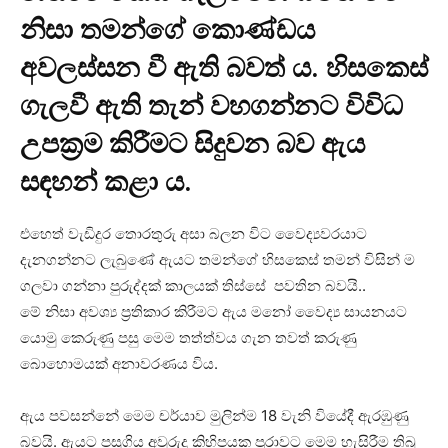
නිසා තමන්ගේ කොණ්ඩය
අවලස්සන වී ඇති බවත් ය. හිසකෙස්
ගැලවී ඇති තැන් වහගන්නට විවිධ
උපක්‍රම කිරීමට සිදුවන බව ඇය
සඳහන් කළා ය.
එහෙත් වැඩිදුර තොරතුරු අසා බලන විට වෛද්‍යවරයාට
දැනගන්නට ලැබුණේ ඇයට තමන්ගේ හිසකෙස් තමන් විසින් ම
ගලවා ගන්නා පුරුද්දක් කාලයක් තිස්සේ පවතින බවයි..
මේ නිසා අවශ්‍ය ප්‍රතිකාර කිරීමට ඇය මනෝ වෛද්‍ය සායනයට
යොමු කෙරුණු පසු මෙම තත්ත්වය ගැන තවත් කරුණු
බොහොමයක් අනාවරණය විය.
ඇය පවසන්නේ මෙම චර්යාව මුලින්ම 18 වැනි වියේදී ඇරඹුණු
බවයි. ඇයට පසුගිය අවුරුදු කිහිපයක පුරාවට මෙම හැසිරීම තිබූ