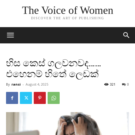
The Voice of Women
DISCOVER THE ART OF PUBLISHING
හිස කෙස් ගලවනවද……
එහෙනම් හිතේ ලෙඩක්
By
ransi
-
August 4, 2025
321
0