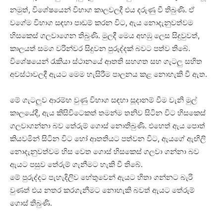
නමුත්, විශේෂයෙන් විභාග කාලවලදී එය දරුණු වී තිබුණි. ඒ
වගේම විභාග සඳහා පාඩම් කරන විට, ඇය නොදැනුවත්වම
හිසකෙස් ගලවාගෙන තිබුණි. මුලදී මෙය අහඹු ලෙස සිදුවුවත්,
කාලයත් සමග වරින්වර සිදුවන පුරුද්දක් බවට පත්ව තිබේ.
විශේෂයෙන් රැකියා ස්ථානයේ ආතති සහගත සහ ගැටලු සහිත
අවස්ථාවලදී ඇයට මෙම හැසිරීම පාලනය කළ නොහැකි වී ඇත.
මේ ගැටලුව ආරම්භ වුණු විභාග සඳහා සූදානම් වීම වැනි මුල්
කාලයේදී, ඇය කිසිවිටෙකත් තමන්ම තනිව සිටින විට හිසකෙස්
ගලවාගන්නා බව තේරුම් ගොස් නොතිබුණි. එහෙත් ඇය පොත්
කියවමින් සිටින විට හෝ ආතතියට පත්වන විට, ඇයගේ ඇඟිලි
නොදැනුවත්වම හිස වෙත ගොස් හිසකෙස් ගලවා ගන්නා බව
ඇයට පසුව තේරුම් ගැනීමට හැකි වී තිබේ.
මේ පුරුද්දට පැහැදිලිව හේතුවෙන් ඇයට හිතා ගන්නට බැරි
වුණත් එය නතර කරගැනීමට නොහැකි බවත් ඇයට තේරුම්
ගොස් තිබුණි.