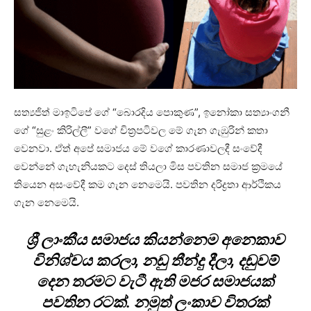
සත්‍යජිත් මාඉටිපේ ගේ “බොරදිය පොකුණ”, ඉනෝකා සත්‍යාංගනී
ගේ “සුළං කිරිල්ලී” වගේ චිත්‍රපටිවල මේ ගැන ගැඹුරින් කතා
වෙනවා. ඒත් අපේ සමාජය මේ වගේ කාරණාවලදී සංවේදී
වෙන්නේ ගැහැනියකට දෙස් තියලා මිස පවතින සමාජ ක්‍රමයේ
තියෙන අසංවේදී කම ගැන නෙමෙයි. පවතින දරිද්‍රතා ආර්ථිකය
ගැන නෙමෙයි.
ශ්‍රී ලාංකීය සමාජය කියන්නෙම අනෙකාව
විනිශ්චය කරලා, නඩු තීන්දු දීලා, දඬුවම්
දෙන තරමට වැටී ඇති මජර සමාජයක්
පවතින රටක්. නමුත් ලංකාව විතරක්