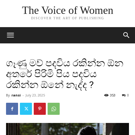
The Voice of Women
DISCOVER THE ART OF PUBLISHING
ගෑණු මව් පදවිය රකින්න ඕන
අතරේ පිරිමි පිය පදවිය
රකින්න ඕනේ නැද්ද ?
By
ransi
-
July 23, 2025
353
0