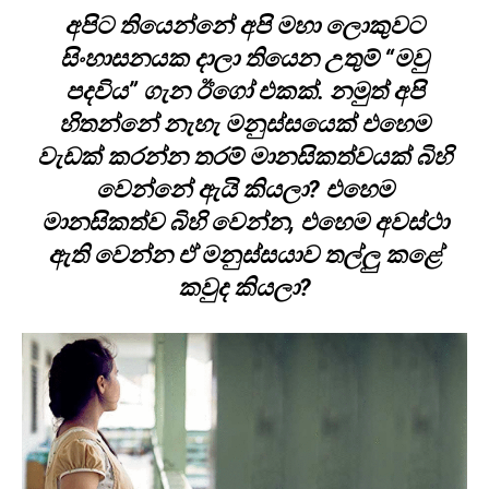
අපිට තියෙන්නේ අපි මහා ලොකුවට
සිංහාසනයක දාලා තියෙන උතුම් “මවු
පදවිය” ගැන ඊගෝ එකක්. නමුත් අපි
හිතන්නේ නැහැ මනුස්සයෙක් එහෙම
වැඩක් කරන්න තරම් මානසිකත්වයක් බිහි
වෙන්නේ ඇයි කියලා? එහෙම
මානසිකත්ව බිහි වෙන්න, එහෙම අවස්ථා
ඇති වෙන්න ඒ මනුස්සයාව තල්ලු කළේ
කවුද කියලා?