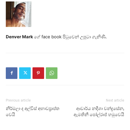
Denver Mark
ගේ face book පිටුවෙන් උපුටා ගැනිණි.
Previous article
Next article
නිර්මලා ද අල්විස් අභාවප්‍රාප්ත
ආචාර්ය නදීශා චන්ද්‍රසේන,
වෙයි
ඇමතිනී පෝල්රාජ් හමුවෙයි