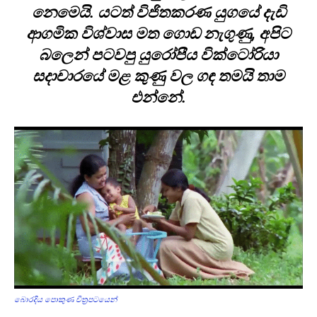
නෙමෙයි. යටත් විජිතකරණ යුගයේ දැඩි
ආගමික විශ්වාස මත ගොඩ නැගුණු, අපිට
බලෙන් පටවපු යුරෝපීය වික්ටෝරියා
සදාචාරයේ මළ කුණු වල ගඳ තමයි තාම
එන්නේ.
බොරදිය පොකුණ චිත්‍රපටයෙන්