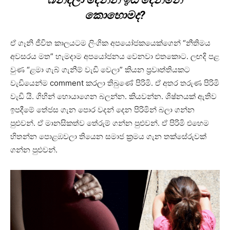
කොහොමද?
ඒ ගෑනි ජීවිත කාලයටම ලිංගික අපයෝජකයෙක්ගෙන් “නීතිමය
අවසරය මත” හැමදාම අපයෝජනය වෙනවා එතකොට. ලඟදි පළ
වුණ “ළමා ගැබ් ගැනීම් වැඩි වෙලා” කියන ප්‍රවෘත්තියකට
වැඩියෙන්ම comment කරලා තිබුණේ පිරිමි. ඒ අතර තරුණ පිරිමි
වැඩි යි. ගිහින් හොයාගෙන බලන්න. කියවන්න. ශිෂ්නයක් ඇතිව
ඉපදීමේ තේජස ගැන පොර වදන් දෙන පිරිමින් බලා ගන්න
පුළුවන්. ඒ මානසිකත්ව තේරුම් ගන්න පුළුවන්. ඒ පිරිමි එහෙම
හිතන්න පොළඹවලා තියෙන සමාජ ක්‍රමය ගැන තක්සේරුවක්
ගන්න පුළුවන්.