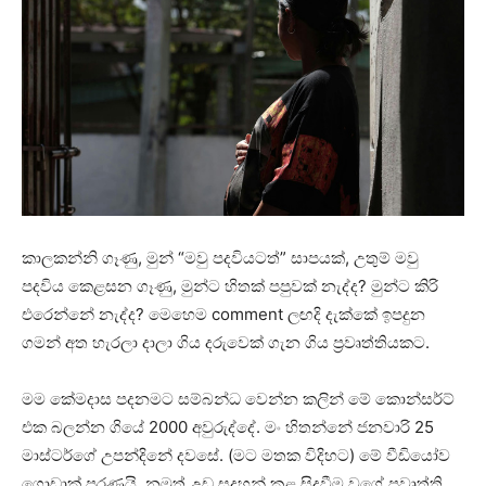
කාලකන්නි ගෑණු, මුන් “මවු පදවියටත්” සාපයක්, උතුම් මවු
පදවිය කෙළසන ගෑණු, මුන්ට හිතක් පපුවක් නැද්ද? මුන්ට කිරි
එරෙන්නේ නැද්ද? මෙහෙම comment ලඟදි දැක්කේ ඉපදුන
ගමන් අත හැරලා දාලා ගිය දරුවෙක් ගැන ගිය ප්‍රවෘත්තියකට.
මම කේමදාස පදනමට සම්බන්ධ වෙන්න කලින් මේ කොන්සර්ට්
එක බලන්න ගියේ 2000 අවුරුද්දේ. මං හිතන්නේ ජනවාරි 25
මාස්ටර්ගේ උපන්දිනේ දවසේ. (මට මතක විදිහට) මේ වීඩියෝව
ගොඩාක් පරණයි. නමුත් උඩ සදහන් කළ සිදුවීම වගේ ප්‍රවෘත්ති