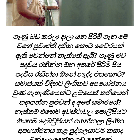
ගෑණු බඩ කරලා දාලා යන පිරිමි ගැන මේ
වගේ ප්‍රවෘත්ති දකින කොට වෛරයක්
ඇති වෙන්නේ නැත්තේ ඇයි? ගෑණු මව්
පදවිය රකින්න ඕන අතරේ පිරිමි පිය
පදවිය රකින්න ඕනේ නැද්ද එතකොට?
සමාජයක් විදිහට ලිංගිකව අපයෝජනය
වුණ ගැහැණියෙක්ට ළමයෙක් තනියෙන්
හදාගන්න පුළුවන් ද අපේ සමාජයේ?
නැත්තම් එහෙම අවස්ථාවල පොලිසියට
ගියහම දෙමවුපියන් ගෙන්නලා ලිංගික
අපයෝජනය කළ පුද්ගලයාටම කසාද
බන්දලා දෙන්න ඉඩ දෙන්නේ