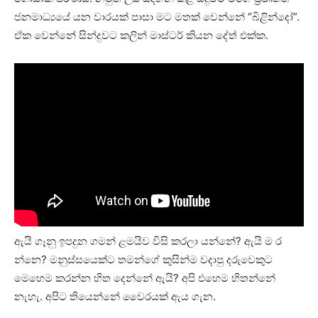
ජනමාධ්‍යයේ යන වාරයක් පාසා මට මතක් වෙන්නේ “බිළින්දෝ”.
ඒක වෙන්නේ සින්දුවට කලින් මාස්ටර් කියන දේත් එක්ක.
ඇයි ගෑනු ඉපදුන ගමන් ළමයිව විසි කරලා යන්නේ? ඇයි ම ර
න්නෙ? මනුස්සයෙක්ට තමන්ගේ කුසින්ම වදාපු දරුවෙකුට
මෙහෙම කරන්න හිත දෙන්නේ ඇයි? අපි එහෙම හිතන්නේ
නැහැ. අපිට තියෙන්නේ වෛරයක් ඇය ගැන.