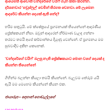
ආයෙමත් ආවොත් චන්දරේගේ වයිෆ් ගැන කතා කරන්න.
දර්ශනවාර ‘හවුස්ෆුල්‘ වෙමින් තිරගත වෙනවා. මේ ලැබෙන
ආදරේට කියන්න දෙයක් ඇති නේද?
හරිම සතුටුයි. මේ ක්ෂේත්‍රයේ ප්‍රගමනයක් තියෙන්නේ ආදරණීය
ප්‍රේක්ෂකයන් නිසා. ඔවුන් ආදරෙන් නිර්මාණ වැලඳ ගන්නා
තරමට තමයි අපේ කර්මාන්තය දියුණු වෙන්නේ. ඒ ප්‍රගමනය මම
සුබවාදීව දකින කෙනෙක්.
‘චන්දරේගේ වයිෆ්‘ බලපු නැති ප්‍රේක්ෂකයාට මොන වගේ දෙයක් ද
කියන්න තියෙන්නේ
ගිහින්ම බලන්න කියලා තමයි කියන්නේ. බැලුවම තේරුම් යයි
ඇයි මම මෙහෙම කියන්නේ කියන එක.
ජායාරූප – දෙහාන් ගොඩැල්ලගේ
rasanduna