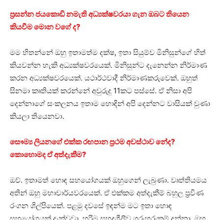
ප්‍රසන්න ජයකොඩි නමැති අධ්‍යක්ෂවරයා ගැන ඔබට තියෙන
කියවීම මොන වගේ ද?
මම හිතන්නේ ඔහු ඉතාමත්ම දක්ෂ, ඉතා සියුම්ව මිනිසුන්ගේ හිත්
කියවන්න හැකි අධ්‍යක්ෂවරයෙක්. මිනිසුන්ට දැනෙන්න නිර්මාණ
කරන අධ්‍යක්ෂවරයෙක්. යථාර්ථවාදී නිර්මාණකරුවෙක්. ඔහුත්
සිනමා කෘතියක් කරන්නේ අවුරුදු 11කට පස්සේ. ඒ නිසා අපි
දෙන්නාගේ සංකලනය ඉතාම හොඳින් අපි දෙන්නට වාසියක් වුණා
කියලා තියෙනවා.
සෞම්‍ය ලියනගේ එක්ක රඟපාන ප්‍රථම අවස්ථාව නේද?
කොහොමද ඒ අත්දැකීම?
ඔව්. ඉතාමත් හොඳ සහයෝගයක් ඔහුගෙන් ලැබුණා. වෘත්තියමය
අතින් ඔහු මහාචාර්යවරයෙක්. ඒ එක්කම අත්දැකීම් බහුල ප්‍රවීණ
රංගන ශිල්පියෙක්. පළමු දවසේ ඉඳන්ම මට ඉතා හොඳ
සහයෝගයක් දැක්වුවා. හරිම සුහදශීලීව ගුරුහරුකම් දුන්නා. ඔහු