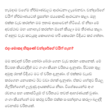
හැමදාම වගේම නිර්මාණවලට ආරාධනා ලැබෙනවා. චන්දරේගේ
වයිෆ් නිර්මාණයටත් ප්‍රසන්න ජයකොඩි ආරාධනා කළා. ඔහු
එක්ක වැඩ කරන්න මම ඉතාම ආසාවෙන් හිටියේ. ඒ නිසා මේ
අවස්ථාව මඟ නොහැර කරන්න ඕනේ කියලා මම තීරණය කළා.
ඒ අනුව වැඩ කටයුතු කොහොම හරි කෙරෙන විදියට කර ගත්තා.
එදා මොකද හිතුණේ චන්දරේගේ වයිෆ් ගැන?
මම කවදත් චරිත තෝරා බේරා ගෙන වැඩ කරන කෙනෙක්. මේ
පිටපත කියවද්දීත් මට ගංගා කියන චරිතය දැනුණා. පිටපත තුළ
අමුතු රහක් විදියට මට ඒ චරිත දැනුණා. ඒ එක්කම වැඩේ
කරගෙන යනකොට ඊට වඩා රහක් දැනුණා. ඒකට හේතුව සියලු
ශිල්පීන්ගෙන් ලැබුණු දායකත්වය නිසා. විශේෂයෙන්ම අංග
රචනය සහ කොස්ටියුම් ඒ චරිතයට තවත් ආභරණයක් වුණා.
ගංගා කියන්නේ මම කරපු චරිත එක්ක සංසන්දනය කරලා බලද්දී
වෙනස්ම චරිතයක්.