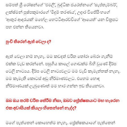
සම්පත් ශ්‍රී රෝෂන්ගේ ‘එමලි‘, බුද්ධික ජයරත්නගේ ‘සැප්තැම්බර්‘,
ලක්ෂ්මන් පුෂ්පකුමාරගේ ‘මිදුම් තරණය‘, උදාර විජේසිංහගේ
‘ආතුර ආදරයක්‘ මහේල හෙට්ටිආරච්චිගේ ‘ආයෙත්‘ යන චිත්‍රපට
පහ එන්න තියෙනවා.
පුංචි තිරෙන් ඈත් වෙලා ද?
ඈත් වෙලා නම් නැහැ. මම කවදත් චරිත තෝරා බේරා ගැනීම්
එක්ක වැඩ කරන්නේ. පසුගිය කාලේ ගොඩක්ම බිහි වුණේ දීර්ඝ
ටෙලි නාට්‍යය. දීර්ඝ ටෙලි නාට්‍යවලට මම වැඩි කැමැත්තක් නැහැ.
මම කැමැති කොටස් අඩු නිර්මාණවලට. එහෙම හොඳ
නිර්මාණයක් ලැබුණොත් මම භාර ගන්න ඉඩ තියෙනවා.
ඔබ ඔය තරම් චරිත තේරීම නිසා, ඔබව ප්‍රේක්ෂකයාට මඟ හැරෙන
එක අවාසියක් කියලා හිතෙන්නේ නැද්ද?
මගේ පැත්තෙන් කොහෙත්ම නැහැ. ප්‍රේක්ෂකයාගේ පැත්තෙන්