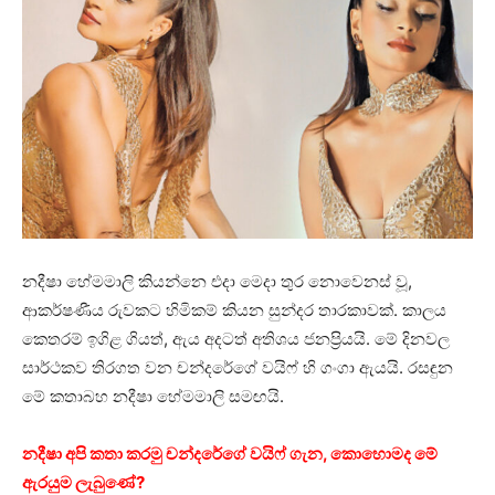
නදීෂා හේමමාලි කියන්නෙ එදා මෙදා තුර නොවෙනස් වූ,
ආකර්ෂණීය රුවකට හිමිකම් කියන සුන්දර තාරකාවක්. කාලය
කෙතරම් ඉගිළ ගියත්, ඇය අදටත් අතිශය ජනප්‍රියයි. මේ දිනවල
සාර්ථකව තිරගත වන චන්දරේගේ වයිෆ් හි ගංගා ඇයයි. රසඳුන
මේ කතාබහ නදීෂා හේමමාලි සමඟයි.
නදීෂා අපි කතා කරමු චන්දරේගේ වයිෆ් ගැන, කොහොමද මේ
ඇරයුම ලැබුණේ?