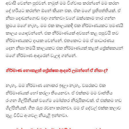
අවාසි වෙන්න පුළුවන්. නමුත් මම විශ්වාස කරන්නේ මම කරන
දේ හරියට කරන්න ඕනේ කියන එක. ඒක මගේ ප්‍රතිපත්තියක්. ඒ
නිසා දොඩන්ගොඩ බදා ගන්නවා වගේ ඔක්කොම භාර ගන්න
ක්‍රමය මගේ නැහැ. මම එක කාලයකදී එක නිර්මාණයකට පමණයි
කාලය යොදවන්නේ. එක නිර්මාණයක් අවසන් කළ පසුවයි තව
නිර්මාණයකට දායක වෙන්නේ. එතකොට මම ඒ සාධාරණය
දෙන නිසා තමයි කාලයකට එක නිර්මාණයක් කළත් ප්‍රේක්ෂකයන්
මගේ නිර්මාණ ආදරෙන් වැලඳ ගන්නේ.
නිර්මාණ නොකළත් ප්‍රේක්ෂක ආදරේ ලබන්නේ ඒ නිසා ද?
නැහැ. මම නිර්මාණ නොකර ඉඳලා නැහැ. වසරකට එක
නිර්මාණයක් හෝ කරලා තියෙනවා. ඒ එක්කම මම වෘත්තීය
රංගන ශිල්පිනියක් වගේම මෝස්‌තර නිරූපිකාවක්. ඒ එක්කම හඬ
ශිල්පිනියක්. ගීත රූප රචනා කරනවා. මම ඒ දේවල් එක්ක කලාව
තුළ විවිධ අංශවල නියැළී ඉන්නවා.‍