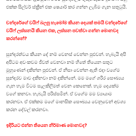
එක්ක සිල්වර් ස්ක්‍රීන් එක ෂෙයාර් කර ගන්න ලැබීම ගැන සතුටුයි.
චන්දරේගේ වයිෆ් බලපු හැමෝම කියන දෙයක් තමයි චන්දරේගේ
වයිෆ් ලස්සනයි කියන එක, ලස්සන පවත්වා ගන්න මොනවද
කරන්නේ?
සුන්දරත්වය කියන දේ නම් වෙනස් වෙන්න පුළුවන්. හැබැයි අපි
අපිටම අවංකවම ජීවත් වෙනවා නම් හිතේ තියෙන සතුට
මුහුණෙන් දකින්න පුළුවන්. ඒ නිසා වෙන්න ඇති එදා වගේම
සුන්දරව මාව දකිනවා නම් දකින්නේ. මම මගේ ශරීර සෞඛ්‍යය
ගැන හැම විටම සැලකිලිමත් වෙන කෙනෙක්. හැම දෙයක්ම
වගේ කනවා. හැබැයි පරිස්සමින්. ඒ වගේම මම ව්‍යායාම
කරනවා. ඒ එක්කම මගේ මානසික සෞඛ්‍යය වෙනුවෙන් අවශ්‍ය
කරන දේවල් කරනවා.
ඉදිරියට එන්න තියෙන නිර්මාණ මොනවද?