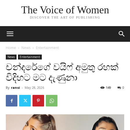
The Voice of Women
DISCOVER THE ART OF PUBLISHING
Home
News
Entertainment
News
Entertainment
චන්දරේගේ වයිෆ් අමුතු රහක්
විදිහට මට දැණුනා
By
ransi
-
May 28, 2026
149
0