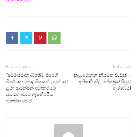
Previous article
Next article
“අටමස්ථානාධිපතිට එරෙහි
කැළඹෙන්න නියමිත වැඩක් –
විමර්ශන පොලිසියෙන් ඉවත් කර
අභිසාරි නිල ෆේස්බුක් පිටුව
ළමා ආරක්ෂක අධිකාරයට
ඇරඹෙයි!
පවරන බවට ඇමතිවරිය
සහතික වෙයි