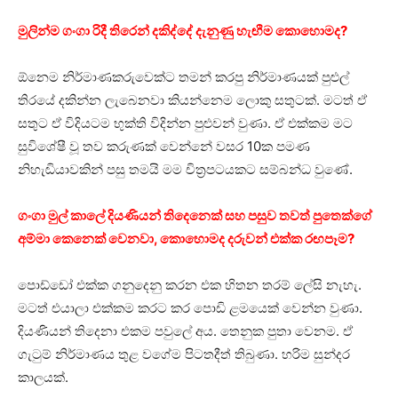
මුලින්ම ගංගා රිදී තිරෙන් දකිද්දේ දැනුණු හැඟීම කොහොමද?
ඕනෙම නිර්මාණකරුවෙක්ට තමන් කරපු නිර්මාණයක් පුළුල්
තිරයේ දකින්න ලැබෙනවා කියන්නෙම ලොකු සතුටක්. මටත් ඒ
සතුට ඒ විදියටම භුක්ති විදින්න පුළුවන් වුණා. ඒ එක්කම මට
සුවිශේෂී වූ තව කරුණක් වෙන්නේ වසර 10ක පමණ
නිහැඬියාවකින් පසු තමයි මම චිත්‍රපටයකට සම්බන්ධ වුණේ.
ගංගා මුල් කාලේ දියණියන් තිදෙනෙක් සහ පසුව තවත් පුතෙක්ගේ
අම්මා කෙනෙක් වෙනවා, කොහොමද දරුවන් එක්ක රඟපෑම?
පොඩ්ඩෝ එක්ක ගනුදෙනු කරන එක හිතන තරම් ලේසි නැහැ.
මටත් එයාලා එක්කම කරට කර පොඩි ළමයෙක් වෙන්න වුණා.
දියණියන් තිදෙනා එකම පවුලේ අය. තෙනුක පුතා වෙනම. ඒ
ගැටුම් නිර්මාණය තුළ වගේම පිටතදීත් තිබුණා. හරිම සුන්දර
කාලයක්.