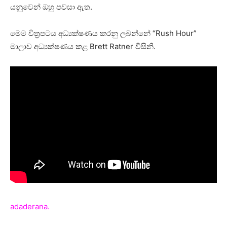
යනුවෙන් ඔහු පවසා ඇත.
මෙම චිත්‍රපටය අධ්‍යක්ෂණය කරනු ලබන්නේ “Rush Hour”
මාලාව අධ්‍යක්ෂණය කළ Brett Ratner විසිනි.
adaderana.