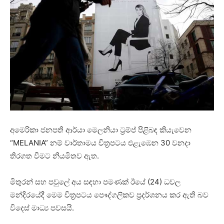
අමෙරිකා ජනපති ආර්යා මෙලනියා ට්‍රම්ප් පිළිබඳ කියැවෙන
“MELANIA” නම් වාර්තාමය චිත්‍රපටය එළැඹෙන 30 වනදා
තිරගත වීමට නියමිතව ඇත.
මිතුරන් සහ පවුලේ අය සඳහා පමණක් ඊයේ (24) ධවල
මන්දිරයේදී මෙම චිත්‍රපටය පෞද්ගලිකව ප්‍රදර්ශනය කර ඇති බව
විදෙස් මාධ්‍ය පවසයි.