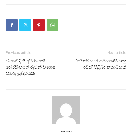
Previous article
Next article
රංගවේදිනී අයිරාංගනී
‘අමන්ඩාගේ සයිකෝසියානු
සේරසිංහගේ රුවින් විශේෂ
දවස්’ පිළිබඳ කතාබහක්
සමරු මුද්දරයක්
ransi