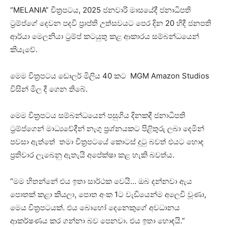
“MELANIA” චිත්‍රපටය, 2025 ජනවාරි මාසයේදී ජනාධිපති
ට්‍රම්ප්ගේ දෙවන පදවි ප්‍රාප්ති උත්සවයට පෙර දින 20 හිදී ජනපති
ආර්යා මෙලනියා ට්‍රම්ප් කටයුතු කළ ආකාරය සම්බන්ධයෙන්
කියැවේ.
මෙම චිත්‍රපටය ඩොලර් මිලිය 40 කට MGM Amazon Studios
විසින් මිල දී ගෙන තිබේ.
මෙම චිත්‍රපටය සම්බන්ධයෙන් පසුගිය දිනකදී ජනාධිපති
ට්‍රම්ප්ගෙන් මාධ්‍යවේදීන් නැගු ප්‍රශ්නයකට පිළිතුරු ලබා දෙමින්
පවසා ඇත්තේ තමා චිත්‍රපටයේ කොටස් දුටු බවත් එයට හොඳ
ප්‍රතිචාර ලැබෙනු ඇතැයි අපේක්ෂා කළ හැකි බවත්ය.
“මම හිතන්නේ එය ඉතා සාර්ථක වෙයි… ඔබ දන්නවා ඇය
පොතක් කළා කියලා, පොත අංක 1ට වැඩියෙන්ම අලෙවි වූණා,
මෙය චිත්‍රපටයක්. එය බොහෝ දෙනෙකුගේ අවධානය
ආකර්ෂණය කර ගන්නා බව පෙනවා. එය ඉතා හොඳයි.”