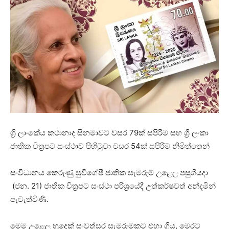
ශ්‍රී ලාංකේය කථානාද සිනමාවට වසර 79ක් සපිරීම සහ ශ්‍රී ලංකා
ජාතික චිත්‍රපට සංස්ථාව පිහිටුවා වසර 54ක් සපිරීම නිමිත්තෙන්
සංවිධානය කෙරුණු සුවිශේෂී ජාතික සැමරුම් උළෙල පසුගියදා
(ජන. 21) ජාතික චිත්‍රපට සංස්ථා පරිශ්‍රයේදී උත්කර්ෂවත් අන්දමින්
පැවැත්විණි.
මෙම උළෙල හුදෙක් සංවත්සර සැමරුමකට එහා ගිය, මෙරට