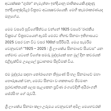
අධ්‍යක්ෂක “ගුප්ත” නැමැත්තා ඉන්දියානු ජාතිකයෙකි.දකුණු
ඉන්දියානු(දමිළ) චිත්‍රපට අධ්‍යක්‍ෂවරයෙකි. මෙහි කැමරාකරණයද
ඔහුගේය.
මෙම වසරේ සුවිශේෂීත්වය වන්නේ 1925 වසරේ ‘රාජකීය
වික්‍රමය’ චිත්‍රපටයෙන් ඇරඹි මෙරට නිහඬ සිනමා ඉතිහාසයට
2025 වසර වන විට වසර 100ක් සපිරීමයි. මෙය සැමරීම
වෙනුවෙන් “1925 – 2025 : ශ්‍රී ලාංකේය සිනමාවේ සියවස” යන
තේමාව යටතේ විශේෂ සමරු මුද්දරයක් සහ මුල් දින කවරයක්
එළිදැක්වීම උළෙලේ ප්‍රධානතම සිදුවීමක් විය.
එම මුද්දරය සඳහා තෝරාගෙන තිබුණේ සිංහල සිනමාවේ මහා
පෞරුෂයක් වන, මෙරට සිනමා වංශකතාවේ ජීවමාන
පුරාවෘත්තයක් ලෙස සැලකෙන ප්‍රවීණ රංගවේදිනී අයිරාංගනී
සේරසිංහ ගේ රුවයි.
ශ්‍රී ලාංකේය සිනමා කලා උරුමය වෙනුවෙන් අමිල මෙහෙවරක්