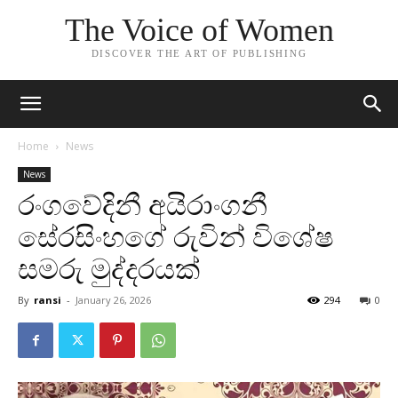
The Voice of Women
DISCOVER THE ART OF PUBLISHING
Home
News
News
රංගවේදිනී අයිරාංගනී
සේරසිංහගේ රුවින් විශේෂ
සමරු මුද්දරයක්
By
ransi
-
January 26, 2026
294
0