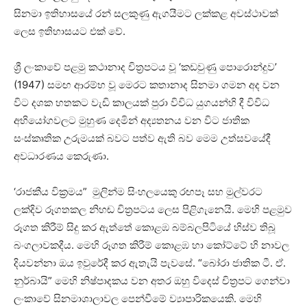
සිනමා ඉතිහාසයේ රන් සලකුණු ඇගයීමට ලක්කළ අවස්ථාවක්
ලෙස ඉතිහාසයට එක් වේ.
ශ්‍රී ලංකාවේ පළමු කථානාද චිත්‍රපටය වූ ‘කඩවුණු පොරොන්දුව’
(1947) සමඟ ආරම්භ වූ මෙරට කතානාද සිනමා ගමන අද වන
විට දශක හතකට වැඩි කාලයක් පුරා විවිධ යුගයන්හි දී විවිධ
අභියෝගවලට මුහුණ දෙමින් අද්‍යතනය වන විට ජාතික
සංස්කෘතික උරුමයක් බවට පත්ව ඇති බව මෙම උත්සවයේදී
අවධාරණය කෙරුණා.
‘රාජකීය වික්‍රමය” මුලින්ම සිංහලයෙකු රඟපෑ සහ මුල්වරට
ලක්දිව රූගතකල නිහඬ චිත්‍රපටය ලෙස පිළිගැනෙයි. මෙහි පළමුව
රූගත කිරීම් සිදු කර ඇත්තේ කොළඹ බම්බලපිටියේ හිස්‌ව තිබූ
බංගලාවකදීය. මෙහි රූගත කිරීම් කොළඹ හා කෝට්‌ටේ හි නාවල
දියවන්නා ඔය ඉවුරේදී කර ඇතැයි පැවසේ. “බෝරා ජාතික ටී. ඒ.
නුර්බායි” මෙහි නිෂ්පාදකය වන අතර ඔහු විදෙස් චිත්‍රපට ගෙන්වා
ලංකාවේ සිනමාශාලාවල පෙන්වීමේ ව්‍යාපාරිකයෙකි. මෙහි