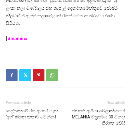
ආරියරත්න මද සහභාගී වූවාය. රාජ්‍ය සිනමා අනුමණ්ඩලය, ශ්‍රී
ලංකා කලා මණ්ඩලය සහ තැපැල් දෙපාර්තමේන්තුවේ ජ්‍යෙෂ්ඨ
නිලධාරීන් ඇතුළු කලාකරුවන් රැසක් මෙම අවස්ථාවට එක්ව
සිටියහ.
|
dinamina
Previous article
Next article
යාල්පානමේ රස ආහාර ගැන
ජනපති ආර්යා මෙලානියාගේ
‘අභී’ කියන කතාව මෙන්න!
MELANIA චිත්‍රපටය 30 වනදා
තිරගත වෙයි