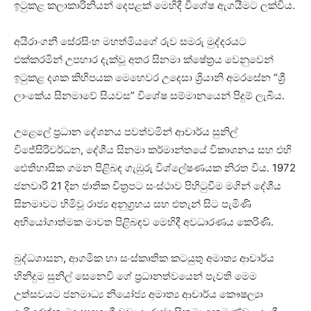
ඉටුකළ කලාකාරිනියන් දෙපළක් මෙහිදී විශේෂ ඇගයීමට ලක්විය.
අයිරාංගනී සේරසිංහ මහත්මියගේ රුව සමරු මුද්දරයට
එක්කරමින් උපහාර දැක්වූ අතර සිනමා ක්ෂේත්‍රය වෙනුවෙන්
ඉටුකළ දශක කිහිපයක මෙහෙවර උදෙසා ශ්‍රියානි අමරසේන “ශ්‍රී
ලාංකේය සිනමාවේ සියවස” විශේෂ සම්මානයෙන් පිදුම් ලැබීය.
උළෙලේ ප්‍රධාන දේශනය පවත්වමින් ආචාර්ය සුනිල්
විජේසිරිවර්ධන, දේශීය සිනමා කර්මාන්තයේ විකාශනය සහ එහි
ඓතිහාසික ගමන පිළිබඳ ගැඹුරු විශ්ලේෂණයක නිරත විය. 1972
ජනවාරි 21 දින ජාතික චිත්‍රපට සංස්ථාව පිහිටුවීම මගින් දේශීය
සිනමාවට හිමිවූ රාජ්‍ය අනුග්‍රහය සහ එතැන් සිට පැමිණි
අභියෝගාත්මක මාවත පිළිබඳව මෙහිදී අවධාරණය කෙරිණි.
බුද්ධශාසන, ආගමික හා සංස්කෘතික කටයුතු අමාත්‍ය ආචාර්ය
හිනිදුම සුනිල් සෙනෙවි ගේ ප්‍රධානත්වයෙන් පැවති මෙම
උත්සවයට ජනමාධ්‍ය නියෝජ්‍ය අමාත්‍ය ආචාර්ය කෞෂල්‍යා