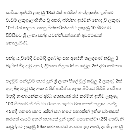
සාඩියා අක්ටර් ලකුණු 18ක් රැස් කරමින් බංග්ලාදේශ ඉනිමේ
වැඩිම ලකුණුලාභිනිය වූ අතර, ෆර්ජනා ඉස්මින් නොදැවී ලකුණු
10ක් රැස් කළාය. සෙසු පිතිකාරිනියන්ට ලකුණු 10 සීමාවට
පිවිසීමට ශ්‍රී ලංකා පන්දු යවන්නියන්ගෙන් අවස්ථාවක්
නොලැබිණි.
පන්දු යැවීමේදී චමෝදි ප්‍රබෝදා සහ අසේනි තලගුණේ කඩුලු 3
බැගින් බිඳ දැමූ අතර, ලිමංසා තිලකරත්න කඩුලු 2ක් දවා ගත්තාය.
පළමුව පන්දුවට පහර දුන් ශ්‍රී ලංකා පිලේ මුල් කඩුලු 2 ලකුණු 2ක්
තුළ බිඳ වැටුණද අංක 4 පිතිකාරිනිය ලෙස පිටියට පිවිසි නායිකා
මනුදි නානායක්කාර අර්ධ ශතකයක් රැස් කරමින් ඉනිම ලකුණු
100 සීමාවෙන් එපිටට රැගෙන යෑමට මඟ සකස් කළාය. පන්දු
45කදී හතරේ පහර 5කින් සහ හයේ පහරකින් ඉනිම වර්ණවත්
කරගත් ඇයට අනගි සහායක් දුන් දහමි සෙනෙත්මා (25) තෙවැනි
කඩුල්ලට ලකුණු 59ක සබඳතාවක් ගොඩනැඟූ අතර, දහමි ලකුණු