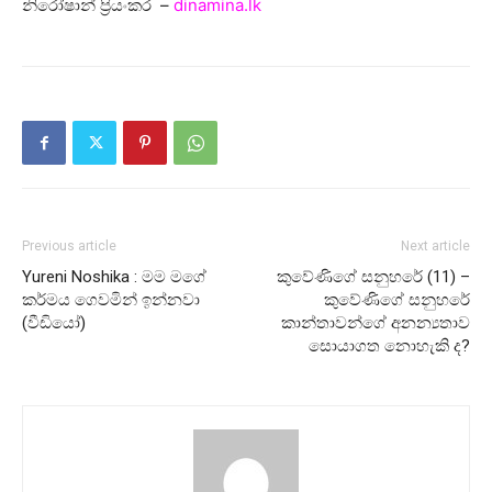
නිරෝෂාන් ප්‍රියංකර –
dinamina.lk
Previous article
Next article
Yureni Noshika : මම මගේ
කුවේණිගේ සනුහරේ (11) –
කර්මය ගෙවමින් ඉන්නවා
කුවේණිගේ සනුහරේ
(වීඩියෝ)
කාන්තාවන්ගේ අනන්‍යතාව
සොයාගත නොහැකි ද?