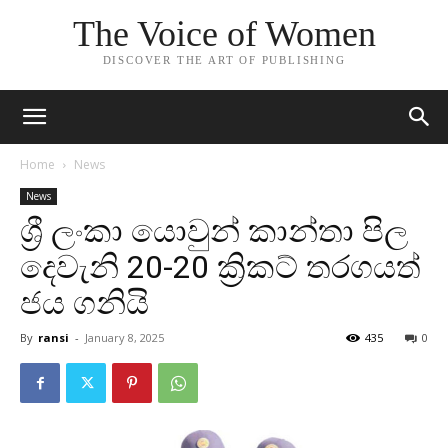
The Voice of Women
DISCOVER THE ART OF PUBLISHING
Home
News
News
ශ්‍රී ලංකා යොවුන් කාන්තා පිල
දෙවැනි 20-20 ක්‍රිකට් තරගයත්
ජය ගනියි
By
ransi
-
January 8, 2025
435
0