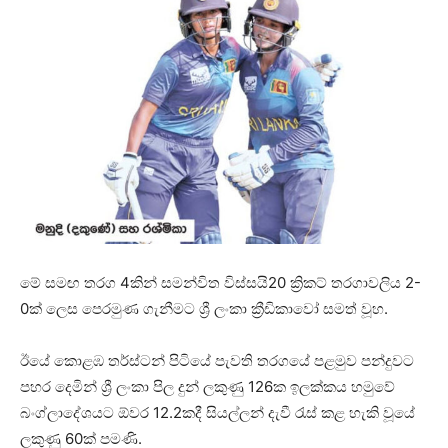
මේ සමඟ තරග 4කින් සමන්විත විස්සයි20 ක්‍රිකට් තරගාවලිය 2-
0ක් ලෙස පෙරමුණ ගැනීමට ශ්‍රී ලංකා ක්‍රීඩිකාවෝ සමත් වූහ.
ඊයේ කොළඹ තර්ස්ටන් පිටියේ පැවති තරගයේ පළමුව පන්දුවට
පහර දෙමින් ශ්‍රී ලංකා පිල දුන් ලකුණු 126ක ඉලක්කය හමුවේ
බංග්ලාදේශයට ඕවර 12.2කදී සියල්ලන් දැවී රැස් කළ හැකි වූයේ
ලකුණු 60ක් පමණි.