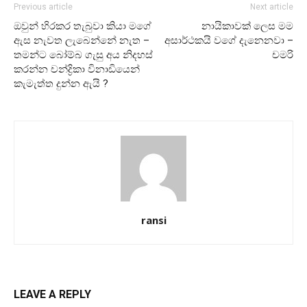
Previous article
Next article
ඔවුන් හිරකර තැබුවා කියා මගේ
නායිකාවක් ලෙස මම
ඇස නැවත ලැබෙන්නේ නැත –
අසාර්ථකයි වගේ දැනෙනවා –
තමන්ට බෝම්බ ගැසු අය නිදහස්
චමරි
කරන්න චන්ද්‍රිකා විනාඩියෙන්
කැමැත්ත දුන්න ඇයි ?
ransi
LEAVE A REPLY