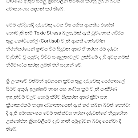
ධාරණය ඇතුළු සියලු ක්‍රියාවලින් තීරණය කරනු ලබන බවත්
අමාත්‍යාංශය සඳහන් කර තිබේ.
මෙම අවදියේදී දරුවෙකු වෙත විෂ සහිත ආතතිය එසේත්
නොමැති නම් Toxic Stress බලපෑමක් ඇති වුවහොත් ශරීරය
තුළ කෝටිසෝල් (Cortisol) වැනි ආතති හෝමෝන
නිරන්තරයෙන් ශ්‍රාවය වීම සිදුවන අතර ඒ හරහා එම දරුවා
වැඩිහිටි වූ පසුවද විවිධ සංකූලතාවලට ලක්වීමේ දැඩි අවදානමක්
නිර්මාණය කරනු ලබත් එහි සඳහන් වේ.
ශ්‍රී ලංකාවේ වත්මන් අධ්‍යාපන ක්‍රමය තුළ දරුවෙකු පෙරපාසලේ
සිටම අකුරු ඉලක්කම් භාෂා සහ ගණිත ක්‍රම වැනි සංකීර්ණ
ඉගැන්වීම් වලට යොමු කිරීම සිදුකරන අතර ක්‍රීඩා සහ
ක්‍රියාකාරකම් පාදක අධ්‍යාපනයෙන් ඈත් කර තබන බවත් පෙන්වා
දී ඇති අමාත්‍යාංශය මෙම තත්ත්වය හරහා දරුවන්ගේ නියුරෝන
උත්තේජන ක්‍රියාවලියට දැඩි හානි පමුණුවන බවද පෙන්වා දී
තිබේ.