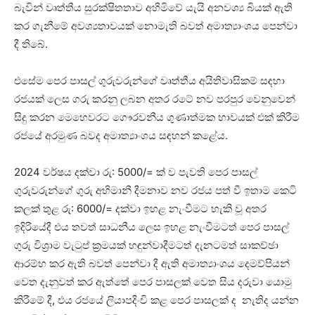
බැවින් වෘත්තීය සුරක්ෂිතතාව අහිමිවේ යැයි අනවශ්‍ය බියක් ඇති
කර ගැනීමේ අවශ්‍යතාවයක් නොමැති බවත් අමාත්‍යාංශය පෙන්වා
දී තිබේ.
එසේම පෙර පාසල් ගුරුවරුන්ගේ වෘත්තීය අයිතිවාසිකම් සඳහා
රජයක් ලෙස ගරු කරනු ලබන අතර රටේ නව පරපුර වෙනුවෙන්
සිදු කරන මෙහෙවරට ගෞරවනීය ගුණාත්මක භාවයක් එක් කිරීම
රජයේ අරමුණ බවද අමාත්‍යාංශය සඳහන් කළේය.
2024 වර්ෂය දක්වා රු: 5000/= ක් ව පැවති පෙර පාසල්
ගුරුවරුන්ගේ ගුරු අභිමානී දීමනාව නව රජය පත් වී ඉතාම කෙටි
කලක් තුළ රු: 6000/= දක්වා ඉහළ නැංවීමට හැකි වූ අතර
ඉදිරියේදී එය තවත් සාධනීය ලෙස ඉහළ නැංවීමටත් පෙර පාසල්
ගුරු විශ්‍රාම වැටුප් ක්‍රමයක් හඳුන්වාදීමටත් දැනටමත් සාකච්ඡා
ආරම්භ කර ඇති බවත් පෙන්වා දී ඇති අමාත්‍යාංශය දෙමව්පියන්
වෙත දැනුවත් කර ඇත්තේ පෙර පාසලක් වෙත සිය දරුවා යොමු
කිරීමේ දී, එය රජයේ ලියාපදිංචි කළ පෙර පාසලක් ද නැතිද යන්න