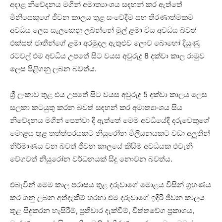
අදාළ නිවේදනය මගින් අමාත්‍යාංශය සඳහන් කර ඇත්තේ
මිනිසෙකුගේ ජීවන කාලය තුළ සංවේදීම සහ තීරණාත්මකම
අවධිය ලෙස සැලකෙනු ලබන්නේ මුල් ළමා විය අවධිය බවත්
එක්සත් ජාතීන්ගේ ළමා අරමුදල ඇතුළුව ලොව බොහෝ දියුණු
රටවල් එම අවධිය උපතේ සිට වයස අවුරුදු 8 දක්වා කාල රාමුව
ලෙස පිළිගනු ලබන බවත්ය.
ශ්‍රී ලංකාව තුළ එය උපතේ සිට වයස අවුරුදු 5 දක්වා කාලය ලෙස
සලකා කටයුතු කරන බවත් සඳහන් කර අමාත්‍යාංශය සිය
නිවේදනය මගින් පෙන්වා දී ඇත්තේ මෙම අවධියේදී දරුවෙකුගේ
මොළය තුළ තත්ත්පරයකට නියුරෝන මිලියනයකට වඩා අලුතින්
නිර්මාණය වන බවත් ජීවන කාලයේ කිසිම අවධියක එවැනි
වේගවත් නියුරෝන වර්ධනයක් සිදු නොවන බවත්ය.
එබැවින් මෙම කාල පරාසය තුළ දරුවාගේ මොළය විසින් ග්‍රහණය
කර ගනු ලබන අත්දැකීම් හරහා එම දරුවාගේ ඉදිරි ජීවන කාලය
තුළ සිදුකරන හැසිරීම්, ප්‍රතිචාර දැක්වීම්, චිත්තවේග ප්‍රකාශය,