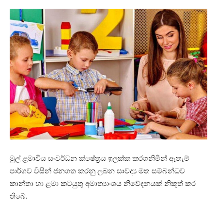
මුල් ළමාවිය සංවර්ධන ක්ෂේත්‍රය ඉලක්ක කරගනිමින් ඇතැම්
පාර්ශව විසින් ජනගත කරනු ලබන සාවද්‍ය මත සම්බන්ධව
කාන්තා හා ළමා කටයුතු අමාත්‍යාංශය නිවේදනයක් නිකුත් කර
තිබේ.