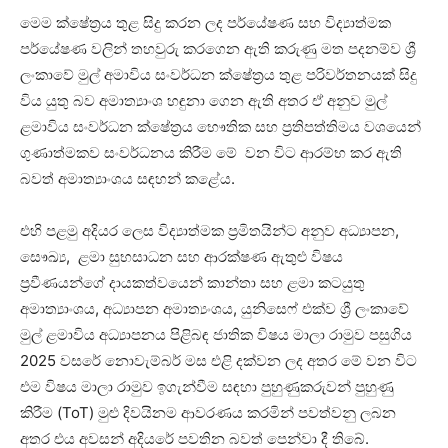
මෙම ක්ෂේත්‍රය තුළ සිදු කරන ලද පර්යේෂණ සහ විද්‍යාත්මක
පර්යේෂණ වලින් තහවුරු කරගෙන ඇති කරුණු මත පදනම්ව ශ්‍රී
ලංකාවේ මුල් අමාවිය සංවර්ධන ක්ෂේත්‍රය තුළ පරිවර්තනයක් සිදු
විය යුතු බව අමාත්‍යාංශ හඳුනා ගෙන ඇති අතර ඒ අනුව මුල්
ළමාවිය සංවර්ධන ක්ෂේත්‍රය භෞතික සහ ප්‍රතිපත්තිමය වශයෙන්
ගුණාත්මකව සංවර්ධනය කිරීම මේ වන විට ආරම්භ කර ඇති
බවත් අමාත්‍යාංශය සඳහන් කළේය.
එහි පළමු අදියර ලෙස විද්‍යාත්මක ප්‍රමිතයින්ට අනුව අධ්‍යාපන,
සෞඛ්‍ය, ළමා සුභසාධන සහ ආරක්ෂණ ඇතුළු විෂය
ප්‍රවීණයන්ගේ දායකත්වයෙන් කාන්තා සහ ළමා කටයුතු
අමාත්‍යාංශය, අධ්‍යාපන අමාත්‍යංශය, යුනිසෙෆ් එක්ව ශ්‍රී ලංකාවේ
මුල් ළමාවිය අධ්‍යාපනය පිළිබඳ ජාතික විෂය මාලා රාමුව පසුගිය
2025 වසරේ නොවැම්බර් මස එළි දක්වන ලද අතර මේ වන විට
එම විෂය මාලා රාමුව ඉගැන්වීම සඳහා පුහුණුකරුවන් පුහුණු
කිරීම (ToT) මුළු දිවයිනම ආවරණය කරමින් පවත්වනු ලබන
අතර එය අවසන් අදියරේ පවතින බවත් පෙන්වා දී තිබේ.