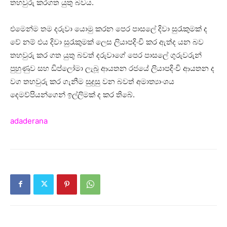
තහවුරු කරගත යුතු බවය.
එමෙන්ම තම දරුවා යොමු කරන පෙර පාසලේ දිවා සුරැකුමක් ද
වේ නම් එය දිවා සුරැකුමක් ලෙස ලියාපදිංචි කර ඇත්ද යන බව
තහවුරු කර ගත යුතු බවත් දරුවාගේ පෙර පාසලේ ගුරුවරුන්
පුහුණුව සහ ඩිප්ලෝමා ලැබූ ආයතන රජයේ ලියාපදිංචි ආයතන ද
වග තහවුරු කර ගැනීම සුදුසු වන බවත් අමාත්‍යාංශය
දෙමව්පියන්ගෙන් ඉල්ලිමක් ද කර තිබේ.
adaderana