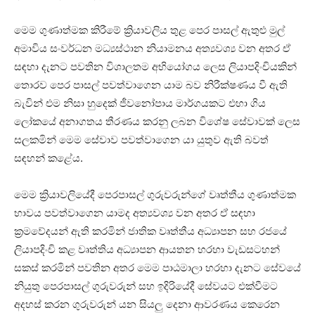
මෙම ගුණාත්මක කිරීමේ ක්‍රියාවලිය තුළ පෙර පාසල් ඇතුළු මුල්
අමාවිය සංවර්ධන මධ්‍යස්ථාන නියාමනය අත්‍යවශ්‍ය වන අතර ඒ
සඳහා දැනට පවතින විශාලතම අභියෝගය ලෙස ලියාපදිංචියකින්
තොරව පෙර පාසල් පවත්වාගෙන යාම බව නිරීක්ෂණය වී ඇති
බැවින් එම නිසා හුදෙක් ජීවනෝපාය මාර්ගයකට එහා ගිය
ලෝකයේ අනාගතය තීරණය කරනු ලබන විශේෂ සේවාවක් ලෙස
සලකමින් මෙම සේවාව පවත්වාගෙන යා යුතුව ඇති බවත්
සඳහන් කළේය.
මෙම ක්‍රියාවලියේදී පෙරපාසල් ගුරුවරුන්ගේ වෘත්තීය ගුණාත්මක
භාවය පවත්වාගෙන යාමද අත්‍යවශ්‍ය වන අතර ඒ සඳහා
ක්‍රමවේදයන් ඇති කරමින් ජාතික වෘත්තීය අධ්‍යාපන සහ රජයේ
ලියාපදිංචි කළ වෘත්තිය අධ්‍යාපන ආයතන හරහා වැඩසටහන්
සකස් කරමින් පවතින අතර මෙම පාඨමාලා හරහා දැනට සේවයේ
නියුතු පෙරපාසල් ගුරුවරුන් සහ ඉදිරියේදී සේවයට එක්වීමට
අදහස් කරන ගුරුවරුන් යන සියලු දෙනා ආවරණය කෙරෙන