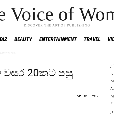
e Voice of Wo
DISCOVER THE ART OF PUBLISHING
BIZ
BEAUTY
ENTERTAINMENT
TRAVEL
VI
ාත්‍යවරියක්?
Ju
 වසර 20කට පසු
J
M
Ap
130
0
M
F
Ja