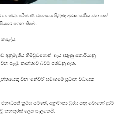
ු හා මධ්‍ය පරිමාණ ව්‍යවසාය පිළිබඳ අමාත්‍යවරිය වන හන්
ග් පියවර ගෙන තිබේ.
ය කළේය.
වේ අනුමැතිය හිමිවුවහොත්, ඇය දකුණු කොරියානු
පත්වන පළමු කාන්තාව බවට පත්වනු ඇත.
වැන්තයෙකු වන ‘නේවර්’ සමාගමේ ප්‍රධාන විධායක
ාධිපති ක්‍රමය යටතේ, අග්‍රාමාත්‍ය ධුරය යනු බොහෝ දුරට
ා වූ තනතුරක් ලෙස සැලකෙයි.