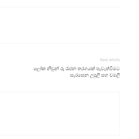
Next article
ලෝක නිවුන් රූ රැජන තරගයක් පැවැත්වීමට
සැරසෙන උපුලී සහ චමලී