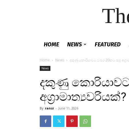
Th
HOME
NEWS
FEATURED
Home
News
දකුණු කොරියාවට වසර 20කට පසු අග්‍රාම
News
දකුණු කොරියාවට
අග්‍රාමාත්‍යවරියක්?
By
ransi
-
June 11, 2026