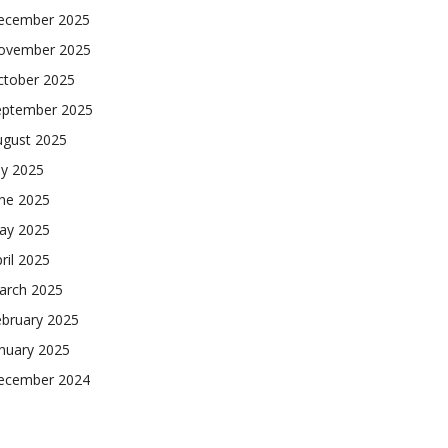
ecember 2025
ovember 2025
ctober 2025
eptember 2025
ugust 2025
ly 2025
une 2025
ay 2025
ril 2025
arch 2025
ebruary 2025
nuary 2025
ecember 2024