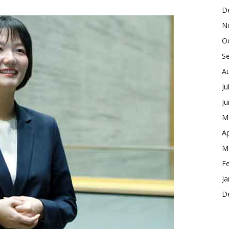
D
N
O
S
A
Ju
J
M
Ap
M
F
Ja
D