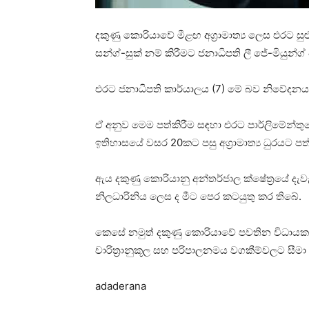
දකුණු කොරියාවේ මීළඟ අග්‍රාමාත්‍ය ලෙස එරට සුළ
සන්ග්-සුක් නම් කිරීමට ජනාධිපති ලී ජේ-මියුන්
එරට ජනාධිපති කාර්යාලය (7) මේ බව නිවේදන
ඒ අනුව මෙම පත්කිරීම සඳහා එරට පාර්ලිමේන්තු
ඉතිහාසයේ වසර 20කට පසු අග්‍රාමාත්‍ය ධුරයට 
ඇය දකුණු කොරියානු අන්තර්ජාල ක්ෂේත්‍රයේ දැ
නිලධාරිනිය ලෙස ද මීට පෙර කටයුතු කර තිබේ.
කෙසේ නමුත් දකුණු කොරියාවේ පවතින විධායක ජන
චාරිත්‍රානුකූල සහ පරිපාලනමය වගකීම්වලට සීම
adaderana