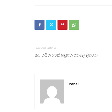
Previous article
කට හඬින් රටක් හඳුනන ශ්‍යාමලි ලීවේරා
ransi