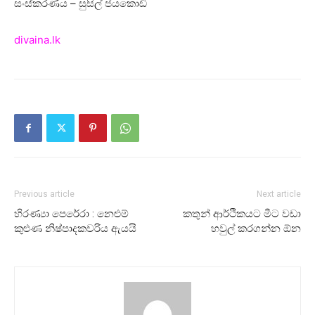
සංස්කරණය – සුසිල් ජයකොඩි
divaina.lk
Previous article
Next article
හිරණ්‍යා පෙරේරා : නෙළුම්
කතුන් ආර්ථිකයට මීට වඩා
කුළුණ නිෂ්පාදකවරිය ඇයයි
හවුල් කරගන්න ඕන