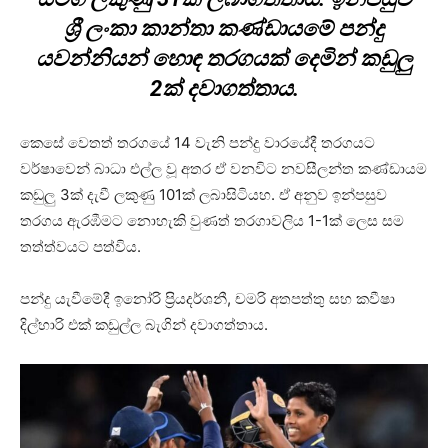
ශ්‍රී ලංකා කාන්තා කණ්ඩායමේ පන්දු
යවන්නියන් හොඳ තරගයක් දෙමින් කඩුලු
2ක් දවාගත්තාය.
කෙසේ වෙතත් තරගයේ 14 වැනි පන්දු වාරයේදී තරගයට
වර්ෂාවෙන් බාධා එල්ල වූ අතර ඒ වනවිට නවසීලන්ත කණ්ඩායම
කඩුලු 3ක් දැවී ලකුණු 101ක් ලබාසිටියහ. ඒ අනුව ඉන්පසුව
තරගය ඇරඹීමට නොහැකි වුණත් තරගාවලිය 1-1ක් ලෙස සම
තත්ත්වයට පත්විය.
පන්දු යැවීමේදී ඉනෝරි ප්‍රියදර්ශනී, චමරි අතපත්තු සහ කවීෂා
දිල්හාරි එක් කඩුල්ල බැගින් දවාගත්තාය.