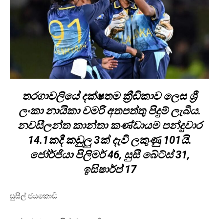
තරගාවලියේ දක්ෂතම ක්‍රීඩිකාව ලෙස ශ්‍රී
ලංකා නායිකා චමරි අතපත්තු පිදුම් ලැබීය.
නවසීලන්ත කාන්තා කණ්ඩායම පන්දුවාර
14.1කදී කඩුලු 3ක් දැවී ලකුණු 101යි.
ජෝර්ජියා පිලිමර් 46, සුසී බේට්ස් 31,
ඉසිෂාර්ප් 17
සුසිල් ජයකොඩි