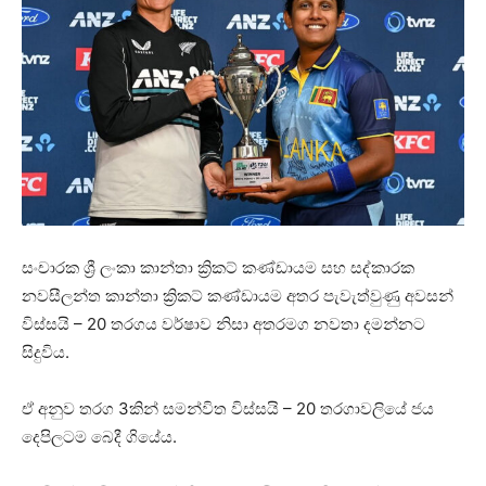
සංචාරක ශ්‍රී ලංකා කාන්තා ක්‍රිකට් කණ්ඩායම සහ සද්කාරක
නවසීලන්ත කාන්තා ක්‍රිකට් කණ්ඩායම අතර පැවැත්වුණු අවසන්
විස්සයි – 20 තරගය වර්ෂාව නිසා අතරමග නවතා දමන්නට
සිදුවිය.
ඒ අනුව තරග 3කින් සමන්විත විස්සයි – 20 තරගාවලියේ ජය
දෙපිලටම බෙදී ගියේය.