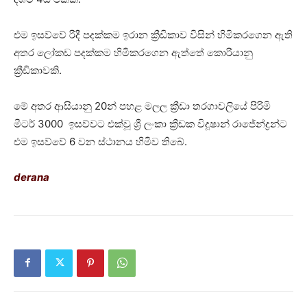
එම ඉසව්වේ රිදී පදක්කම ඉරාන ක්‍රීඩිකාව විසින් හිමිකරගෙන ඇති
අතර ලෝකඩ පදක්කම හිමිකරගෙන ඇත්තේ කොරියානු
ක්‍රීඩිකාවකි.
මේ අතර ආසියානු 20න් පහළ මලල ක්‍රීඩා තරගාවලියේ පිරිමි
මීටර් 3000 ඉසව්වට එක්වූ ශ්‍රී ලංකා ක්‍රීඩක විදූෂාන් රාජේන්ද්‍රන්ට
එම ඉසව්වේ 6 වන ස්ථානය හිමිව තිබේ.
derana