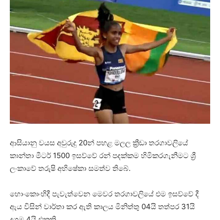
ආසියානු වයස අවුරුදු 20න් පහළ මලල ක්‍රීඩා තරගාවලියේ
කාන්තා මීටර් 1500 ඉසව්වේ රන් පදක්කම හිමිකරගැනීමට ශ්‍රී
ලංකාවේ තරුෂි අභිෂේකා සමත්ව තිබේ.
හොංකොංහිදී පැවැත්වෙන මෙවර තරගාවලියේ එම ඉසව්වේ දී
ඇය විසින් වාර්තා කර ඇති කාලය මිනිත්තු 04යි තත්පර 31යි
දශම 4යි එකකි.