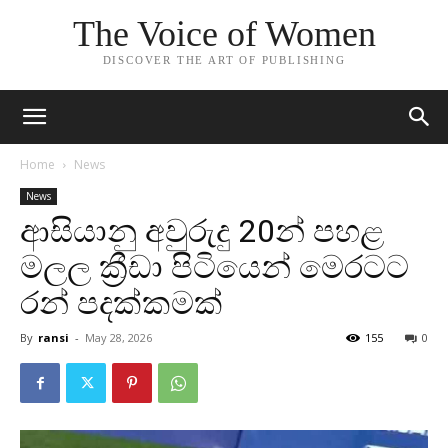
The Voice of Women
DISCOVER THE ART OF PUBLISHING
Home
News
News
ආසියානු අවුරුදු 20න් පහළ
මලල ක්‍රීඩා පිටියෙන් මෙරටට
රන් පදක්කමක්
By
ransi
-
May 28, 2026
155
0