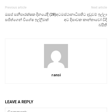
Previous article
Next article
ඔසප් සනීපාරක්ෂක දිනයේදී (28)
අටමස්ථානාධිපතිට දඬුවම් ඉල්ලා
සජිත්ගෙන් විශේෂ ඉල්ලීමක්
අට දිසාවක කාන්තාවෝ වීදි
බසිති
ransi
LEAVE A REPLY