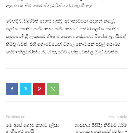
ඇතුළු වගකීම් මෙම නිලධාරිනියන්ට පැවරී ඇත.
මෙහිදී වැඩිදුරටත් අදහස් දැක්වූ අමාත්‍යවරයා සඳහන් කළේ,
ලෝක සෞඛ්‍ය සංවිධානය සංවිධානයේ මෙවර ලෝක සෞඛ්‍ය
සමුළුවේදී ශ්‍රී ලංකාවේ නිදහස් සෞඛ්‍ය සේවාවට විශේෂ ඇගයීමක්
හිමිවූ බවත්, එහි ගෞරවයෙන් විශාල කොටසක් පවුල් සෞඛ්‍ය
සේවා නිලධාරිනියන්ගේ කැපවීම හේතුවෙන් ලැබුණු බවත්ය.
Previous article
Next article
මේ අපේ ගෙදර කතාව දුලීකා
ශාසනය පිරිසිදු කිරීමට ධර්ම
හැගීම්බර වෙයි
සංගායනාවක් පවත්වන්න –