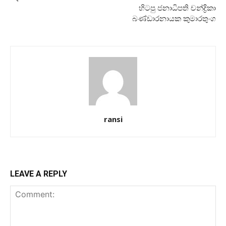
හිටපු ජනාධිපති චන්ද්‍රිකා
බණ්ඩාරනායක කුමාරතුංග
ransi
LEAVE A REPLY