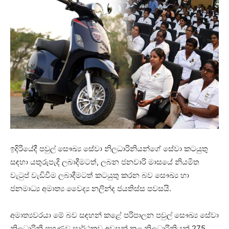
ඉදිරියේදී පවුල් සෞඛ්‍ය සේවා නිලධාරිනියන්ගේ සේවා කටයුතු
සඳහා යතුරුපැදි ලබාදීමටත්, ලබන ජනවාරි මාසයේ නියමිත
වැටුප් වැඩිවීම ලබාදීමටත් කටයුතු කරන බව සෞඛ්‍ය හා
ජනමාධ්‍ය අමාත්‍ය වෛද්‍ය නලින්ද ජයතිස්ස පවසයි.
අමාත්‍යවරයා මේ බව සඳහන් කළේ පරිපාලන පවුල් සෞඛ්‍ය සේවා
නිලධාරිනී පුහුණුව සාර්ථකව අවසන් කළ නිලධාරිනියන් 275