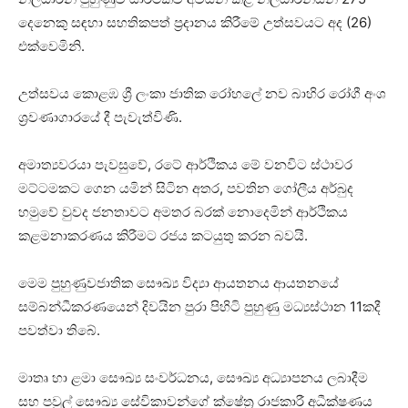
දෙනෙකු සඳහා සහතිකපත් ප්‍රදානය කිරීමේ උත්සවයට අද (26)
එක්වෙමිනි.
උත්සවය කොළඹ ශ්‍රී ලංකා ජාතික රෝහලේ නව බාහිර රෝගී අංශ
ශ්‍රවණාගාරයේ දී පැවැත්විණි.
අමාත්‍යවරයා පැවසුවේ, රටේ ආර්ථිකය මේ වනවිට ස්ථාවර
මට්ටමකට ගෙන යමින් සිටින අතර, පවතින ගෝලීය අර්බුද
හමුවේ වුවද ජනතාවට අමතර බරක් නොදෙමින් ආර්ථිකය
කළමනාකරණය කිරීමට රජය කටයුතු කරන බවයි.
මෙම පුහුණුවජාතික සෞඛ්‍ය විද්‍යා ආයතනය ආයතනයේ
සම්බන්ධීකරණයෙන් දිවයින පුරා පිහිටි පුහුණු මධ්‍යස්ථාන 11කදී
පවත්වා තිබේ.
මාතෘ හා ළමා සෞඛ්‍ය සංවර්ධනය, සෞඛ්‍ය අධ්‍යාපනය ලබාදීම
සහ පවුල් සෞඛ්‍ය සේවිකාවන්ගේ ක්ෂේත්‍ර රාජකාරී අධීක්ෂණය