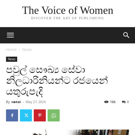
The Voice of Women
DISCOVER THE ART OF PUBLISHING
Home
News
News
පවුල් සෞඛ්‍ය සේවා
නිලධාරිනියන්ට රජයෙන්
යතුරුපැදි
By
ransi
-
May 27, 2026
166
0