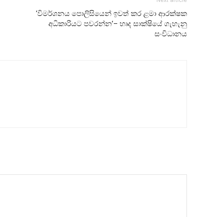
‘විමර්ශනය පොලිසියෙන් ඉවත් කර ළමා ආරක්ෂක
අධිකාරියට පවරන්න’– හෘද සාක්ෂියේ ගැහැනු
සංවිධානය