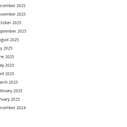
ecember 2025
ovember 2025
ctober 2025
eptember 2025
ugust 2025
ly 2025
une 2025
ay 2025
ril 2025
arch 2025
ebruary 2025
nuary 2025
ecember 2024