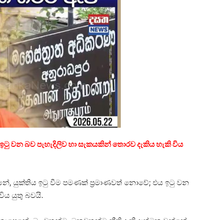
 ඉටු වන බව පැහැදිලිව හා සැකයකින් තොරව දැකිය හැකි විය
ේ, යුක්තිය ඉටු වීම පමණක් ප්‍රමාණවත් නොවේ; එය ඉටු වන
ිය යුතු බවයි.