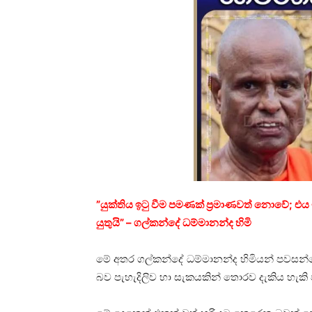
”යුක්තිය ඉටු වීම පමණක් ප්‍රමාණවත් නොවේ; එය
යුතුයි” – ගල්කන්දේ ධම්මානන්ද හිමි
මේ අතර ගල්කන්දේ ධම්මානන්ද හිමියන් පවසන්න
බව පැහැදිලිව හා සැකයකින් තොරව දැකිය හැකි ව