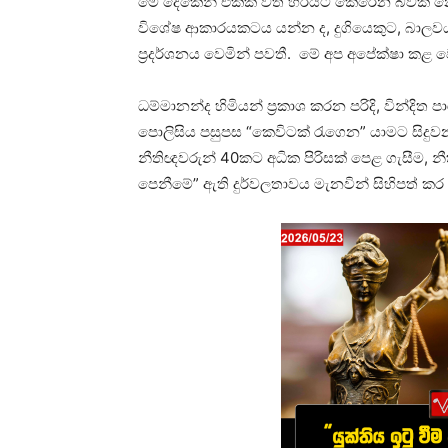
මේ දෙකෙන් එකක් වත් හරියට කෙරෙන බවක් නො
විශේෂ ආකාරයකටය යන්න ද, දුගියෙකුට, බාලවය
ප්‍රදර්ශනය වෙමින් පවතී. මේ අප අපේක්ෂා ක
ධම්මානන්ද හිමියන් ප්‍රකාශ කරන පරිදි, වින්ද
පොලිසිය පසුපස “කෙවිටක් රැගෙන” යාමට සිදුව
නීතිඥවරුන් 40කට අධික පිරිසක් පෙළ ගැසීම, 
පෙනීමේ” ඇති දුර්වලතාවය මැනවින් සිහිපත් කර