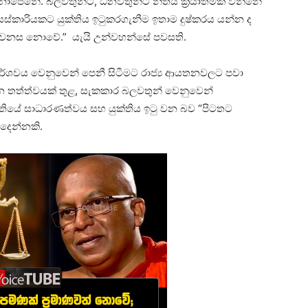
පෙනේ. බලවතුන්ට, ධනවතුන්ට නීතිය ක්‍රියාත්මක වන්නේ
ස්කාරියකට යුක්තිය ඉටුකරගැනීම ඉතාම දුෂ්කරය යන්න ද
ළ වෙනස නොවේ.” යැයි උන්වහන්සේ පවසති.
ිත පාර්ශවය වෙනුවෙන් පෙනී සිටීමට රාජ්‍ය ආයතනවලට පවා
න තත්ත්වයක් තුළ, සැකකාර බලවතුන් වෙනුවෙන්
නීතියේ සාධාරණත්වය සහ යුක්තිය ඉටු වන බව “පිටතට
 දෙන්නකි.