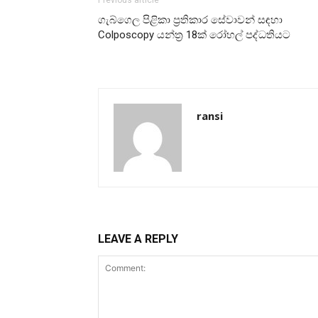
ගැබ්ගෙල පිළිකා ප්‍රතිකාර සේවාවන් සඳහා
Colposcopy යන්ත්‍ර 18ක් රෝහල් පද්ධතියට
ransi
LEAVE A REPLY