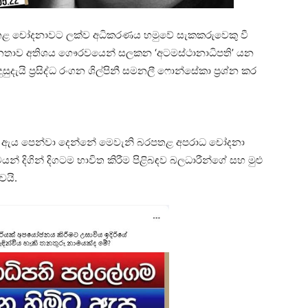
තළ චෝදනාවට ලක්ව අධිකරණය හමුවේ සැකකරුවෙකු වී
 ජනතාව අතිශය ගෞරවයෙන් සලකන ‘අටමස්ථානාධිපති’ යන
ුදැයි ප්‍රසිද්ධ රංගන ශිල්පිනී සමනලී ෆොන්සේකා ප්‍රශ්න කර
ින් ඇය පෙන්වා දෙන්නේ මෙවැනි බරපතළ අපරාධ චෝදනා
් දිගින් දිගටම භාවිත කිරීම පිළිබඳව බලධාරීන්ගේ සහ මුළු
වයි.