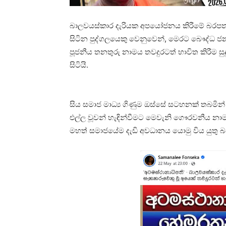
බාලවයස්කාර දැරියක අපයෝජනය කිරීමේ බරප
සිටින පුද්ගලයෙකු වෙනුවෙන්, මෙරට බෞද්ධ
පූජනීය තනතුරු නාමය තවදුරටත් භාවිත කිරීම සුදුස
සිටියි.
සිය සමාජ මාධ්‍ය ගිණුම ඔස්සේ සටහනක් තබම
එල්ල වූවන් හැඳින්වීමට මෙවැනි ගෞරවනීය නාමයන
මහත් සමාජයේම දැඩි අවධානය යොමු විය යුතු බ