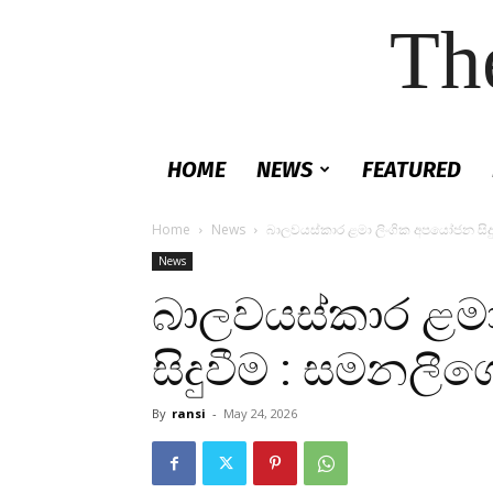
Th
HOME
NEWS
FEATURED
Home
News
බාලවයස්කාර ළමා ලිංගික අපයෝජන සිදුව
News
බාලවයස්කාර ළම
සිදුවීම : සමනලීගෙ
By
ransi
-
May 24, 2026