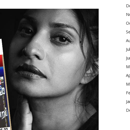
D
N
O
S
A
Ju
J
M
Ap
M
F
Ja
D