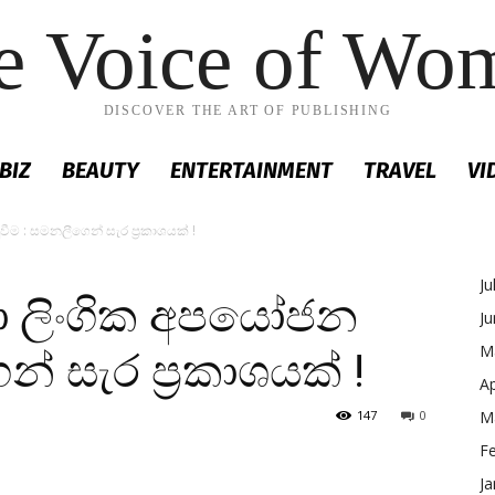
e Voice of Wo
DISCOVER THE ART OF PUBLISHING
BIZ
BEAUTY
ENTERTAINMENT
TRAVEL
VI
ීම : සමනලීගෙන් සැර ප්‍රකාශයක් !
Ju
ා ලිංගික අපයෝජන
J
M
න් සැර ප්‍රකාශයක් !
Ap
147
0
M
F
Ja