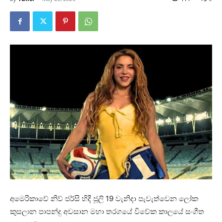
අමෙරිකාවේ නිව් ජර්සි හිදී ජූලි 19 වැනිදා පැවැත්වෙන ලෝක
කුසලාන පාපන්දු අවසාන මහා තරගයේ විවේක කාලයේ සංගීත