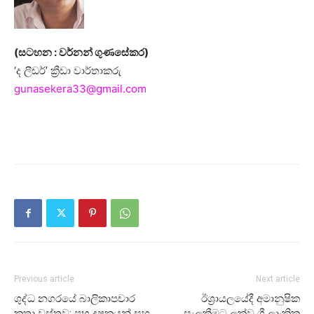
(සටහන : වර්නන් ගුණසේකර)
‘ද ලීඩර්’ ක්‍රීඩා වාර්තාකරු
gunasekera33@gmail.com
Previous article
Next article
ශුද්ධ නගරයේ බාලිකාපචාර
ඊශ්‍රායලයේදී අමානුෂික
කතා වස්තුව: ප්‍රභූ දුෂකයන් සහ
සැලකීමට ලක්වූ ශ්‍රී ලාංකික