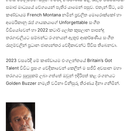
සමාජ මාධ්‍යයේ වේගයෙන් පැතිර යාමෙන් පසුව. එතැන් සිට, මේ
කණ්ඩායම French Montana නමින් ප්‍රචලිත මොරොක්කෝ හා
අමෙරිකානු රැප් ගායකයාගේ Unforgettable සංගීත
වීඩියෝවෙන් හා 2022 කටාර් ලෝක කුසලාන පාපන්දු
තරගාවලියට සම්බන්ධ රංගනයන් ඇතුළු ආකර්ෂණීය සංගීත
රැඟුම්වලින් ප්‍රධාන ජාත්‍යන්තර වේදිකාවන්ට පිවිස තිබෙනවා.
2023 වසරේදී මේ කණ්ඩායම එංගලන්තයේ Britain’s Got
Talent විවිධ ප්‍රසංග වේදිකාවෙන් කෙලින් ම සජීවී අවසාන මහා
තරගයට සුදුසුකම් ලබා ගත්තේ ඔවුන් ඉදිරිපත් කළ රංගනයට
Golden Buzzer නමැති වටිනා විනිසුරු තීරණය දිනා ගනිමින්.