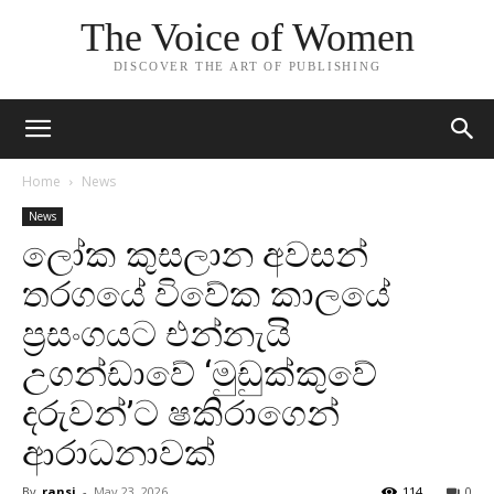
The Voice of Women
DISCOVER THE ART OF PUBLISHING
Home
News
News
ලෝක කුසලාන අවසන්
තරගයේ විවේක කාලයේ
ප්‍රසංගයට එන්නැයි
උගන්ඩාවේ ‘මුඩුක්කුවේ
දරුවන්’ට ෂකිරාගෙන්
ආරාධනාවක්
By
ransi
-
May 23, 2026
114
0