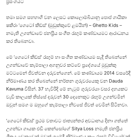
ප්‍රසංගයට
තමා සමග සහභාගි වන ලෙසට කොලොම්බියානු පොප් ගායිකා
ෂකිරා ‘ගෙටෝ කිඩ්ස්’ (මුඩුක්කුවේ ළමයින්) – Ghetto Kids –
නමැති උගන්ඩාවේ ජනප්‍රිය සංගීත රැඟුම් කණ්ඩායමට ආරාධනය
කර තිබෙනවා.
මේ ‘ගෙටෝ කිඩ්ස්’ රැඟුම් හා සංගීත කණ්ඩායම සැදී තිබෙන්නේ
උගන්ඩාවේ කැම්පාලා අගනුවර කට්වේ ප්‍රදේශයේ මුඩුක්කු
මට්ටමෙන් ජීවත්වන දරුවන්ගෙන්. මේ කණ්ඩායම 2014 වසරේදී
නිර්මාණය කර තිබෙන්නේ නර්තන ගුරුවරයෙකු වන ‌Dauda
Kavuma විසින්. 37 හැවිරිදි මේ නැටුම් ගුරුවරයා වසර දහයකට
වැඩි කාලයක් තිස්සේ දරුවන් 30 දෙනෙකුට රැඟුම් උගන්වමින්
ඔවුන් සමග ම ඔහුගේ කැම්පාලා නිවසේ ජීවත් වෙමින් සිටිනවා.
‘ගෙටෝ කිඩ්ස්’ ප්‍රථම වතාවට ජාත්‍යන්තර අවධානය දිනා ගත්තේ
උගන්ඩා ගායක එඩී කෙන්සෝගේ Sitya Loss නමැති ජනප්‍රිය
ගීතය වෙනුවෙන් ඔවුන් ගමේදී නිර්මාණය කළ රැඟුම් වීඩියෝවක්