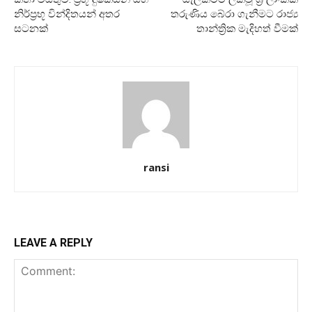
නිර්ප්‍රභූ වින්දිතයන් අතර
තරුණිය බේරා ගැනීමට රාජ්‍ය
සටනක්
තාන්ත්‍රික මැදිහත් වීමක්
ransi
LEAVE A REPLY