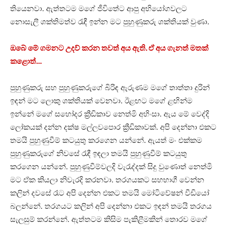
තියෙනවා. ඇත්තටම මගේ ජීවිතේට ආපු අභියෝගවලට
නොසැලී ශක්තිමත්ව රැඳී ඉන්න මට පුහුණුකරු ශක්තියක් වුණා.
ඔබේ මේ ගමනට උදව් කරන තවත් අය ඇති. ඒ අය ගැනත් මතක්
කළොත්…
පුහුණුකරු සහ පුහුණුකරුගේ බිරිඳ ඇරුණම මගේ තාත්තා දුරින්
ඉඳන් මට ලොකු ශක්තියක් වෙනවා. ඊළඟට මගේ ළඟින්ම
ඉන්නේ මගේ සහෝදර ක්‍රීඩිකාව නෙත්මි අහිංසා. ඇය මේ වෙද්දි
ලෝකයක් දන්න දක්ෂ මල්ලවපොර ක්‍රීඩිකාවක්. අපි දෙන්නා එකට
තමයි පුහුණුවීම් කටයුතු කරගෙන යන්නේ. ඇයත් මං එක්කම
පුහුණුකරුගේ නිවසේ රැඳී ඉඳලා තමයි පුහුණුවීම් කටයුතු
කරගෙන යන්නේ. පුහුණුවීම්වලදි වැරැද්දක් සිදු වුණොත් නෙත්මි
මට ඒක කියලා නිවැරදි කරනවා. තරගයකට සහභාගී වෙන්න
කලින් දවසේ රෑට අපි දෙන්න එකට තමයි මෝටිවේෂන් වීඩියෝ
බලන්නේ. තරගයට කලින් අපි දෙන්නා එකට ඉඳන් තමයි තරගය
සැලසුම් කරන්නේ. ඇත්තටම කිසිම පැකිළීමකින් තොරව මගේ