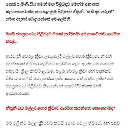
තෙක් පැමිණි සිය ගමන් මඟ පිළිබඳව මෙන්ම අනාගත
බලාපොරොත්තු සහ සැලසුම් පිළිබඳව නිපුනි, “සති අග අරුණ”
සමග අදහස් බෙදාගත්තේ මෙලෙසිනි.
ඔබේ ජයග්‍රහණය පිළිබඳව මතක් කරමින්ම අපි සාකච්ඡාව ආරම්භ
කරමු…
හයවැනි වෙරළ ක්‍රීඩා උළෙලේදී මල්ලවපොර ක්‍රීඩාවෙන් රන්
පදක්කමක් හිමිකර ගැනීමට හැකිවීම ගැන ඇත්තටම ගොඩක්
සතුටුයි. ශ්‍රී ලංකාවට ලැබුණු පළමු වෙරළ ක්‍රීඩා රන් පදක්කම
විදිහට මගේ ඒ ජයග්‍රහණය ඉතිහාසයට එක් වුණා. ඉතින් මේ
ජයග්‍රහණය පිළිබඳව තියෙන්නේ සතුට පිරි නිහතමානී
ආඩම්බරයක්.
නිපුනි ඔබ මල්ලවපොර ක්‍රීඩාව ආරම්භ කරන්නෙ කොහොමද?
මම මුලින්ම මලල ක්‍රීඩාවට තමයි යොමු වෙලා හිටියේ. ඉන් පසුව