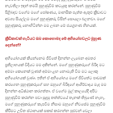
නැවතිලා ඉඳන් තමයි පුහුණුවීම් කටයුතු කරන්නේ. පුහුණුවීම්
පිළිබඳව වගේම මගේ පෝෂණය, මානසික පැත්ත ඇතුළු ක්‍රීඩාවට
අවශ්‍ය සියල්ලම මගේ පුහුණුකරු විසින් සොයලා බලනවා. මගේ
පුහුණුකරු නොහිටින්න මම ලබන මේ ජයග්‍රහණ හීනයක්.
ක්‍රීඩිකාවක් හැටියට ඔබ කොහොමද මේ අභියෝගවලට මුහුණ
දෙන්නේ?
අභියෝගයක් කියන්නෙම ජීවිතේ දිනන්න ලැබෙන අමතර
ප්‍රතිලාභයක් විදියට මම දකින්නේ. මගේ පුහුණුකරුගේ බිරිඳ මට
අම්මා කෙනෙක් වුණත් අම්මා ළඟ නොමැති වීම මට ලොකු
අභියෝගයක් වුණා. ඉතින් ඒ අභියෝගය මගේ ජීවිතේට පාඩමක්
කරගෙන පුහුණුකරුගේ සහ ඔහුගේ බිරිඳගේ ආශිර්වාදය මැද මම
දිනන්න අධිෂ්ඨාන කරගත්තා. ඒ වගේම මුල් කාලයේදී අපිට
පුහුණුවීම් කරන්න පවා සුදුසු තත්ත්වයේ තැනක් තිබුණේ නැහැ.
මගේ පුහුණුකරුගේ කැපවීම නිසාම ඔහුගේ නිවසේම පුහුණුවීම්
කිරීමට උචිත ස්ථානයක් සකස් කරගන්න පුළුවන් වෙලා