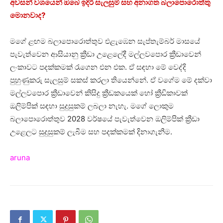
අවසන් වශයෙන් ඔබේ ඉදිරි සැලසුම් සහ අනාගත බලාපොරොත්තු
මොනවාද?
මගේ ළඟම බලාපොරොත්තුව එළැඹෙන සැප්තැම්බර් මාසයේ
පැවැත්වෙන ආසියානු ක්‍රීඩා උළෙලේදී මල්ලවපොර ක්‍රීඩාවෙන්
ලංකාවට පදක්කමක් රැගෙන එන එක. ඒ සඳහා මේ වෙද්දි
පුහුණුකරු සැලසුම් සකස් කරලා තියෙන්නේ. ඒ වගේම මේ දක්වා
මල්ලවපොර ක්‍රීඩාවෙන් කිසිදු ක්‍රීඩකයෙක් හෝ ක්‍රීඩිකාවක්
ඔලිම්පික් සඳහා සුදුසුකම් ලබලා නැහැ. මගේ ලොකුම
බලාපොරොත්තුව 2028 වර්ෂයේ පැවැත්වෙන ඔලිම්පික් ක්‍රීඩා
උළෙලට සුදුසුකම් ලැබීම සහ පදක්කමක් දිනාගැනීම.
aruna