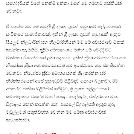
සහෝදරියක් වගේ නෙත්මි අක්කා මගේ මේ ගමනට ශක්තියක්
වෙනවා.
ඒ වගේම මම මේ වෙද්දි ශ්‍රී ලංකා ගුවන් හමුදාවේ මල්ලවපොර
සංචිතයේ සාමාජිකාවක්. ඉතින් ශ්‍රී ලංකා ගුවන් හමුදාපති ඇතුළු
සියලුම නිලධාරීන් සහ නිලධාරිනියන් මම මේ අවස්ථාවේ මතක්
කරන්න කැමතියි. ක්‍රීඩා අමාත්‍යාංශය මගින් මේ වෙද්දි මට
මාස්පතා ශිෂ්‍යත්වයක් ලබා දෙනවා. ඉතින් ක්‍රීඩා අමාත්‍යවරයා සහ
නියෝජ්‍ය ක්‍රීඩා අමාත්‍යවරයාටත් මේ අවස්ථාවේ මම ස්තූතිවන්න
වෙනවා. නියෝජ්‍ය ක්‍රීඩා අමාත්‍ය සුගත් තිලකරත්න සර්
නිරන්තරයෙන් අපේ පුහුණුවීම් පිළිබඳව සොයා බලනවා. ඊට
අමතරව ජාතික ඔලිම්පික් කමිටුව, ශ්‍රී ලංකා මල්ලවපොර
සම්මේලනය වගේම මගේ පාසල වෙල්පල්ල චන්ද්‍රරතන මහා
විද්‍යාලය මතක් කරන්න ඕන. පාසලේ විදුහල්පති ඇතුළු ගුරු
මඩුල්ලටත් ස්තූතිවන්ත වෙන්න මම මේක අවස්ථාවක්
කරගන්නවා.