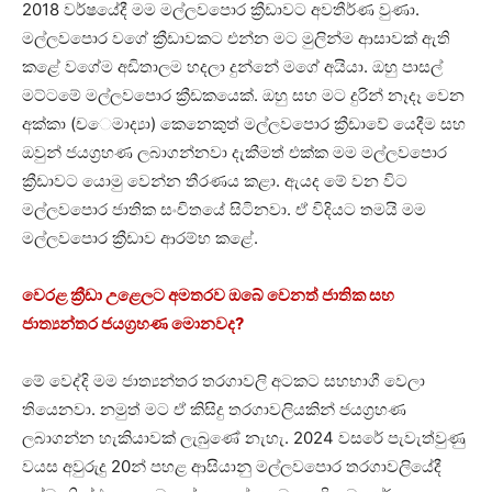
2018 වර්ෂයේදී මම මල්ලවපොර ක්‍රීඩාවට අවතීර්ණ වුණා.
මල්ලවපොර වගේ ක්‍රීඩාවකට එන්න මට මුලින්ම ආසාවක් ඇති
කළේ වගේම අඩිතාලම හදලා දුන්නේ මගේ අයියා. ඔහු පාසල්
මට්ටමේ මල්ලවපොර ක්‍රීඩකයෙක්. ඔහු සහ මට දුරින් නෑදෑ වෙන
අක්කා (ච​ෙමාද්‍යා) කෙනෙකුත් මල්ලවපොර ක්‍රීඩාවේ යෙදීම සහ
ඔවුන් ජයග්‍රහණ ලබාගන්නවා දැකීමත් එක්ක මම මල්ලවපොර
ක්‍රීඩාවට යොමු වෙන්න තීරණය කළා. ඇයද මේ වන විට
මල්ලවපොර ජාතික සංචිතයේ සිටිනවා. ඒ විදියට තමයි මම
මල්ලවපොර ක්‍රීඩාව ආරම්භ කළේ.
වෙරළ ක්‍රීඩා උළෙලට අමතරව ඔබේ වෙනත් ජාතික සහ
ජාත්‍යන්තර ජයග්‍රහණ මොනවද?
මේ වෙද්දි මම ජාත්‍යන්තර තරගාවලි අටකට සහභාගී වෙලා
තියෙනවා. නමුත් මට ඒ කිසිදු තරගාවලියකින් ජයග්‍රහණ
ලබාගන්න හැකියාවක් ලැබුණේ නැහැ. 2024 වසරේ පැවැත්වුණු
වයස අවුරුදු 20න් පහළ ආසියානු මල්ලවපොර තරගාවලියේදී