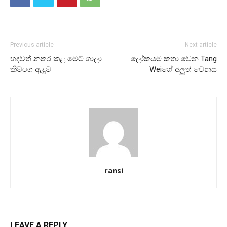
Previous article
Next article
හදවත් නතර කළ මෙට් ගාලා
ලෝකයම කතා වෙන Tang
කිම්ගෙ ඇදුම
Weiගේ අලුත් වෙනස
ransi
LEAVE A REPLY