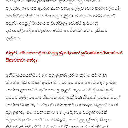
පස්වැනි ස්ථානය ලබාගත්තා. ඉන් පසුව පසුගිය වසරේ
පැවැත්වුණු වයස අවුරුදු 23න් පහළ මල්ලවපොර තරගාවලියේදී
මම සිව්වැනි ස්ථානය දිනාගනු ලැබුවා. ඒ වගේම මෙම වසරේ
පසුගිය අප්‍රේල් මාසයේ පැවැත්වුණු ජ්‍යෙෂ්ඨ ආසියානු
ශූරතාවලියේදී පස්වැන්නා බවට පත්වීමටත් මට හැකියාව
ලැබුණා.
නිපුනි, මේ ගමනෙදී ඔබේ පුහුණුකරුගෙන් සුවිශේෂී කාර්යභාරයක්
සිදුවෙනවා නේද?
අනිවාර්යයෙන්ම. මගේ පුහුණුකරු සුරංග කුමාර සර් ගැන
කියන්න ඕන. මගේ අම්මා මං ගාව මේ වෙනකොට නැහැ. මම
තාත්තා ළඟ තමයි කුඩා කාලෙ ඉඳලම හැදුණෙ වැඩුණෙ. ඉන්
පස්සේ මල්ලවපොර ක්‍රීඩාවට මම අවතීර්ණ වීමෙන් පස්සේ මගේ
තාත්තා වගේ හැමදේම මේ වෙනකන්ම හොයලා බැලුවේ මගේ
පුහුණුකරු. මේ වෙනකොට මම ලබපු හැම ජයග්‍රහණයක්
පිටුපසම ඉන්න යෝධ හෙවණැල්ල මගේ පුහුණුකරු කියලා
කිව්වොත් නිවැරදියි. මම මේ වෙද්දි පුහුණුකරුගේ නිවසේ