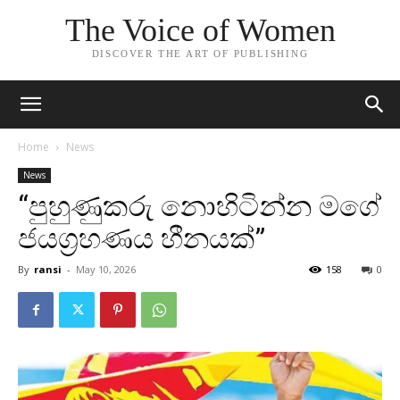
The Voice of Women
DISCOVER THE ART OF PUBLISHING
Home
News
News
“පුහුණුකරු නොහිටින්න මගේ
ජයග්‍රහණය හීනයක්”
By
ransi
-
May 10, 2026
158
0