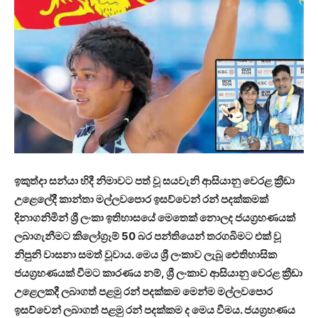
ඉකුත්දා සන්යා හිදී නිමාවට පත් වූ සයවැනි ආසියානු වෙරළ ක්‍රීඩා
උළෙලේදී කාන්තා මල්ලවපොර ඉසව්වෙන් රන් පදක්කමක්
දිනාගනිමින් ශ්‍රී ලංකා ඉතිහාසයේ මෙතෙක් නොලද ජයග්‍රහණයක්
ලබාගැනීමට කිලෝග්‍රෑම් 50 බර පන්තියෙන් තරගබිමට එක් වූ
නිපුනි වාසනා සමත් වූවාය. මෙය ශ්‍රී ලංකාව ලැබූ ඓතිහාසික
ජයග්‍රහණයක් වීමට කාරණය නම්, ශ්‍රී ලංකාව ආසියානු වෙරළ ක්‍රීඩා
උළෙලකදී ලබාගත් පළමු රන් පදක්කම මෙන්ම මල්ලවපොර
ඉසව්වෙන් ලබාගත් පළමු රන් පදක්කම ද මෙය වීමය. ජයග්‍රහණය