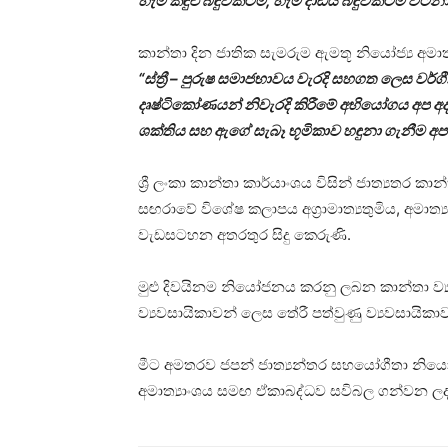
හැම කඳුළු බිඳුවකටම, හැම දාඩිය බිඳුවකටම වටින
කාන්තා දින ජාතික සැමරුම ඇමතූ නියෝජ්‍ය අමාත්
“ස්ත්‍රී – පුරුෂ සමාජභාවය වැරදි සහගත ලෙස
දෘෂ්ටිකෝණයන් නිවැරදි කිරීමේ අභියෝගය අප අද භාර
ශක්තිය සහ ඇගේ සැබෑ භූමිකාව හඳුනා ගැනීම අප
ශ්‍රී ලංකා කාන්තා කාර්යාංශය විසින් ජාත්‍යතර ක
සඟරාවේ විශේෂ කලාපය අග්‍රාමාත්‍යතුමිය, අමාත්‍ය
වැඩසටහන අතරතුර සිදු කෙරුණි.
මුළු දිවයිනම නියෝජනය කරනු ලබන කාන්තා ව්‍යවස
ව්‍යවසායිකාවන් ලෙස තේරී පත්වුණු ව්‍යවසායිකාව
මීට අමතරව ජපන් ජාත්‍යන්තර සහයෝගීතා නියෝ
අමාත්‍යාංශය සමඟ ඒකාබද්ධව සවිබල ගන්වන ලද ව්