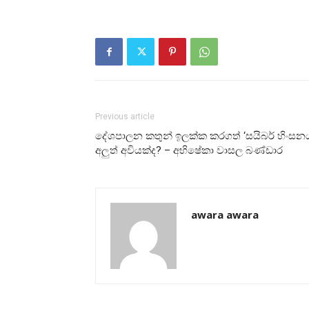
Previous article
දේශපාලන කතුන් ඉලක්ක කරගත් ‘සයිබර් හිංසන
අලුත් අවියක්ද? – අභිෂේකා වාසල බණ්ඩාර
awara awara