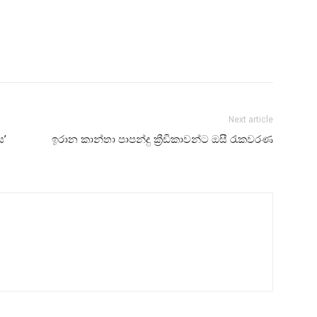
Next article
ය’
ඉරාන කාන්තා පාපන්දු ක්‍රීඩිකාවන්ට ඔසී රැකවරණ