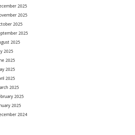
ecember 2025
ovember 2025
ctober 2025
eptember 2025
ugust 2025
ly 2025
une 2025
ay 2025
ril 2025
arch 2025
ebruary 2025
nuary 2025
ecember 2024