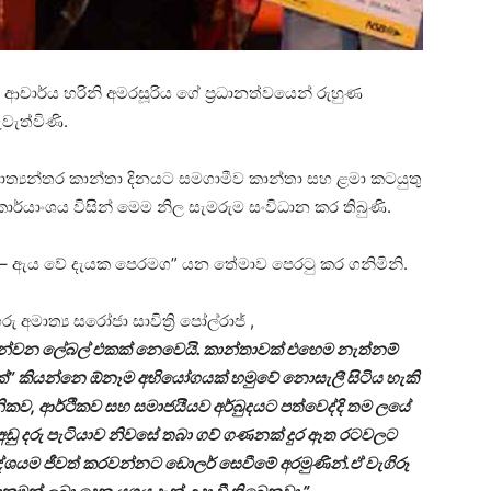
්‍ය ආචාර්ය හරිනි අමරසූරිය ගේ ප්‍රධානත්වයෙන් රුහුණ
පැවැත්විණි.
ජාත්‍යන්තර කාන්තා දිනයට සමගාමීව කාන්තා සහ ළමා කටයුතු
ා කාර්යාංශය විසින් මෙම නිල සැමරුම සංවිධාන කර තිබුණි.
 ඇය වේ දැයක පෙරමග” යන තේමාව පෙරටු කර ගනිමිනි.
අමාත්‍ය සරෝජා සාවිත්‍රි පෝල්රාජ් ,
 පෙන්වන ලේබල් එකක් නෙවෙයි. කාන්තාවක් එහෙම නැත්නම්
යක්” කියන්නෙ ඕනෑම අභියෝගයක් හමුවේ නොසැලී සිටිය හැකි
කව, ආර්ථිකව සහ සමාජයීයව අර්බුදයට පත්වෙද්දි තම ලයේ
ා අඩු දරු පැටියාව නිවසේ තබා ගව් ගණනක් දුර ඈත රටවලට
යම ජීවත් කරවන්නට ඩොලර් සෙවීමේ අරමුණින්.ඒ වැගිරූ