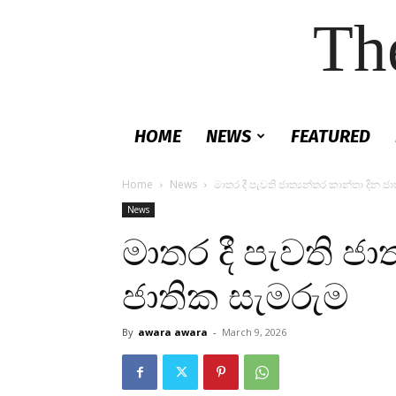
Th
HOME
NEWS
FEATURED
Home
News
මාතර දී පැවති ජාත්‍යන්තර කාන්තා දින 
News
මාතර දී පැවති ජා
ජාතික සැමරුම
By
awara awara
-
March 9, 2026