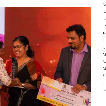
D
N
O
S
A
Ju
J
M
Ap
M
F
Ja
D