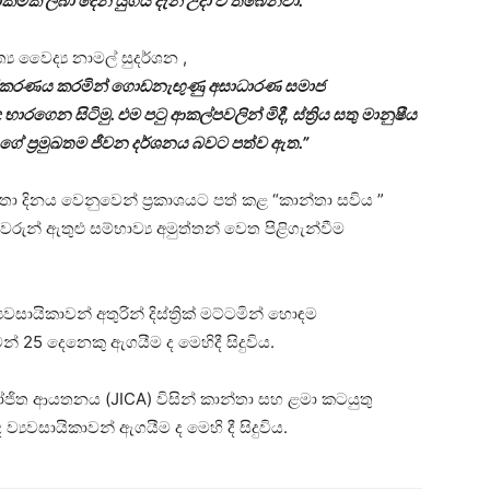
ාකමක් ලබා දෙන යුගය දැන් උදා වී තිබෙනවා.”
‍ය වෛද්‍ය නාමල් සුදර්ශන ,
 වර්ගීකරණය කරමින් ගොඩනැඟුණු අසාධාරණ සමාජ
ගෙන සිටිමු. එම පටු ආකල්පවලින් මිදී, ස්ත්‍රිය සතු මානුෂීය
ගේ ප්‍රමුඛතම ජීවන දර්ශනය බවට පත්ව ඇත.”
ාන්තා දිනය වෙනුවෙන් ප්‍රකාශයට පත් කළ “කාන්තා සවිය ”
වරුන් ඇතුළු සම්භාව්‍ය අමුත්තන් වෙත පිළිගැන්වීම
ායිකාවන් අතුරින් දිස්ත්‍රික් මට්ටමින් හොඳම
න් 25 දෙනෙකු ඇගයීම ද මෙහිදී සිදුවිය.
ජිත ආයතනය (JICA) විසින් කාන්තා සහ ළමා කටයුතු
‍යවසායිකාවන් ඇගයීම ද මෙහි දී සිදුවිය.