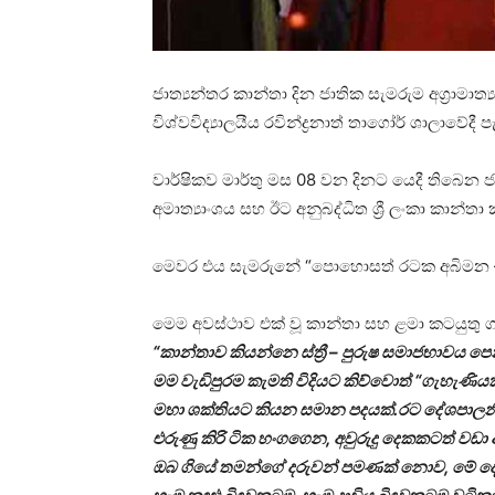
ජාත්‍යන්තර කාන්තා දින ජාතික සැමරුම අග්‍රාමාත
විශ්වවිද්‍යාලයීය රවින්ද්‍රනාත් තාගෝර් ශාලාවේදී 
වාර්ෂිකව මාර්තු මස 08 වන දිනට යෙදී තිබෙන 
අමාත්‍යාංශය සහ ඊට අනුබද්ධිත ශ්‍රී ලංකා කාන්ත
මෙවර එය සැමරුනේ “පොහොසත් රටක අබිමන –
මෙම අවස්ථාව එක් වූ කාන්තා සහ ළමා කටයුතු ගරු 
“කාන්තාව කියන්නෙ ස්ත්‍රී – පුරුෂ සමාජභාවය
මම වැඩිපුරම කැමති විදියට කිව්වොත් “ගැහැණි
මහා ශක්තියට කියන සමාන පදයක්.රට දේශපාලනි
එරුණු කිරි ටික හංගගෙන, අවුරුදු දෙකකටත් වඩ
ඔබ ගියේ තමන්ගේ දරුවන් පමණක් නොව, මේ දේශ