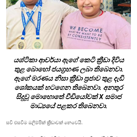
යශ්ටිකා ආචර්යා ඇගේ කෙටි ක්‍රීඩා දිවිය
තුළ බොහෝ ජයග්‍රහණ ලබා තිබෙනවා.
ඇගේ මරණය නිසා ක්‍රීඩා ප්‍රජාව තුළ දැඩි
ශෝකයක් හටගෙන තිබෙනවා. අනතුර
සිදුවූ මොහොතේ වීඩියෝවක් X සමාජ
මාධ්‍යයේ පළකර තිබෙනවා.
සවි එසවීම ඔලිම්පික් ක්‍රීඩාවක් නෙවෙයි.