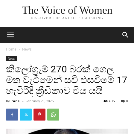
The Voice of Women
DISCOVER THE ART OF PUBLISHING
Home
News
News
කිලෝග්‍රෑම් 270 බරක් ගෙල
මත වැටීමෙන් සවි එසවීමේ 17
හැවිරිදි ක්‍රීඩිකාව මිය යයි
By
ransi
-
February 20, 2025
635
0