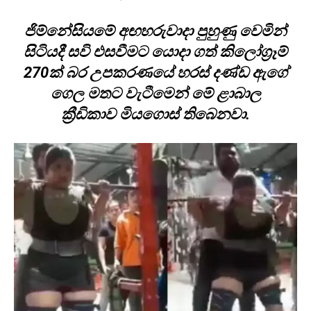
ජිම්නේසියමේ අඟහරුවාදා පුහුණු වෙමින්
සිටියදී සවි එසවීමට යොදා ගත් කිලෝග්‍රෑම්
270ක් බර උපකරණයේ හරස් දණ්ඩ ඇගේ
ගෙල මතට වැටීමෙන් මේ ළාබාල
ක්‍රීඩිකාව මියගොස් තිබෙනවා.