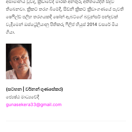
අසාමානය වූවද, ක්‍රීඩාවේදී මාරක අනතුරු අතීතයේදීත් සිදුව
තිබෙනවා. ක්‍රිකට් තරග බිමේදී, සිඩ්නි ක්‍රිකට් ක්‍රීඩාංගණයේ පැවති
ෂෙෆීල්ඩ් පලිහ තරගයකදී ෂෝන් ඇබට්ගේ බවුන්සර් පන්දුවක්
වැදීමෙන් ඔස්ට්‍රේලියානු පිතිකරු ෆිලිප් හියුස් 2014 වසරේ මිය
ගියා.
(සටහන | වර්නන් ගුණසේකර)
ජ්‍යෙෂ්ඨ මාධ්‍යවේදී
gunasekera33@gmail.com