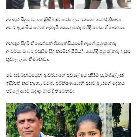
අනතුර සිදුවූ වහාම ක්‍රීඩිකාව රෝහලට රැගෙන ගොස් තිබෙන
අතර ඇය මිය ගොස් ඇතැයි වෛද්‍යවරු එහිදී පවසා තිබෙනවා.
අනතුර සිදුවී තිබෙන්නේ ජිම්නේසියමේදී ඇගේ පුහුණුකරු
ආචර්යා ට බර එසවීම සිදු කරමින් සිටියදී. මෙහිදී පුහුණුකරු ද සුළු
තුවාල ලබා තිබෙනවා.
මේ සම්බන්ධයෙන් ආචර්යාගේ පවුලේ අය කිසිම පැමිණිල්ලක්
ඉදිරිපත් කර නැහැ. මරණ පරීක්ෂණයෙන් පසුව ඇයගේ දේහය
පවුලේ අයට බදාදා බාර දී තිබෙනවා.