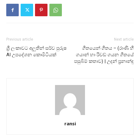
Previous article
Next article
ශ්‍රී ලංකාවට අලුතින් සර්ව පුරුෂ
ගීතයෙන් ගීතය – (රාණි හී
AI උපදේශන කොමිටියක්
ගයාන් හා රිචඩ් ගයන ගීතයේ
පසුබිම් කතාව) | උදන් ප්‍රනාන්දු
ransi