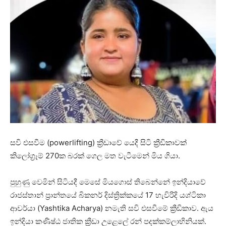
සවි එසවීම (powerlifting) ක්‍රීඩාවේ යෙදී සිටි ක්‍රීඩිකාවක්
කිලෝග්‍රෑම් 270ක බරක් ගෙල මත වැටීමෙන් මිය ගියා.
පුහුණු වෙමින් සිටියදී මෙසේ මියගොස් තිබෙන්නේ ඉන්දියාවේ
රාජස්තාන් ප්‍රාන්තයේ බිකනර් දිස්ත්‍රික්කයේ 17 හැවිරිදි යශ්ටිකා
ආචර්යා (Yashtika Acharya) නමැති සවි එසවීමේ ක්‍රීඩිකාව. ඇය
ඉන්දියා කණිෂ්ඨ ජාතික ක්‍රීඩා උළෙලේ රන් පදක්කම්ලාභිනියක්.