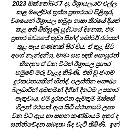
2023 ඔක්තෝබර 7 දා, ඊශ්‍රායලයට එල්ල
කළ ම්ලේච්ඡ ත්‍රස්ත ප්‍රහාරයට පිළිතුරු
වශයෙන් ඊශ්‍රායල හමුදා ගාසා තීරයේ දියත්
කළ අති බිහිසුණු යුද්ධයේ දිනෙක, එම
ප්‍රහාර මධ්‍යයේ කුඩා සින්ද් මෝටර් රථයක්
තුළ පැය ගණනක් සිර විය. ඒ තුළ සිටි
අගේ නැන්දනිය, මාමා සහ ඥාති සොයුරන්
තිදෙනා ඒ වන විටත් ඊශ්‍රායල ප්‍රහාර
හමුවේ මරු වැළඳ තිබිණි. එහි වූ ජංගම
දුරකථනයකින් හින්ද්, පලස්තීන සෞඛ්‍ය
බලධාරීන් අමතමින් දිගින් දිගටම උපකාර
පැතුවාය. එම දුරකථන ඇමතුම ඔස්සේ
ගිලන් රථයක් ඇය සිටි ස්ථානයට ලඟා
වන විට ඇය හා සහන කණ්ඩායම් අතර ද
සන්නිවේදන සබඳතා බිඳ වැටී තිබිණි. ඉන්