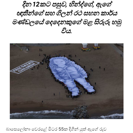
දින 12කට පසුව, හින්ද්ගේ, ඇගේ
ඥාතීන්ගේ සහ ගිලන් රථ සහන කාර්ය
මණ්ඩලයේ දෙදෙනකුගේ මළ සිරුරු හමු
විය.
බාසෙලෝනා වෙරළේ මීටර 55ක දිගින් යුත් ඇගේ රුව