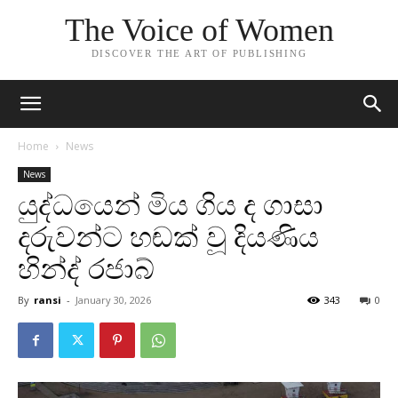
The Voice of Women
DISCOVER THE ART OF PUBLISHING
Home
News
News
යුද්ධයෙන් මිය ගිය ද ගාසා
දරුවන්ට හඬක් වූ දියණිය
හින්ද් රජාබ්
By
ransi
-
January 30, 2026
343
0