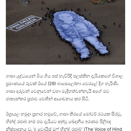
ගාසා යුද්ධයෙන් මිය ගිය පස් හැවිරිදි පලස්තීන දැරියකගේ විශාල
ප්‍රමාණයේ රුවක් ඊයේ (29) බාසෙලෝනා වෙරළේ දිග හැරිණි.
ගාසා දරුවන් වෙනුවෙන් වහා මැදිහත්වන්නැයි අගේ මව
ජාත්‍යන්තර ප්‍රජාව වෙතින් ආයාචනය කර සිටී.
ඊශ්‍රායල හමුදා ප්‍රහාර හමුවේ, ගාසා තීරයේ මෝටර් රථයක සිරවූ,
හින්ද් රජාබ් නම් එම දැරියට අත්වූ ඛේදනීය ඉරණම පිලිබඳ
නිෂ්පාදනය වූ, ‘ද වොයිස් ඔෆ් හින්ද් රජාබ්’ (The Voice of Hind