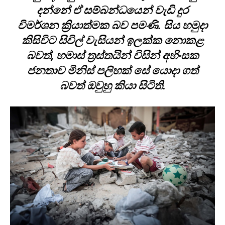
දන්නේ ඒ සම්බන්ධයෙන් වැඩි දුර
විමර්ශන ක්‍රියාත්මක බව පමණි. සිය හමුදා
කිසිවිට සිවිල් වැසියන් ඉලක්ක නොකළ
බවත්, හමාස් ත්‍රස්තයින් විසින් අහිංසක
ජනතාව මිනිස් පලිහක් සේ යොදා ගත්
බවත් ඔවුහු කියා සිටිති.