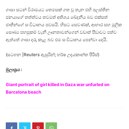
ගාසා සටන් විරාමයට තෙමසක් ගත වූ තැන එහි පලස්තීන
ජනයාගේ තත්ත්වය තවමත් අතිශය ඛේදනීය බව එක්සත්
ජාතීන්ගේ සංවිධානය පවසයි. හිසට සෙවණක්, ආහාර සහ මූලික
සෞඛ්‍ය පහසුකම් වැනි ඌනතාවන්ගෙන් වඩාත් පීඩාවට පත්ව
ඇත්තේ ගාසා දරු කැළ බව එම සංවිධානය පෙන්වා දෙයි.
(සටහන |Reuters ඇසුරින්; හර්ෂ උදයකාන්ත පීරිස්)
මුලාශ්‍රය :
Giant portrait of girl killed in Gaza war unfurled on
Barcelona beach