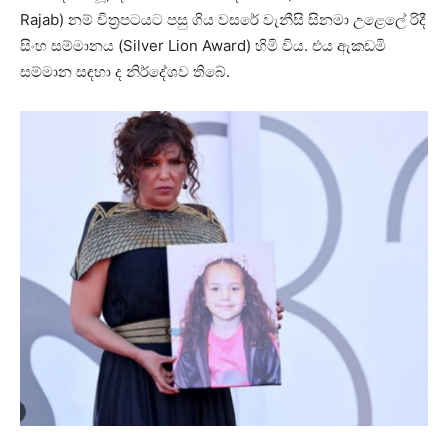
Rajab) නම් චිත්‍රපටයට පසු ගිය වසරේ වැනීසි සිනමා උළෙලේ රිදී
සිංහ සම්මානය (Silver Lion Award) හිමි විය. එය ඇකඩමි
සම්මාන සඳහා ද නිර්දේශව තිබේ.