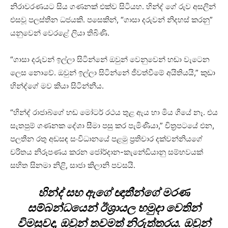
නිරාවරණයට සිය ගණනක් එක්ව සිටියහ. හින්ද් ගේ රුව අසලින්
එසවූ පලස්තීන ධජයකි. පසෙකින්, “ගාසා දරුවන් නිදහස් කරනු”
යනුවෙන් වෙරළේ ලියා තිබිණි.
“ගාසා දරුවන් ඉල්ලා සිටින්නේ ඔවුන් වෙනුවෙන් හඬා වැටෙන
ලෙස නොවේ. ඔවුන් ඉල්ලා සිටින්නේ ජීවත්වීමේ අයිතියයි,” කුඩා
හින්ද්ගේ මව කියා සිටින්නීය.
“හින්ද් රාජාබ්ගේ හඬ මෝටර් රථය තුළ ඇය හා මිය ගියේ නෑ. එය
සැතපුම් ගණනක දේශා සීමා පසු කර පැමිණියා,” චිත්‍රපටයේ එන,
පලතීන රතු අඩසඳ සංවිධානයේ පළමු ප්‍රතිචාර දක්වන්නියගේ
චරිතය නිරූපණය කරන ජෝර්දාන-කැනේඩියානු සම්භවයක්
සහිත සිනමා නිළි, සාජා කිලානි පවසයි.
හින්ද් සහ ඇගේ ඥාතීන්ගේ මරණ
සම්බන්ධයෙන් ඊශ්‍රායල හමුදා වෙතින්
විමසුවද, ඔවුන් තවමත් නිරුත්තරය. ඔවුන්