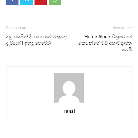
Previous article
Next article
අඩු වයසින් දීග යන තේ වතුවල
‘Home Alone’ චිත්‍රපටයේ
දැරියෝ | ඉන්දු පෙරේරා
කෙවින්ගේ මව අභාවප්‍රාප්ත
වෙයි
ransi