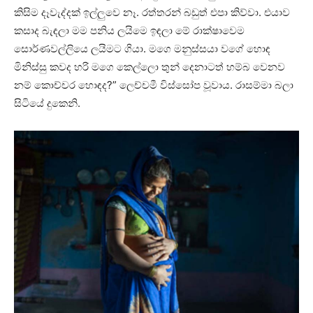
කිසිම දෑවැද්දක් ඉල්ලුවෙ නෑ. රත්තරන් බඩුත් එපා කිව්වා. එයාව
කසාද බැඳලා මම පනිය ලයිමෙ ඉඳලා මේ රාක්ෂාවෙම
සොර්ණවල්ලියෙ ලයිමට ගියා. මගෙ මනුස්සයා වගේ හොඳ
මිනිස්සු කවද හරි මගෙ කෙල්ලො තුන් දෙනාටත් හම්බ වෙනව
නම් කොච්චර හොඳද?” ලෙච්චමී විස්සෝප වූවාය. රාසම්මා බලා
සිටියේ දුකෙනි.