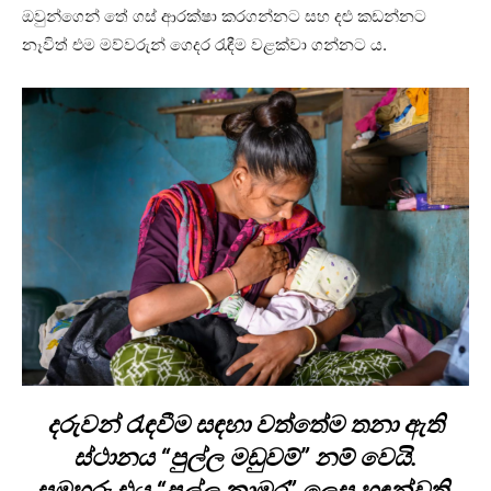
ඔවුන්ගෙන් තේ ගස් ආරක්ෂා කරගන්නට සහ දළු කඩන්නට
නෑවිත් එම මව්වරුන් ගෙදර රැඳීම වළක්වා ගන්නට ය.
දරුවන් රැඳවීම සඳහා වත්තේම තනා ඇති
ස්ථානය “පුල්ල මඩුවම්” නම් වෙයි.
සමහරු එය “පුල්ල කාමර” ලෙස හඳුන්වති.