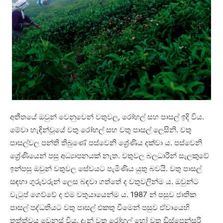
අතීතයේ ඔවුන් වෙනුවෙන් වතුවල, රෝහල් සහ පාසල් ඉදි විය.
මේවා හැඳින්වූයේ වතු රෝහල් සහ වතු පාසල් ලෙසිනි. වතු
පාසල්වල පන්ති තිබුණේ පස්වෙනි ශ්‍රේණිය දක්වා ය. පස්වෙනි
ශ්‍රේණියෙන් පසු අධ්‍යාපනයක් නැත. වතුවල බලධාරීන් සැලකුවේ
ඉන්පසු ඔවුන් වතුවල සේවයට පැමිණිය යුතු බවයි. වතු පාසල්
සඳහා ගුරුවරුන් ලෙස බඳවා ගත්තේ ද වතුවලින්ම ය. ඔවුන්ට
වැටුප් ගෙව්වේ ද එම වතුයායෙන්ම ය. 1987 න් පසුව ජාතික
පාසල් පද්ධතියට වතු පාසල් එකතු වීමෙන් පසුව ඒවායෙහි
තත්ත්වය වෙනස් විය. දැන් වතු රෝහල් හෝ වතු ඩිස්පෙන්සරි