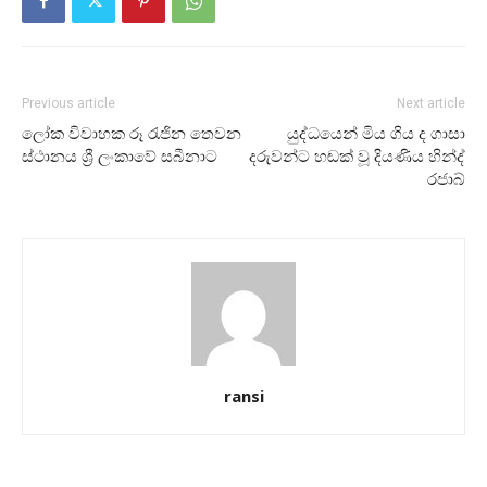
Previous article
Next article
ලෝක විවාහක රූ රැජින තෙවන
යුද්ධයෙන් මිය ගිය ද ගාසා
ස්ථානය ශ්‍රී ලංකාවේ සබීනාට
දරුවන්ට හඬක් වූ දියණිය හින්ද්
රජාබ්
ransi