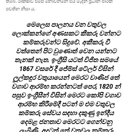
තිබේ. රාක්ෂාව එසේ නොවන්නේ එය මැදින් ප්‍රධාන පාරක්
පවතින නිසා ය.
මෙලෙස පාලනය වන වතුවල
ලොක්කන්ගේ අණසකට කීකරු වන්නට
කම්කරුවන්ට සිදුවේ. අකීකරු වී
වත්තෙන් පිට වුණොත් වෙන යන්නට
තැනක් නැත. ඉංග්‍රීසි යටත් විජිත සමයේ
1867 වසරේ දී ජේම්ස් ටේලර් විසින්
ලූල්කඳුර වතුයායෙන් මෙරට වාණිජ තේ
වගාව ආරම්භ කරන්නටත් පෙර, 1820 න්
පසුව ඉංග්‍රීසීන් විසින් මෙරට කෝපි වගාව
ආරම්භ කිරීමේදී පටන් ම එම වතුවල
කම්කරු සේවය සඳහා දකුණු ඉන්දීය
දෙමළ ජනතාව මෙරටට ගෙන්වනු
ලැබිණි. අදටත් තේ වතුවල කම්කරු