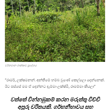
වර්තමාන රාක්ෂාව ප්‍රදේශය
“රාමර්, ලක්ෂමනන්. අන්තිමේ හම්බ වුණේ කෙල්ලො දෙන්නෙක්.
ඊට පස්සේ මම ඒ දෙන්නට දැම්මා ලක්ෂ්මී, රාමම්මා කියලා”
වත්තේ වින්නඹුකම් කරන මරුත්තු විච්චි
අපූරු චරිතයකි. ගර්භනීභාවය සහ