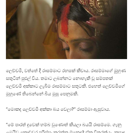
ලෙච්චමී, වත්තේ දී රාසම්මාට රහසක් කීවාය. රාසම්මාගේ මුුහුණ
සතුටින් පුළුල් විය. තමාට ⁣ලබන්නට නොහැකි වූ සම්පතක්
ලෙච්චමී අක්කාට ලැබීම රාසම්මාට සතුටකි. එහෙත් ලෙච්චමීගේ
මුහුණේ තිබෙන්නේ බිය මුසු පෙනුමකි.
“මොකද ලෙච්චමී අක්කා බය වෙලා?” රාසම්මා ඇසුවාය.
“මේ පාරත් දුවෙක් හම්බ වුණොත් කියලා බයයි රාසම්මෙ. ගෑනු
ළමයිව කොච්චර පරිස්සං කරන්න ඕනෙද? ඒක විතරක්යැ, කසාද