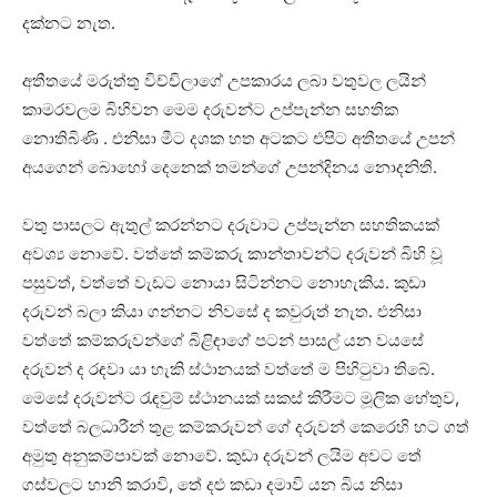
දක්නට නැත.
අතීතයේ මරුත්තු විච්චිලාගේ උපකාරය ලබා වතුවල ලයින්
කාමරවලම බිහිවන මෙම දරුවන්ට උප්පැන්න සහතික
නොතිබිණි . එනිසා මීට දශක හත අටකට එපිට අතීතයේ උපන්
අයගෙන් බොහෝ දෙනෙක් තමන්ගේ උපන්දිනය නොදනිති.
වතු පාසලට ඇතුල් කරන්නට දරුවාට උප්පැන්න සහතිකයක්
අවශ්‍ය නොවේ. වත්තේ කම්කරු කාන්තාවන්ට දරුවන් බිහි වූ
පසුවත්, වත්තේ වැඩට නොයා සිටින්නට නොහැකිය. කුඩා
දරුවන් බලා කියා ගන්නට නිවසේ ද කවුරුත් නැත. එනිසා
වත්තේ කම්කරුවන්ගේ බිළිඳාගේ පටන් පාසල් යන වයසේ
දරුවන් ද රඳවා යා හැකි ස්ථානයක් වත්තේ ම පිහිටුවා තිබේ.
මෙසේ දරුවන්ට රැඳවුම් ස්ථානයක් සකස් කිරීමට මූලික හේතුව,
වත්තේ බලධාරීන් තුළ කම්කරුවන් ගේ දරුවන් කෙරෙහි හට ගත්
අමුතු අනුකම්පාවක් නොවේ. කුඩා දරුවන් ලයිම අවට තේ
ගස්වලට හානි කරාවි, තේ දළු කඩා දමාවි යන බිය නිසා