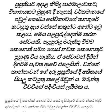
ප්‍රසූතියට අදාළ කිසිදු පාඨමාලාවකට,
විභාගයකට මුහුණ දී නැතත්, වර්තමානයේ
පවුල් සෞඛ්‍ය සේවිකාවගේ තනතුරේ
කටයුතු ඇය වත්තේ කතුන්ට අගේට ඉටු
කළාය. මෙය පළපුරුද්දෙන්ම කරන
සේවයකි. පළපුරුදු මරුත්තු විච්ච්
කෙනෙක් සමග ගොස් නවක කෙනෙකුට
පුහුණු විය හැකිය. ඒ සේවාවන් දිගින්
දිගටම පැවත ආවේ එලෙසිනි . වත්තේ
කාන්තාවන් ගේ දරු ප්‍රසූතියේ දී අතීතයේ
සියලු කටයුතු කළේ ඔවුන් ය. මරුත්තු
විච්චිගේ පදිංචියත් ලයිමක ය.
ප්‍රසූතියේ දී පමණක් නොව ඊට පෙර ද සිරුරේ නිතර නිතර බැරි
අමාරුකම් හට ගන්නා විට ඔවුහු මරුත්තු විච්චිව ගෙදරට