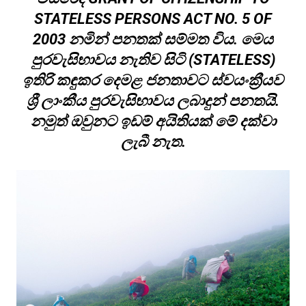
STATELESS PERSONS ACT NO. 5 OF
2003 නමින් පනතක් සම්මත විය. මෙය
පුරවැසිභාවය නැතිව සිටි (STATELESS)
ඉතිරි කඳුකර දෙමළ ජනතාවට ස්වයංක්‍රීයව
ශ්‍රී ලාංකීය පුරවැසිභාවය ලබාදුන් පනතයි.
නමුත් ඔවුනට ඉඩම් අයිතියක් මේ දක්වා
ලැබී නැත.