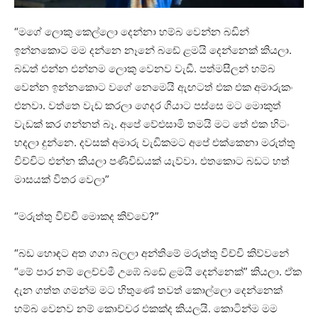
“මගේ ලොකු ⁣කෙල්ලො දෙන්නා හම්බ වෙන්න බඩින්
ඉන්නකොට මම දන්නෙ නෑනේ බඩේ ළමයි දෙන්නෙක් කියලා.
බඩත් එන්න එන්නම ලොකු වෙනව වැඩී. පත්මසීලන් හම්බ
වෙන්න ඉන්නකොට වගේ නෙමෙයි ඇඟටත් එක එක අමාරුකං
එනවා. වත්තෙ වැඩ කරලා ගෙදර ගියාට පස්සෙ මට මොකුත්
වැඩක් කර ගන්නත් බෑ. අපේ වේළුසාමි තමයි මට තේ එක හිටං
හදලා දුන්නෙ. දවසක් අමාරු වැඩිකමට අපේ එක්කෙනා මරුත්තු
විච්චිට එන්න කියලා පණිවිඩයක් යැව්වා. එතකොට බඩට හත්
මාසයක් විතර වෙලා”
“මරුත්තු විච්චි මොකද කිව්වෙ?”
“බඩ හොඳට අත ගගා බලලා අන්තිමේ මරුත්තු විච්චි කිව්වනේ
“මේ පාර නම් ලෙච්චමී උඹේ බඩේ ළමයි දෙන්නෙක්” කියලා. ඒක
දැන ගත්ත ගමන්ම මට හිතුණේ තවත් කොල්ලො දෙන්නෙක්
හම්බ වෙනව නම් කොච්චර එකක්ද කියලයි. කොටින්ම මම