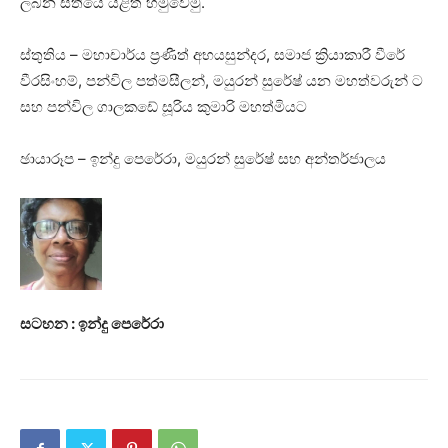
ලබන සතියේ යළිත් හමුවෙමු.
ස්තුතිය – මහාචාර්ය ප්‍රණීත් අභයසුන්දර, සමාජ ක්‍රියාකාරී වීරේ
වීරසිංහම්, පන්විල පත්මසීලන්, මයුරන් සුරේෂ් යන මහත්වරුන් ට
සහ පන්විල ගාලකඩේ සූරිය කුමාරි මහත්මියට
ඡායාරූප – ඉන්දු පෙරේරා, මයුරන් සුරේෂ් සහ අන්තර්ජාලය
සටහන : ඉන්දු පෙරේරා