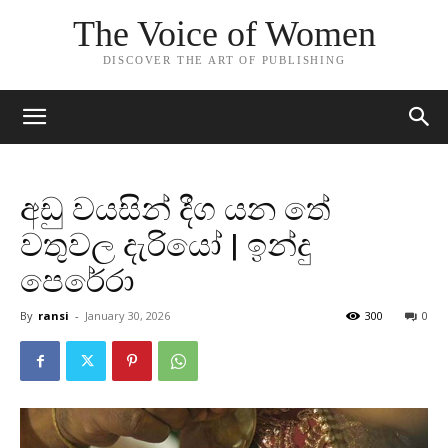
The Voice of Women
DISCOVER THE ART OF PUBLISHING
අඩු වයසින් දීග යන තේ
වතුවල දැරියෝ | ඉන්දු
පෙරේරා
By
ransi
-
January 30, 2026
300
0