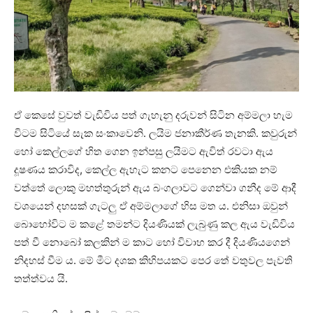
ඒ කෙසේ වුවත් වැඩිවිය පත් ගැහැනු දරුවන් සිටින අම්මලා හැම
විටම සිටියේ සැක සංකාවෙනි. ලයිම ජනාකීර්ණ තැනකි. කවුරුන්
හෝ කෙල්ලගේ හිත ගෙන ඉන්පසු ලයිමට ඇවිත් රවටා ඇය
දූෂණය කරාවිද, කෙල්ල ඇහැට කනට පෙනෙන එකියක නම්
වත්තේ ලොකු මහත්තුරුන් ඇය බංගලාවට ගෙන්වා ගනීද මේ ආදී
වශයෙන් දහසක් ගැටලු ඒ අම්මලාගේ හිස මත ය. එනිසා ඔවුන්
බොහෝවිට ම කළේ තමන්ට දියණියක් ලැබුණු කල ඇය වැඩිවිය
පත් වී නොබෝ කලකින් ම කාට හෝ විවාහ කර දී දියණියගෙන්
නිදහස් වීම ය. මේ මීට දශක කිහිපයකට පෙර තේ වතුවල පැවති
තත්ත්වය යි.