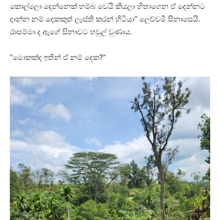
කොල්ලො දෙන්නෙක් හම්බ වෙයි කියලා හිතාගෙන ඒ දෙන්නට
දාන්න නම් දෙකකුත් ලෑස්ති කරන් හිටියා” ලෙච්චමී සිනාසෙයි.
රාසම්මා ද ඇගේ සිනාවට හවුල් වුණාය.
“මොකක්ද ඉතින් ඒ නම් දෙක?”