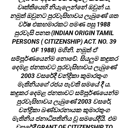
වෘත්තියෙහි නියැලෙන්නේ ඔවුන් ය.
නමුත් ඔවුනට පුරවැසිභාවය ලැබුණේ ශත
වර්ෂ එකහමාරකට පමණ පසු 1988
පුරවැසි පනත (INDIAN ORIGIN TAMIL
PERSONS ( CITIZENSHIP) ACT. NO. 39
OF 1988) මගිනි. නමුත් ඒ
සම්පූර්ණයෙන්ම නොවේ. සියලුම කඳුකර
දෙමළ ජනතාවට පුරවැසිභාවය ලැබුණේ
2003 වසරේදී චන්ද්‍රිකා කුමාරතුංග
මැතිනියගේ රජය පැවති සමයේ දී ය.
කඳුකර දෙමළ ජනතාවට සම්පූර්ණයෙන්ම
පුරවැසිභාවය ලැබුණේ 2003 වසරේ,
චන්ද්‍රිකා බණ්ඩාරනායක කුමාරතුංග
මැතිනිය ජනාධිපතිනිය වූ සමයේදීයි. එම
වසරේදී GRANT OF CITIZENSHIP TO