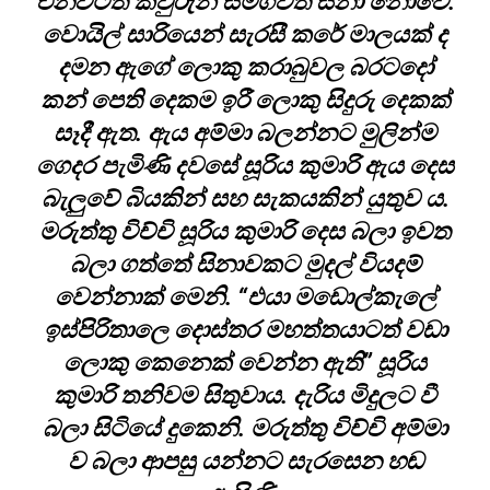
එනවිටත් කවුරුන් සමගවත් සිනා නොවේ.
වොයිල් සාරියෙන් සැරසී කරේ මාලයක් ද
දමන ඇගේ ලොකු කරාබුවල බරටදෝ
කන් පෙති දෙකම ඉරී ලොකු සිදුරු දෙකක්
සෑදී ඇත. ඇය අම්මා බලන්නට මුලින්ම
ගෙදර පැමිණි දවසේ සූරිය කුමාරි ඇය දෙස
බැලුවේ බියකින් සහ සැකයකින් යුතුව ය.
මරුත්තු විච්චි සූරිය කුමාරි දෙස බලා ඉවත
බලා ගත්තේ සිනාවකට මුදල් වියදම්
වෙන්නාක් මෙනි. “එයා මඩොල්කැලේ
ඉස්පිරිතාලෙ දොස්තර මහත්තයාටත් වඩා
ලොකු කෙනෙක් වෙන්න ඇති” සූරිය
කුමාරි තනිවම සිතුවාය. දැරිය මිදුලට වී
බලා සිටියේ දුකෙනි. මරුත්තු විච්චි අම්මා
ව බලා ආපසු යන්නට සැරසෙන හඬ