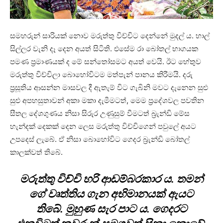
සමහරුන් සාරියක් නොව මරුත්තු විච්චිට දෙන්නේ මුදල් ය. හාල්
සිල්ලර වැනි දෑ දෙන අයත් සිටිති. එසේම රා බෝතල් භාගයක
පමණ ප්‍රමාණයක් ද මේ සන්තෝසමට අයත් වෙයි. ඊට හේතුව
මරුත්තු විච්චිලා බොහෝවිටම මත්පැන් පානය කිරීමයි. දරු
ප්‍රසූතිය ආසන්න මාසවල දී ඇතැම් විට ගැබිනි මවට දැනෙන සුළු
සුළු අපහසුතාවන් අකා මකා දැමීමටත්, මෙම ප්‍රදේශවල පවතින
සීතල දේශගුණය නිසා සිරුර උණුසුම් වීමටත් බ්‍රැන්ඩි මේස
හැන්දක් දෙකක් දෙන ⁣ලෙස මරුත්තු විච්චිගෙන් පවුලේ අයට
උපදෙස් ලැබේ. ඒ නිසා බොහෝවිට ගෙදර බ්‍රැන්ඩි බෝතල්
කාලක්වත් තිබේ.
මරුත්තු විච්චි හරි ආඩම්බරකාර ය. තමන්
ගේ වෘත්තිය ගැන අභිමානයක් ඇයට
තිබේ. මුහුණ සැර පාට ය. ගෙදරට