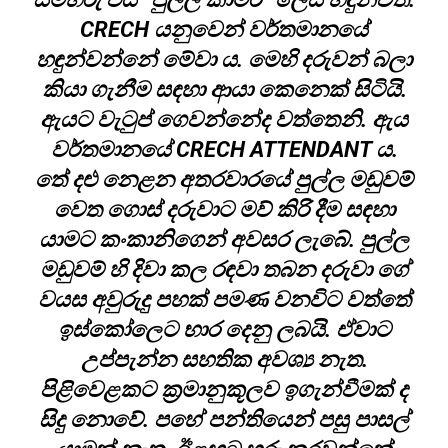
CRECH යනුවෙන් වර්තමානයේ
හඳුන්වන්නේ මේවා ය. මෙහි දරුවන් බලා
කියා ගැනීම සඳහා ආයා කෙනෙක් සිටියි.
ඇයට වැටුප් ගෙවන්නේද වත්තෙනි. ඇය
වර්තමානයේ CRECH ATTENDANT ය.
තේ දළු නෙළන අතරවාරයේ පුල්ල මඩුවම්
වෙත ගොස් දරුවාට මව් කිරි දීම සඳහා
යාමට කංකානිගෙන් අවසර ලැබේ. පුල්ල
මඩුවම් හි දිවා කල රඳවා තබන දරුවා ගේ
වයස අවුරුදු පහක් පමණ වනවිට වත්තේ
ඉස්කෝලෙට භාර දෙනු ලබයි. ඒවාට
උප්පැන්න සහතික අවශ්‍ය නැත.
පිළිවෙළකට ක්‍රමානුකූලව ඉගැන්වීමක් ද
සිදු නොවේ. පහේ පන්තියෙන් පසු පාසල්