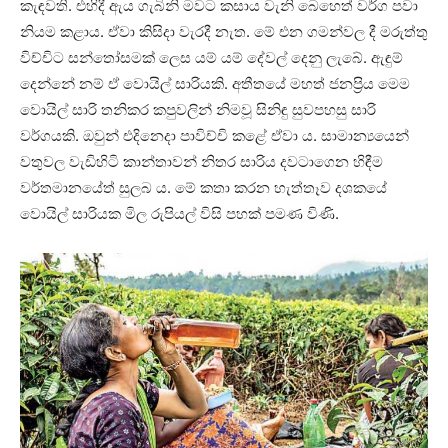
කැඳවති. එහිදී ඇය ගැබිනි මවට කසාය වැනි බෙහෙත් වර්ග පවා
නියම කළාය. ඒවා කිසිදා වැරදී නැත. මේ එන ගමන්වල දී මරුත්තු
විච්චිට සන්තෝසමක් ලෙස යම් යම් දේවල් දෙනු ලැබේ. ඇඳුම්
දෙන්නේ නම් ⁣ඒ වොයිල් සාරියකි. අතීතයේ මහත් ජනප්‍රිය මෙම
වොයිල් සාරි තනිකර කපුවලින් නිමවූ සිනිඳු සුවපහසු සාරි
වර්ගයකි. ඔවුන් එදිනෙදා පාවිච්චි කළේ ඒවා ය. සාමාන්‍යයෙන්
වතුවල වැඩිහිටි කාන්තාවන් නිතර සාරිය දවටාගෙන හිඳීම
වර්තමානයේත් සුලබ ය. මේ කතා කරන හැත්තෑව දශකයේ
වොයිල් සාරියක මිල රුපියල් විසි පහක් පමණ විණි.