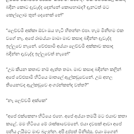
බඳින කොට දෑවැද්ද දෙන්නේ කොහොමද? දැනටත් මට
කෙල්ලොම තුන් දෙනෙක් නේ”
“ලෙච්චමී අක්කා ඕවා ඔය හැටි හිතන්න එපා. හැම මිනිහම එක
වගේ නෑ. අපේ රාමය්යා මාමා මාව කසාද බඳින්න දෑවැද්ද
ඉල්ලුවෙ නෑනේ. වේළුසාමි අය්යා ලෙච්චමී අක්කාව කසාද
බඳින්න දෑවැද්ද ඉල්ලුවෙත් නෑනේ”
“උඹ කියන කතාව නම් ඇත්ත තමා. මාව කසාද බඳින්න කලින්
අපේ වේළුසාමි හිටියෙ මාතලේ ඇල්කඩුවෙනේ. උඹ අහල
තියෙනවද ඇල්කඩුවෙ අංගරන්කන්ද වත්ත?”
“නෑ ලෙච්චමී අක්කෙ”
“අපේ එක්කෙනා හිටියෙ එහෙ. අපේ අය්යා තමයි මට එයාව කතා
කළේ. මම හිටියෙ මේ රාක්ෂාවෙමනේ. එයා දවසක් ආවා අපේ
පනිය ලයිමට මාව බලන්න. අපි දුප්පත් මිනිස්සු. එයා මගෙන්