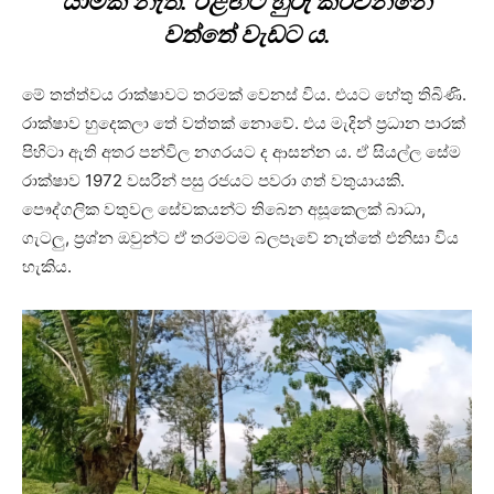
යාමක් නැත. ඊළඟට හුරු කරවන්නේ
වත්තේ වැඩට ය.
මේ තත්ත්වය රාක්ෂාවට තරමක් වෙනස් විය. එයට හේතු තිබිණි.
රාක්ෂාව හුදෙකලා තේ වත්තක් නොවේ. එය මැදින් ප්‍රධාන පාරක්
පිහිටා ඇති අතර පන්විල නගරයට ද ආසන්න ය. ඒ සියල්ල සේම
රාක්ෂාව 1972 වසරින් පසු රජයට පවරා ගත් වතුයායකි.
පෞද්ගලික වතුවල සේවකයන්ට තිබෙන අසූකෙලක් බාධා,
ගැටලු, ප්‍රශ්න ඔවුන්ට ඒ තරමටම බලපෑවේ නැත්තේ එනිසා විය
හැකිය.