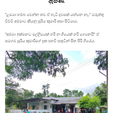
ඇසිණි.
“ළමයා හම්බ වෙන්න තව ඒ හැටි දවසක් යන්නෙ නෑ.” මරුත්තු
විච්චි අම්මාට කියනු සූරිය කුමාරි අසා සිටියාය.
“අම්මා ඉක්මනට මල්ලියෙක් හරි නංගියෙක් හරි ගෙනෙයි” ඒ
සමගම සූරිය කුමාරිගේ දුක පහවී සතුටින් සිත පිරී ගියේය.