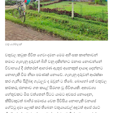
වතු රෝහලක්
වතුවල කටුක ජීවිත ගෙවා දමන මෙම අහිංසක කාන්තාවන්
තමාට ගැහැනු දරුවන් බිහි වනු දකින්නට මනාප නොවන්නේ
විවාහයේ දී රත්තරන් ආභරණ ඇතුළු අනෙකුත් දායාද දෙන්නට
නොහැකි වීම නිසා පමණක් නොවේ. ගැහැනු දරුවන් ආරක්ෂා
කර ගැනීම පිළිබඳ ගැටලුව ද ඔවුන් ට තිබේ. බොහෝ තේ වතුවල
කම්කරු ජනතාව ගත කළේ සිරගත වූ ජීවිතයකි. අත්‍යවශ්‍ය
හේතුවකට මිස වත්තෙන් පිටට යාමට අවසර නොදෙන,
කිසිවකුටත් බාහිර සමාජය වෙත පිවිසිය නොහැකි වනසේ
ගේට්ටු දමා ලොක් කර තිබෙන වතුයායවල් අදටත් අපේ රටේ