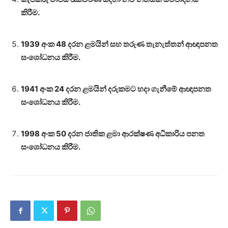
කිරීම.
1939 අංක 48 දරන ළමයින් සහ තරුණ තැනැත්තන් ආඥාපනත
සංශෝධනය කිරීම.
1941 අංක 24 දරන ළමයින් දරුකමට හදා ගැනීමේ ආඥාපනත
සංශෝධනය කිරීම.
1998 අංක 50 දරන ජාතික ළමා ආරක්ෂණ අධිකාරිය පනත
සංශෝධනය කිරීම.