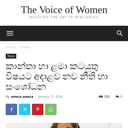
The Voice of Women
DISCOVER THE ART OF PUBLISHING
Home
News
News
කාන්තා හා ළමා කටයුතු
විෂයට අදාළව නව නීති හා
සංශෝධන
By
awara awara
-
January 27, 2026
335
0