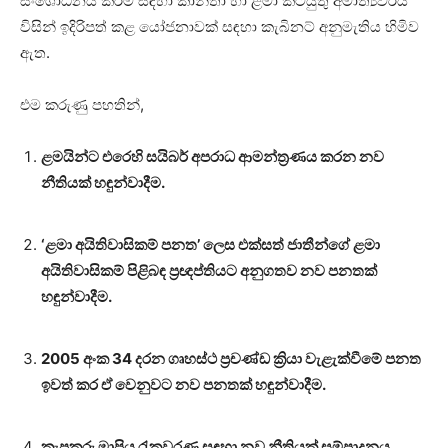
සංශෝධනය කිරීම සඳහා කාන්තා හා ළමා කටයුතු අමාත්‍යවරිය
විසින් ඉදිරිපත් කළ යෝජනාවක් සඳහා කැබිනට් අනුමැතිය හිමිව
ඇත.
එම කරුණු පහතින්,
ළමයින්ට එරෙහි සයිබර් අපරාධ ආමන්ත්‍රණය කරන නව
නීතියක් හඳුන්වාදීම.
‘ළමා අයිතිවාසිකම් පනත’ ලෙස එක්සත් ජාතීන්ගේ ළමා
අයිතිවාසිකම් පිළිබඳ ප්‍රඥප්තියට අනුගතව නව පනතක්
හඳුන්වාදීම.
2005 අංක 34 දරන ගෘහස්ථ ප්‍රචණ්ඩ ක්‍රියා වැළැක්වීමේ පනත
ඉවත් කර ඒ වෙනුවට නව පනතක් හඳුන්වාදීම.
කැපකරු මාපිය රැකවරණ සඳහා නව නීතියක් සම්පාදනය