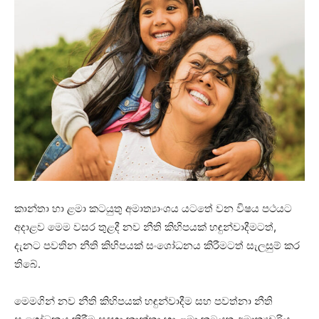
කාන්තා හා ළමා කටයුතු අමාත්‍යාංශය යටතේ වන විෂය පථයට
අදාළව මෙම වසර තුළදී නව නීති කිහිපයක් හඳුන්වාදීමටත්,
දැනට පවතින නීති කිහිපයක් සංශෝධනය කිරීමටත් සැලසුම් කර
තිබේ.
මෙමගින් නව නීති කිහිපයක් හඳුන්වාදීම සහ පවත්නා නීති