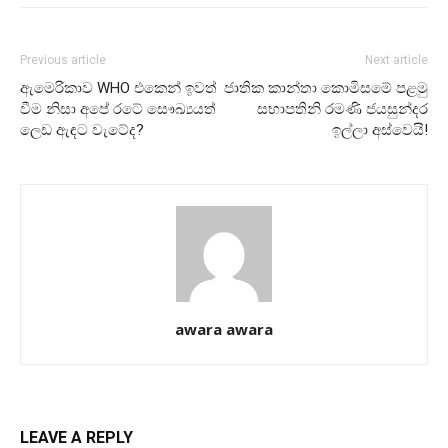
Previous article
Next article
ඇමෙරිකාව WHO එකෙන් ඉවත්
ජාතික කාන්තා කොමිසමේ පළමු
වීම නිසා අපේ රටේ සෞඛ්‍යයත්
සභාපතිනි රමණි ජයසුන්දර
ලෙඩ ඇඳට වැටේද?
ඉල්ලා අස්වෙයි!
awara awara
LEAVE A REPLY