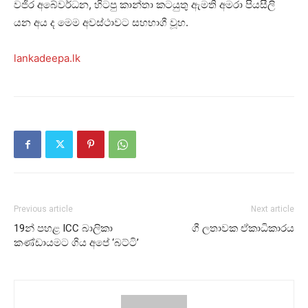
වජිර අබේවර්ධන, හිටපු කාන්තා කටයුතු ඇමති අමරා පියසීලි
යන අය ද මෙම අවස්ථාවට සහභාගී වූහ.
lankadeepa.lk
Previous article
Next article
19න් පහළ ICC බාලිකා
ගී ලතාවක ඒකාධිකාරය
කණ්ඩායමට ගිය අපේ ‘බට්ටි’