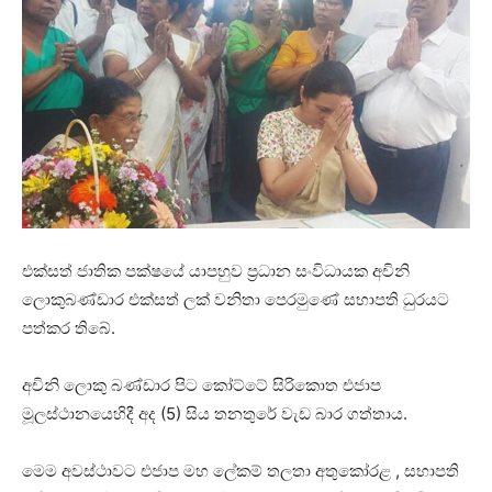
එක්සත් ජාතික පක්ෂයේ යාපහුව ප්‍රධාන සංවිධායක අචිනි
ලොකුබණ්ඩාර එක්සත් ලක් වනිතා පෙරමුණේ සභාපති ධුරයට
පත්කර තිබේ.
අචිනි ලොකු බණ්ඩාර පිට කෝට්ටේ සිරිකොත එජාප
මූලස්ථානයෙහිදී අද (5) සිය තනතුරේ වැඩ බාර ගත්තාය.
මෙම අවස්ථාවට එජාප මහ ලේකම් තලතා අතුකෝරළ , සභාපති