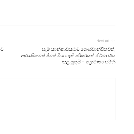
Next article
ුට
සෑම කාන්තාවකටම ගෞරවාන්විතවත්,
ආරක්ෂිතවත් ජීවත් විය හැකි පරිසරයක් නිර්මාණය
කළ යුතුයි – අග්‍රාමාත්‍ය හරිනි