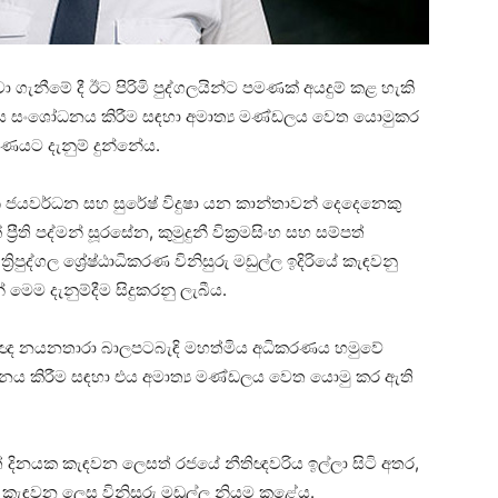
ඳවා ගැනීමේ දී ඊට පිරිමි පුද්ගලයින්ට පමණක් අයදුම් කළ හැකි
දනය සංශෝධනය කිරීම සඳහා අමාත්‍ය මණ්ඩලය වෙත යොමුකර
රණයට දැනුම් දුන්නේය.
ජයවර්ධන සහ සුරේෂ් විදුෂා යන කාන්තාවන් දෙදෙනෙකු
්‍රීති පද්මන් සූරසේන, කුමුදුනී වික්‍රමසිංහ සහ සම්පත්
පුද්ගල ශ්‍රේෂ්ඨාධිකරණ විනිසුරු මඩුල්ල ඉදිරියේ කැඳවනු
් මෙම දැනුම්දීම සිදුකරනු ලැබීය.
නීතිඥ නයනතාරා බාලපටබැඳි මහත්මිය අධිකරණය හමුවේ
නය කිරීම සඳහා එය අමාත්‍ය මණ්ඩලය වෙත යොමු කර ඇති
නත් දිනයක කැඳවන ලෙසත් රජයේ නීතිඥවරිය ඉල්ලා සිටි අතර,
කැඳවන ලෙස විනිසුරු මඩුල්ල නියම කළේය.