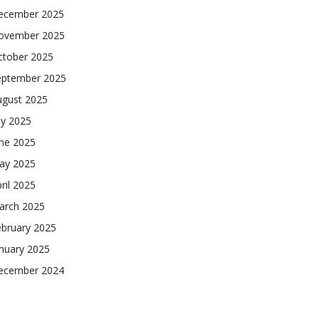
ecember 2025
ovember 2025
ctober 2025
eptember 2025
ugust 2025
ly 2025
une 2025
ay 2025
ril 2025
arch 2025
ebruary 2025
nuary 2025
ecember 2024