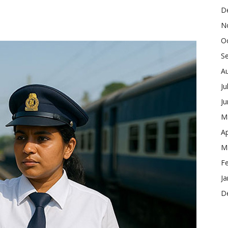
D
N
O
S
A
Ju
J
M
Ap
M
F
Ja
D