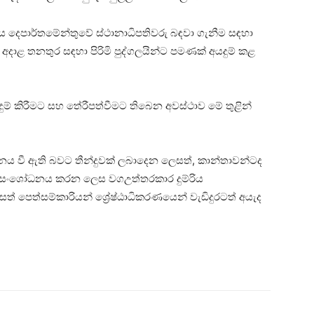
ම්රිය දෙපාර්තමේන්තුවේ ස්ථානාධිපතිවරු බඳවා ගැනීම සඳහා
 අදාළ තනතුර සඳහා පිරිමි පුද්ගලයින්ට පමණක් අයදුම් කළ
ුම් කිරීමට සහ තේරීපත්වීමට තිබෙන අවස්ථාව මේ තුළින්
ලංඝනය වී ඇති බවට තීන්දුවක් ලබාදෙන ලෙසත්, කාන්තාවන්ටද
නය සංශෝධනය කරන ලෙස වගඋත්තරකාර දුම්රිය
 පෙත්සම්කාරියන් ශ්‍රේෂ්ඨාධිකරණයෙන් වැඩිදුරටත් අයැද