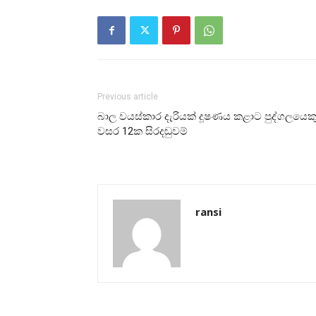
Previous article
බාල වයස්කාර දැරියක් දූෂණය කළාට පුද්ගලයෙක
වසර 12ක සිරදඬුවම්
ransi