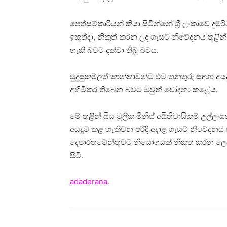
පෙත්සම්කාරියන් කියා සිටින්නේ ශ්‍රී ලංකාවේ දු
ඉකුත්දා, නිකුත් කරන ලද ගැසට් නිවේදනය තුළින්
හැකි බවට දක්වා තිබූ බවය.
සුදුසුකම්ලත් කාන්තාවන්ට එම තනතුරු සඳහා අයද
අහිමිකර තිබෙන බවට ඔවුන් චෝදනා කළේය.
මේ තුළින් සිය මූලික මිනිස් අයිතිවාසිකම් උල්
අයදුම් කළ හැකිවන පරිදි අදාළ ගැසට් නිවේද
දෙපාර්තමේන්තුවට නියෝගයක් නිකුත් කරන ලෙසත්
සිටී.
adaderana.