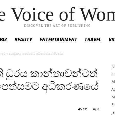
e Voice of Wo
DISCOVER THE ART OF PUBLISHING
BIZ
BEAUTY
ENTERTAINMENT
TRAVEL
VI
්ටත් ඉල්ලා යොමුකළ පෙත්සමට අධිකරණයේ තීරණය
Ju
පති ධුරය කාන්තාවන්ටත්
J
M
 පෙත්සමට අධිකරණයේ
Ap
M
F
370
0
Ja