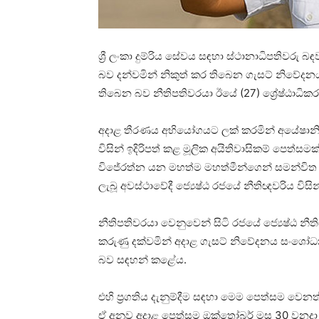
ශ්‍රී ලංකා දුම්රිය සේවය සඳහා ස්ථානාධිපතිවරු බ
බව දන්වමින් නිකුත් කර තිබෙන ගැසට් නිවේ
තිබෙන බව නීතිපතිවරයා ඊයේ (27) ශ්‍රේෂ්ඨාධික
අදාළ තීරණය අභියෝගයට ලක් කරමින් අයේෂානි 
විසින් ඉදිරිපත් කළ මූලික අයිතිවාසිකම් පෙත්සමක් ප
විජේරත්න යන මහත්ම මහත්මීන්ගෙන් සමන්විත ත්‍රි
ලැබූ අවස්ථාවේදී ජ්‍යෙෂ්ඨ රජයේ නීතිඥවරිය විසින
නීතිපතිවරයා වෙනුවෙන් සිටි රජයේ ජ්‍යෙෂ්ඨ 
කරුණු දක්වමින් අදාළ ගැසට් නිවේදනය සංශෝධ
බව සඳහන් කළේය.
එහි ප්‍රගතිය දැනුම්දීම සඳහා මෙම පෙත්සම වෙ
ඒ අනුව අදාළ පෙත්සම ඔක්තෝබර් මස 30 වනදා 