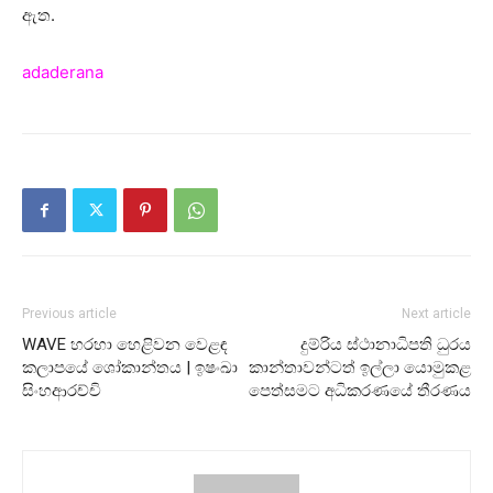
ඇත.
adaderana
Previous article
Next article
WAVE හරහා හෙළිවන වෙළඳ
දුම්රිය ස්ථානාධිපති ධුරය
කලාපයේ ශෝකාන්තය | ඉෂංඛා
කාන්තාවන්ටත් ඉල්ලා යොමුකළ
සිංහආරච්චි
පෙත්සමට අධිකරණයේ තීරණය