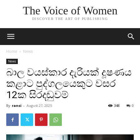
The Voice of Women
DISCOVER THE ART OF PUBLISHING
Home
News
News
බාල වයස්කාර දැරියක් දූෂණය
කළාට පුද්ගලයෙකුට වසර
12ක සිරදඬුවම්
By
ransi
-
August 27, 2025
348
0