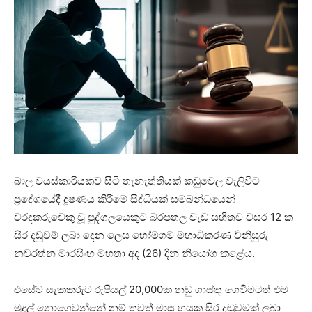
බාල වයස්කාරියකව සිටි තැනැත්තියක් කඩුවෙල වැලිවිට
ප්‍රදේශයේදී දූෂණය කිරීමේ සිද්ධියක් සම්බන්ධයෙන්
වරදකරුවෙකු වූ පුද්ගලයෙකුට බරපතල වැඩ සහිතව වසර 12 ක
සිර දඩුවම් ලබා දෙන ලෙස හෝමගම මහාධිකරණ විනිසුරු
නවරත්න මාරසිංහ මහතා අද (26) දින නියෝග කළේය.
එසේම සැකකරුට රුපියල් 20,000ක නඩු ගාස්තු ගෙවීමටත් එම
මුදල් නොගෙවන්නේ නම් තවත් මාස හයක සිර දඬුවමක් ලබා