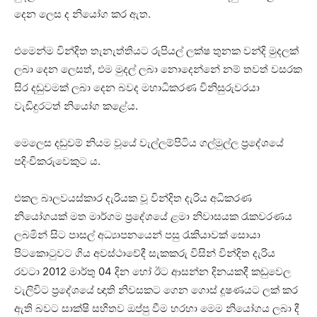
දෙන ලෙස ද නියෝග කර ඇත.
එමෙන්ම වින්දිත තැනැත්තියට රුපියල් ලක්ෂ තුනක වන්දි මුදලක්
ලබා දෙන ලෙසත්, එම මුදල් ලබා නොදෙන්නේ නම් තවත් වසරක
සිර දඬුවමක් ලබා දෙන බවද මහාධිකරණ විනිසුරුවරයා
වැඩිදුරටත් නියෝග කළේය.
මෙලෙස දඬුවම් නියම වූයේ වැල්ලම්පිටිය ගල්මුල්ල ප්‍රදේශයේ
පදිංචිකරුවෙකුට ය.
එකල බාලවයස්කාර දැරියක වූ වින්දිත දැරිය අධිකරණ
නියෝගයක් මත මාර්ගම ප්‍රදේශයේ ළමා නිවාසයක රැකවරණය
ලබමින් සිට පාසල් අධ්‍යාපනයෙන් පසු රැකියාවක් සොයා
පිටකොටුවට ගිය අවස්ථාවේදී සැකකරු විසින් වින්දිත දැරිය
රවටා 2012 මාර්තු 04 දින හෝ ඊට ආසන්න දිනයකදී කඩුවෙල
වැලිවිට ප්‍රදේශයේ ඥාති නිවසකට ගෙන ගොස් දූෂණයට ලක් කර
ඇති බවට සාක්ෂි සහිතව ඔප්පු වීම හරහා මෙම නියෝගය ලබා දී