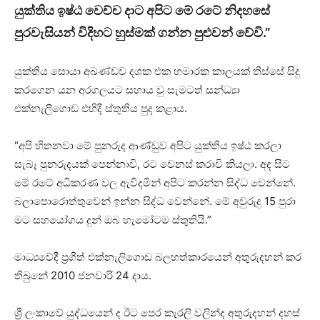
යුක්තිය ඉෂ්ඨ වෙච්ච දාට අපිට මේ රටේ නිදහසේ
පුරවැසියන් විදිහට හුස්මක් ගන්න පුළුවන් වේවි.”
යුක්තිය සොයා අඛණ්ඩව දශක එක හමාරක කාලයක් තිස්සේ සිදු
කරගෙන යන අරගලයට සහාය වු සැමටත් සන්ධ්‍යා
එක්නැලිගොඩ එහිදී ස්තුතිය පුද කළාය.
“අපි හිතනවා මේ පුනරුද ආණ්ඩුව අපිට යුක්තිය ඉෂ්ඨ කරලා
සැබෑ පුනරුදයක් පෙන්නාවි, රට වෙනස් කරාවි කියලා. අද සිට
මේ රටේ අධිකරණ වල ඇවිදමින් අපිට කරන්න සිද්ධ වෙන්නේ.
බලාපොරොත්තුවෙන් ඉන්න සිද්ධ වෙන්නේ. මේ අවුරුදු 15 පුරා
මට සහයෝගය දුන් ඔබ හැමෝටම ස්තුතියි.”
මාධ්‍යවේදී ප්‍රගීත් එක්නැලිගොඩ බලහත්කාරයෙන් අතුරුදහන් කර
තිබුනේ 2010 ජනවාරි 24 දාය.
ශ්‍රී ලංකාවේ යුද්ධයෙන් ද ඊට පෙර කැරලි වලින්ද අතුරුදහන් දහස්