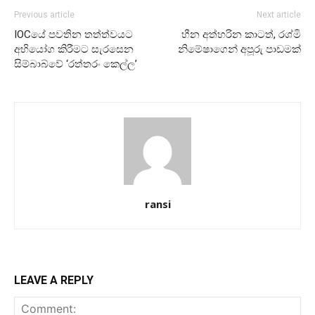
Previous article
Next article
IOCයේ පවතින තත්ත්වයට
හීන අත්හරින කාටත්, රශ්මි
අභියෝග කිරීමට සැරසෙන
නිමේෂාගෙන් අපූරු පාඩමක්
සිම්බාබ්වේ ‘රත්තරං කෙල්ල’
ransi
LEAVE A REPLY