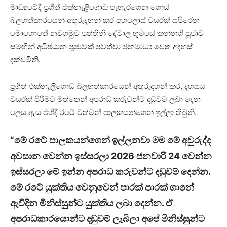
මාධ්‍යවේදී ප්‍රගීත් එක්නැළිගොඩ පැහැරගෙන ගොස්
බලහත්කාරයෙන් අතුරුදහන් කර පහලොස් වසරක් සපිරෙන
මොහොතේ නවගමුව පත්තිනි දේවාල භූමියේ කන්නගි පූජාව
සමඟින් අධිෂ්ඨාන පූජාවක් පවත්වා ජනමාධ්‍ය වෙත අදහස්
දක්වමිනි.
ප්‍රගීත් එක්නැලිගොඩ බලහත්කාරයෙන් අතුරුදහන් කර, දහසය
වසරක් පිරීමට මත්තෙන් අපරාධ කරුවන්ට දඩුවම් ලබා දෙන
ලෙස ඇය එහිදී රටේ වත්මන් පාලකයන්ගෙන් ඉල්ලා තිබුනි.
“මේ රටේ පාලකයන්ගෙන් ඉල්ලනවා මම මේ අවුරුද්ද
අවසාන වෙන්න ඉස්සරලා 2026 ජනවාරි 24 වෙන්න
ඉස්සරලා මේ ඉන්න අපරාධ කරුවන්ට දඩුවම් දෙන්න.
මේ රටේ යුක්තිය වෙනුවෙන් පාරක් පාරක් ගානේ
ඇවිදින මිනිස්සුන්ට යුක්තිය ලබා දෙන්න. ඒ
අපරාධකාරයොන්ට දඩුවම් ලැබිලා අපේ මිනිස්සුන්ට