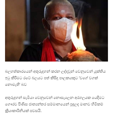
බලහත්කාරයෙන් අතුරුදහන් කරන ලද්දවුන් වෙනුවෙන් යුක්තිය
ඉටු කිරීමට රටේ බලයට පත් කිසිදු පාලකයකුට ‘වගේ වගක්
නොමැති’ බව
අතුරුදහන් සැමියා වෙනුවෙන් නොසැලෙන අරගලයක යෙදීමට
ගෞරව පිණිස ජාත්‍යන්තර සම්මානයෙන් පුදලද මානව හිමිකම්
ක්‍රියාකාරිනියක් පවසයි.