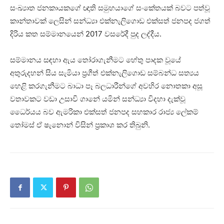
සංඛ්‍යාත ජනකායකගේ ඥාති සමුහයාගේ සංකේතයක් බවට පත්වූ
කාන්තාවක් ලෙසින් සන්ධ්‍යා එක්නැලිගොඩ එක්සත් ජනපද ජගත්
දිරිය කත සම්මානයෙන් 2017 වසරේදී පුද ලද්දීය.
සම්මානය සඳහා ඇය තෝරාගැනීමට හේතු පාදක වූයේ
අතුරුදහන් සිය සැමියා ප්‍රගීත් එක්නැලිගොඩ සම්බන්ධ සත්‍යය
හෙළි කරගැනීමට බාධා පෑ බලධාරීන්ගේ අවහිර නොතකා අසූ
වතාවකට වඩා උසාවි ගානේ යමින් සන්ධ්‍යා විදහා දැක්වූ
ධෛර්යය බව ඇමරිකා එක්සත් ජනපද සහකාර රාජ්‍ය ලේකම්
තෝමස් ඒ ෂැනොන් විසින් ප්‍රකාශ කර තිබුනි.