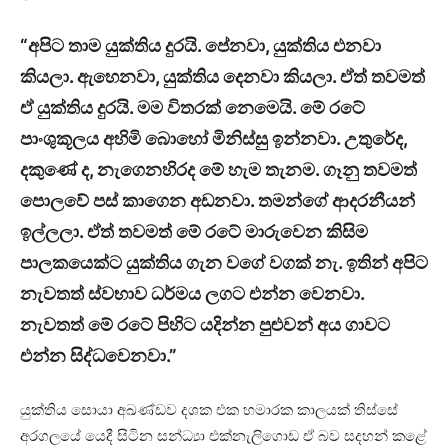
“අපිට තාම යුක්තිය දුරයි. පේනවා, යුක්තිය එනවා
කියලා. ඇහෙනවා, යුක්තිය දෙනවා කියලා. ඒත් තවමත්
ඒ යුක්තිය දුරයි. මම විතරක් නෙමෙයි. මේ රටේ
පාංශුකූලය අහිමි බොහෝ මිනිස්සු ඉන්නවා. උතුරේද,
දකුණේ ද, නැගෙනහිරද මේ හැම තැනම. ගෑනු තවමත්
පොලවේ පස් කාගෙන අඩනවා. තමන්ගේ ආදරනීයන්
ඉල්ලලා. ඒත් තවමත් මේ රටේ මාරුවෙන කිසිම
පාලකයෙක්ට යුක්තිය ගැන වගේ වගක් නැ. ඉතින් අපිට
නැවතත් ස්වභාව ධර්මය ලගට එන්න වෙනවා.
නැවතත් මේ රටේ පිහිට යදින්න පුළුවන් අය ගාවට
එන්න සිද්ධවෙනවා.”
යුක්තිය සොයා අඛණ්ඩව දශක එක හමාරක කාලයක් තිස්සේ
අරගලයේ යෙදී සිටින සන්ධ්‍යා එක්නැලිගොඩ ඒ බව සදහන් කළේ