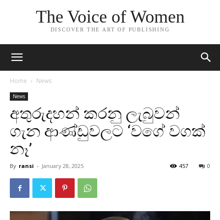
The Voice of Women
DISCOVER THE ART OF PUBLISHING
Home
News
News
අතුරුදහන් කරනු ලැබුවන්
ගැන ආණ්ඩුවලට ‘වගේ වගක්
නෑ’
By
ransi
-
January 28, 2025
457
0