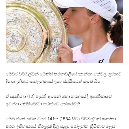
මෙවර විම්බල්ඩන් ටෙනිස් තරගාවලියේ කාන්තා කේවල ශූරතාව
දිනාගැනීමට පෝලන්තයේ ඉගා ස්වයිටෙක් සමත් විය.
ඒ පසුගියදා (12) පැවති අවසන් මහා තරගයේදී අමෙරිකාවේ
අමන්දා අනිසිමෝවා පරාජයට පත්කරමිනි.
මෙම ජයත් සමග වසර 141ක (1884 සිට) විම්බල්ඩන් කාන්තා
තරග ඉතිහාසයේ කිරුළක් දිනූ පළමු පෝලන්ත ක්‍රීඩිකාව ලෙස