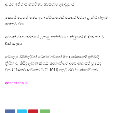
ඇයට ඉතිහාස ගතවීමට අවස්ථාව උදාවූවාය.
කෙසේ වෙතත් මෙය ඉගා ස්වියාටෙක් ජයගත් 6වන ග්‍රෑන්ඩ් ස්ලෑම්
ශූරතාව විය.
අවසන් මහා තරගයේ ලකුණු තත්ත්වය දැක්වුණේ 6-0ක් සහ 6-
0ක් ලෙසය.
මෙලෙස විම්බල්ඩන් ටෙනිස් අවසන් මහා තරගයකදී ප්‍රතිවාදී
ක්‍රීඩිකාව කිසිදු ලකුණක් රැස් කරගැනීමට අපොහොසත් වූයේද
වසර 114කට (අවසන් වරට 1911) පසුව වීම විශේෂත්වයකි.
adaderana.lk