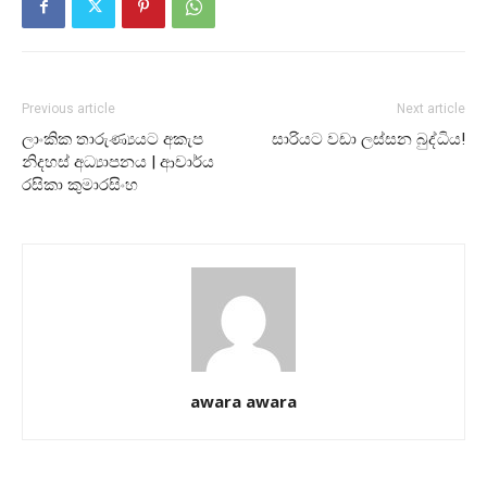
Previous article
Next article
ලාංකික තාරුණ්‍යයට අකැප
සාරියට වඩා ලස්සන බුද්ධිය!
නිදහස් අධ්‍යාපනය | ආචාර්ය
රසිකා කුමාරසිංහ
awara awara