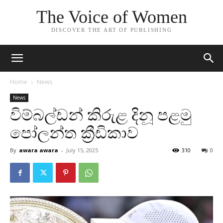
The Voice of Women
DISCOVER THE ART OF PUBLISHING
Home
News
News
විම්බල්ඩන් කිරුළ දිනූ පළමු
පෝලන්ත ක්‍රීඩිකාව
By
awara awara
-
July 15, 2025
310
0