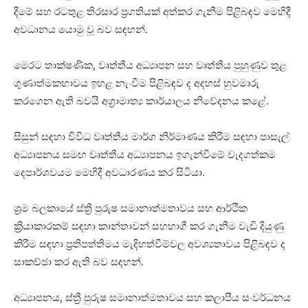
දීමේ සහ රටතුළ තිරසාර ප්‍රගතියක් අත්කර ගැනීම පිළිබඳව මෙහිදී
අවධානය යොමු වූ බව සඳහන්.
මෙරට තාක්ෂණික, වෘත්තීය අධ්‍යාපන සහ වෘත්තීය පුහුණුව තුළ
ගුණාත්මකභාවය ඉහළ නැංවීම පිළිබඳව ද අදහස් හුවමාරු
කරගෙන ඇති බවයි අග්‍රාමාත්‍ය කාර්යාලය නිවේදනය කළේ.
සිසුන් සඳහා විවිධ වෘත්තීය මාර්ග නිර්මාණය කිරීම සඳහා පාසැල්
අධ්‍යාපනය සමඟ වෘත්තීය අධ්‍යාපනය ඉගැන්වීමේ වැදගත්කම
දෙපාර්ශවයම මෙහිදී අවධාරණය කර සිටියා.
ශ්‍රම බලකායේ ස්ත්‍රී පුරුෂ සමානාත්මතාවය සහ ආර්ථික
ක්‍රියාකාරකම් සඳහා කාන්තාවන් සහභාගී කර ගැනීම වැඩි දියුණු
කිරීම සඳහා ප්‍රතිපත්තිමය මැදිහත්වීම්වල අවශ්‍යතාවය පිළිබඳව ද
සාකච්ඡා කර ඇති බව සඳහන්.
අධ්‍යාපනය, ස්ත්‍රී පුරුෂ සමානාත්මතාවය සහ කලාපීය සංවර්ධනය