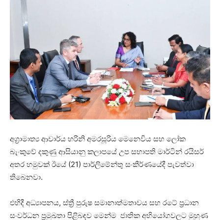
අග්‍රාමාත්‍ය ආචාර්ය හරිනි අමරසූරිය මෙනෙවිය සහ ලෝක
බැංකුවේ දකුණු ආසියානු කලාපයේ උප සභාපති මාර්ටින් රයිසර්
අතර හමුවක් ඊයේ (21) පාර්ලිමේන්තු සංකීර්ණයේදී පැවත්වා
තිබෙනවා.
එහිදී අධ්‍යාපනය, ස්ත්‍රී පුරුෂ සමානාත්මතාවය සහ රටේ ප්‍රධාන
සංවර්ධන ප්‍රමුඛතා පිළිබඳව මෙන්ම ජාතික අභියෝගවලට මුහුණ