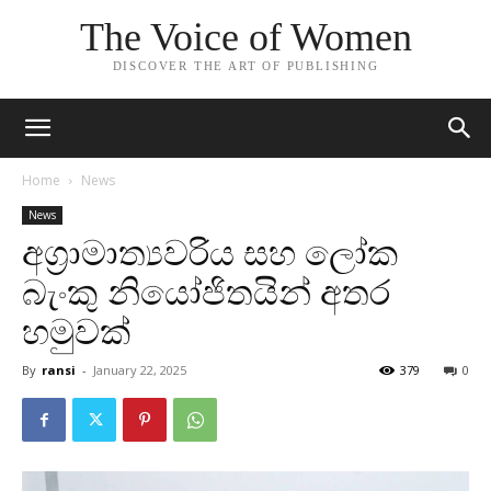
The Voice of Women
DISCOVER THE ART OF PUBLISHING
Home
News
News
අග්‍රාමාත්‍යවරිය සහ ලෝක
බැංකු නියෝජිතයින් අතර
හමුවක්
By
ransi
-
January 22, 2025
379
0