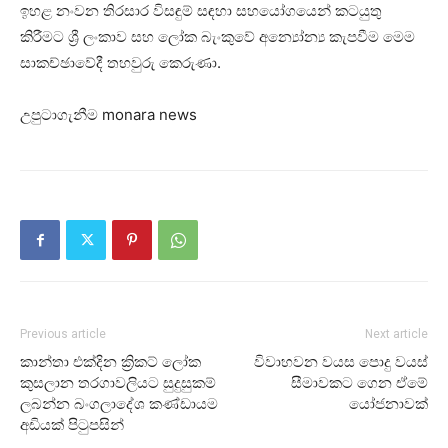
ඉහළ නංවන තිරසාර විසඳුම් සඳහා සහයෝගයෙන් කටයුතු
කිරීමට ශ්‍රී ලංකාව සහ ලෝක බැංකුවේ අන්‍යෝන්‍ය කැපවීම මෙම
සාකච්ඡාවේදී තහවුරු කෙරුණා.
උපුටාගැනීම monara news
Previous article
Next article
කාන්තා එක්දින ක්‍රිකට් ලෝක
විවාහවන වයස පොදු වයස්
කුසලාන තරගාවලියට සුදුසුකම්
සීමාවකට ගෙන ඒමේ
ලබන්න බංගලාදේශ කණ්ඩායම
යෝජනාවක්
අඩියක් පිටුපසින්