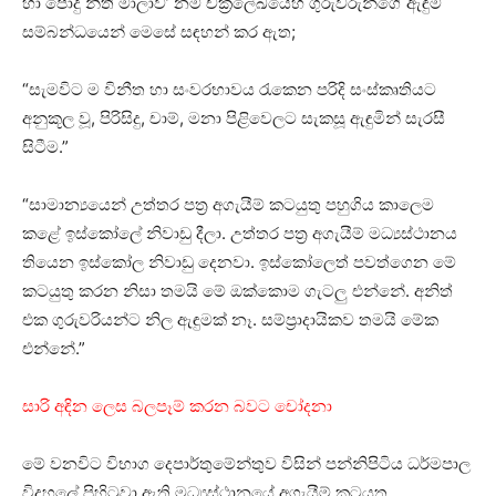
හා පොදු නීති මාලාව’ නම් චක්‍රලේඛයෙහි ගුරුවරුන්ගේ ඇඳුම්
සම්බන්ධයෙන් මෙසේ සඳහන් කර ඇත;
“සැමවිට ම විනීත හා සංවරභාවය රැකෙන පරිදි සංස්කෘතියට
අනුකූල වූ, පිරිසිදු, චාම්, මනා පිළිවෙලට සැකසූ ඇඳුමින් සැරසී
සිටීම.”
“සාමාන්‍යයෙන් උත්තර පත්‍ර අගැයීම් කටයුතු පහුගිය කාලෙම
කළේ ඉස්කෝලේ නිවාඩු දීලා. උත්තර පත්‍ර අගැයීම් මධ්‍යස්ථානය
තියෙන ඉස්කෝල නිවාඩු දෙනවා. ඉස්කෝලෙත් පවත්ගෙන මේ
කටයුතු කරන නිසා තමයි මේ ඔක්කොම ගැටලු එන්නේ. අනිත්
එක ගුරුවරියන්ට නිල ඇඳුමක් නෑ. සම්ප්‍රාදායිකව තමයි මේක
එන්නේ.”
සාරි අඳින ලෙස බලපෑම් කරන බවට චෝදනා
මේ වනවිට විභාග දෙපාර්තුමේන්තුව විසින් පන්නිපිටිය ධර්මපාල
විදුහලේ පිහිටුවා ඇති මධ්‍යස්ථානයේ අගැයීම් කටයුතු