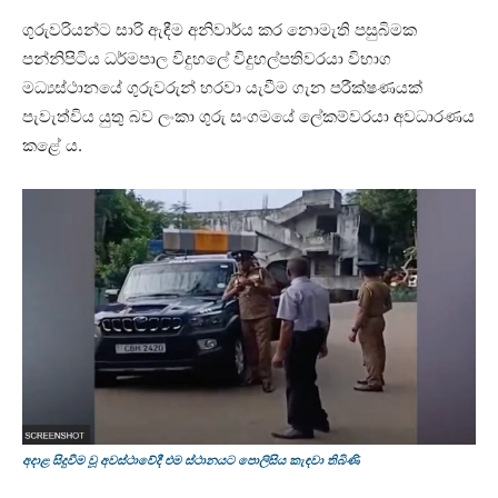
ගුරුවරියන්ට සාරි ඇඳීම අනිවාර්ය කර නොමැති පසුබිමක
පන්නිපිටිය ධර්මපාල විදුහලේ විදුහල්පතිවරයා විභාග
මධ්‍යස්ථානයේ ගුරුවරුන් හරවා යැවීම ගැන පරීක්ෂණයක්
පැවැත්විය යුතු බව ලංකා ගුරු සංගමයේ ලේකම්වරයා අවධාරණය
කළේ ය.
අදාළ සිදුවීම වූ අවස්ථාවේදී එම ස්ථානයට පොලිසිය කැඳවා තිබිණි