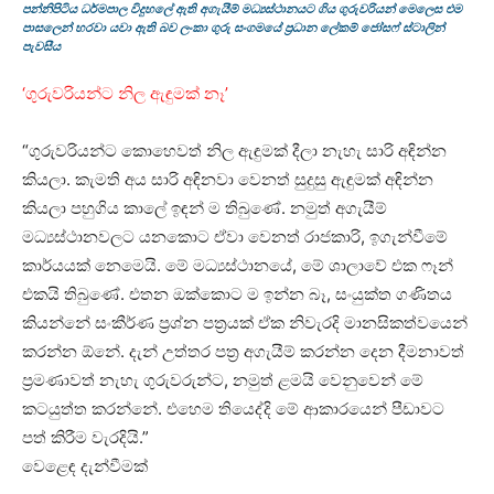
පන්නිපිටිය ධර්මපාල විදුහලේ ඇති අගැයීම් මධ්‍යස්ථානයට ගිය ගුරුවරියන් මෙලෙස එම
පාසලෙන් හරවා යවා ඇති බව ලංකා ගුරු සංගමයේ ප්‍රධාන ලේකම් ජෝසෆ් ස්ටාලින්
පැවසීය
‘ගුරුවරියන්ට නිල ඇඳුමක් නෑ’
“ගුරුවරියන්ට කොහෙවත් නිල ඇඳුමක් දීලා නැහැ සාරි අඳින්න
කියලා. කැමති අය සාරි අඳිනවා වෙනත් සුදුසු ඇඳුමක් අඳින්න
කියලා පහුගිය කාලේ ඉඳන් ම තිබුණේ. නමුත් අගැයීම්
මධ්‍යස්ථානවලට යනකොට ඒවා වෙනත් රාජකාරි, ඉගැන්වීමේ
කාර්යයක් නෙමෙයි. මේ මධ්‍යස්ථානයේ, ⁣මේ ශාලාවේ එක ෆෑන්
එකයි තිබුණේ. එතන ⁣ඔක්කොට ම ඉන්න බෑ, සංයුක්ත ගණිතය
කියන්නේ සංකීර්ණ ප්‍රශ්න පත්‍රයක් ඒක නිවැරදි මානසිකත්වයෙන්
කරන්න ඕනේ. දැන් උත්තර පත්‍ර අගැයීම් කරන්න දෙන දීමනාවත්
ප්‍රමණාවත් නැහැ ගුරුවරුන්ට, නමුත් ළමයි වෙනුවෙන් මේ
කටයුත්ත කරන්නේ. එහෙම තියෙද්දි මේ ආකාරයෙන් පීඩාවට
පත් කිරීම වැරදියි.”
වෙළෙඳ දැන්වීමක්