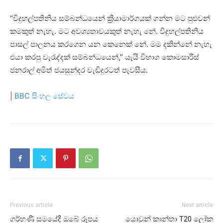
“විදුහල්පතිනිය සම්බන්ධයෙන් ක්‍රියාමාර්ගයක් ගන්න මට පුළුවන්
කමකුත් නැහැ. මට අවශ්‍යතාවයකුත් නැහැ නේ. විදුහල්පතිනිය
පාසල් පාලනය කරගෙන යන කෙනෙක් නේ. මම දකින්නේ නැහැ
එයා කරපු වැරැද්දක් සම්බන්ධයෙන්,” යැයි විභාග කොමසාරිස්
ජනරාල් අමිත් ජයසුන්දර වැඩිදුරටත් පැවසීය.
|
BBC සිංහල සේවය
Previous article
Next article
ගර්භණී සමයේදී ඔබේ රූපය
යොවුන් කාන්තා T20 ලෝක