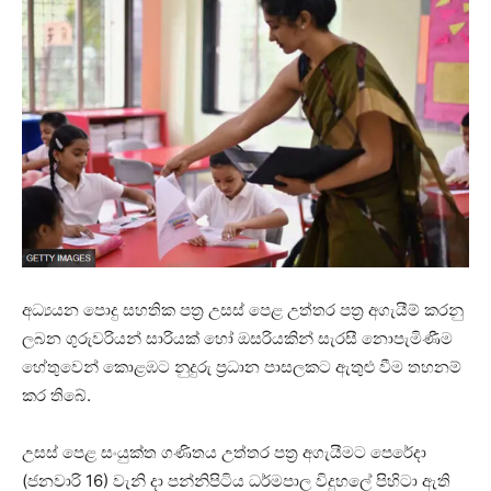
අධ්‍යයන පොදු සහතික පත්‍ර උසස් පෙළ උත්තර පත්‍ර අගැයීම් කරනු
ලබන ගුරුවරියන් සාරියක් හෝ ඔසරියකින් සැරසී නොපැමිණීම
හේතුවෙන් කොළඹට නුදුරු ප්‍රධාන පාසලකට ඇතුළු වීම තහනම්
කර තිබේ.
උසස් පෙළ සංයුක්ත ගණිතය උත්තර පත්‍ර අගැයීමට පෙරේදා
(ජනවාරි 16) වැනි දා පන්නිපිටිය ධර්මපාල විදුහලේ පිහිටා ඇති