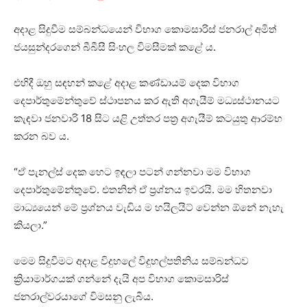
අදාළ සිදුවීම සම්බන්ධයෙන් විභාග කොමසාරිස් ජනරාල් අමිත්
ජයසුන්දරගෙන් බීබීසී සිංහල විමසීමක් කළේ ය.
එහිදී ඔහු සඳහන් කළේ අදාළ කණ්ඩායම් දෙක විභාග
දෙපාර්තුමේන්තුවේ ස්ථාපනය කර ඇති අගැයීම් මධ්‍යස්ථානයට
කැඳවා ජනවාරි 18 සිට යළි උත්තර පත්‍ර අගැයීම් කටයුතු ආරම්භ
කරන බව ය.
“ඒ පැනල්ස් දෙක හෙට ඉඳලා පටන් ගන්නවා මම විභාග
දෙපාර්තුමේන්තුවේ. එතනින් ඒ ප්‍රශ්නය ඉවරයි. මම හිතනවා
මාධ්‍යයෙන් මේ ප්‍රශ්නය වැඩිය ම හයිලයිට් වෙන්න ඕනේ නැහැ
කියලා.”
මෙම සිදුවීමට අදාළ විදුහලේ විදුහල්පතිනිය සම්බන්ධව
ක්‍රියාමාර්ගයක් ගන්නේ දැයි අප විභාග කොමසාරිස්
ජනරාල්වරයාගේ විමසනු ලැබීය.