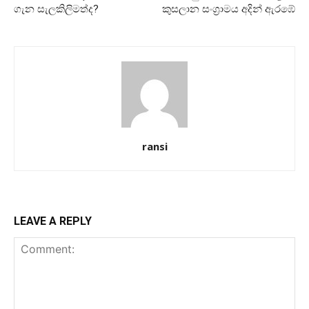
ගැන සැලකිලිමත්ද?
කුසලාන සංග්‍රාමය අදින් ඇරඹේ
ransi
LEAVE A REPLY