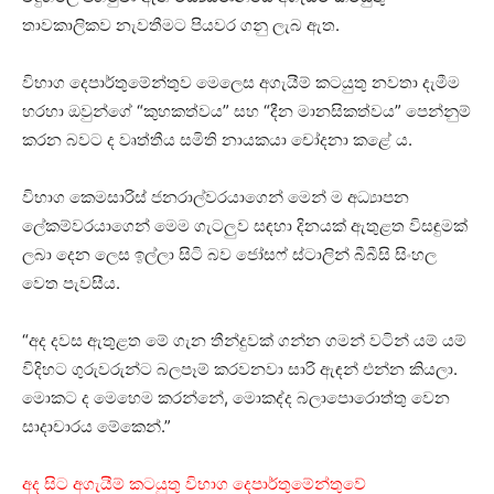
තාවකාලිකව නැවතීමට පියවර ගනු ලැබ ඇත.
විභාග දෙපාර්තුමේන්තුව මෙලෙස අගැයීම් කටයුතු නවතා දැමීම
හරහා ඔවුන්ගේ “කුහකත්වය” සහ “දීන මානසිකත්වය” පෙන්නුම්
කරන බවට ද වෘත්තීය සමිති නායකයා චෝදනා කළේ ය.
විභාග කෙමසාරිස් ජනරාල්වරයාගෙන් මෙන් ම අධ්‍යාපන
ලේකම්වරයාගෙන් මෙම ගැටලුව සඳහා දිනයක් ඇතුළත විසඳුමක්
ලබා දෙන ලෙස ඉල්ලා සිටි බව ජෝසෆ් ස්ටාලින් බීබීසි සිංහල
වෙත පැවසීය.
“අද දවස ඇතුළත මේ ගැන තීන්දුවක් ගන්න ගමන් වටින් යම් යම්
විදිහට ගුරුවරුන්ට බලපෑම් කරවනවා සාරි ඇඳන් එන්න කියලා.
මොකට ද මෙහෙම කරන්නේ, මොකද්ද බලාපොරොත්තු වෙන
සාදාචාරය මේකෙන්.”
අද සිට අගැයීම් කටයුතු විභාග දෙපාර්තුමේන්තුවේ