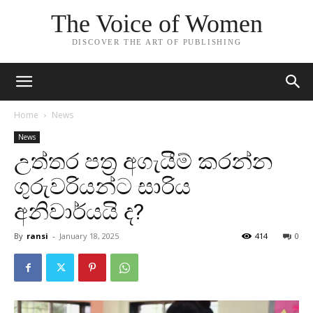
The Voice of Women
DISCOVER THE ART OF PUBLISHING
Home
News
News
උත්තර පත්‍ර අගැයීම් කරන්න
ගුරුවරියන්ට සාරිය
අනිවාර්යයි ද?
By
ransi
-
January 18, 2025
414
0