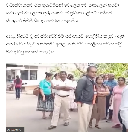
මධ්‍යස්ථානයට ගිය ගුරුවරියන් මෙලෙස එම පාසලෙන් හරවා
යවා ඇති බව ලංකා ගුරු සංගමයේ ප්‍රධාන ලේකම් ජෝසෆ්
ස්ටාලින් බීබීසී සිංහල සේවයට පැවසීය.
අදාළ සිදුවීම වූ අවස්ථාවේදී එම ස්ථානයට පොලිසිය කැඳවා ඇති
අතර මෙම සිදුවීම තමන්ට අදාළ නැති බව පොලිසිය පවසා තිබූ
බව ද ඔහු සඳහන් කළේ ය.