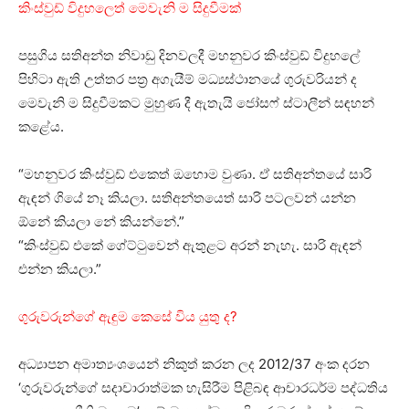
කිංස්වුඩ් විදුහලෙත් මෙවැනි ම සිදුවීමක්
පසුගිය සතිඅන්ත නිවාඩු දිනවලදී මහනුවර කිංස්වුඩ් විදුහලේ
පිහිටා ඇති උත්තර පත්‍ර අගැයීම් මධ්‍යස්ථානයේ ගුරුවරියන් ද
මෙවැනි ම සිදුවීමකට මුහුණ දී ඇතැයි ජෝසෆ් ස්ටාලීන් සඳහන්
කළේය.
“මහනුවර කිංස්වුඩ් එකෙත් ඔහොම වුණා. ඒ සතිඅන්තයේ සාරි
ඇඳන් ගියේ නෑ කියලා. සතිඅන්තයෙත් සාරි පටලවන් යන්න
ඕනේ කියලා නේ කියන්නේ.”
“⁣කිංස්වුඩ් එකේ ගේට්ටුවෙන් ඇතුළට අරන් නැහැ. සාරි ඇඳන්
එන්න කියලා.”
ගුරුවරුන්ගේ ඇඳුම කෙසේ විය යුතු ද?
අධ්‍යාපන අමාත්‍යංශයෙන් නිකුත් කරන ලද 2012/37 අංක දරන
‘ගුරුවරුන්ගේ සදාචාරාත්මක හැසිරීම පිළිබඳ ආචාරධර්ම පද්ධතිය