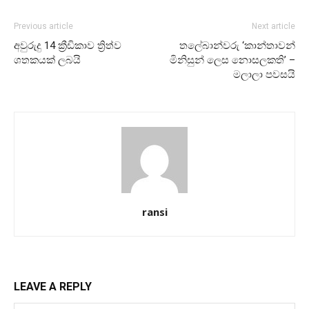
Previous article
Next article
අවුරුදු 14 ක්‍රීඩිකාව ත්‍රිත්ව
තලේබාන්වරු ‘කාන්තාවන්
ශතකයක් ලබයි
මිනිසුන් ලෙස නොසලකති’ –
මලාලා පවසයි
ransi
LEAVE A REPLY