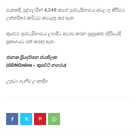
මෑතකදී, පුද්ගලයින් 4,246 කගේ පුරවැසිභාවය අවලංගු කිරීමට
උත්තරීතර කමිටුව කටයුතු කර ඇත.
කුවේට් පුරවැසිභාවය ලබාදීට අවශ්‍ය කරන සුදුසුකම් ඉදිරියේදි
ප්‍රකාශයට පත් කරනු ඇත.
ජානක ප්‍රියදර්ශන ජයතිලක
(GDNOnline – කුවේට් නගරය)
උපුටා ගැනීම ලංකාදීප