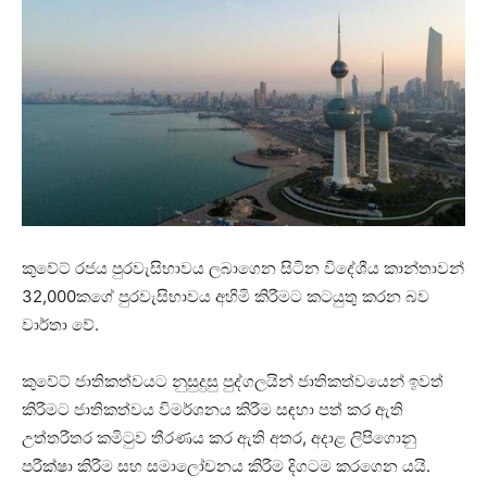
කුවේට් රජය පුරවැසිභාවය ලබාගෙන සිටින විදේශීය කාන්තාවන්
32,000කගේ පුරවැසිභාවය අහිමි කිරීමට කටයුතු කරන බව
වාර්තා වේ.
කුවේට් ජාතිකත්වයට නුසුදුසු පුද්ගලයින් ජාතිකත්වයෙන් ඉවත්
කිරීමට ජාතිකත්වය විමර්ශනය කිරීම සඳහා පත් කර ඇති
උත්තරීතර කමිටුව තීරණය කර ඇති අතර, අදාළ ලිපිගොනු
පරීක්ෂා කිරීම සහ සමාලෝචනය කිරීම දිගටම කරගෙන යයි.