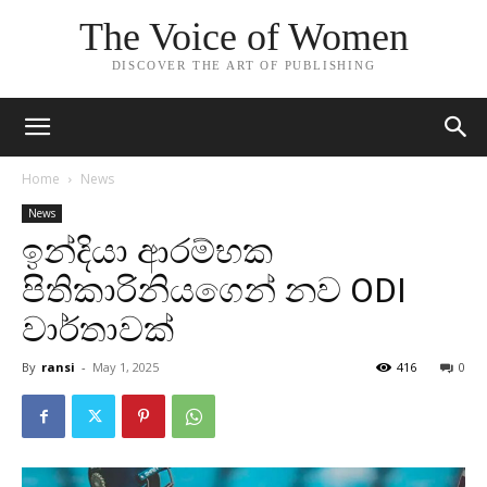
The Voice of Women
DISCOVER THE ART OF PUBLISHING
Home
News
News
ඉන්දියා ආරම්භක
පිතිකාරිනියගෙන් නව ODI
වාර්තාවක්
By
ransi
-
May 1, 2025
416
0