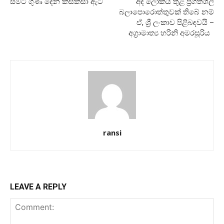
සමට ගුණ දෙන කසකසා ඇට
අද ලෝකය තුළ ප්‍රගතිශීලී
බලාපොරොත්තුවක් තිබේ නම්
ඒ, ශ්‍රී ලංකාව පිළිබඳවයි –
අග්‍රාමාත්‍ය හරිනි අමරසූරිය
ransi
LEAVE A REPLY