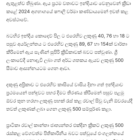
ඇතුළත්ව තිබුණා. ඇය ප්‍රථම වතාවට ඉන්දියාව වෙනුවෙන් ක්‍රීඩා
කළේ 2024 අගභාගයේ ෂෆාලි වර්මා කණ්ඩායමෙන් ඉවත් කළ
අවස්ථාවේ.
බටහිර ඉන්දීය කොදෙව් පිල ට එරෙහිව ලකුණු 40, 76 හා 18 ට
පසුව අයර්ලන්තය ට එරෙහිව ලකුණු 89, 67 හා 154ක් වාර්තා
කිරීමෙන් ඇය සැණින් සුපිරි ක්‍රීඩිකාවක් බවට පත්වුණා. ශ්‍රී
ලංකාවේදී නොදැවී ලබා ගත් අර්ධ ශතකය ඇයව ලකුණු 500
සීමාව ආසන්නයටම ගෙන ආවා.
දකුණු අප්‍රිකාව ට එරෙහිව කාසියේ වාසිය දිනා ගත් ඉන්දියාව
ප්‍රථමයෙන් පන්දුවට පහර දීමට තීරණය කිරීමෙන් පසුව පළමු
ඕවර තුන හරහා ලකුණු පහක් රැස් කළ රවාල් සිවු වැනි ඕවරයේදී
තවත් ලකුණක් ලබා ගෙන ලකුණු 500 සම්පූර්ණ කළා.
ප්‍රාටිකා රවාල් කාන්තා ජාත්‍යන්තර එක්දින ක්‍රිකට් ලකුණු 500
රැස්කළ වේගවත්ම පිතිකාරිනිය බවට පත්වූයේ එංගලන්තයේ