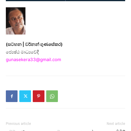
(සටහන | වර්නන් ගුණසේකර)
ජ්‍යෙෂ්ඨ මාධ්‍යවේදී
gunasekera33@gmail.com
Previous article
Next article