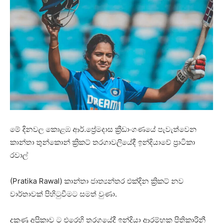
මේ දිනවල කොළඹ ආර්.ප්‍රේමදාස ක්‍රීඩාංගණයේ පැවැත්වෙන
කාන්තා තුන්කොන් ක්‍රිකට් තරගාවලියේදී ඉන්දියාවේ ප්‍රාටිකා
රවාල්
(Pratika Rawal) කාන්තා ජාත්‍යන්තර එක්දින ක්‍රිකට් නව
වාර්තාවක් පිහිටුවීමට සමත් වුණා.
දකුණු අප්‍රිකාව ට එරෙහි තරගයේදී ඉන්දියා ආරම්භක පිතිකාරිනී