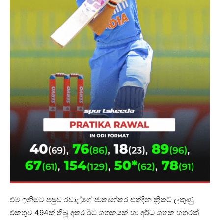
එම ඉනිමට පසුව රවාල්ගේ ජාත්‍යන්තර එක්දින ක්‍රිකට් ලකුණු
එකතුව 494ක් තිබූ අතර ඊට ශතකයක් හා අර්ධ ශතක හතරක්