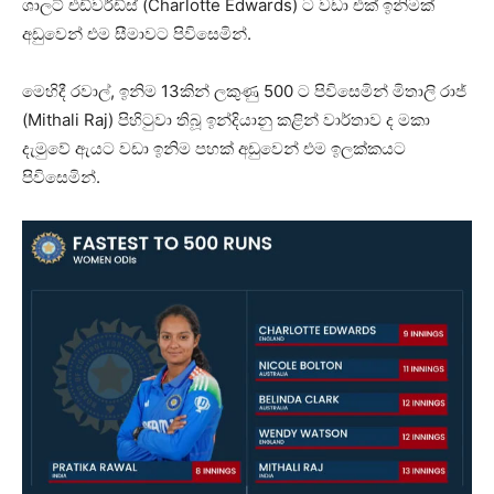
ශාලට් එඩ්වර්ඩ්ස් (Charlotte Edwards) ට වඩා එක් ඉනිමක්
අඩුවෙන් එම සීමාවට පිවිසෙමින්.
මෙහිදී රවාල්, ඉනිම 13කින් ලකුණු 500 ට පිවිසෙමින් මිතාලි රාජ්
(Mithali Raj) පිහිටුවා තිබූ ඉන්දියානු කළින් වාර්තාව ද මකා
දැමුවේ ඇයට වඩා ඉනිම පහක් අඩුවෙන් එම ඉලක්කයට
පිවිසෙමින්.