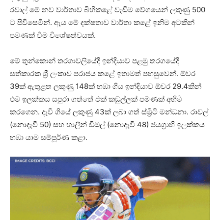
රවාල් මේ නව වාර්තාව බිහිකළේ වැඩිම වේගයෙන් ලකුණු 500
ට පිවිසෙමින්. ඇය මේ දක්ෂතාව වාර්තා කළේ ඉනිම අටකින්
පමණක් වීම විශේෂත්වයක්.
මේ තුන්කොන් තරගාවලියේදී ඉන්දියාව පළමු තරගයේදී
සත්කාරක ශ්‍රී ලංකාව පරාජය කළේ ඉතාමත් පහසුවෙන්. ඕවර
39ක් ඇතුළත ලකුණු 148ක් හඹා ගිය ඉන්දියාව ඕවර 29.4කින්
එම ඉලක්කය සපුරා ගත්තේ එක් කඩුල්ලක් පමණක් අහිමි
කරගෙන. දැවී ගියේ ලකුණු 43ක් ලබා ගත් ස්ම්‍රිටි මන්ධනා. රාවල්
(නොදැවී 50) සහ හාලීන් ඩිඔල් (නොදැවී 48) ජයග්‍රාහී ඉලක්කය
හඹා යාම සම්පූර්ණ කළා.