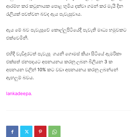
ආරම්භ කර කටුනායක පොළ භූමිය දක්වා ගමන් කර මැයි දින
රැලියක් පවත්වන බවද ඇය පැවැසුවාය.
ඇය මේ බව පැවැසූවේ කොල්ලුපිටියේදී පැවැති මාධ්‍ය හමුවකට
එක්වෙමිනි.
එහිදී වැඩිදුරටත් පැවැසූ ගයනි ගොමස් කියා සිටියේ ඇමරිකා
එක්සත් ජනපදයට අපනයනය කරනු ලබන බිලියන 3 ක
අපනයන වලින් 10% කට වඩා අපනයනය කරනු ලබන්නේ
ඇඟලුම් බවය.
lankadeepa.