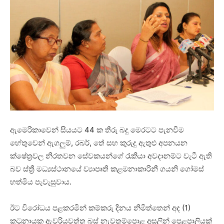
ඇමෙරිකාවෙන් සියයට 44 ක තීරු බදු මෙරටට පැනවීම
හේතුවෙන් ඇගලුම්, රබර්, තේ සහ කුරුදු ඇතුළු අපනයන
ක්ෂේත්‍රවල නිරතවන සේවකයන්ගේ රැකියා අවදානම්ට වැටී ඇති
බව ස්ත්‍රී මධ්‍යස්ථානයේ ව්‍යාපෘති කළමනාකාරිනී ගයනි ගෝමස්
හත්මිය පැවැසුවාය.
ඊට විරෝධය පළකරමින් කම්කරු දිනය නිමිත්තෙන් අද (1)
කටුනායක ඇවරියවත්ත බස් නැවතුම්පොළ අසලින් පෙළපාලියක්