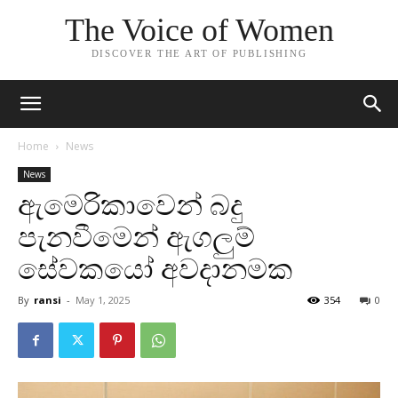
The Voice of Women
DISCOVER THE ART OF PUBLISHING
Home
News
News
ඇමෙරිකාවෙන් බදු
පැනවීමෙන් ඇගලුම්
සේවකයෝ අවදානමක
By
ransi
-
May 1, 2025
354
0