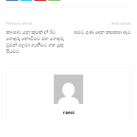
Previous article
Next article
කාංසාව යනු කුමක් ද? ඊට
සමට ගුණ දෙන කසකසා ඇට
ගොදුරු නොවීමට සහ ගොදුරු
වූවන් ගලවා ගැනීමට ගත යුතු
පියවර
ransi