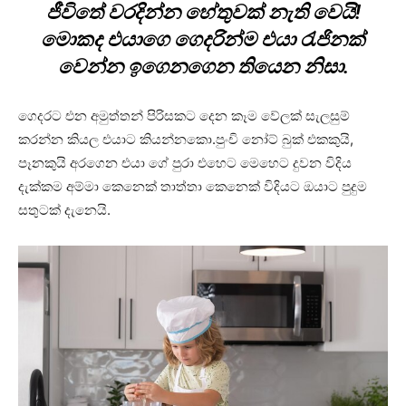
ජීවිතේ වරදින්න හේතුවක් නැති වෙයි!
මොකද එයාගෙ ගෙදරින්ම එයා රැජිනක්
වෙන්න ඉගෙනගෙන තියෙන නිසා.
ගෙදරට එන අමුත්තන් පිරිසකට දෙන කෑම වේලක් සැලසුම්
කරන්න කියල එයාට කියන්නකො.පුංචි නෝට් බුක් එකකුයි,
පෑනකුයි අරගෙන එයා ගේ පුරා එහෙට මෙහෙට දුවන විදිය
දැක්කම අම්මා කෙනෙක් තාත්තා කෙනෙක් විදියට ඔයාට පුදුම
සතුටක් දැනෙයි.