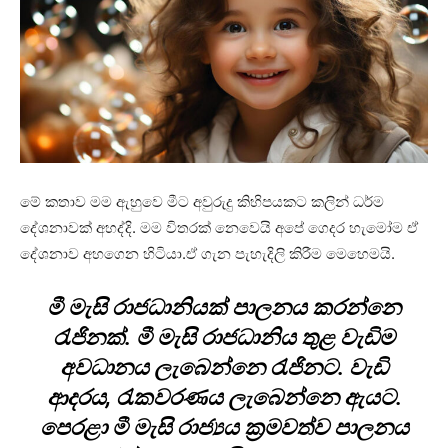
මේ කතාව මම ඇහුවෙ මීට අවුරුදු කිහිපයකට කලින් ධර්ම
දේශනාවක් අහද්දි. මම විතරක් නෙවෙයි අපේ ගෙදර හැමෝම ඒ
දේශනාව අහගෙන හිටියා.ඒ ගැන පැහැදිලි කිරීම මෙහෙමයි.
මී මැසි රාජධානියක් පාලනය කරන්නෙ
රැජිනක්. මී මැසි රාජධානිය තුළ වැඩිම
අවධානය ලැබෙන්නෙ රැජිනට. වැඩි
ආදරය, රැකවරණය ලැබෙන්නෙ ඇයට.
පෙරළා මී මැසි රාජ්‍යය ක්‍රමවත්ව පාලනය