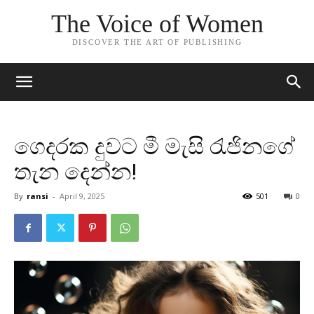
The Voice of Women
DISCOVER THE ART OF PUBLISHING
ගෙදරක දුවට මී මැසි රැජිනගේ
තැන දෙන්න!
By
ransi
-
April 9, 2025
501
0