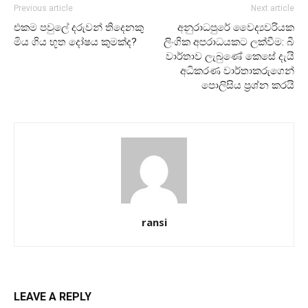
Previous article
Next article
එකම පවුලේ දරුවන් තිදෙනකු
අනුරාධපුරේ වෛද්‍යවරියක
මිය ගිය භූත දෝෂය කුමක්ද?
ලිංගික අපරාධයකට ලක්වීම: බී
වාර්තාව ලැබුණේ කෙසේ දැයි
අධිකරණ වාර්තාකරුගෙන්
පොලිසිය ප්‍රශ්න කරයි
ransi
LEAVE A REPLY