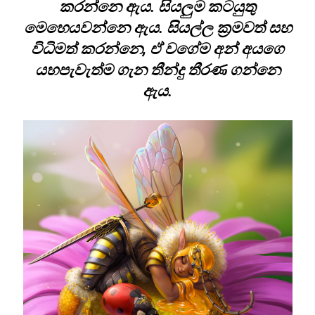
කරන්නෙ ඇය. සියලුම කටයුතු
මෙහෙයවන්නෙ ඇය. සියල්ල ක්‍රමවත් සහ
විධිමත් කරන්නෙ, ඒ වගේම අන් අයගෙ
යහපැවැත්ම ගැන තීන්දු තීරණ ගන්නෙ
ඇය.