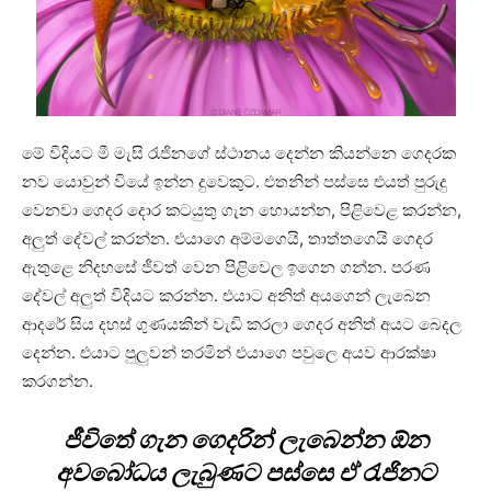
මේ විදියට මී මැසි රැජිනගේ ස්ථානය දෙන්න කියන්නෙ ගෙදරක
නව යොවුන් වියේ ඉන්න දුවෙකුට. එතනින් පස්සෙ එයත් පුරුදු
වෙනවා ගෙදර දොර කටයුතු ගැන හොයන්න, පිළිවෙළ කරන්න,
අලුත් දේවල් කරන්න. එයාගෙ අම්මගෙයි, තාත්තගෙයි ගෙදර
ඇතුළෙ නිදහසේ ජීවත් වෙන පිළිවෙල ඉගෙන ගන්න. පරණ
දේවල් අලුත් විදියට කරන්න. එයාට අනිත් අයගෙන් ලැබෙන
ආදරේ සිය දහස් ගුණයකින් වැඩි කරලා ගෙදර අනිත් අයට බෙදල
දෙන්න. එයාට පුලුවන් තරමින් එයාගෙ පවුලෙ අයව ආරක්ෂා
කරගන්න.
ජීවිතේ ගැන ගෙදරින් ලැබෙන්න ඕන
අවබෝධය ලැබුණට පස්සෙ ඒ රැජිනට