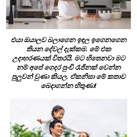
එයා ඔයාලව බලාගෙන ඉඳල ඉගෙනගෙන
තියන දේවල් දැක්කම. මේ එක
උදාහරණයක් විතරයි. මට හිතෙනවා මට
නම් අපේ ගෙදර පුංචි රැජිනක් වෙන්න
පුලුවන් වුණා කියල. ඒකනිසා මේ කතාව
බෙදාගන්න හිතුණා!