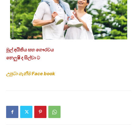
මුල් අයිතිය සහ ගෞරවය
නෙලුෂි ද සිල්වා ට
උපුටා ගැනීම Face book