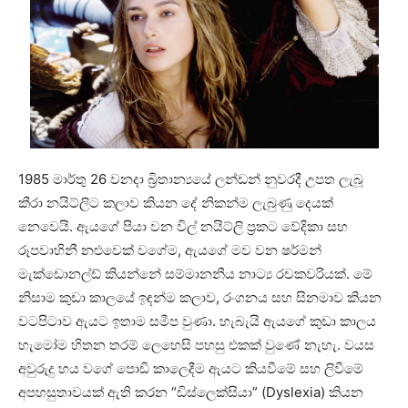
1985 මාර්තු 26 වනදා බ්‍රිතාන්‍යයේ ලන්ඩන් නුවරදී උපත ලැබූ
කීරා නයිට්ලිට කලාව කියන දේ නිකන්ම ලැබුණු දෙයක්
නෙවෙයි. ඇයගේ පියා වන විල් නයිට්ලි ප්‍රකට වේදිකා සහ
රූපවාහිනී නළුවෙක් වගේම, ඇයගේ මව වන ෂර්මන්
මැක්ඩොනල්ඩ් කියන්නේ සම්මානනීය නාට්‍ය රචකවරියක්. මේ
නිසාම කුඩා කාලයේ ඉඳන්ම කලාව, රංගනය සහ සිනමාව කියන
වටපිටාව ඇයට ඉතාම සමීප වුණා. හැබැයි ඇයගේ කුඩා කාලය
හැමෝම හිතන තරම් ලෙහෙසි පහසු එකක් වුණේ නැහැ. වයස
අවුරුදු හය වගේ පොඩි කාලෙදීම ඇයට කියවීමේ සහ ලිවීමේ
අපහසුතාවයක් ඇති කරන “ඩිස්ලෙක්සියා” (Dyslexia) කියන