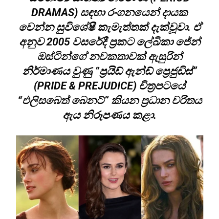
DRAMAS) සඳහා රංගනයෙන් දායක
වෙන්න සුවිශේෂී කැමැත්තක් දැක්වූවා. ඒ
අනුව 2005 වසරේදී ප්‍රකට ලේඛිකා ජේන්
ඔස්ටින්ගේ නවකතාවක් ඇසුරින්
නිර්මාණය වුණු “ප්‍රයිඩ් ඇන්ඩ් ප්‍රෙජුඩිස්”
(PRIDE & PREJUDICE) චිත්‍රපටයේ
“එලිසබෙත් බෙනට්” කියන ප්‍රධාන චරිතය
ඇය නිරූපණය කළා.