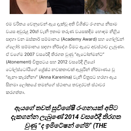
එම චරිතය වෙනුවෙන් ඇය දැක්වූ අති විශිෂ්ට රංගනය නිසාම
වයස අවුරුදු 20ක් වැනි ඉතාම තරුණ වයසකදීම හොඳම නිළිය
සඳහා වන ඔස්කාර් සම්මානය (Academy Award) සහ ගෝල්ඩන්
ග්ලෝබ් සම්මානය සඳහා නිර්දේශ වීමට ඇයට අවස්ථාව ලැබුණා.
ඒ වගේම 2007 වසරේදී තිරගත වුණු “ඇටෝන්මන්ට්”
(Atonement) චිත්‍රපටය සහ 2012 වසරේදී ලියෝ
ටෝල්ස්ටෝයිගේ ශ්‍රේෂ්ඨ නවකතාවක් ඇසුරින් නිර්මාණය වූ
“ඇනා කැරනිනා” (Anna Karenina) වැනි චිත්‍රපට හරහා ඇය
සිනමා ලෝකයේ තමන්ගේ ස්ථානය තවදුරටත් ස්ථාවර
කරගත්තා.
ඇයගේ තවත් සුවිශේෂී රංගනයක් අපිට
දැකගන්න ලැබුණේ 2014 වසරේදී තිරගත
වුණු “ද ඉමිටේෂන් ගේම්” (THE