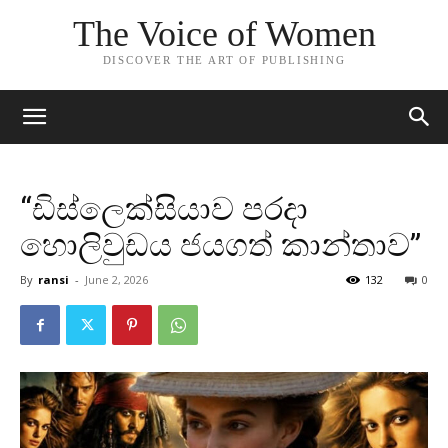
The Voice of Women
DISCOVER THE ART OF PUBLISHING
“ඩිස්ලෙක්සියාව පරදා
හොලිවුඩය ජයගත් කාන්තාව”
By
ransi
-
June 2, 2026
132
0