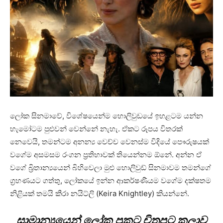
ලෝක සිනමාවේ, විශේෂයෙන්ම හොලිවුඩයේ ඉහළටම යන්න
හැමෝටම පුළුවන් වෙන්නේ නැහැ. ඒකට රූපය විතරක්
නෙවෙයි, තමන්ටම අනන්‍ය වෙච්ච වෙනස්ම විදියේ පෞරුෂයක්
වගේම අසමසම රංගන ප්‍රතිභාවක් තියෙන්නම ඕනේ. අන්න ඒ
වගේ බ්‍රිතාන්‍යයෙන් බිහිවෙලා මුළු හොලිවුඩ් සිනමාවම තමන්ගේ
ග්‍රහණයට ගත්තු, ලෝකයේ ඉන්න ආකර්ෂණීයම වගේම දක්ෂතම
නිළියක් තමයි කීරා නයිට්ලි (Keira Knightley) කියන්නේ.
සාමාන්‍යයෙන් ලෝක ප්‍රකට චිත්‍රපට කලාව