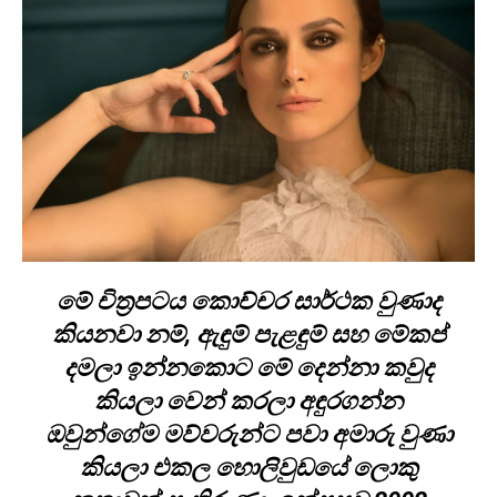
මේ චිත්‍රපටය කොච්චර සාර්ථක වුණාද
කියනවා නම්, ඇඳුම් පැළඳුම් සහ මේකප්
දමලා ඉන්නකොට මේ දෙන්නා කවුද
කියලා වෙන් කරලා අඳුරගන්න
ඔවුන්ගේම මව්වරුන්ට පවා අමාරු වුණා
කියලා එකල හොලිවුඩයේ ලොකු