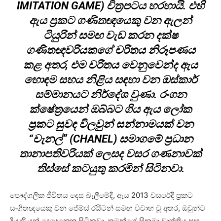
IMITATION GAME) චිත්‍රපටය හරහායි. එහි
ඇය ප්‍රකට ගණිතඥයෙකු වන ඇලන්
ටියුරින් සමඟ වැඩ කරන දක්ෂ
ගණිතඥවරියකගේ චරිතය නිරූපණය
කළ අතර, එම චරිතය වෙනුවෙන්ද ඇය
හොඳම සහය නිළිය සඳහා වන ඔස්කාර්
සම්මානයට නිර්දේශ වුණා. රංගන
ක්ෂේත්‍රයෙන් ඔබ්බට ගිය ඇය ලෝක
ප්‍රකට සුවඳ විලවුන් සන්නාමයක් වන
“චැනල්” (CHANEL) සමාගමේ ප්‍රධාන
තානාපතිවරියක් ලෙසද වසර ගණනාවක්
තිස්සේ කටයුතු කරමින් සිටිනවා.
පෞද්ගලික ජීවිතය දෙස බැලීමේදී, ඇය 2013 වසරේදී ප්‍රකට
සංගීතඥයෙකු වන ජේම්ස් රයිටන් සමඟ විවාහ වූ අතර, ඔවුන්ට
දියණියන් දෙදෙනෙකු සිටිනවා. තමන්ගේ සිනමා වෘත්තිය සහ