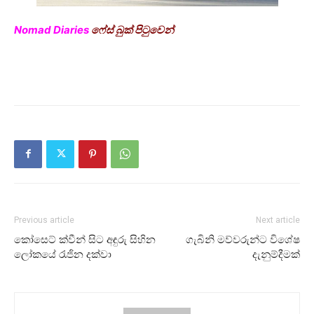
Nomad Diaries
ෆේස් බුක් පිටුවෙන්
Previous article
Next article
කෝසෙට් ක්වීන් සිට අඳුරු සිහින
ගැබිනි මව්වරුන්ට විශේෂ
ලෝකයේ රැජින දක්වා
දැනුම්දීමක්