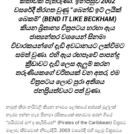
කතාවක් පැතිරුණා. ඉන්පසුව 2002
වසරේදී තිරගත වුණු “බෙන්ඩ් ඉට් ලයික්
බෙකම්” (BEND IT LIKE BECKHAM)
කියන බ්‍රිතාන්‍ය චිත්‍රපටය හරහා ඇය
ජාත්‍යන්තර වශයෙන් සිනමා
විචාරකයන්ගේ දැඩි අවධානයට ලක්වීමට
සමත් වුණා. එහි ඇය රඟපෑවේ පාපන්දු
ක්‍රීඩාවට දැඩි ලෙස ඇලුම් කරන
තරුණියකගේ චරිතයක් වන අතර, එම
චිත්‍රපටය ලොව පුරා අතිශය
ජනප්‍රියත්වයට පත් වුණා.
නමුත් කීරා නයිට්ලි කියන නාමය ලෝකයේ අස්සක් මුල්ලක්
නෑරම ඉන්න හැම සිනමා රසිකයෙක් අතරටම අරන් ගියේ
“පයිරට්ස් ඔෆ් ද කැරිබියන්” (Pirates of the Caribbean) චිත්‍රපට
මාලාව කිව්වොත් නිවැරදියි. 2003 වසරේදී එහි පළමු චිත්‍රපටය