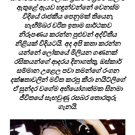
ඇතුළේ ඇයව හඳුන්වන්නේ වෙනස්ම
විදියේ රාජකීය පෙනුමක් තියෙන,
හැඟීම්බර චරිත ඉතාම සාර්ථකව
නිරූපණය කරන්න පුළුවන් අද්විතීය
නිළියක් විදියටයි. අද අපි කතා කරන්න
යන්නේ ලෝකයේ මිලියන ගණනක්
රසිකයන්ගේ ආදරය දිනාගත්තු, ඔස්කාර්
සම්මාන උළෙල පවා තමන්ගේ රංගන
දක්ෂතාවලින් මවිත කරපු කීරා නයිට්ලිගේ
ඒ සුන්දර වගේම අභියෝගාත්මක සිනමා
ජීවිතයේ සැඟවුණු රසබර තොරතුරු
ගැනයි.