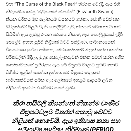
වන “The Curse of the Black Pearl” තිරගත වෙද්දී, ඇය එහි
නිරූපණය කරපු “එලිසබෙත් ස්වෝන්” (Elizabeth Swann)
කියන චරිතය මුළු ලෝකයම වසඟයට ගත්තා. ජොනි ඩෙප් සහ
ඔර්ලන්ඩෝ බ්ලූම් වැනි හොලිවුඩ් දැවැන්තයන් සමඟ කරට කර
සිටිමින් ඇය දැක්වූ රංගන පරාසය නිසාම, ඇය හොලිවුඩයේ ඉදිරි
පෙළේම ඉන්න සුපිරි නිළියක් බවට පත්වුණා. සාමාන්‍යයෙන්
චිත්‍රපටයක ඉන්න අහිංසක, බේරාගන්නකම් බලන් ඉන්න කාන්තා
චරිතවලින් මිදිලා, මුහුදු කොල්ලකරුවන් එක්ක සටන් කරන අභීත
කාන්තාවකගේ ප්‍රතිරූපය ඇය මේ චිත්‍රපට මාලාව පුරාම ඉතාම
විශිෂ්ට අයුරින් පෙන්වා දුන්නා. මේ චිත්‍රපට මාලාවේ
සාර්ථකත්වයත් සමඟ ඇය ලෝකයේ ඉහළම ආදායම් ලබන
නිළියන් අතරටද එක්වීමට සමත් වුණා.
කීරා නයිට්ලි කියන්නේ නිකන්ම වාණිජ
චිත්‍රපටවලට විතරක් කොටු වෙච්ච
නිළියක් නෙවෙයි. ඇය ඉතිහාස කතා සහ
සම්භාව්‍ය සාහිත්‍ය නිර්මාණ (PERIOD