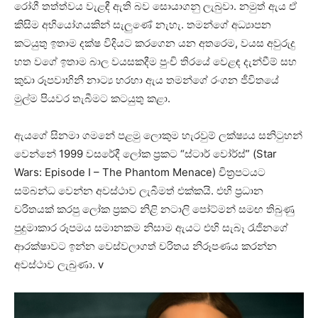
රෝගී තත්ත්වය වැළඳී ඇති බව සොයාගනු ලැබුවා. නමුත් ඇය ඒ
කිසිම අභියෝගයකින් සැලුණේ නැහැ. තමන්ගේ අධ්‍යාපන
කටයුතු ඉතාම දක්ෂ විදියට කරගෙන යන අතරෙම, වයස අවුරුදු
හත වගේ ඉතාම බාල වයසකදීම පුංචි තිරයේ වෙළඳ දැන්වීම් සහ
කුඩා රූපවාහිනී නාට්‍ය හරහා ඇය තමන්ගේ රංගන ජීවිතයේ
මුල්ම පියවර තැබීමට කටයුතු කළා.
ඇයගේ සිනමා ගමනේ පළමු ලොකුම හැරවුම් ලක්ෂ්‍යය සනිටුහන්
වෙන්නේ 1999 වසරේදී ලෝක ප්‍රකට “ස්ටාර් වෝර්ස්” (Star
Wars: Episode I – The Phantom Menace) චිත්‍රපටයට
සම්බන්ධ වෙන්න අවස්ථාව ලැබීමත් එක්කයි. එහි ප්‍රධාන
චරිතයක් කරපු ලෝක ප්‍රකට නිළි නටාලි පෝට්මන් සමඟ තිබුණු
පුදුමාකාර රූපමය සමානකම නිසාම ඇයට එහි සැබෑ රැජිනගේ
ආරක්ෂාවට ඉන්න වෙස්වලාගත් චරිතය නිරූපණය කරන්න
අවස්ථාව ලැබුණා. v