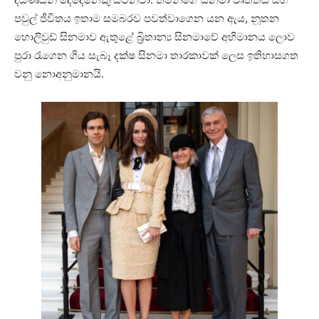
පවුල් ජීවිතය ඉතාම සමබරව පවත්වාගෙන යන ඇය, නූතන
හොලිවුඩ් සිනමාව ඇතුළේ බ්‍රිතාන්‍ය සිනමාවේ අභිමානය ලොව
පුරා රැගෙන ගිය සැබෑ දක්ෂ සිනමා තාරකාවක් ලෙස ඉතිහාසගත
වනු නොඅනුමානයි.