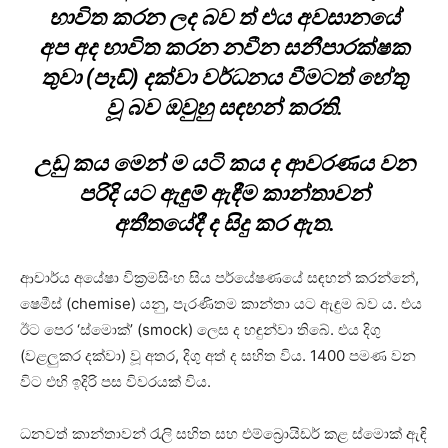
භාවිත කරන ලද බව ත් එය අවසානයේ
අප අද භාවිත කරන නවීන සනීපාරක්ෂක
තුවා (පෑඩ්) දක්වා වර්ධනය වීමටත් හේතු
වූ බව ඔවුහු සඳහන් කරති.
උඩු කය මෙන් ම යටි කය ද ආවරණය වන
පරිදි යට ඇඳුම් ඇඳීම කාන්තාවන්
අතීතයේදී ද සිදු කර ඇත.
ආචාර්ය අයේෂා වික්‍රමසිංහ සිය පර්යේෂණයේ සඳහන් කරන්නේ,
ෂෙමීස් (chemise) යනු, පැරණිතම කාන්තා යට ඇඳුම බව ය. එය
ඊට පෙර ‘ස්මොක්’ (smock) ලෙස ද හඳුන්වා තිබේ. එය දිගු
(වළලුකර දක්වා) වූ අතර, දිගු අත් ද සහිත විය. 1400 පමණ වන
විට එහි ඉදිරි පස විවරයක් විය.
ධනවත් කාන්තාවන් රැලි සහිත සහ එම්බ්‍රොයිඩර් කළ ස්මොක් ඇඳි