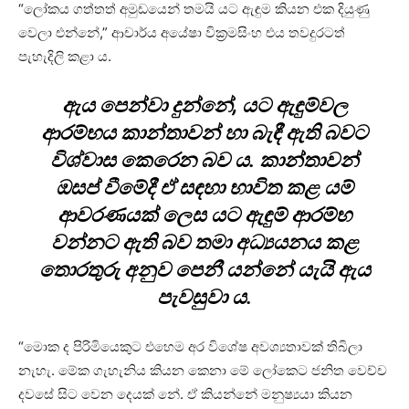
“ලෝකය ගත්තත් අමුඩයෙන් තමයි යට ඇඳුම කියන එක දියුණු
වෙලා එන්නේ,” ආචාර්ය අයේෂා වික්‍රමසිංහ එය තවදුරටත්
පැහැදිලි කළා ය.
ඇය පෙන්වා දුන්නේ, යට ඇඳුම්වල
ආරම්භය කාන්තාවන් හා බැඳී ඇති බවට
විශ්වාස කෙරෙන බව ය. කාන්තාවන්
ඔසප් වීමේදී ඒ සඳහා භාවිත කළ යම්
ආවරණයක් ලෙස යට ඇඳුම් ආරම්භ
වන්නට ඇති බව තමා අධ්‍යයනය කළ
තොරතුරු අනුව පෙනී යන්නේ යැයි ඇය
පැවසුවා ය.
“මොක ද පිරිමියෙකුට එහෙම අර විශේෂ අවශ්‍යතාවක් තිබිලා
නැහැ. මේක ගැහැනිය කියන කෙනා මේ ලෝකෙට ජනිත වෙච්ච
දවසේ සිට වෙන දෙයක් නේ. ඒ කියන්නේ මනුෂ්‍යයා කියන