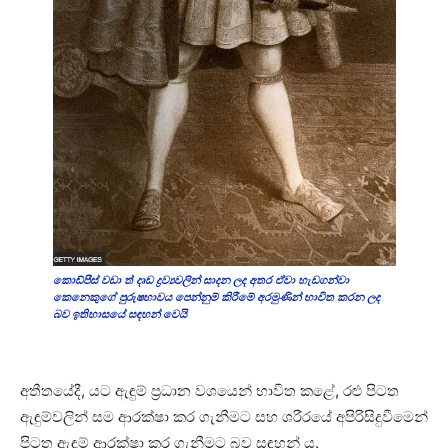
කොඩ්පීස් වඩා ත් දෘඩ ද්‍රව්‍යවලින් සාදන ලද අතර ඒවා හැඩගන්වා
කෙනෙකුගේ පුරුෂභාවය පෙන්නුම් කිරීමේ අරමුණින් භාවිත කරන ලද
බව ඉතිහාසයේ සඳහන් වෙයි
අතීතයේදී, යට ඇඳුම් ප්‍රධාන වශයෙන් භාවිත කළේ, රළු පිටත
ඇඳුම්වලින් සම ආරක්ෂා කර ගැනීමට සහ ශරීරයේ අපිරිසිදුවීමෙන්
පිටත ඇඳුම් ආරක්ෂා කර ගැනීමට බව සඳහන් ය.