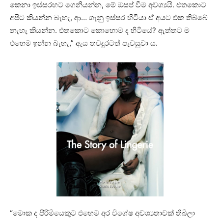
කෙනා ඉස්සරහට ගෙනියන්න, මේ ඔසප් වීම අවශ්‍යයි. එතකොට
අපිට කියන්න බැහැ, ආ… ගෑනු ඉස්සර හිටියා ඒ අයට එක තිබ්බේ
නැහැ කියන්න. එතකොට කොහොම ද හිටියේ? ඇත්තට ම
එහෙම ඉන්න බැහැ,” ඇය තවදුරටත් පැවසුවා ය.
“මොක ද පිරිමියෙකුට එහෙම අර විශේෂ අවශ්‍යතාවක් තිබිලා