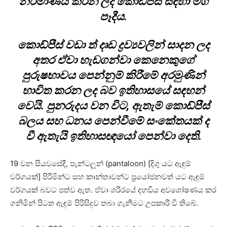
නිර්මාණය කරන ලද කොඩ්පීස් සඳහා මග
පෑදීය.
කොඩ්පීස් වඩා ත් දෘඩ ද්‍රව්‍යවලින් සාදන ලද
අතර ඒවා හැඩගන්වා කෙනෙකුගේ
පුරුෂභාවය පෙන්නුම් කිරීමේ අරමුණින්
භාවිත කරන ලද බව ඉතිහාසයේ සඳහන්
වෙයි. පුනරුදය වන විට, ඇතැම් කොඩ්පීස්
බලය සහ ධනය පෙන්වීමේ සංකේතයක් ද
වී ඇතැයි ඉතිහාසඥයෝ පෙන්වා දෙති.
19 වන සියවසේදී, පැන්ටලූන් (pantaloon) [දිගු යට ඇඳුම්
වර්ගයක්] පිරිමින්ට සහ කාන්තාවන්ට ප්‍රයෝජනවත් යට ඇඳුම්
වර්ගයක් බවට පත්ව ඇත. ඒවා ශරීරයේ දහඩිය අවශෝෂණය කර
ගනිමින් පිටත ඇඳුම් පිරිසිදුව තබා ගැනීමට උපකාරී වී තිබේ.