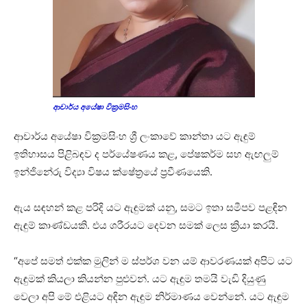
ආචාර්ය අයේෂා වික්‍රමසිංහ
ආචාර්ය අයේෂා වික්‍රමසිංහ ශ්‍රී ලංකාවේ කාන්තා යට ඇඳුම්
ඉතිහාසය පිළිබඳව ද පර්යේෂණය කළ, පේෂකර්ම සහ ඇඟලුම්
ඉන්ජිනේරු විද්‍යා විෂය ක්ෂේත්‍රයේ ප්‍රවීණයෙකි.
ඇය සඳහන් කළ පරිදි යට ඇඳුමක් යනු, සමට ඉතා සමීපව පළඳින
ඇඳුම් කාණ්ඩයකි. එය ශරීරයට දෙවන සමක් ලෙස ක්‍රියා කරයි.
“අපේ සමත් එක්ක මුලින් ම ස්පර්ශ වන යම් ආවරණයක් අපිට යට
ඇඳුමක් කියලා කියන්න පුළුවන්. යට ඇඳුම තමයි වැඩි දියුණු
වෙලා අපි මේ එළියට අඳින ඇඳුම නිර්මාණය වෙන්නේ. යට ඇඳුම