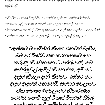
කුමක් ද?
ආචාර්ය අයේෂා වික්‍රමසිංහ පෙන්වා දුන්නේ, සනීපාරක්ෂාව
පමණක් මුල් කරගෙන ඔවුන් යට ඇඳුම් නොඇඳි බව ය.
වර්තමානය මෙන් ලිංගික ආකර්ෂණය ඇති කර ගැනීමේ අරමුණින්
ද අතීත මානවයා යට ඇඳුම් ඇඳි බව ඇය පැහැදිලි කළා ය.
“ඇත්තට ම හයිජීන් කියන එකටත් වැඩිය,
මම අර රිසර්ච් එක කරනකොට සහ
කරුණු කියවනකොට තේරුණේ, මේ
සේක්ෂුවල් ඇපීල් කියන එක, අපි යට
ඇඳුම කියලා දැන් කිව්වට, ඉස්සර යට
ඇඳුම ඇඳුමක් නෙවෙයි. සමහර වෙලාවට
ඒක බොහෝ වෙලාවට නිවාරණය
වෙච්ච, පොඩි නූල් ටිකක් විතරක් තිබ්බ,
නැත්නම් පොඩි ආයිත්තමක්, ජුවෙලරි