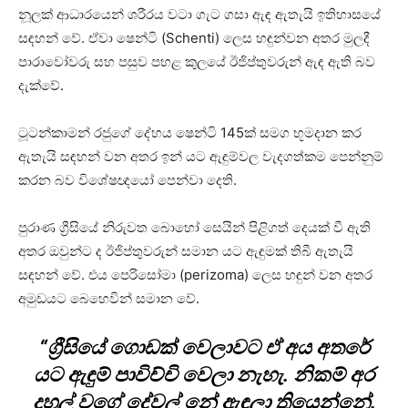
නූලක් ආධාරයෙන් ශරීරය වටා ගැට ගසා ඇඳ ඇතැයි ඉතිහාසයේ
සඳහන් වේ. ඒවා ෂෙන්ටි (Schenti) ලෙස හඳුන්වන අතර මුලදී
පාරාවෝවරු සහ පසුව පහළ කුලයේ ඊජිප්තුවරුන් ඇඳ ඇති බව
දැක්වේ.
ටූටන්කාමන් රජුගේ දේහය ෂෙන්ටි 145ක් සමග භූමදාන කර
ඇතැයි සඳහන් වන අතර ඉන් යට ඇඳුම්වල වැදගත්කම පෙන්නුම්
කරන බව විශේෂඥයෝ පෙන්වා දෙති.
පුරාණ ග්‍රීසියේ නිරුවත බොහෝ සෙයින් පිළිගත් දෙයක් වී ඇති
අතර ඔවුන්ට ද ඊජිප්තුවරුන් සමාන යට ඇඳුමක් තිබී ඇතැයි
සඳහන් වේ. එය පෙරිසෝමා (perizoma) ලෙස හඳුන් වන අතර
අමුඩයට බෙහෙවින් සමාන වේ.
“ග්‍රීසියේ ගොඩක් වෙලාවට ඒ අය අතරේ
යට ඇඳුම් පාවිච්චි වෙලා නැහැ. නිකම් අර
දුහුල් වගේ දේවල් නේ ඇඳලා තියෙන්නේ.