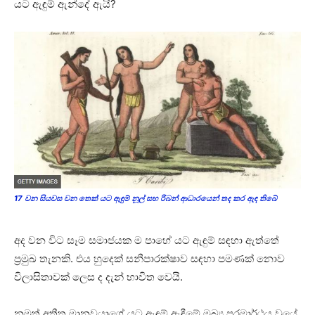
යට ඇඳුම් ඇන්දේ ඇයි?
17 වන සියවස වන තෙක් යට ඇඳුම් නූල් සහ රිබන් ආධාරයෙන් තද කර ඇඳ තිබේ
අද වන විට සෑම සමාජයක ම පාහේ යට ඇඳුම් සඳහා ඇත්තේ
ප්‍රමුඛ තැනකි. එය හුදෙක් සනීපාරක්ෂාව සඳහා පමණක් නොව
විලාසිතාවක් ලෙස ද දැන් භාවිත වෙයි.
නමුත් අතීත මානවයාගේ යට ඇඳුම් ඇඳීමේ මුඛ්‍ය පරමාර්ථය වූයේ