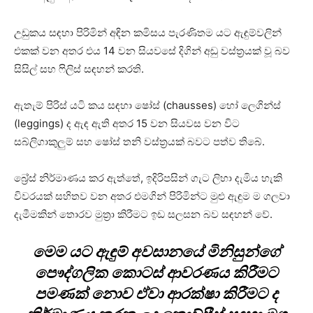
උඩුකය සඳහා පිරිමින් අඳින කමිසය පැරණිතම යට ඇඳුම්වලින්
එකක් වන අතර එය 14 වන සියවසේ දිගින් අඩු වස්ත්‍රයක් වූ බව
සිසිල් සහ ෆිලිස් සඳහන් කරති.
ඇතැම් පිරිස් යටි කය සඳහා ෂෝස් (chausses) හෝ ලෙගින්ස්
(leggings) ද ඇඳ ඇති අතර 15 වන සියවස වන විට
සබ්ලිගාකුලුම් සහ ෂෝස් තනි වස්ත්‍රයක් බවට පත්ව තිබේ.
බ්‍රේස් නිර්මාණය කර ඇත්තේ, ඉදිරිපසින් ගැට ලිහා දැමිය හැකි
විවරයක් සහිතව වන අතර එමගින් පිරිමින්ට මුළු ඇඳුම ම ගලවා
දැමීමකින් තොරව මුත්‍රා කිරීමට ඉඩ සලසන බව සඳහන් වේ.
මෙම යට ඇඳුම් අවසානයේ මිනිසුන්ගේ
පෞද්ගලික කොටස් ආවරණය කිරීමට
පමණක් නොව ඒවා ආරක්ෂා කිරීමට ද