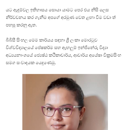
යට ඇඳුම්වල ඉතිහාසය සොයා යාමට පෙර එය නිසි ලෙස
නිර්වචනය කර ගැනීම අපගේ අරමුණ වෙත ළඟා වීම වඩා ත්
පහසු කරනු ඇත.
බීබීසී සිංහල මෙම කාර්යය සඳහා ශ්‍රී ලංකා මොරටුව
විශ්වවිද්‍යාලයේ පේෂකර්ම සහ ඇඟලුම් ඉන්ජිනේරු විද්‍යා
අධ්‍යයනාංශයේ ජ්‍යෙෂ්ඨ කථිකාචාර්ය, ආචාර්ය අයේෂා වික්‍රමසිංහ
සමග සංවාදයක යෙදුණෙමු.