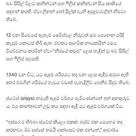
බව සිසිල් විලට් කනින්ටන් සහ ෆිලිස් කනින්ටන් සිය කෘතියේ
සඳහන් කරති. ඒවා ලිනන් හෝ සිල්ක් වැනි අමුද්‍රව්‍යවලින් නිමවා
තිබේ.
12 වන සියවසේ ඇතැම් ෂෙමීස්වල නිරුවත් සම පෙනෙන පරිදි
කැපුම් කොටස් තිබී ඇත. එවකට ආගමික නායකයින් මෙය
විවේචනය කරමින් ඒවා “නිරයේ කවුළු” ලෙස හැඳින් වූ බව සිසිල්
සහ ෆිලිස් පවසති.
1340 වන විට, යට ඇඳුම් ශරීරයට තද වන ලෙස ඇඳීම අරඹා ඇති
අතර එමගින් ශරීරයේ හැඩය වඩාත් පැහැදිලිව පෙනීම සිදුව තිබේ.
ස්ටේස් (stays) නමැති ඇඳුම් වර්ගය පැමිණෙන්නේ ඉන් අනතුරුව
ය. එය කාන්තාවන් උඩු කය සඳහා ඇඳි යට ඇඳුම් වර්ගයක් විය.
“ඉස්සර ම තිබ්බා ස්ටේස් කියලා එකක්. බස්ට් එක මෙහෙම තද
කරනවා. ඊට පස්සේ තමයි කෝසෙට් එක එන්නේ,” ආචාර්ය