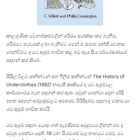
කාලගුණික වෙනස්කම්වලින් ශරීරය ආරක්ෂා කර ගැනීම,
ශරීරයට හැඩයක් ලබා ගැනීමට මෙන් ම සමාජ පන්ති වෙනස
පෙන්වීමට ද යට ඇඳුම් භාවිත කළ බව ඇය සිය පර්යේෂණයේ
සඳහන් කර තිබේ.
සිසිල් විලට් කනින්ටන් සහ ෆිලිස් කනින්ටන් The History of
Underclothes (1992) නමැති කෘතියේ ද යට ඇඳුම්වල
කාර්යභාරය ගැන සඳහන් කර ඇත. ඔවුන් පෙන්වා දෙන පරිදි
ඉහත සඳහන් අරමුණුවලට අමතරව පිරිසිදුබව සඳහා ද මානවයා
යට ඇඳුම් භාවිත කරයි.
යට ඇඳුම් සඳහා යොදා ගත් පැරණිතම අමුද්‍රව්‍යය ලිනන් බව ද
ඔවුහු පෙන්වා දෙති. 19 වන සියවසේ මැද භාගයට පෙර, යට