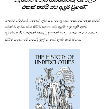
එකක් තමයි යට ඇඳුම වුණේ.”
මානව ශරීරයේ ඉනෙන් උඩ සහ පහළ යන කොටස් දෙක වෙන්
වෙන්ව ආවරණය කිරීම සඳහා යට ඇඳුම් ඇඳ ඇති අතර
ආචාර්යවරිය සඳහන් කළේ, ඉනෙන් පහළ කොටස ආවරණය
කිරීම සඳහා අතීතයේදී මුල් තැනක් ලැබී ඇති බවය.