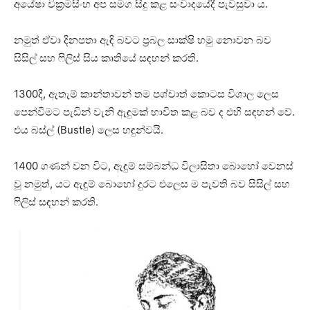
අයේෂා වික්‍රමසිංහ අප සමග සිදු කළ සංවාදයේදී පැවසුවා ය.
නමුත් ඒවා දිනපතා ඇඳි බවට ප්‍රබල සාක්ෂි හමු නොවන බව
සිසිල් සහ ෆිලිස් සිය කෘතියේ සඳහන් කරති.
1300දී, ඇතැම් කාන්තාවන් තම පශ්චාත් කොටස විශාල ලෙස
පෙන්වීමට පැඩින් වැනි ඇඳුමක් භාවිත කළ බව ද එහි සඳහන් වේ.
එය බස්ල් (Bustle) ලෙස හඳුන්වයි.
1400 ගණන් වන විට, ඇඳුම් සම්බන්ධ විලාසිතා බොහෝ වෙනස්
වූ නමුත්, යට ඇඳුම් බොහෝ දුරට එලෙස ම පැවති බව සිසිල් සහ
ෆිලිස් සඳහන් කරති.