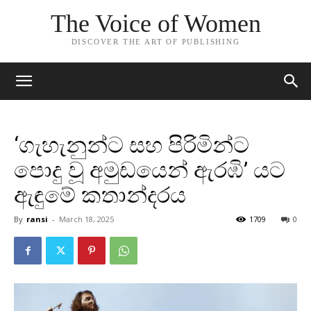
The Voice of Women
DISCOVER THE ART OF PUBLISHING
‘ගැහැනුන්ට සහ පිරිමින්ට
පොදු වූ අමුඩයෙන් ඇරඹි’ යට
ඇඳුමේ කතාන්දරය
By
ransi
-
March 18, 2025
1709
0