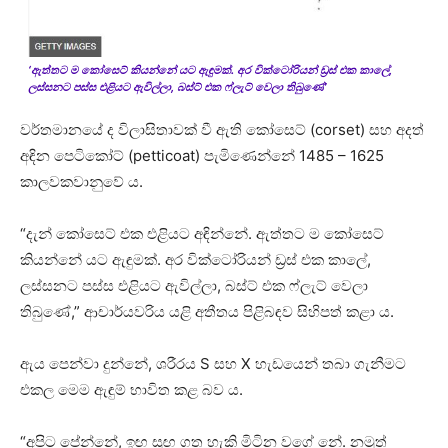
‘ඇත්තට ම කෝසෙට් කියන්නේ ය‍ට ඇඳුමක්. අර වික්ටෝරියන් ඩ්‍රස් එක කාලේ,
ලස්සනට පස්ස එළියට ඇවිල්ලා, බස්ට් එක ෆ්ලැට් වෙලා තිබුණේ’
වර්තමානයේ ද විලාසිතාවක් වී ඇති කෝසෙට් (corset) සහ අදත්
අඳින පෙටිකෝට් (petticoat) පැමිණෙන්නේ 1485 – 1625
කාලවකවානුවේ ය.
“දැන් කෝසෙට් එක එළියට අඳින්නේ. ඇත්තට ම කෝසෙට්
කියන්නේ ය‍ට ඇඳුමක්. අර වික්ටෝරියන් ඩ්‍රස් එක කාලේ,
ලස්සනට පස්ස එළියට ඇවිල්ලා, බස්ට් එක ෆ්ලැට් වෙලා
තිබුණේ,” ආචාර්යවරිය යළි අතීතය පිළිබඳව සිහිපත් කළා ය.
ඇය පෙන්වා දුන්නේ, ශරීරය S සහ X හැඩයෙන් තබා ගැනීමට
එකල මෙම ඇඳුම් භාවිත කළ බව ය.
“අපිට පේන්නේ, ඉඟ සුඟ ගත හැකි මිටින වගේ නේ. නමුත්