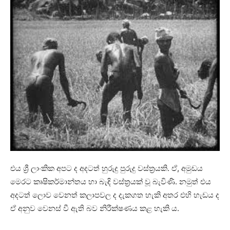
එය ශ්‍රී ලාංකික අපට ද අදටත් හුරුදු පුරුදු වස්ත්‍රයකි. ඒ, අමුඩය
මෙරට කෘෂිකර්මාන්තය හා බැඳි වස්ත්‍රයක් වූ බැවිණි. නමුත් එය
අදටත් ලොව වෙනත් කලාපවල ද දැකගත හැකි අතර එහි හැඩය ද
ඒ අනුව වෙනස් වී ඇති බව නිරීක්ෂණය කළ හැකි ය.