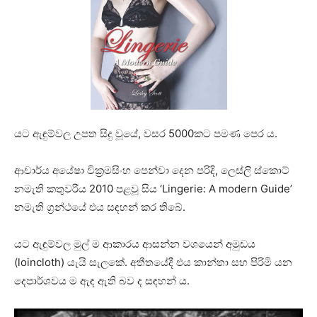
යට ඇඳුම්වල උපත සිදු වූයේ, වසර 5000කට පමණ පෙර ය.
ආචාර්ය අයේෂා වික්‍රමසිංහ පෙන්වා දෙන පරිදි, ලෙස්ලි ස්කොට්
නමැති කතුවරිය 2010 පළවූ සිය ‘Lingerie: A modern Guide’
නමැති ග්‍රන්ථයේ එය සඳහන් කර තිබේ.
යට ඇඳුම්වල මුල් ම ආකාරය ආසන්න වශයෙන් අමුඩය
(loincloth) යැයි සැලකේ. අතීතයේදී එය කාන්තා සහ පිරිමි යන
දෙපාර්ශවය ම ඇඳ ඇති බව ද සඳහන් ය.