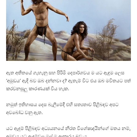
ඈත අතීතයේ ගැහැනු සහ පිරිමි දෙපාර්ශවය ම යට ඇඳුම ලෙස
‘අමුඩය’ ඇඳි බව ඔබ දන්නවා ද? ඇතැම් විට එය ඔබ මවිතයට පත්
කරවනසුලු කාරණයක් විය හැක.
නමුත් ඉතිහාසය දෙස බැලීමේදී එහි සත්‍යතාව පිළිබඳව අපට
අවබෝධ වනු ඇත.
යට ඇඳුම් පිළිබඳව අධ්‍යයනයේ නිරත විශේෂඥයින්ගේ මතය නම්,
අමුඩය යට ඇඳුම්වල මුල් ම ආකාරය බව ය.