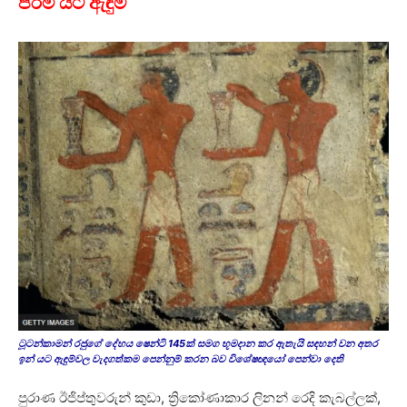
පිරිමි යට ඇඳුම්
ටූටන්කාමන් රජුගේ දේහය ෂෙන්ටි 145ක් සමග භූමදාන කර ඇතැයි සඳහන් වන අතර
ඉන් යට ඇඳුම්වල වැදගත්කම පෙන්නුම් කරන බව විශේෂඥයෝ පෙන්වා දෙති
පුරාණ ඊජිප්තුවරුන් කුඩා, ත්‍රිකෝණාකාර ලිනන් රෙදි කැබල්ලක්,