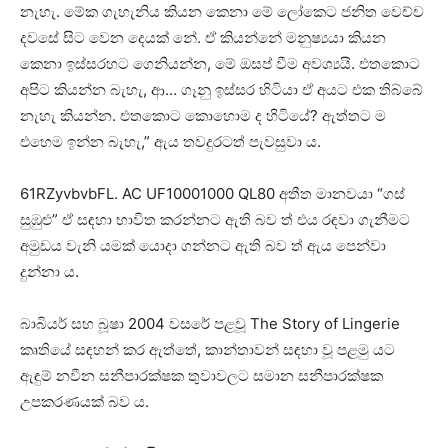
නැහැ. මේක ගැහැනිය කියන කෙනා මේ ලෝකෙට ජනිත වෙච්ච
දවසේ සිට වෙන දෙයක් නේ. ඒ කියන්නේ මනුෂ්‍යයා කියන
කෙනා ඉස්සරහට ගෙනියන්න, මේ ඔසප් වීම අවශ්‍යයි. එතකොට
අපිට කියන්න බැහැ, ආ… ගෑනු ඉස්සර හිටියා ඒ අයට එක තිබ්බේ
නැහැ කියන්න. එතකොට කොහොම ද හිටියේ? ඇත්තට ම
එහෙම ඉන්න බැහැ,” ඇය තවදුරටත් පැවසුවා ය.
61RZyvbvbFL. AC UF10001000 QL80 අතීත මානවයා “ගස්
සුඹුළු” ඒ සඳහා භාවිත කරන්නට ඇති බව ත් එය රඳවා ගැනීමට
අමුඩය වැනි යමක් යොදා ගන්නට ඇති බව ත් ඇය පෙන්වා
දුන්නා ය.
බාබියර් සහ බූෂා 2004 වසරේ පළවූ The Story of Lingerie
කෘතියේ සඳහන් කර ඇත්තේ, කාන්තාවන් සඳහා වූ පළමු යට
ඇඳුම් නවීන සනීපාරක්ෂක තුවාවලට සමාන සනීපාරක්ෂක
උපකරණයක් බව ය.