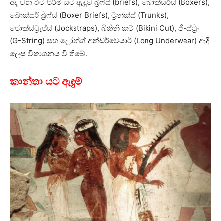
අද වන විට පිරිමි යට ඇඳුම් බ්‍රීෆ්ස් (briefs), බොක්සර්ස් (Boxers),
බොක්සර් බ්‍රීෆ්ස් (Boxer Briefs), ට්‍රන්ක්ස් (Trunks),
ජොක්ස්ට්‍රැප්ස් (Jockstraps), බිකිනි කට් (Bikini Cut), ජී-ස්ට්‍රිං
(G-String) සහ ලෝන්ග් අන්ඩර්වෙයාර් (Long Underwear) ආදී
ලෙස විකාශනය වී තිබේ.
කාන්තා යට ඇඳුම්