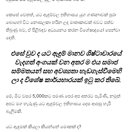
කෙසේ වෙතත්, යට ඇඳුම්වල ඉතිහාසය යුග ගණනාවක් පුරා
බොහෝ විට නොසලකා හරින ලද මාතෘකාවක් බවට පත්ව
තිබුණු බව, ඒ පිළිබඳව අධ්‍යයනය කරන විශේෂඥයෝ පෙන්වා
දෙති.
එසේ වුව ද යට ඇඳුම් මානව ශිෂ්ටාචාරයේ
වැදගත් අංගයක් වන අතර ම එය සමාජ
සම්මතයන් සහ අවශ්‍යතා හැඩගැස්වීමෙහි
ලා ද විශේෂ කාර්යභාරයක් ඉටු කර තිබේ.
මේ, මීට වසර 5,000කට පමණ පෙර අප අතරට පැමිණි, නමුත්
අපට මග හැරුණු යට ඇඳුම්වල ඉතිහාසය දෙස ආපසු හැරී
බැලීමකි.
යට ඇඳුමක් කියලා කියන්නේ මොකක් ද?