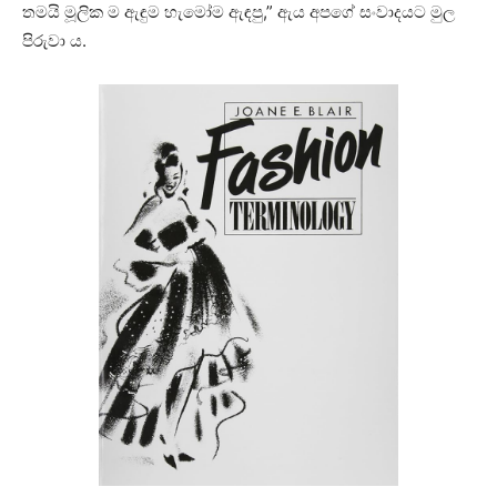
තමයි මූලික ම ඇඳුම හැමෝම ඇඳපු,” ඇය අපගේ සංවාදයට මුල
පිරුවා ය.