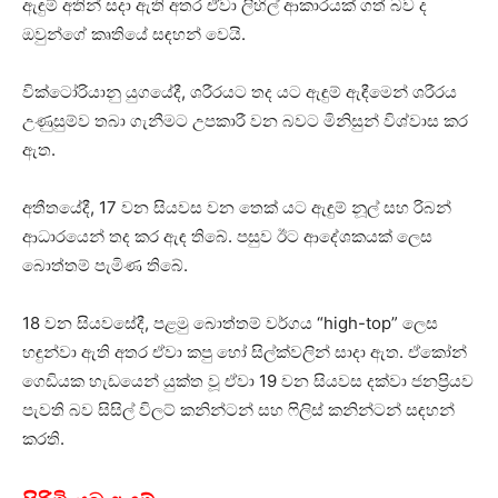
ඇඳුම් අතින් සදා ඇති අතර ඒවා ලිහිල් ආකාරයක් ගත් බව ද
ඔවුන්ගේ කෘතියේ සඳහන් වෙයි.
වික්ටෝරියානු යුගයේදී, ශරීරයට තද යට ඇඳුම් ඇඳීමෙන් ශරීරය
උණුසුම්ව තබා ගැනීමට උපකාරී වන බවට මිනිසුන් විශ්වාස කර
ඇත.
අතීතයේදී, 17 වන සියවස වන තෙක් යට ඇඳුම් නූල් සහ රිබන්
ආධාරයෙන් තද කර ඇඳ තිබේ. පසුව ඊට ආදේශකයක් ලෙස
බොත්තම් පැමිණ තිබේ.
18 වන සියවසේදී, පළමු බොත්තම් වර්ගය “high-top” ලෙස
හඳුන්වා ඇති අතර ඒවා කපු හෝ සිල්ක්වලින් සාදා ඇත. ඒකෝන්
ගෙඩියක හැඩයෙන් යුක්ත වූ ඒවා 19 වන සියවස දක්වා ජනප්‍රියව
පැවති බව සිසිල් විලට් කනින්ටන් සහ ෆිලිස් කනින්ටන් සඳහන්
කරති.