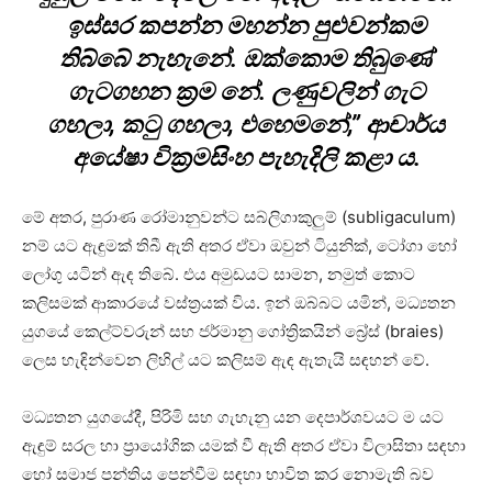
ඉස්සර කපන්න මහන්න පුළුවන්කම
තිබ්බේ නැහැනේ. ඔක්කොම තිබුණේ
ගැටගහන ක්‍රම නේ. ලණුවලින් ගැට
ගහලා, කටු ගහලා, එහෙමනේ,” ආචාර්ය
අයේෂා වික්‍රමසිංහ පැහැදිලි කළා ය.
මේ අතර, පුරාණ රෝමානුවන්ට සබ්ලිගාකුලුම් (subligaculum)
නම් යට ඇඳුමක් තිබී ඇති අතර ඒවා ඔවුන් ටියුනික්, ටෝගා හෝ
ලෝගු යටින් ඇඳ තිබේ. එය අමුඩයට සාමන, නමුත් කොට
කලිසමක් ආකාරයේ වස්ත්‍රයක් විය. ඉන් ඔබ්බට යමින්, මධ්‍යතන
යුගයේ කෙල්ට්වරුන් සහ ජර්මානු ගෝත්‍රිකයින් බ්‍රේස් (braies)
ලෙස හැඳින්වෙන ලිහිල් යට කලිසම් ඇඳ ඇතැයි සඳහන් වේ.
මධ්‍යතන යුගයේදී, පිරිමි සහ ගැහැනු යන දෙපාර්ශවයට ම යට
ඇඳුම් සරල හා ප්‍රායෝගික යමක් වී ඇති අතර ඒවා විලාසිතා සඳහා
හෝ සමාජ පන්තිය පෙන්වීම සඳහා භාවිත කර නොමැති බව