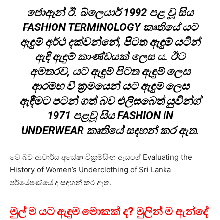
ජොඈන් ඊ. බ්ලෙයාර් 1992 පළ වූ සිය
FASHION TERMINOLOGY කෘතියේ යට
ඇඳුම් අර්ථ දක්වන්නේ, පිටත ඇඳුම් යටින්
ඇඳි ඇඳුම් කාණ්ඩයක් ලෙස ය. ඊට
අමතරව, යට ඇඳුම් පිටත ඇඳුම් ලෙස
ආරම්භ වී ක්‍රමයෙන් යට ඇඳුම් ලෙස
ඇඳීමට පටන් ගත් බව එලිසබෙත් යුවින්ග්
1971 පළවූ සිය FASHION IN
UNDERWEAR කෘතියේ සඳහන් කර ඇත.
මේ බව ආචාර්ය අයේෂා වික්‍රමසිංහ ඇයගේ Evaluating the
History of Women’s Underclothing of Sri Lanka
පර්යේෂණයේ ද සඳහන් කර ඇත.
මුල් ම යට ඇඳුම මොකක් ද? මුලින් ම ඇන්දේ