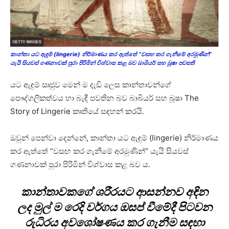
කාන්තා යට ඇඳුම් (lingerie) නිර්මාණය කර ඇත්තේ “වසඟ කර ගැනීමේ අරමුණින්”
යැයි සියවස් ගණනාවක් පුරා පිරිමින් විශ්වාස කළ බව බාබියර් සහ බූෂා පවසති
යට ඇඳුම් ඍජුව මෙන් ම දැඩි ලෙස කාන්තාවන්ගේ
පෞද්ගලිකත්වය හා බැඳී පවතින බව බාබියර් සහ බූෂා The
Story of Lingerie කෘතියේ සඳහන් කරයි.
ඔවුන් පෙන්වා දෙන්නේ, කාන්තා යට ඇඳුම් (lingerie) නිර්මාණය
කර ඇත්තේ “වසඟ කර ගැනීමේ අරමුණින්” යැයි සියවස්
ගණනාවක් පුරා පිරිමින් විශ්වාස කළ බව ය.
කාන්තාවකගේ ශරීරයට ආසන්නව අඳින
ලද මුල් ම රෙදි වර්ගය ඔසප් වීමේදී පිටවන
රුධිරය අවශෝෂණය කර ගැනීම සඳහා