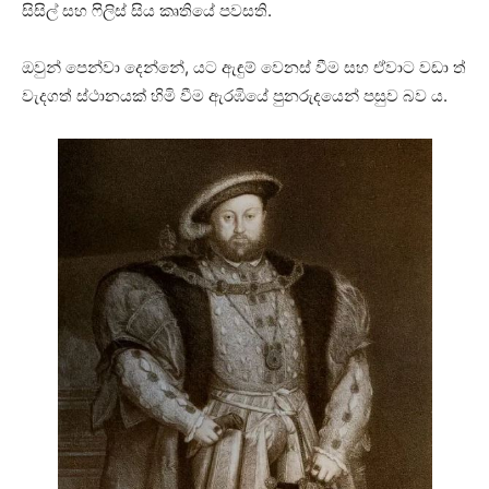
සිසිල් සහ ෆිලිස් සිය කෘතියේ පවසති.
ඔවුන් පෙන්වා දෙන්නේ, යට ඇඳුම් වෙනස් වීම සහ ඒවාට වඩා ත්
වැදගත් ස්ථානයක් හිමි වීම ඇරඹියේ පුනරුදයෙන් පසුව බව ය.