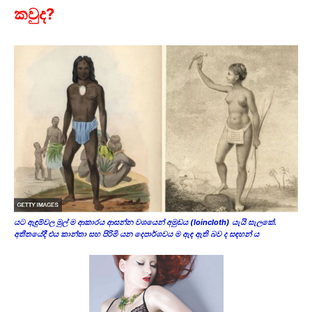
කවුද?
යට ඇඳුම්වල මුල් ම ආකාරය ආසන්න වශයෙන් අමුඩය (loincloth) යැයි සැලකේ.
අතීතයේදී එය කාන්තා සහ පිරිමි යන දෙපාර්ශවය ම ඇඳ ඇති බව ද සඳහන් ය