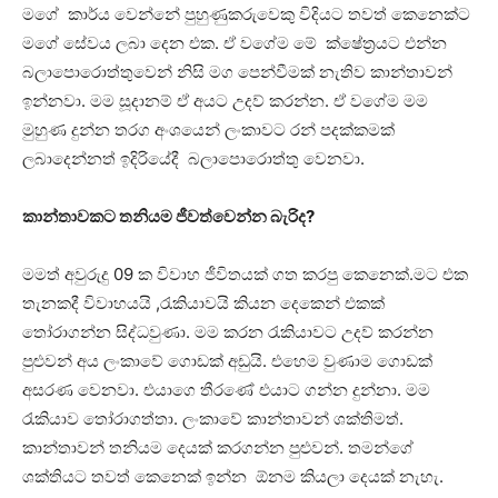
මගේ කාර්ය වෙන්නේ පුහුණුකරුවෙකු විදියට තවත් කෙනෙක්ට
මගේ සේවය ලබා දෙන එක. ඒ වගේම මේ ක්ෂේත‍්‍රයට එන්න
බලාපොරොත්තුවෙන් නිසි මග පෙන්වීමක් නැතිව කාන්තාවන්
ඉන්නවා. මම සූදානම් ඒ අයට උදව් කරන්න. ඒ වගේම මම
මුහුණ දුන්න තරග අංශයෙන් ලංකාවට රන් පදක්කමක්
ලබාදෙන්නත් ඉදිරියේදී බලාපොරොත්තු වෙනවා.
කාන්තාවකට තනියම ජීවත්වෙන්න බැරිද?
මමත් අවුරුදු 09 ක විවාහ ජීවිතයක් ගත කරපු කෙනෙක්.මට එක
තැනකදී විවාහයයි ,රැකියාවයි කියන දෙකෙන් එකක්
තෝරාගන්න සිද්ධවුණා. මම කරන රැකියාවට උදව් කරන්න
පුළුවන් අය ලංකාවේ ගොඩක් අඩුයි. එහෙම වුණාම ගොඩක්
අසරණ වෙනවා. එයාගෙ තීරණේ එයාට ගන්න දුන්නා. මම
රැකියාව තෝරාගත්තා. ලංකාවේ කාන්තාවන් ශක්තිමත්.
කාන්තාවන් තනියම දෙයක් කරගන්න පුළුවන්. තමන්ගේ
ශක්තියට තවත් කෙනෙක් ඉන්න ඕනම කියලා දෙයක් නැහැ.