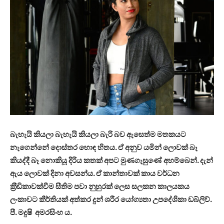
බැහැයි කියලා බැහැයි කියලා බැරි බව ඇසෙත්ම මතකයට
නැගෙන්නේ දොස්තර හොඳ හිතය. ඒ අනුව යමින් ලොවක් බෑ
කියද්දී බෑ නොකියූ දිරිය කතක් අපට මුණගැසුණේ අහම්බෙන්. දැන්
ඇය ලොවක් දිනා අවසන්ය. ඒ කාන්තාවක් කාය වර්ධන
ක‍්‍රීඩිකාවක්වීම සීතිම පවා නුහුරක් ලෙස සලකන කාලයකය
ලංකාවට කීර්තියක් අත්කර දුන් ශරීර යෝග්‍යතා උපදේශිකා ඩබ්ලිව්.
පී. මදුෂි අමරසිංහ ය.