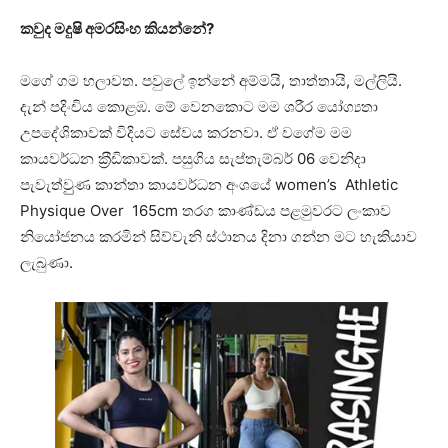
කවුද මදුෂි අමරසිංහ කියන්නේ?
මගේ ගම හලාවත. පවුලේ ඉන්නේ අම්මයි, තාත්තායි, මල්ලියි.
දැන් පදිංචිය කොළඹ. මේ වෙනකොට මම ශරීර යෝග්‍යතා
උපදේශිකාවක් විදියට සේවය කරනවා. ඒ වගේම මම
කායවර්ධන ක‍්‍රීඩිකාවක්. පසුගිය සැප්තැම්බර් 06 වෙනිදා
පැවැත්වුුණ කාන්තා කායවර්ධන අංශයේ women’s Athletic
Physique Over 165cm තරග කාණ්ඩය පළමුවරට ලංකාව
නියෝජනය කරමින් සිව්වැනි ස්ථානය දිනා ගන්න මට හැකියාව
ලැබුණා.