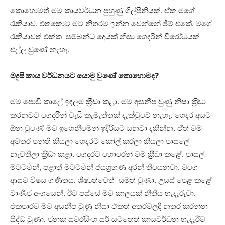
කොහොමත් මම කායවර්ධන පුහුණු ශිල්පිනියක්. ඒක මගේ
රැකියාව. එතකොට මට නිතරම ඉන්න වෙන්නේ ජිම් එකේ. මගේ
රැකියාවත් එක්ක සම්බන්ධ දෙයක් නිසා ගෙදරින් විරෝධයක්
එල්ල වුණේ නැහැ.
මදුෂි කාය වර්ධනයට යොමු වුණේ කොහොමද?
මම පොඩි කාලේ ඉඳලම ක‍්‍රීඩා කළා. මම අසනීප වුණු නිසා ක‍්‍රීඩා
කරනවට ගෙදරින් වැඩි කැමැත්තක් දැක්වුවේ නැහැ. ගෙදර අයට
ඕන වුණේ මම ඉගෙනීමෙන් ඉදිරියට යනවා දකින්න. ඒත් මම
අමතර පන්ති කියලා ගෙදරට කෝල් කරලා කියලා පාසලේ
නැවතිලා ක‍්‍රීඩා කළා. ගෙදරට හොරෙන් මම ක‍්‍රීඩා කළේ. පාසල්
මට්ටමින්, පළාත් මට්ටමින් ජයග‍්‍රහණ අරන් තියෙනවා. මගෙ
ආසම විෂය ගණිතය. ශිෂ්‍යත්වෙත් සමත් වුණා. උසස් පෙළ කළේ
වාණිජ අංශයෙන්. ඊට පස්සේ මම කාලයක් නීතිය හැදෑරුවා.
එකපාරම මම අසනීප වුණු නිසා ඒකත් අතරමලදි නතර කරන්න
සිද්ධ වුණා. ජනක සමරසිංහ සර් යටතෙත් කායවර්ධන හැදෑරීම්