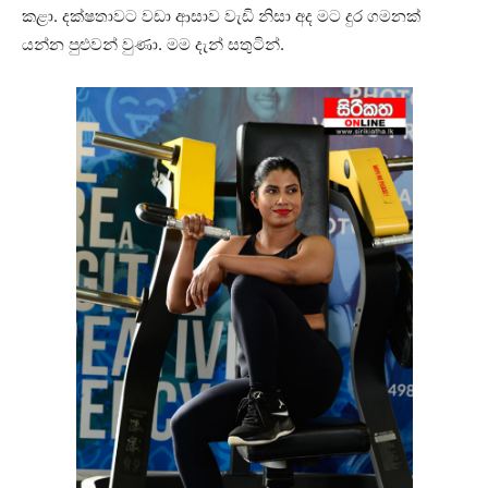
කළා. දක්ෂතාවට වඩා ආසාව වැඩි නිසා අද මට දුර ගමනක්
යන්න පුළුවන් වුණා. මම දැන් සතුටින්.