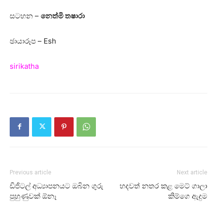
සටහන –
නෙත්මි තෂාරා
ඡායාරූප – Esh
sirikatha
Previous article
Next article
ඩිජිටල් අධ්‍යාපනයට ඔබින ගුරු
හදවත් නතර කළ මෙට් ගාලා
පුහුණුවක් ඕනෑ
කිම්ගෙ ඇදුම