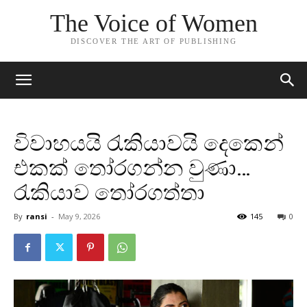
The Voice of Women
DISCOVER THE ART OF PUBLISHING
විවාහයයි රැකියාවයි දෙකෙන්
එකක් තෝරගන්න වුණා…
රැකියාව තෝරගත්තා
By
ransi
-
May 9, 2026
145
0