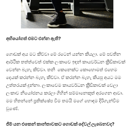
අභියෝගත් එමට එන්න ඇති?
ගොඩක් අය මට කිව්වා මේ රටෙන් යන්න කියලා. මේ පවතින
ආර්ථික තත්ත්වෙත් එක්ක ලංකාවෙ ඉඳන් කායවර්ධන ක‍්‍රීඩිකාවක්
වෙන්න බැහැ කිව්වා. තනි කෙනෙක්ට කොහොමත් එහෙම
දෙයක් කරන්න බැහැ කිව්වා. ඒ කරන්න බැහැ කියපු අයට මම
උත්තරයක් දුන්නා. ලංකාවෙම කායවර්ධන ක‍්‍රීඩිකාවක් වෙලා
ලංකාව නියෝජනය කරලා ගිහින් සම්මානෙකුත් අරගෙන ආවා.
මම හිතන්නේ ප‍්‍රතික්ෂේප වීම තමයි මගේ හොඳම දිරිගැන්වීම
වුණේ.
ජිම් යන එකෙන් කාන්තාවකට ගොඩක් දේවල් ලැබෙනවද?