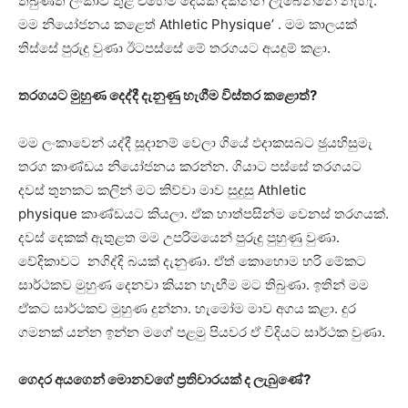
තිබුණත් ලංකාව තුළ එහෙම දෙයක් දකින්න ලැබෙන්නේ නැහැ.
මම නියෝජනය කළෙත් Athletic Physique’ . මම කාලයක්
තිස්සේ පුරුදු වුණා ඊටපස්සේ මේ තරගයට අයදුම් කළා.
තරගයට මුහුණ දෙද්දී දැනුණු හැගීම විස්තර කළොත්?
මම ලංකාවෙන් යද්දී සූදානම් වෙලා ගියේ ඵදාකසබට ඡුයහිසුමැ
තරග කාණ්ඩය නියෝජනය කරන්න. ගියාට පස්සේ තරගයට
දවස් තුනකට කලින් මට කිව්වා මාව සුදුසු Athletic
physique කාණ්ඩයට කියලා. ඒක හාත්පසින්ම වෙනස් තරගයක්.
දවස් දෙකක් ඇතුළත මම උපරිමයෙන් පුරුදු පුහුණු වුණා.
වේදිකාවට නගිද්දි බයක් දැනුණා. ඒත් කොහොම හරි මේකට
සාර්ථකව මුහුණ දෙනවා කියන හැඟීම මට තිබුණා. ඉතින් මම
ඒකට සාර්ථකව මුහුණ දුන්නා. හැමෝම මාව අගය කළා. දුර
ගමනක් යන්න ඉන්න මගේ පළමු පියවර ඒ විදියට සාර්ථක වුණා.
ගෙදර අයගෙන් මොනවගේ ප‍්‍රතිචාරයක් ද ලැබුණේ?