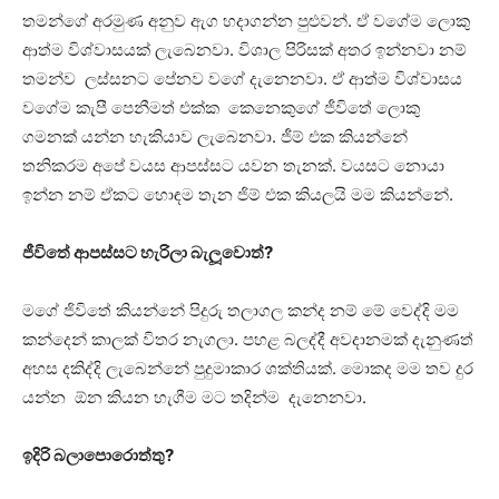
තමන්ගේ අරමුණ අනුව ඇග හදාගන්න පුළුවන්. ඒ වගේම ලොකු
ආත්ම විශ්වාසයක් ලැබෙනවා. විශාල පිරිසක් අතර ඉන්නවා නම්
තමන්ව ලස්සනට පේනව වගේ දැනෙනවා. ඒ ආත්ම විශ්වාසය
වගේම කැපී පෙනීමත් එක්ක කෙනෙකුගේ ජීවිතේ ලොකු
ගමනක් යන්න හැකියාව ලැබෙනවා. ජීම් එක කියන්නේ
තනිකරම අපේ වයස ආපස්සට යවන තැනක්. වයසට නොයා
ඉන්න නම් ඒකට හොඳම තැන ජිම් එක කියලයි මම කියන්නේ.
ජීවිතේ ආපස්සට හැරිලා බැලූවොත්?
මගේ ජිවිතේ කියන්නේ පිදුරු තලාගල කන්ද නම් මේ වෙද්දි මම
කන්දෙන් කාලක් විතර නැගලා. පහළ බලද්දී අවදානමක් දැනුණත්
අහස දකිද්දි ලැබෙන්නේ පුදුමාකාර ශක්තියක්. මොකද මම තව දුර
යන්න ඕන කියන හැගීම මට තදින්ම දැනෙනවා.
ඉදිරි බලාපොරොත්තු?