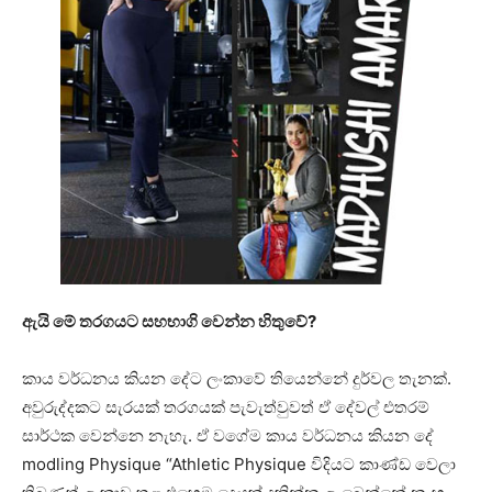
ඇයි මේ තරගයට සහභාගි වෙන්න හිතුවේ?
කාය වර්ධනය කියන දේට ලංකාවේ තියෙන්නේ දුර්වල තැනක්.
අවුරුද්දකට සැරයක් තරගයක් පැවැත්වුවත් ඒ දේවල් එතරම්
සාර්ථක වෙන්නෙ නැහැ. ඒ වගේම කාය වර්ධනය කියන දේ
modling Physique “Athletic Physique විදියට කාණ්ඩ වෙලා